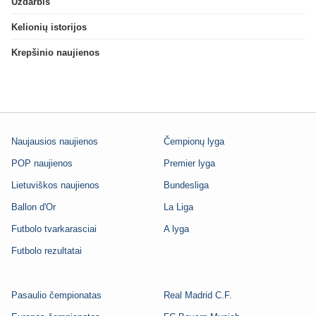
Uždarbis
Kelionių istorijos
Krepšinio naujienos
Naujausios naujienos
Čempionų lyga
POP naujienos
Premier lyga
Lietuviškos naujienos
Bundesliga
Ballon d'Or
La Liga
Futbolo tvarkarasciai
A lyga
Futbolo rezultatai
Pasaulio čempionatas
Real Madrid C.F.