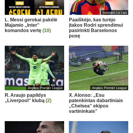
Ispanijos La Liga
L. Messi gerokai pakėlė
Paaiškėjo, kas turėjo
Majamio „Inter“
įtakos Rodri sprendimui
komandos vertę
(10)
pasirinkti Barselonos
pusę
Anglijos Premier League
Anglijos Premier League
R. Araujo papildys
X. Alonso: „Esu
„Liverpool“ klubą
(2)
patenkintas dabartiniais
„Chelsea“ ekipos
vartininkais“