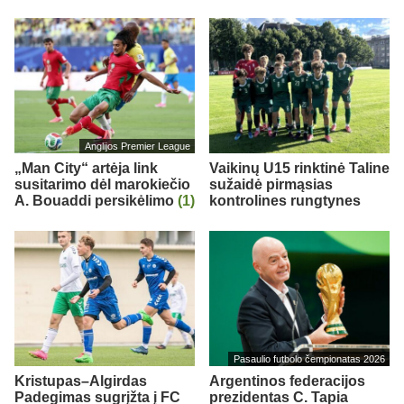
Anglijos Premier League
„Man City“ artėja link
Vaikinų U15 rinktinė Taline
susitarimo dėl marokiečio
sužaidė pirmąsias
A. Bouaddi persikėlimo
(1)
kontrolines rungtynes
Pasaulio futbolo čempionatas 2026
Kristupas–Algirdas
Argentinos federacijos
Padegimas sugrįžta į FC
prezidentas C. Tapia