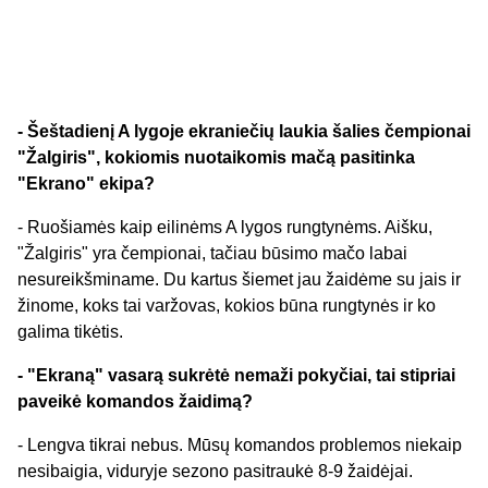
- Šeštadienį A lygoje ekraniečių laukia šalies čempionai
"Žalgiris", kokiomis nuotaikomis mačą pasitinka
"Ekrano" ekipa?
- Ruošiamės kaip eilinėms A lygos rungtynėms. Aišku,
"Žalgiris" yra čempionai, tačiau būsimo mačo labai
nesureikšminame. Du kartus šiemet jau žaidėme su jais ir
žinome, koks tai varžovas, kokios būna rungtynės ir ko
galima tikėtis.
- "Ekraną" vasarą sukrėtė nemaži pokyčiai, tai stipriai
paveikė komandos žaidimą?
- Lengva tikrai nebus. Mūsų komandos problemos niekaip
nesibaigia, viduryje sezono pasitraukė 8-9 žaidėjai.