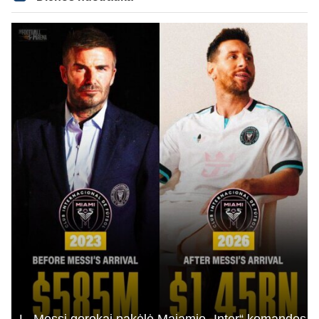
L. Messi gerokai pakėlė Majamio „Inter“ komandos