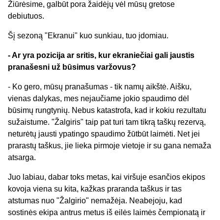
Žiūrėsime, galbūt pora žaidėjų vėl mūsų gretose
debiutuos.
Šį sezoną "Ekranui" kuo sunkiau, tuo įdomiau.
- Ar yra pozicija ar sritis, kur ekraniečiai gali jaustis
pranašesni už būsimus varžovus?
- Ko gero, mūsų pranašumas - tik namų aikštė. Aišku,
vienas dalykas, mes nejaučiame jokio spaudimo dėl
būsimų rungtynių. Nebus katastrofa, kad ir kokiu rezultatu
sužaistume. "Žalgiris" taip pat turi tam tikrą taškų rezervą,
neturėtų jausti ypatingo spaudimo žūtbūt laimėti. Net jei
prarastų taškus, jie lieka pirmoje vietoje ir su gana nemaža
atsarga.
Juo labiau, dabar toks metas, kai viršuje esančios ekipos
kovoja viena su kita, kažkas praranda taškus ir tas
atstumas nuo "Žalgirio" nemažėja. Neabejoju, kad
sostinės ekipa antrus metus iš eilės laimės čempionatą ir