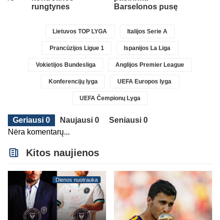
rungtynes
Barselonos pusę
Lietuvos TOP LYGA
Italijos Serie A
Prancūzijos Ligue 1
Ispanijos La Liga
Vokietijos Bundesliga
Anglijos Premier League
Konferencijų lyga
UEFA Europos lyga
UEFA Čempionų Lyga
Geriausi 0
Naujausi 0
Seniausi 0
Nėra komentarų...
Kitos naujienos
Dienos nuotrauka