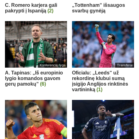
C. Romero karjera gali
„Tottenham“ išsaugos
pakrypti į Ispaniją
(2)
svarbų gynėją
Konferencijų lyga
Transferai
A. Tapinas: „Iš europinio
Oficialu: „Leeds“ už
lygio komandos gavom
rekordinę klubui sumą
gerų pamokų“
(6)
įsigijo Anglijos rinktinės
vartininką
(1)