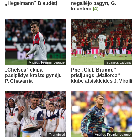
„Hegelmann” B sudėtį
negailėjo pagyrų G.
Infantino
(4)
Anglijos Premier League
Ispanijos La Liga
„Chelsea“ ekipa
Prie „Club Brugge“
pasipildys krašto gynėju
prisijungs „Mallorca“
P. Chavarria
klube atsiskleidęs J. Virgili
Transferai
Anglijos Premier League