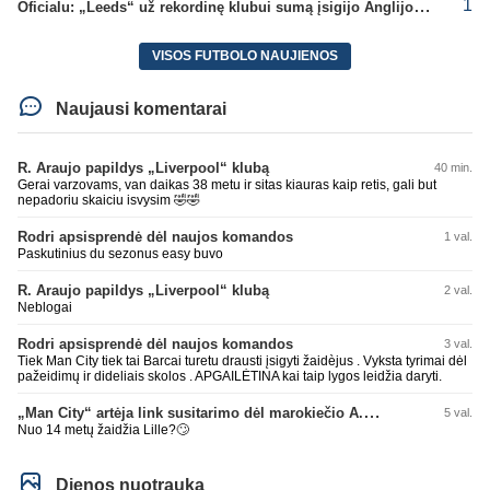
1
Oficialu: „Leeds“ už rekordinę klubui sumą įsigijo Anglijos rinktinės vartininką
VISOS FUTBOLO NAUJIENOS
Naujausi komentarai
R. Araujo papildys „Liverpool“ klubą
40 min.
Gerai varzovams, van daikas 38 metu ir sitas kiauras kaip retis, gali but
nepadoriu skaiciu isvysim 🤣🤣
Rodri apsisprendė dėl naujos komandos
1 val.
Paskutinius du sezonus easy buvo
R. Araujo papildys „Liverpool“ klubą
2 val.
Neblogai
Rodri apsisprendė dėl naujos komandos
3 val.
Tiek Man City tiek tai Barcai turetu drausti įsigyti žaidèjus . Vyksta tyrimai dėl
pažeidimų ir dideliais skolos . APGAILĖTINA kai taip lygos leidžia daryti.
„Man City“ artėja link susitarimo dėl marokiečio A. Bouaddi persikėlimo
5 val.
Nuo 14 metų žaidžia Lille?🙄
Dienos nuotrauka