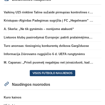
Vaikinų U15 rinktinė Taline sužaidė pirmąsias kontrolines rungtynes
Kristupas–Algirdas Padegimas sugrįžta į FC „Hegelmann” B sudėtį
A. Skerla: „Ne tik gynėmės – norėjome atakuoti“
Lietuvos klubų pasirodymai Europoje: patirti pralaimėjimai Kroatijos atstovams
Turo anonsas: tiesioginių konkurentų dvikova Gargžduose
Informacija žiūrovams rugpjūčio 6 d. UEFA rungtynėms
M. Capanas: „Prieš pusmetį negalėjau net įsivaizduoti, kad žaisime prieš „Hajduk“
VISOS FUTBOLO NAUJIENOS
Naudingos nuorodos
Kuro kainos