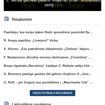
vertę
(10)
Naujausios
Paaiškėjo, kas turėjo įtakos Rodri sprendimui pasirinkti Barselonos pusę
R. Araujo papildys „Liverpool“ klubą
X. Alonso: „Esu patenkintas dabartiniais „Chelsea“ ekipos vartininkais“
F. Mastanuono oficialiai sezonui skolinamas „Fiorentina“ ekipai
Buvęs ilgametis„Barcelona“ žaidėjas S. Roberto artėja link persikėlimo į MLS
G. Bremeris paneigė gandus dėl galimo išvykimo iš „Juventus“ klubo
G. Rulli – per žingsnį nuo persikėlimo į „Manchester City“ klubą
VISOS FUTBOLO NAUJIENOS
Lietuviškos naujienos