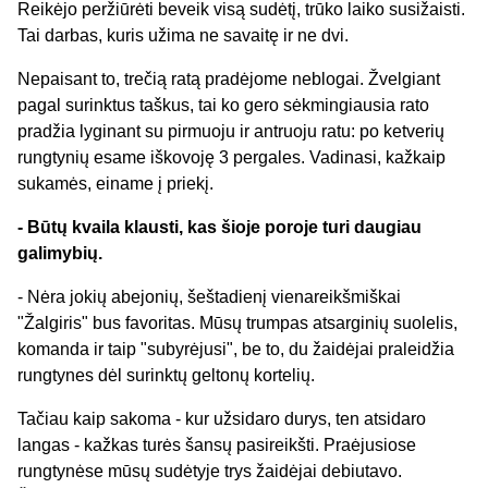
Reikėjo peržiūrėti beveik visą sudėtį, trūko laiko susižaisti.
Tai darbas, kuris užima ne savaitę ir ne dvi.
Nepaisant to, trečią ratą pradėjome neblogai. Žvelgiant
pagal surinktus taškus, tai ko gero sėkmingiausia rato
pradžia lyginant su pirmuoju ir antruoju ratu: po ketverių
rungtynių esame iškovoję 3 pergales. Vadinasi, kažkaip
sukamės, einame į priekį.
- Būtų kvaila klausti, kas šioje poroje turi daugiau
galimybių.
- Nėra jokių abejonių, šeštadienį vienareikšmiškai
"Žalgiris" bus favoritas. Mūsų trumpas atsarginių suolelis,
komanda ir taip "subyrėjusi", be to, du žaidėjai praleidžia
rungtynes dėl surinktų geltonų kortelių.
Tačiau kaip sakoma - kur užsidaro durys, ten atsidaro
langas - kažkas turės šansų pasireikšti. Praėjusiose
rungtynėse mūsų sudėtyje trys žaidėjai debiutavo.