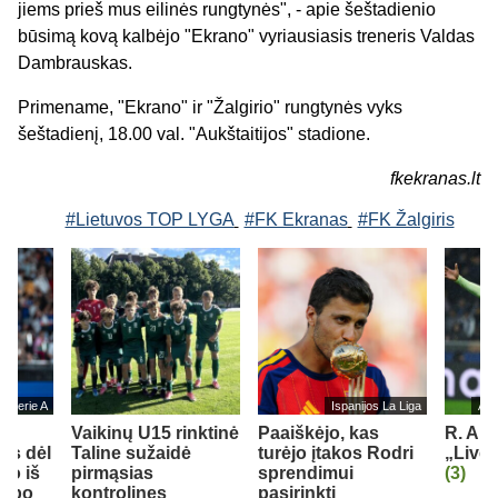
jiems prieš mus eilinės rungtynės", - apie šeštadienio
būsimą kovą kalbėjo "Ekrano" vyriausiasis treneris Valdas
Dambrauskas.
Primename, "Ekrano" ir "Žalgirio" rungtynės vyks
šeštadienį, 18.00 val. "Aukštaitijos" stadione.
fkekranas.lt
#Lietuvos TOP LYGA
#FK Ekranas
#FK Žalgiris
jos Serie A
Ispanijos La Liga
Ang
Vaikinų U15 rinktinė
Paaiškėjo, kas
R. Ara
us dėl
Taline sužaidė
turėjo įtakos Rodri
„Liver
mo iš
pirmąsias
sprendimui
(3)
lubo
kontrolines
pasirinkti