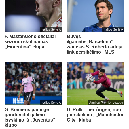
Italijos Serie A
Italijos Serie A
F. Mastanuono oficialiai
Buvęs
sezonui skolinamas
ilgametis„Barcelona“
„Fiorentina“ ekipai
žaidėjas S. Roberto artėja
link persikėlimo į MLS
Italijos Serie A
Anglijos Premier League
G. Bremeris paneigė
G. Rulli – per žingsnį nuo
gandus dėl galimo
persikėlimo į „Manchester
išvykimo iš „Juventus“
City“ klubą
klubo