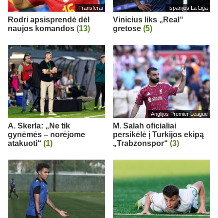
Transferai
Ispanijos La Liga
Rodri apsisprendė dėl
Vinicius liks „Real“
naujos komandos
(13)
gretose
(5)
Anglijos Premier League
A. Skerla: „Ne tik
M. Salah oficialiai
gynėmės – norėjome
persikėlė į Turkijos ekipą
atakuoti“
(1)
„Trabzonspor“
(3)