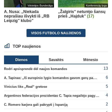
Vokietijos Bundesliga
Konferencijų lyga
A. Nusa: „Niekada
„Žalgiris“ neturėjo šansų
neprašiau išvykti iš „RB
prieš „Hajduk“
(17)
Leipzig“ klubo“
VISOS FUTBOLO NAUJIENOS
TOP naujienos
Dienos
Savaitės
Mėnesio
13
Rodri apsisprendė dėl naujos komandos
6
A. Tapinas: „Iš europinio lygio komandos gavom gerų pamokų“
5
Vinicius liks „Real“ gretose
4
Argentinos federacijos prezidentas C. Tapia negailėjo pagyrų G. Infantino
2
C. Romero karjera gali pakrypti į Ispaniją