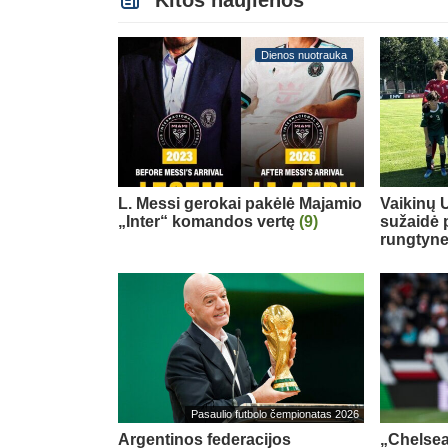
Dienos nuotrauka
L. Messi gerokai pakėlė Majamio
Vaikinų U
„Inter“ komandos vertę
(9)
sužaidė 
rungtyn
Pasaulio futbolo čempionatas 2026
Argentinos federacijos
„Chelsea