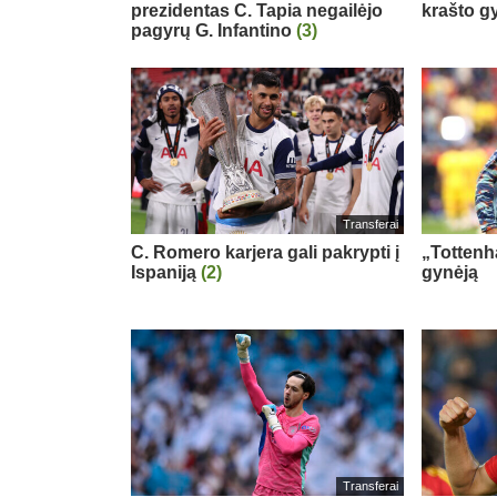
prezidentas C. Tapia negailėjo
krašto g
pagyrų G. Infantino
(3)
Transferai
C. Romero karjera gali pakrypti į
„Tottenh
Ispaniją
(2)
gynėją
Transferai