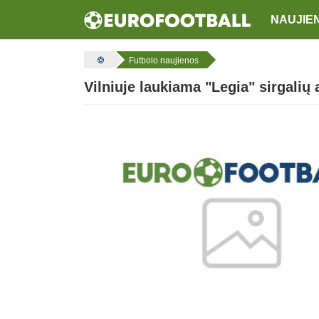
NAUJIE
Futbolo naujienos
Vilniuje laukiama "Legia" sirgalių 