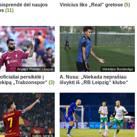
sisprendė dėl naujos
Vinicius liks „Real“ gretose
(5)
os
(11)
Anglijos Premier League
Vokietijos Bundesliga
oficialiai persikėlė į
A. Nusa: „Niekada neprašiau
 ekipą „Trabzonspor“
(3)
išvykti iš „RB Leipzig“ klubo“
Italijos Serie A