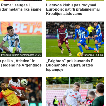
s Roma“ saugas L.
Lietuvos klubų pasirodymai
ni dar metams liks šiame
Europoje: patirti pralaimėjimai
Kroatijos atstovams
Pasaulio futbolo čempionatas 2026
Ispanijos La Liga
 paliks „Atletico“ ir
„Brighton“ priklausantis F.
s į legendinę Argentinos
Buonanotte karjerą pratęs
Ispanijoje