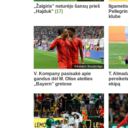
„Žalgiris“ neturėjo šansų prieš
Ilgameti
„Hajduk“
(17)
Pellegri
klube
Vokietijos Bundesliga
V. Kompany pasisakė apie
T. Almada
gandus dėl M. Olise ateities
persikel
„Bayern“ gretose
ekipą