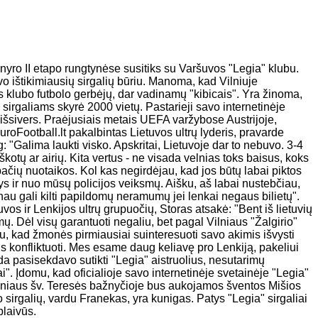
nyro II etapo rungtynėse susitiks su Varšuvos "Legia" klubu.
o ištikimiausių sirgalių būriu. Manoma, kad Vilniuje
s klubo futbolo gerbėjų, dar vadinamų "kibicais". Yra žinoma,
sirgaliams skyrė 2000 vietų. Pastarieji savo internetinėje
i išsivers. Praėjusiais metais UEFA varžybose Austrijoje,
uroFootball.lt pakalbintas Lietuvos ultrų lyderis, pravarde
g: "Galima laukti visko. Apskritai, Lietuvoje dar to nebuvo. 3-4
 škotų ar airių. Kita vertus - ne visada velnias toks baisus, koks
ačių nuotaikos. Kol kas negirdėjau, kad jos būtų labai piktos
sys ir nuo mūsų policijos veiksmų. Aišku, aš labai nustebčiau,
nau gali kilti papildomų neramumų jei lenkai negaus bilietų".
os ir Lenkijos ultrų grupuočių, Storas atsakė: "Bent iš lietuvių
 Dėl visų garantuoti negaliu, bet pagal Vilniaus "Žalgirio"
iu, kad žmonės pirmiausiai suinteresuoti savo akimis išvysti
is konfliktuoti. Mes esame daug keliavę pro Lenkiją, pakeliui
da pasisekdavo sutikti "Legia" aistruolius, nesutarimų
. Įdomu, kad oficialioje savo internetinėje svetainėje "Legia"
ilniaus šv. Teresės bažnyčioje bus aukojamos šventos Mišios
sirgalių, vardu Franekas, yra kunigas. Patys "Legia" sirgaliai
blaivūs.