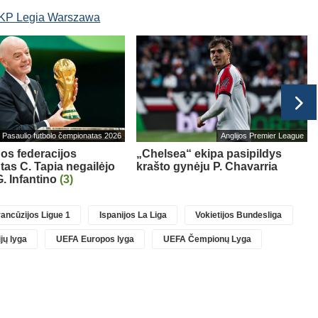
KP Legia Warszawa
Pasaulio futbolo čempionatas 2026
Anglijos Premier League
os federacijos
„Chelsea“ ekipa pasipildys
tas C. Tapia negailėjo
krašto gynėju P. Chavarria
. Infantino
(3)
ancūzijos Ligue 1
Ispanijos La Liga
Vokietijos Bundesliga
jų lyga
UEFA Europos lyga
UEFA Čempionų Lyga