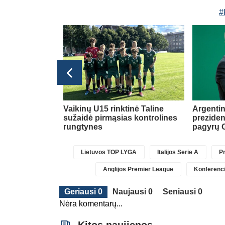
#
Transferai
ė dėl naujos
Vaikinų U15 rinktinė Taline
Argentin
sužaidė pirmąsias kontrolines
preziden
rungtynes
pagyrų G
Lietuvos TOP LYGA
Italijos Serie A
Pr
Anglijos Premier League
Konferenci
Geriausi 0
Naujausi 0
Seniausi 0
Nėra komentarų...
Kitos naujienos