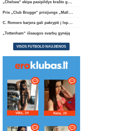
„Chelsea“ ekipa pasipildys krašto gynėju P. Chavarria
Prie „Club Brugge“ prisijungs „Mallorca“ klube atsiskleidęs J. Virgili
C. Romero karjera gali pakrypti į Ispaniją
„Tottenham“ išsaugos svarbų gynėją
VISOS FUTBOLO NAUJIENOS