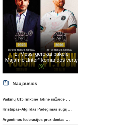
L. Messi gerokai pakėlė
Transferai
Konfere
Majamio „Inter“ komandos vertę
C. Romero karjera gali pakrypti
A. Tapinas: „Iš europinio
(9)
į Ispaniją
(2)
komandos gavom gerų
pamokų“
(5)
Naujausios
Vaikinų U15 rinktinė Taline sužaidė pirmąsias kontrolines rungtynes
Kristupas–Algirdas Padegimas sugrįžta į FC „Hegelmann” B sudėtį
Argentinos federacijos prezidentas C. Tapia negailėjo pagyrų G. Infantino