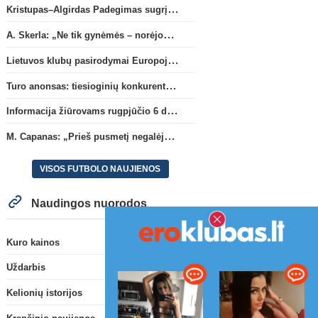
Kristupas–Algirdas Padegimas sugrįžta į FC „Hegelmann” B sudėtį
A. Skerla: „Ne tik gynėmės – norėjome atakuoti“
Lietuvos klubų pasirodymai Europoje: patirti pralaimėjimai Kroatijos atstovams
Turo anonsas: tiesioginių konkurentų dvikova Gargžduose
Informacija žiūrovams rugpjūčio 6 d. UEFA rungtynėms
M. Capanas: „Prieš pusmetį negalėjau net įsivaizduoti, kad žaisime prieš „Hajduk“
VISOS FUTBOLO NAUJIENOS
Naudingos nuorodos
Kuro kainos
Uždarbis
Kelionių istorijos