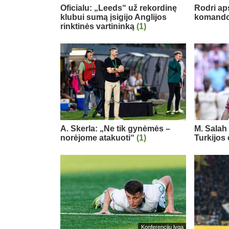
Oficialu: „Leeds“ už rekordinę
Rodri ap
klubui sumą įsigijo Anglijos
komand
rinktinės vartininką
(1)
A. Skerla: „Ne tik gynėmės –
M. Salah 
norėjome atakuoti“
(1)
Turkijos
Konferencijų lyga