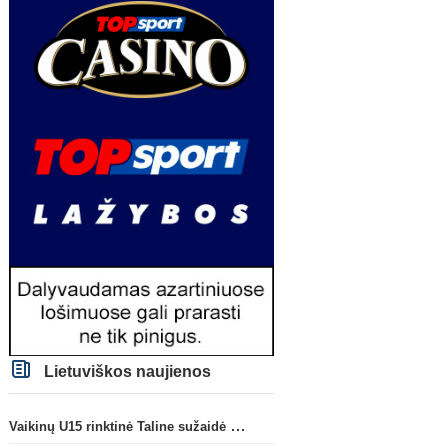
Lietuviškos naujienos
Vaikinų U15 rinktinė Taline sužaidė pirmąsias kontrolines rungtynes