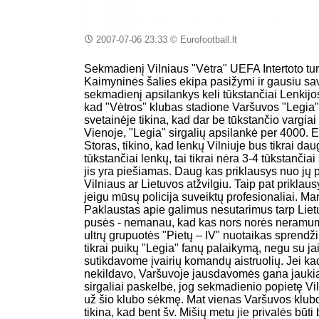
2007-07-06 23:33
© Eurofootball.lt
Sekmadienį Vilniaus "Vėtra" UEFA Intertoto tur
Kaimyninės šalies ekipa pasižymi ir gausiu sav
sekmadienį apsilankys keli tūkstančiai Lenkijo
kad "Vėtros" klubas stadione Varšuvos "Legia" 
svetainėje tikina, kad dar be tūkstančio vargia
Vienoje, "Legia" sirgalių apsilankė per 4000. E
Storas, tikino, kad lenkų Vilniuje bus tikrai dau
tūkstančiai lenkų, tai tikrai nėra 3-4 tūkstančiai
jis yra piešiamas. Daug kas priklausys nuo jų p
Vilniaus ar Lietuvos atžvilgiu. Taip pat priklau
jeigu mūsų policija suveiktų profesionaliai. Ma
Paklaustas apie galimus nesutarimus tarp Lietuv
pusės - nemanau, kad kas nors norės neramumų.
ultrų grupuotės "Pietų – IV" nuotaikas sprendž
tikrai puikų "Legia" fanų palaikymą, negu su ja
sutikdavome įvairių komandų aistruolių. Jei ka
nekildavo, Varšuvoje jausdavomės gana jaukiai"
sirgaliai paskelbė, jog sekmadienio popietę V
už šio klubo sėkmę. Mat vienas Varšuvos klubo 
tikina, kad bent šv. Mišių metu jie privalės būti 