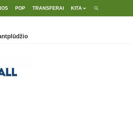
NOS
POP
TRANSFERAI
KITA
antplūdžio