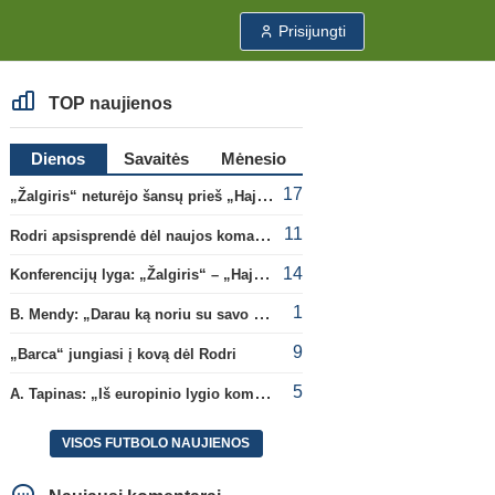
Prisijungti
TOP naujienos
Dienos
Savaitės
Mėnesio
17
„Žalgiris“ neturėjo šansų prieš „Hajduk“
11
Rodri apsisprendė dėl naujos komandos
14
Konferencijų lyga: „Žalgiris“ – „Hajduk“ (rungtynės tiesiogiai)
1
B. Mendy: „Darau ką noriu su savo pasaulio čempionato titulu“
9
„Barca“ jungiasi į kovą dėl Rodri
5
A. Tapinas: „Iš europinio lygio komandos gavom gerų pamokų“
VISOS FUTBOLO NAUJIENOS