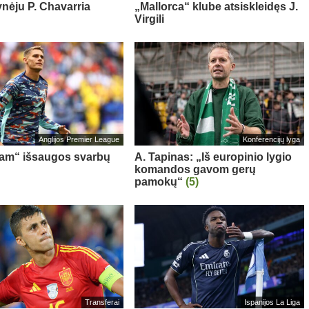
ynėju P. Chavarria
„Mallorca“ klube atsiskleidęs J.
Virgili
Anglijos Premier League
Konferencijų lyga
am“ išsaugos svarbų
A. Tapinas: „Iš europinio lygio
komandos gavom gerų
pamokų“
(5)
Transferai
Ispanijos La Liga