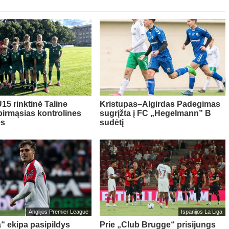
15 rinktinė Taline
Kristupas–Algirdas Padegimas
pirmąsias kontrolines
sugrįžta į FC „Hegelmann” B
es
sudėtį
Anglijos Premier League
Ispanijos La Liga
“ ekipa pasipildys
Prie „Club Brugge“ prisijungs