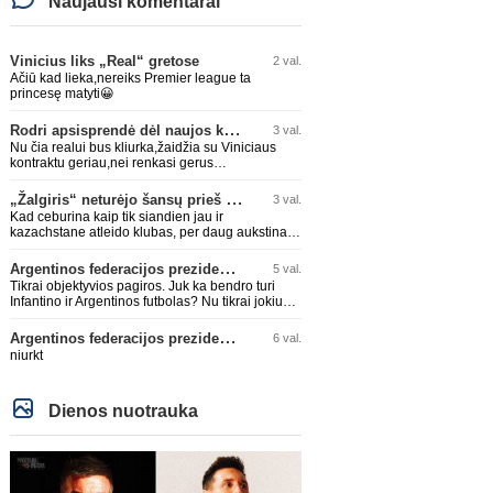
Naujausi komentarai
Vinicius liks „Real“ gretose
2 val.
Ačiū kad lieka,nereiks Premier league ta
princesę matyti😀
Rodri apsisprendė dėl naujos komandos
3 val.
Nu čia realui bus kliurka,žaidžia su Viniciaus
kontraktu geriau,nei renkasi gerus
žaidėjus...kolkas ne vienas nebuvo geras
„Žalgiris“ neturėjo šansų prieš „Hajduk“
3 val.
Kad ceburina kaip tik siandien jau ir
kazachstane atleido klubas, per daug aukstinat
ji.
Argentinos federacijos prezidentas C. Tapia negailėjo pagyrų G. Infantino
5 val.
Tikrai objektyvios pagiros. Juk ka bendro turi
Infantino ir Argentinos futbolas? Nu tikrai jokiu
bendru reikaliuku :)))
Argentinos federacijos prezidentas C. Tapia negailėjo pagyrų G. Infantino
6 val.
niurkt
Dienos nuotrauka