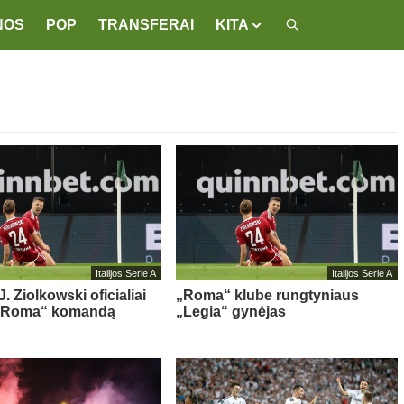
NOS
POP
TRANSFERAI
KITA
Italijos Serie A
Italijos Serie A
. Ziolkowski oficialiai
„Roma“ klube rungtyniaus
 „Roma“ komandą
„Legia“ gynėjas