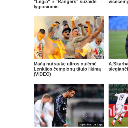
"Legia" ir "Rangers" sužaidė
vicečemp
lygiosiomis
Mačą nutraukę ultros nulėmė
A.Skarba
Lenkijos čempionų titulo likimą
slegianč
(VIDEO)
Ispanijos La Liga