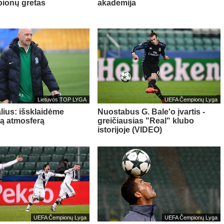
ionų gretas
akademija
Lietuvos TOP LYGA
UEFA Čempionų Lyga
lius: išsklaidėme
Nuostabus G. Bale'o įvartis -
ią atmosferą
greičiausias "Real" klubo
istorijoje (VIDEO)
UEFA Čempionų Lyga
UEFA Čempionų Lyga