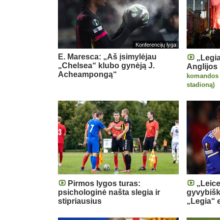
Konferencijų lyga
E. Maresca: „Aš įsimylėjau
„Legia
„Chelsea“ klubo gynėją J.
Anglijos 
Acheampongą“
komandos ai
stadioną)
Pirmos lygos turas:
„Leice
psichologinė našta slegia ir
gyvybišk
stipriausius
„Legia“ 