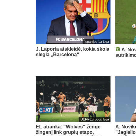
Ispanijos La Liga
J. Laporta atskleidė, kokia skola
A. Nov
slegia „Barceloną“
sutrikim
UEFA Europos lyga
EL atranka: "Wolves" žengė
A. Novik
žingsnį link grupių etapo,
"Jagiello