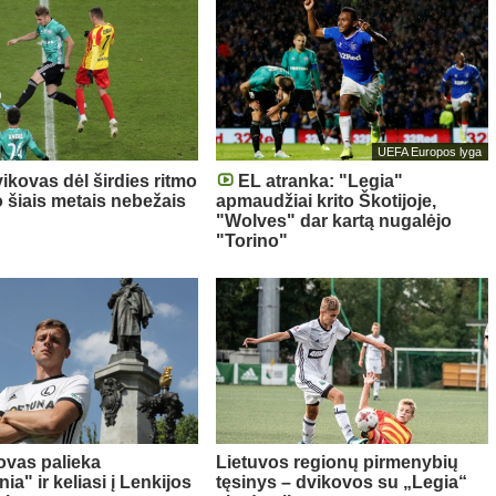
UEFA Europos lyga
ikovas dėl širdies ritmo
EL atranka: "Legia"
o šiais metais nebežais
apmaudžiai krito Škotijoje,
"Wolves" dar kartą nugalėjo
"Torino"
ovas palieka
Lietuvos regionų pirmenybių
nia" ir keliasi į Lenkijos
tęsinys – dvikovos su „Legia“