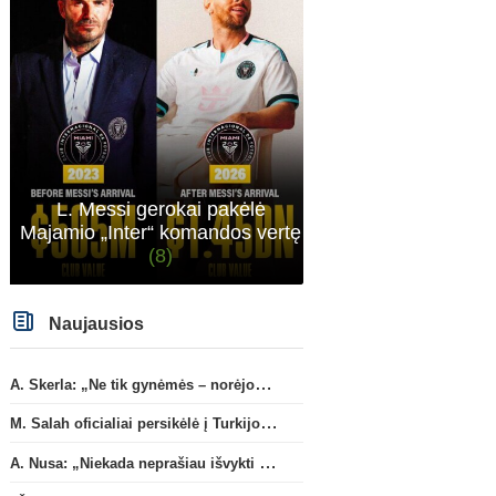
atveju - numusima.
L. Messi gerokai pakėlė
Majamio „Inter“ komandos vertę
(8)
Naujausios
A. Skerla: „Ne tik gynėmės – norėjome atakuoti“
M. Salah oficialiai persikėlė į Turkijos ekipą „Trabzonspor“
A. Nusa: „Niekada neprašiau išvykti iš „RB Leipzig“ klubo“