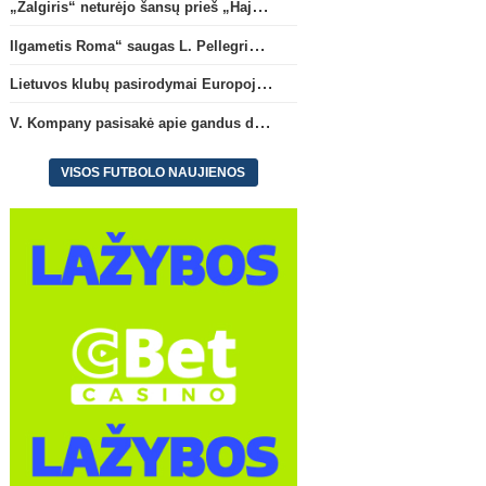
„Žalgiris“ neturėjo šansų prieš „Hajduk“
Ilgametis Roma“ saugas L. Pellegrini dar metams liks šiame klube
Lietuvos klubų pasirodymai Europoje: patirti pralaimėjimai Kroatijos atstovams
V. Kompany pasisakė apie gandus dėl M. Olise ateities „Bayern“ gretose
VISOS FUTBOLO NAUJIENOS