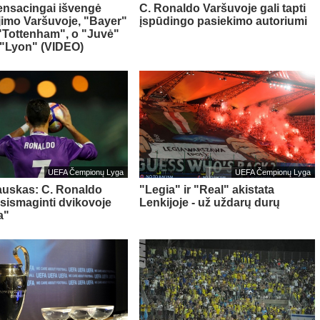
ensacingai išvengė
C. Ronaldo Varšuvoje gali tapti
jimo Varšuvoje, "Bayer"
įspūdingo pasiekimo autoriumi
"Tottenham", o "Juvė"
 "Lyon" (VIDEO)
UEFA Čempionų Lyga
UEFA Čempionų Lyga
auskas: C. Ronaldo
"Legia" ir "Real" akistata
asismaginti dvikovoje
Lenkijoje - už uždarų durų
a"