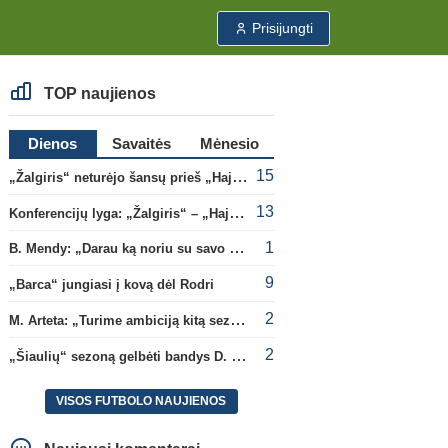
Prisijungti
TOP naujienos
Dienos
Savaitės
Mėnesio
15
„Žalgiris“ neturėjo šansų prieš „Hajduk“
13
Konferencijų lyga: „Žalgiris“ – „Hajduk“ (rungtynės tiesiogiai)
1
B. Mendy: „Darau ką noriu su savo pasaulio čempionato titulu“
9
„Barca“ jungiasi į kovą dėl Rodri
2
M. Arteta: „Turime ambiciją kitą sezoną kovoti dėl visų titulų“
2
„Šiaulių“ sezoną gelbėti bandys D. Lastauskas
VISOS FUTBOLO NAUJIENOS