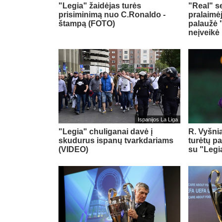
"Legia" žaidėjas turės
"Real" s
prisiminimą nuo C.Ronaldo -
pralaimė
štampą (FOTO)
palaužė 
neįveikė
Ispanijos La Liga
"Legia" chuliganai davė į
R. Vyšni
skudurus ispanų tvarkdariams
turėtų p
(VIDEO)
su "Legi