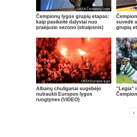
UEFA Čempionų Lyga
Čempionų lygos grupių etapas:
Čempionų
kaip pasikeitė dalyviai nuo
suvedė s
praėjusio sezono (straipsnis)
grupių e
UEFA Europos lyga
Albanų chuliganai sugebėjo
"Legia" 
nutraukti Europos lygos
Čempion
rungtynes (VIDEO)
‹