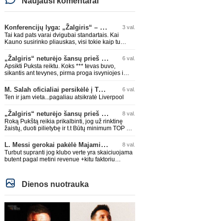
Naujausi komentarai
Konferencijų lyga: „Žalgiris“ – „Hajduk“ (rungtynės tiesiogiai)
3 val.
Tai kad pats varai dvigubai standartais. Kai
Kauno susirinko pliauskas, visi tokie kaip tu
giedojo Spyris, Spyris, apie jokius Zagrebo
biudežetus net nekalbėjot. Dabar kai Spartakas
„Žalgiris“ neturėjo šansų prieš „Hajduk“
6 val.
gavo per rudają, tai jau pz BIUDŽETAS daug
Apsikti Puksta reiktu. Koks *** tevas buvo,
didesnis. Tfu ant tokių.
sikantis ant tevynes, pirma proga isvyniojes i
issvajotaja, toks ir sunus. .taip ir neismokes
lietuviskai...ir dar pasimaives pries ziurovus po
M. Salah oficialiai persikėlė į Turkijos ekipą „Trabzonspor“
6 val.
golo...aciu, ne...nebent vertybiu neturintis
Ten ir jam vieta...pagaliau atsikratė Liverpool
laurynas ikalbins
„Žalgiris“ neturėjo šansų prieš „Hajduk“
8 val.
Roką Pukštą reikia prikalbinti, jog už rinktinę
žaistų, duoti pilietybę ir t.t Būtų minimum TOP 2
žaidėjas rinktinėje. Jei jo karjeros kreivė ir toliau
taio judės, bus per vėlu po to, nes JAV ji
L. Messi gerokai pakėlė Majamio „Inter“ komandos vertę
8 val.
pasikvies žaisti.
Turbut supranti jog klubo verte yra skaiciuojama
butent pagal metini revenue +kitu faktoriu
koeficientai? I kitus faktorius ieina IR skola, IR
stadiono dydis, IR lygos populiarumas, IR dar
eile kitu dalyku. O tavo pamineta Barca kuo
Dienos nuotrauka
puikiausiai sugeneravo rekordini 1.1B revenue,
kas stipriai prisidejo prie milzinisko klubo vertes
suoli siemet. Be to, tie 200 pamineti cia yra
visiskai on-point, jeigu jau musu mylimas D.
prasneko apie klubo vertes kelima, arba CR