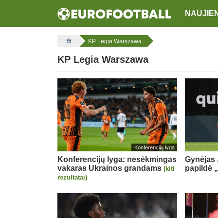
NAUJIE
KP Legia Warszawa
KP Legia Warszawa
Konferencijų lyga
Konferencijų lyga: nesėkmingas
Gynėjas J
vakaras Ukrainos grandams
papildė
(kiti
rezultatai)