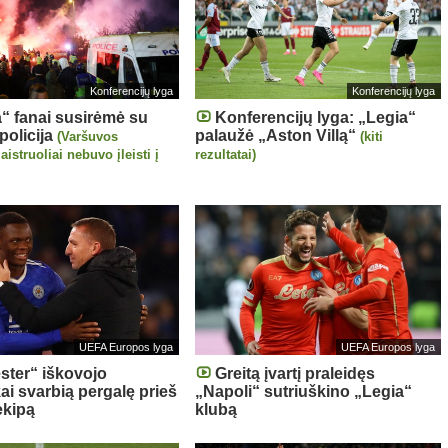
Konferencijų lyga
Konferencijų lyga
“ fanai susirėmė su
Konferencijų lyga: „Legia“
policija
palaužė „Aston Villą“
(Varšuvos
(kiti
struoliai nebuvo įleisti į
rezultatai)
UEFA Europos lyga
UEFA Europos lyga
ster“ iškovojo
Greitą įvartį praleidęs
ai svarbią pergalę prieš
„Napoli“ sutriuškino „Legia“
ekipą
klubą