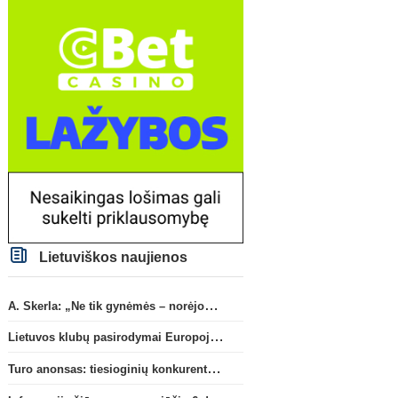
Lietuviškos naujienos
A. Skerla: „Ne tik gynėmės – norėjome atakuoti“
Lietuvos klubų pasirodymai Europoje: patirti pralaimėjimai Kroatijos atstovams
Turo anonsas: tiesioginių konkurentų dvikova Gargžduose