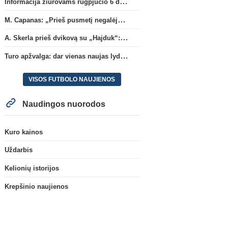
Informacija žiūrovams rugpjūčio 6 d. UEFA rungtynėms
M. Capanas: „Prieš pusmetį negalėjau net įsivaizduoti, kad žaisime prieš „Hajduk“
A. Skerla prieš dvikovą su „Hajduk“: „Tai kito kalibro komanda“
Turo apžvalga: dar vienas naujas lyderis
VISOS FUTBOLO NAUJIENOS
Naudingos nuorodos
Kuro kainos
Uždarbis
Kelionių istorijos
Krepšinio naujienos