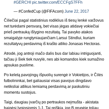
#GERCHI
pic.twitter.com/ECCFgS7FFh
— #ConfedCup (@FIFAcom)
June 22, 2017
Čiliečiai pagal statistinius rodiklius iš tiesų lenkė varžovus
net turėdami persvarą, bet visas jėgas atidavę vokiečiai
prieš pertrauką išlygino rezultatą. Tai pavyko atakos
smaigalyje rungtyniaujančiam Larsui Stindlui, kuriam
rezultatyvų perdavimą iš krašto atliko Jonasas Hectoras.
Atrodė, jog antroji mačo dalis bus dar labiau intriguojanti,
tačiau ji šiek tiek nuvylė, nes abi komandos kiek sumažino
apsukas puolime.
Po keletą pavojingų išpuolių surengė ir Vokietijos, ir Čilės
futbolininkai, bet galiausiai visas pavojus dingdavo
netiksliai atlikus lemiamą perdavimą ar paskutiniu
momentu sustojus.
Taigi, daugiau įvarčių po pertraukos neįmušta - akistata
baigėsi lygiosiomis 1-1. Tai reiškia, jog B grupėje toliau