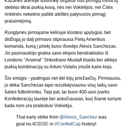
Kazanės arenoje susirinkę sirgaliai nuo pirmųjų minučių
stebėjo tikrai puikią kovą, nes nei Vokietijos, nei Čilės
rinktinės neketino palikti aikštės patyrusios pirmąjį
pralaimėjimą.
Rungtynės pirmajame kėlinyje klostėsi apylygiai, bet
didžiąją jo dalį pirmavo stipriausia Pietų Amerikos
komanda, kurią į priekį buvo išvedęs Alexis Sanchezas.
Jis pasinaudojo grubia savo ekipos bendraklubio iš
Londono "Arsenal" Shkodrano Mustafi klaida bei atlikęs
puikią kombinaciją su Arturo Vidaliu įmušė kaire koja.
Šis smūgis - ypatingas net dėl trijų priežasčių. Pirmiausia,
jo dėka Sanchezas tapo rezultatyviausiu visų laikų savo
šalies futbolininku. Taip pat, tai buvo 400-asis įvartis
Konfederacijų taurėje bei anksčiausias, kurį šiame turnyre
kada nors yra praleidusi Vokietija.
That early strike from
@Alexis_Sanchez
was
goal no.4⃣0⃣0⃣ in
#ConfedCup
history!