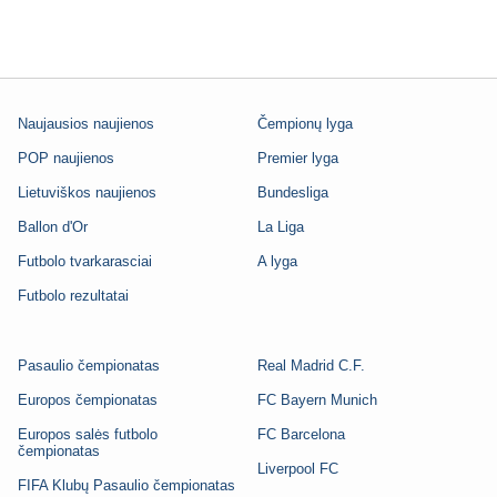
Naujausios naujienos
Čempionų lyga
POP naujienos
Premier lyga
Lietuviškos naujienos
Bundesliga
Ballon d'Or
La Liga
Futbolo tvarkarasciai
A lyga
Futbolo rezultatai
Pasaulio čempionatas
Real Madrid C.F.
Europos čempionatas
FC Bayern Munich
Europos salės futbolo
FC Barcelona
čempionatas
Liverpool FC
FIFA Klubų Pasaulio čempionatas