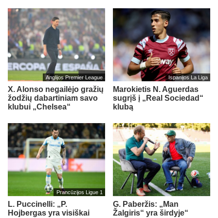
Anglijos Premier League
Ispanijos La Liga
X. Alonso negailėjo gražių
Marokietis N. Aguerdas
žodžių dabartiniam savo
sugrįš į „Real Sociedad“
klubui „Chelsea“
klubą
Prancūzijos Ligue 1
L. Puccinelli: „P.
G. Paberžis: „Man
Hojbergas yra visiškai
Žalgiris“ yra širdyje“