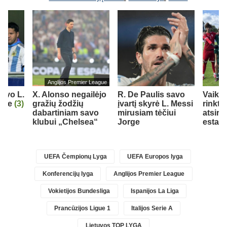
Anglijos Premier League
iavo L.
X. Alonso negailėjo
R. De Paulis savo
Vaiki
orge
(3)
gražių žodžių
įvartį skyrė L. Messi
rinkti
dabartiniam savo
mirusiam tėčiui
atsire
klubui „Chelsea“
Jorge
estam
UEFA Čempionų Lyga
UEFA Europos lyga
Konferencijų lyga
Anglijos Premier League
Vokietijos Bundesliga
Ispanijos La Liga
Prancūzijos Ligue 1
Italijos Serie A
Lietuvos TOP LYGA