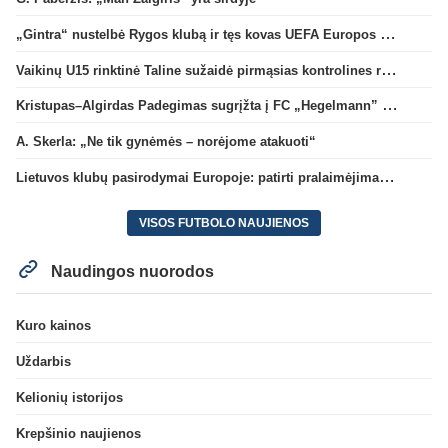
„Gintra“ nustelbė Rygos klubą ir tęs kovas UEFA Europos taurės atrankoje
Vaikinų U15 rinktinė Taline sužaidė pirmąsias kontrolines rungtynes
Kristupas–Algirdas Padegimas sugrįžta į FC „Hegelmann” B sudėtį
A. Skerla: „Ne tik gynėmės – norėjome atakuoti“
Lietuvos klubų pasirodymai Europoje: patirti pralaimėjimai Kroatijos atstovams
VISOS FUTBOLO NAUJIENOS
Naudingos nuorodos
Kuro kainos
Uždarbis
Kelionių istorijos
Krepšinio naujienos