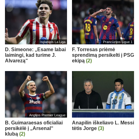
Ispanijos La Liga
Prancūzijos Ligue 1
D. Simeone: „Esame labai
F. Torresas priėmė
laimingi, kad turime J.
sprendimą persikelti į PSG
Alvarezą“
ekipą
(2)
Anglijos Premier League
B. Guimaraesas oficialiai
Anapilin iškeliavo L. Messi
persikėlė į „Arsenal“
tėtis Jorge
(3)
klubą
(2)