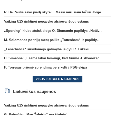
R. De Paulis savo įvartį skyrė L. Messi mirusiam tėčiui Jorge
Vaikinų U15 rinktinei nepavyko atsirevanšuoti estams
„Sporting“ klube atsiskleidęs O. Diomande papildys „Nottingham“ gretas
M. Solomonas po trijų metų paliks „Tottenham“ ir papildys „West Ham“ klubą
„Fenerbahce“ susidomėjo galimybe įsigyti R. Lukaku
D. Simeone: „Esame labai laimingi, kad turime J. Alvarezą“
F. Torresas priėmė sprendimą persikelti į PSG ekipą
VISOS FUTBOLO NAUJIENOS
Lietuviškos naujienos
Vaikinų U15 rinktinei nepavyko atsirevanšuoti estams
G. Paberžis: „Man Žalgiris“ yra širdyje“