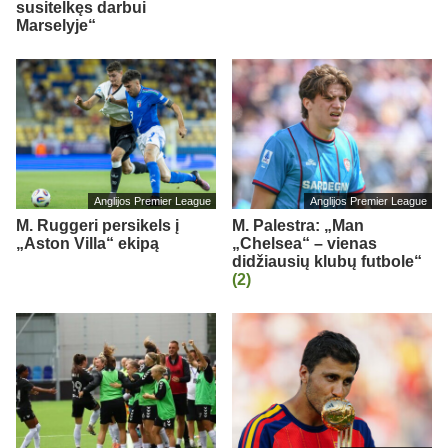
susitelkęs darbui
Marselyje“
Anglijos Premier League
Anglijos Premier League
M. Ruggeri persikels į
M. Palestra: „Man
„Aston Villa“ ekipą
„Chelsea“ – vienas
didžiausių klubų futbole“
(2)