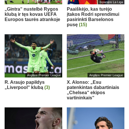
Ispanijos La Liga
„Gintra“ nustelbė Rygos
Paaiškėjo, kas turėjo
klubą ir tęs kovas UEFA
įtakos Rodri sprendimui
Europos taurės atrankoje
pasirinkti Barselonos
pusę
(15)
Anglijos Premier League
Anglijos Premier League
R. Araujo papildys
X. Alonso: „Esu
„Liverpool“ klubą
(3)
patenkintas dabartiniais
„Chelsea“ ekipos
vartininkais“