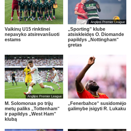
Anglijos Premier League
Vaikinų U15 rinktinei
„Sporting“ klube
nepavyko atsirevanšuoti
atsiskleidęs O. Diomande
estams
papildys „Nottingham“
gretas
Anglijos Premier League
M. Solomonas po trijų
„Fenerbahce“ susidomėjo
metų paliks „Tottenham“
galimybe įsigyti R. Lukaku
ir papildys „West Ham“
klubą