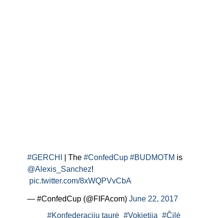
#GERCHI
| The
#ConfedCup
#BUDMOTM
is
@Alexis_Sanchez
!
pic.twitter.com/8xWQPVvCbA
— #ConfedCup (@FIFAcom)
June 22, 2017
#Konfederacijų taurė
#Vokietija
#Čilė