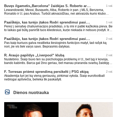
Buvęs ilgametis„Barcelona“ žaidėjas S. Roberto artėja link persikėlimo į MLS
1 val.
Lewandowski, Messi, Busquets, Alba, Roberto ir pan. į MLS, Benzema,
Ronaldo ir t.t. pas Arabus. Turbūt akivaizdžiau, nei akivaizdu kurio klubo
žaidėjų labiai myli pinigėlius, o ne žaidimą. Gal todėl ir tų laimėjimų
paskutiniu me tu ne tiek daug.
Paaiškėjo, kas turėjo įtakos Rodri sprendimui pasirinkti Barselonos pusę
1 val.
Perez į senatvę chaliuvinacijos pradidėjo, o tu imi ir patiki kažkokia pieva. Be
to laikas gal būtų paniršti tuos kliedesius, kurie niekada ir nebuvo įrodyti. Ir
nepamiršti kaip pačius palaikė 90% teisėjų. Šiki į ant kitų, nors patys mėšle
esat. Kažkaip ne skaniai kvepia. RM todėl ir yra vienas nekenčiamiausių
Paaiškėjo, kas turėjo įtakos Rodri sprendimui pasirinkti Barselonos pusę
2 val.
daugumos fanų klubas, nes pastoviai verke ir verkia kažkokius kliedesius.
Pas kaip kuriuos galva neatlieka tiesioginės funkcijos matyt, tad rašyk ką
Remktis ne kažkokio Perezo kliedesiais, o faktais.
nori, jie vis tiek varys savo. Beprasmis dalykas.
R. Araujo papildys „Liverpool“ klubą
2 val.
Nustebino. Šiaip buvo ten su psichologija problemų ir t.t., bet lyg ir kovoja,
bando kabintis. Barca gal žino geriau, bet manau praranda svarbų žaidėję.
Duobių būna pas visus. Jau Rashford paleido, Ter Stegen su Inaki Pena
paleido, čia dabar dar vienas. Įdomiai Deco tvarkosi ir Hansi Flick formuoja
F. Torresas priėmė sprendimą persikelti į PSG ekipą
2 val.
sudėtį. Rezultatai nėra tragiški, anaiptol yra teigiamų žingsnių. Bet UEFA CL
Akademija turi jei ką vieną geriausių, pirkimai vyksta. Šiaip eurofootball
nelaimimas, praeitais metais jau Copa del Rey pralaimėtas ir pan. Jau
neblogai apšviečia, belieka tik paskaityti.
praeitais metais neteko gynybos vieno iš ramščių. RM kaip tik pasistiprino.
Cucurrlla bus siaubas manau Real komandoje. Kažkaip man atrodo vėl bus
gynyboje ne kažkas.
Dienos nuotrauka