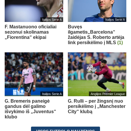
Italijos Serie A
Italijos Serie A
F. Mastanuono oficialiai
Buvęs
sezonui skolinamas
ilgametis„Barcelona“
„Fiorentina“ ekipai
žaidėjas S. Roberto artėja
link persikėlimo į MLS
(1)
Italijos Serie A
Anglijos Premier League
G. Bremeris paneigė
G. Rulli – per žingsnį nuo
gandus dėl galimo
persikėlimo į „Manchester
išvykimo iš „Juventus“
City“ klubą
klubo