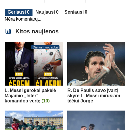
Geriausi 0
Naujausi 0
Seniausi 0
Nėra komentarų...
Kitos naujienos
Dienos nuotrauka
L. Messi gerokai pakėlė
R. De Paulis savo įvartį
Majamio „Inter“
skyrė L. Messi mirusiam
komandos vertę
(10)
tėčiui Jorge