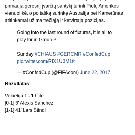
pirmauja geresnį įvarčių santykį turinti Pietų Amerikos
vienuolikė, o po tašką surinkę Australija bei Kamerūnas
atitinkamai užima trečiąją ir ketvirtąją pozicijas.
Going into the last round of fixtures, it is all to
play for in Group B...
Sunday:
#CHIAUS
#GERCMR
#ConfedCup
pic.twitter.com/RIX1U3M1f4
— #ConfedCup (@FIFAcom)
June 22, 2017
Rezultatas:
Vokietija
1 - 1
Čilė
[0-1] 6' Alexis Sanchez
[1-1] 41' Lars Stindl