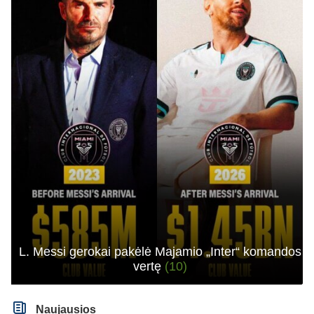
L. Messi gerokai pakėlė Majamio „Inter“ komandos
vertę
(10)
Naujausios