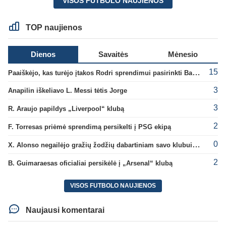
VISOS FUTBOLO NAUJIENOS
TOP naujienos
Dienos
Savaitės
Mėnesio
15
Paaiškėjo, kas turėjo įtakos Rodri sprendimui pasirinkti Barselonos pusę
3
Anapilin iškeliavo L. Messi tėtis Jorge
3
R. Araujo papildys „Liverpool“ klubą
2
F. Torresas priėmė sprendimą persikelti į PSG ekipą
0
X. Alonso negailėjo gražių žodžių dabartiniam savo klubui „Chelsea“
2
B. Guimaraesas oficialiai persikėlė į „Arsenal“ klubą
VISOS FUTBOLO NAUJIENOS
Naujausi komentarai