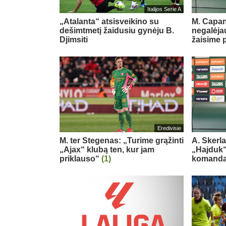
Italijos Serie A
„Atalanta“ atsisveikino su
M. Capan
dešimtmetį žaidusiu gynėju B.
negalėjau
Djimsiti
žaisime 
Eredivisie
M. ter Stegenas: „Turime grąžinti
A. Skerl
„Ajax“ klubą ten, kur jam
„Hajduk“:
priklauso“
(1)
komand