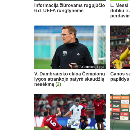
Informacija žiūrovams rugpjūčio
L. Messi
6 d. UEFA rungtynėms
dubliu ir
perdavi
UEFA Čempionų Lyga
V. Dambrausko ekipa Čempionų
Ganos sa
lygos atrankoje patyrė skaudžią
papildys
nesėkmę
(2)