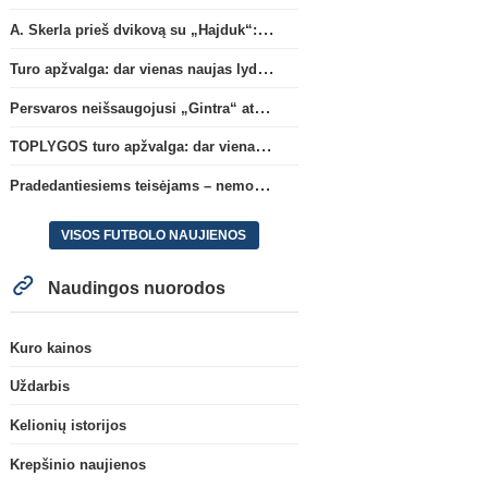
A. Skerla prieš dvikovą su „Hajduk“: „Tai kito kalibro komanda“
Turo apžvalga: dar vienas naujas lyderis
Persvaros neišsaugojusi „Gintra“ atrankos pusfinalyje nusileido Škotijos čempionėms
TOPLYGOS turo apžvalga: dar vienas naujas lyderis
Pradedantiesiems teisėjams – nemokamas seminaras Vilniuje šį penktadienį
VISOS FUTBOLO NAUJIENOS
Naudingos nuorodos
Kuro kainos
Uždarbis
Kelionių istorijos
Krepšinio naujienos