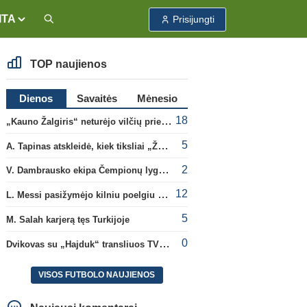
ITA
Prisijungti
TOP naujienos
Dienos
Savaitės
Mėnesio
18
„Kauno Žalgiris“ neturėjo vilčių prieš „Dinamo“
5
A. Tapinas atskleidė, kiek tiksliai „Žalgiris“ jau uždirbo iš UEFA premijų
2
V. Dambrausko ekipa Čempionų lygos atrankoje patyrė skaudžią nesėkmę
12
L. Messi pasižymėjo kilniu poelgiu dėl kilusių gaisrų Madride
5
M. Salah karjerą tęs Turkijoje
0
Dvikovas su „Hajduk“ transliuos TV3, paskutinėje transliacijoje – nauji rekordai
VISOS FUTBOLO NAUJIENOS