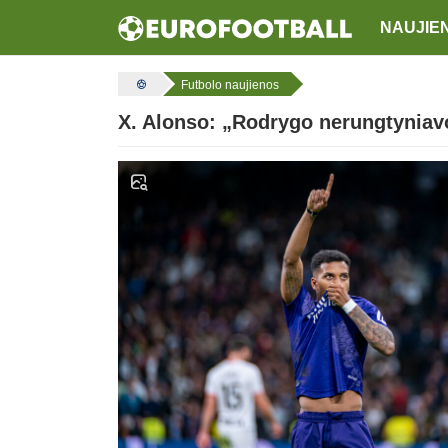
NAUJIE
Futbolo naujienos
X. Alonso: „Rodrygo nerungtyniavo