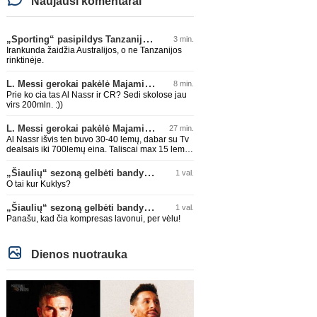
Naujausi komentarai
„Sporting“ pasipildys Tanzanijos rinktinės krašto saugu
3 min.
Irankunda žaidžia Australijos, o ne Tanzanijos
rinktinėje.
L. Messi gerokai pakėlė Majamio „Inter“ komandos vertę
8 min.
Prie ko cia tas Al Nassr ir CR? Sedi skolose jau
virs 200mln. :))
L. Messi gerokai pakėlė Majamio „Inter“ komandos vertę
27 min.
Al Nassr išvis ten buvo 30-40 lemų, dabar su Tv
dealsais iki 700lemų eina. Taliscai max 15 lemų
siūlydavo. Messi su CR7 išeis ir kris baisiai
akcijos
„Šiaulių“ sezoną gelbėti bandys D. Lastauskas
1 val.
O tai kur Kuklys?
„Šiaulių“ sezoną gelbėti bandys D. Lastauskas
1 val.
Panašu, kad čia kompresas lavonui, per vėlu!
Dienos nuotrauka