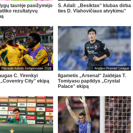
 lygų taurėje pasižymėjo
S. Adali: „Besiktas“ klubas dirba
 atliko rezultatyvų
ties D. Vlahovičiaus atvykimu“
mą
Pasaulio futbolo čempionatas 2026
Anglijos Premier League
ugas C. Yirenkyi
Ilgametis „Arsenal“ žaidėjas T.
 „Coventry City“ ekipą
Tomiyasu papildys „Crystal
Palace“ ekipą