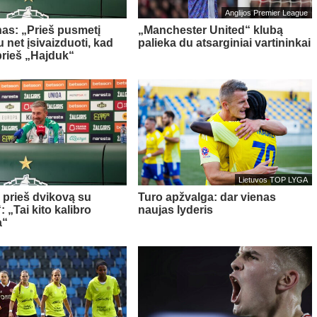
Anglijos Premier League
as: „Prieš pusmetį
„Manchester United“ klubą
 net įsivaizduoti, kad
palieka du atsarginiai vartininkai
prieš „Hajduk“
Lietuvos TOP LYGA
a prieš dvikovą su
Turo apžvalga: dar vienas
 „Tai kito kalibro
naujas lyderis
a“