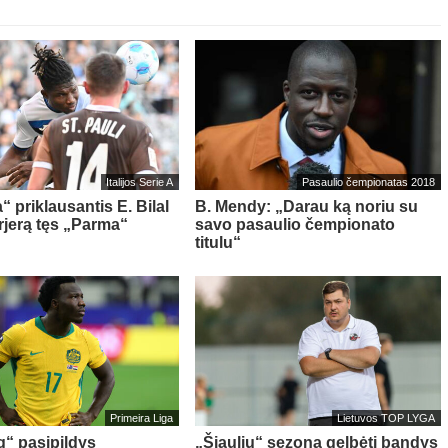
Italijos Serie A
Pasaulio čempionatas 2018
“ priklausantis E. Bilal
B. Mendy: „Darau ką noriu su
rjerą tęs „Parma“
savo pasaulio čempionato
titulu“
Primeira Liga
Lietuvos TOP LYGA
g“ pasipildys
„Šiaulių“ sezoną gelbėti bandys