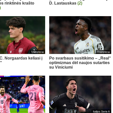
os rinktinės krašto
D. Lastauskas
(2)
)
Transferai
Transferai
 C. Norgaardas keliasi į
Po svarbaus susitikimo – „Real“
“
optimizmas dėl naujos sutarties
su Viniciumi
Italijos Serie A