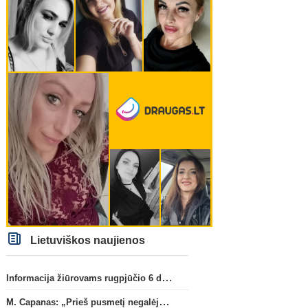
Lietuviškos naujienos
Informacija žiūrovams rugpjūčio 6 d. UEFA rungtynėms
M. Capanas: „Prieš pusmetį negalėjau net įsivaizduoti, kad žaisime prieš „Hajduk“