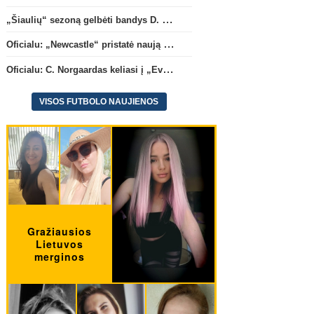
„Šiaulių“ sezoną gelbėti bandys D. Lastauskas
Oficialu: „Newcastle“ pristatė naują strategą
Oficialu: C. Norgaardas keliasi į „Everton“
VISOS FUTBOLO NAUJIENOS