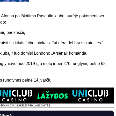
bi Alonso po iškritimo Pasaulio klubų taurėje pakomentavo
ygo:
ių priežasčių.
i su kitais futbolininkais. Tai nėra dėl brazilo ateities.“
 klubą ir juo domisi Londono „Arsenal“ komanda.
gtyniavo nuo 2019-ųjų metų ir per 270 rungtynių pelnė 68
 rungtynes pelnė 14 įvarčių.
ėlionė