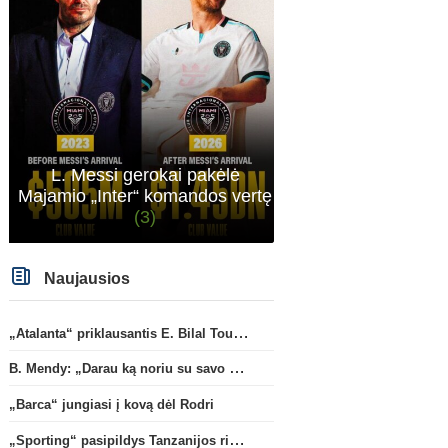
L. Messi gerokai pakėlė
Majamio „Inter“ komandos vertę
(3)
Naujausios
„Atalanta“ priklausantis E. Bilal Toure karjerą tęs „Parma“ gretose
Primeira Liga
Lietuvos 
B. Mendy: „Darau ką noriu su savo pasaulio čempionato titulu“
„Sporting“ pasipildys
„Šiaulių“ sezoną gelbėti
Tanzanijos rinktinės krašto
bandys D. Lastauskas
(2
„Barca“ jungiasi į kovą dėl Rodri
saugu
(1)
„Sporting“ pasipildys Tanzanijos rinktinės krašto saugu