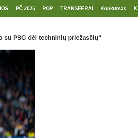
NOS
PČ 2026
POP
TRANSFERAI
Konkursas
K
 su PSG dėl techninių priežasčių“