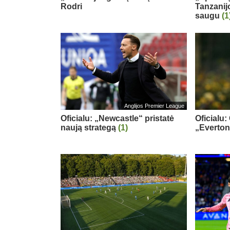
Rodri
Tanzanij
saugu
(1
Anglijos Premier League
Oficialu: „Newcastle“ pristatė
Oficialu:
naują strategą
(1)
„Everton