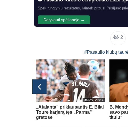
Spėk rungtynių rezultatus, laimėk prizus! Prisijunk prie
Dalyvauti spėlionėje →
😂
2
#Pasaulio klubų taur
Italijos Serie A
rėje
„Atalanta“ priklausantis E. Bilal
B. Mendy
 ir atliko
Toure karjerą tęs „Parma“
savo pa
avimą
gretose
titulu“