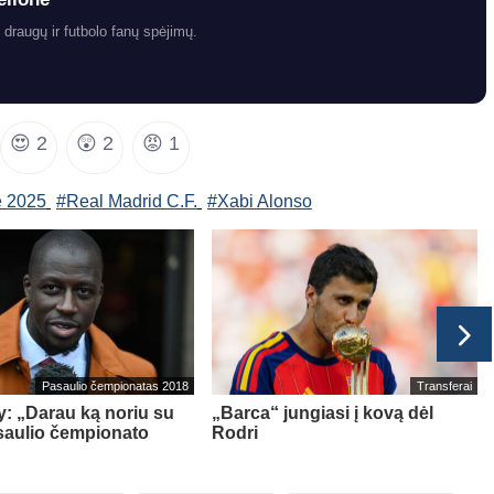
 draugų ir futbolo fanų spėjimų.
😍
2
😲
2
😡
1
ė 2025
#Real Madrid C.F.
#Xabi Alonso
Pasaulio čempionatas 2018
Transferai
: „Darau ką noriu su
„Barca“ jungiasi į kovą dėl
saulio čempionato
Rodri