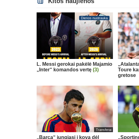
Kitos naujienos
Dienos nuotrauka
L. Messi gerokai pakėlė Majamio
„Atalanta
„Inter“ komandos vertę
(3)
Toure ka
gretose
Transferai
„Barca“ jungiasi į kovą dėl
„Sportin