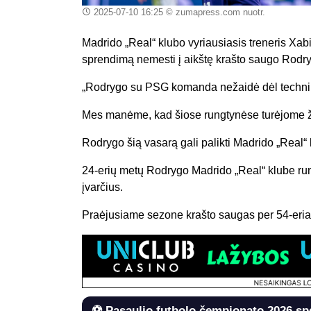
2025-07-10 16:25
© zumapress.com nuotr.
Madrido „Real“ klubo vyriausiasis treneris Xa
sprendimą nemesti į aikštę krašto saugo Rodr
„Rodrygo su PSG komanda nežaidė dėl technin
Mes manėme, kad šiose rungtynėse turėjome žaist
Rodrygo šią vasarą gali palikti Madrido „Real“
24-erių metų Rodrygo Madrido „Real“ klube run
įvarčius.
Praėjusiame sezone krašto saugas per 54-erias
⚽ Pasaulio futbolo čempionato 2026 sp