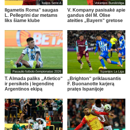
Italijos Serie A
Vokietijos Bundesliga
Ilgametis Roma“ saugas
V. Kompany pasisakė apie
L. Pellegrini dar metams
gandus dėl M. Olise
liks šiame klube
ateities „Bayern“ gretose
Pasaulio futbolo čempionatas 2026
Ispanijos La Liga
T. Almada paliks „Atletico“
„Brighton“ priklausantis
ir persikels į legendinę
F. Buonanotte karjerą
Argentinos ekipą
pratęs Ispanijoje