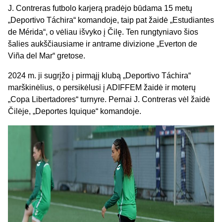
J. Contreras futbolo karjerą pradėjo būdama 15 metų
„Deportivo Táchira“ komandoje, taip pat žaidė „Estudiantes
de Mérida“, o vėliau išvyko į Čilę. Ten rungtyniavo šios
šalies aukščiausiame ir antrame divizione „Everton de
Viña del Mar“ gretose.
2024 m. ji sugrįžo į pirmąjį klubą „Deportivo Táchira“
marškinėlius, o persikėlusi į ADIFFEM žaidė ir moterų
„Copa Libertadores“ turnyre. Pernai J. Contreras vėl žaidė
Čilėje, „Deportes Iquique“ komandoje.