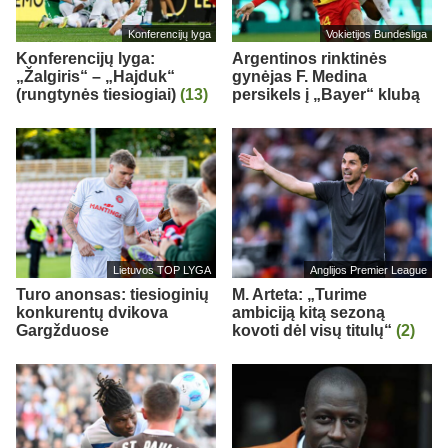
Konferencijų lyga
Vokietijos Bundesliga
Konferencijų lyga:
Argentinos rinktinės
„Žalgiris“ – „Hajduk“
gynėjas F. Medina
(rungtynės tiesiogiai)
(13)
persikels į „Bayer“ klubą
Lietuvos TOP LYGA
Anglijos Premier League
Turo anonsas: tiesioginių
M. Arteta: „Turime
konkurentų dvikova
ambiciją kitą sezoną
Gargžduose
kovoti dėl visų titulų“
(2)