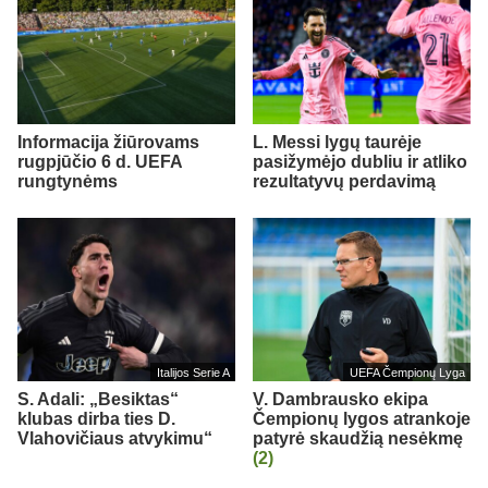
Informacija žiūrovams
L. Messi lygų taurėje
rugpjūčio 6 d. UEFA
pasižymėjo dubliu ir atliko
rungtynėms
rezultatyvų perdavimą
Italijos Serie A
UEFA Čempionų Lyga
S. Adali: „Besiktas“
V. Dambrausko ekipa
klubas dirba ties D.
Čempionų lygos atrankoje
Vlahovičiaus atvykimu“
patyrė skaudžią nesėkmę
(2)