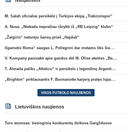
Naujausios
M. Salah oficialiai persikėlė į Turkijos ekipą „Trabzonspor“
A. Nusa: „Niekada neprašiau išvykti iš „RB Leipzig“ klubo“
„Žalgiris“ neturėjo šansų prieš „Hajduk“
Ilgametis Roma“ saugas L. Pellegrini dar metams liks šiame klube
V. Kompany pasisakė apie gandus dėl M. Olise ateities „Bayern“ gretose
T. Almada paliks „Atletico“ ir persikels į legendinę Argentinos ekipą
„Brighton“ priklausantis F. Buonanotte karjerą pratęs Ispanijoje
VISOS FUTBOLO NAUJIENOS
Lietuviškos naujienos
Turo anonsas: tiesioginių konkurentų dvikova Gargžduose