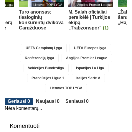
s La Liga
Lietuvos TOP LYGA
Anglijos Premier League
Turo anonsas:
M. Salah oficialiai
„Žalgi
F.
tiesioginių
persikėlė į Turkijos
šansų
arjerą
konkurentų dvikova
ekipą
„Hajd
oje
Gargžduose
„Trabzonspor“
(1)
UEFA Čempionų Lyga
UEFA Europos lyga
Konferencijų lyga
Anglijos Premier League
Vokietijos Bundesliga
Ispanijos La Liga
Prancūzijos Ligue 1
Italijos Serie A
Lietuvos TOP LYGA
Geriausi 0
Naujausi 0
Seniausi 0
Nėra komentarų...
Komentuoti