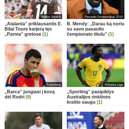
Italijos Serie A
Pasaulio čempionatas 2018
„Atalanta“ priklausantis E.
B. Mendy: „Darau ką noriu
Bilal Toure karjerą tęs
su savo pasaulio
„Parma“ gretose
(1)
čempionato titulu“
(1)
Transferai
Primeira Liga
„Barca“ jungiasi į kovą
„Sporting“ pasipildys
dėl Rodri
(9)
Australijos rinktinės
krašto saugu
(1)