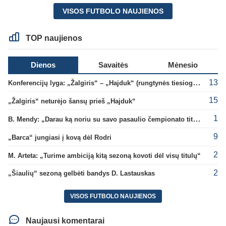
VISOS FUTBOLO NAUJIENOS
TOP naujienos
Dienos
Savaitės
Mėnesio
13
Konferencijų lyga: „Žalgiris“ – „Hajduk“ (rungtynės tiesiogiai)
15
„Žalgiris“ neturėjo šansų prieš „Hajduk“
1
B. Mendy: „Darau ką noriu su savo pasaulio čempionato titulu“
9
„Barca“ jungiasi į kovą dėl Rodri
2
M. Arteta: „Turime ambiciją kitą sezoną kovoti dėl visų titulų“
2
„Šiaulių“ sezoną gelbėti bandys D. Lastauskas
VISOS FUTBOLO NAUJIENOS
Naujausi komentarai