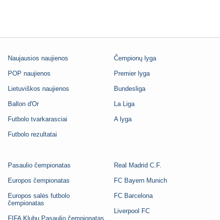
Naujausios naujienos
Čempionų lyga
POP naujienos
Premier lyga
Lietuviškos naujienos
Bundesliga
Ballon d'Or
La Liga
Futbolo tvarkarasciai
A lyga
Futbolo rezultatai
Pasaulio čempionatas
Real Madrid C.F.
Europos čempionatas
FC Bayern Munich
Europos salės futbolo
FC Barcelona
čempionatas
Liverpool FC
FIFA Klubų Pasaulio čempionatas