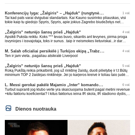
Konferencijų lyga: „Žalgiris“ – „Hajduk“ (rungtynės tiesiogiai)
1 val.
Tai kad pats varai dvigubai standartais. Kai Kauno susirinko pliauskas, visi
tokie kaip tu giedojo Spyris, Spyris, apie jokius Zagrebo biudežetus net
nekalbėjot. Dabar kai Spartakas gavo per rudają, tai jau pz BIUDŽETAS
daug didesnis. Tfu ant tokių.
„Žalgiris“ neturėjo šansų prieš „Hajduk“
4 val.
Apsikti Puksta reiktu. Koks *** tevas buvo, sikantis ant tevynes, pirma proga
isvyniojes i issvajotaja, toks ir sunus. .taip ir neismokes lietuviskai...ir dar
pasimaives pries ziurovus po golo...aciu, ne...nebent vertybiu neturintis
laurynas ikalbins
M. Salah oficialiai persikėlė į Turkijos ekipą „Trabzonspor“
4 val.
Ten ir jam vieta...pagaliau atsikratė Liverpool
„Žalgiris“ neturėjo šansų prieš „Hajduk“
5 val.
Roką Pukštą reikia prikalbinti, jog už rinktinę žaistų, duoti pilietybę ir t.t Būtų
minimum TOP 2 žaidėjas rinktinėje. Jei jo karjeros kreivė ir toliau taio judės,
bus per vėlu po to, nes JAV ji pasikvies žaisti.
L. Messi gerokai pakėlė Majamio „Inter“ komandos vertę
6 val.
Turbut supranti jog klubo verte yra skaiciuojama butent pagal metini revenue
+kitu faktoriu koeficientai? I kitus faktorius ieina IR skola, IR stadiono dydis,
IR lygos populiarumas, IR dar eile kitu dalyku. O tavo pamineta Barca kuo
puikiausiai sugeneravo rekordini 1.1B revenue, kas stipriai prisidejo prie
milzinisko klubo vertes suoli siemet. Be to, tie 200 pamineti cia yra visiskai
Dienos nuotrauka
on-point, jeigu jau musu mylimas D. prasneko apie klubo vertes kelima, arba
CR atveju - numusima.