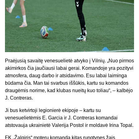
Praėjusią savaitę venesuelietė atvyko į Vilnių. „Nuo pirmos
akimirkos čia jaučiausi labai gerai. Komandoje yra pozityvi
atmosfera, daug darbo ir atsidavimo. Esu labai laiminga
būdama čia. Man tai svarbus iššūkis, kartu su komandos
draugėmis norime, kad klubas nueitų kuo toliau“, – kalbėjo
J. Contreras.
Ji bus ketvirtoji legionierė ekipoje – kartu su
venesuelietėmis E. Garcia ir J. Contreras komandai
atstovauja ukrainietė Valerija Postol ir moldavė Irina Topal.
FK „Žalgiris“ moterų komanda kitas rungtynes žais