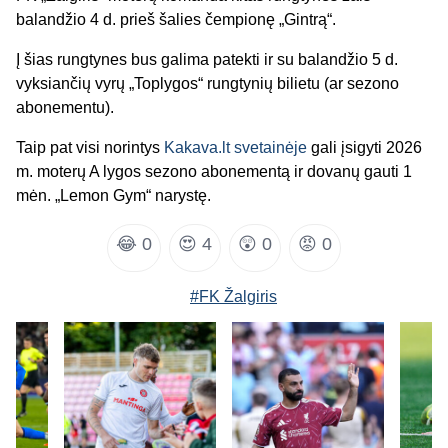
balandžio 4 d. prieš šalies čempionę „Gintrą“.
Į šias rungtynes bus galima patekti ir su balandžio 5 d.
vyksiančių vyrų „Toplygos“ rungtynių bilietu (ar sezono
abonementu).
Taip pat visi norintys
Kakava.lt svetainėje
gali įsigyti 2026
m. moterų A lygos sezono abonementą ir dovanų gauti 1
mėn. „Lemon Gym“ narystę.
😂
0
😍
4
😲
0
😡
0
#FK Žalgiris