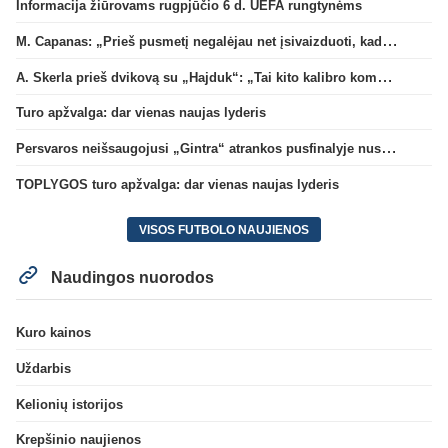
Informacija žiūrovams rugpjūčio 6 d. UEFA rungtynėms
M. Capanas: „Prieš pusmetį negalėjau net įsivaizduoti, kad žaisime prieš „Hajduk“
A. Skerla prieš dvikovą su „Hajduk“: „Tai kito kalibro komanda“
Turo apžvalga: dar vienas naujas lyderis
Persvaros neišsaugojusi „Gintra“ atrankos pusfinalyje nusileido Škotijos čempionėms
TOPLYGOS turo apžvalga: dar vienas naujas lyderis
VISOS FUTBOLO NAUJIENOS
Naudingos nuorodos
Kuro kainos
Uždarbis
Kelionių istorijos
Krepšinio naujienos