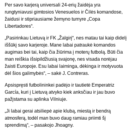
Per savo karjerą universali 24-erių žaidėja yra
rungtyniavusi gimtosios Venesuelos ir Čilės komandose,
žaidusi ir stipriausiame žemyno turnyre „Copa
Libertadores“.
„Pasirinkau Lietuvą ir FK „Žalgirį“, nes matau tai kaip didelį
iššūkį savo karjeroje. Mane labai patraukė komandos
augimas bei tai, kaip čia žiūrima į moterų futbolą. Būti čia
man reiškia išsipildžiusią svajonę, nes visada norėjau
žaisti Europoje. Esu labai laiminga, dėkinga ir motyvuota
dėl šios galimybės“, – sakė J. Contreras.
Apsispręsti futbolininkei padėjo ir tautietė Emperatriz
García, kuri į Lietuvą atvyko kiek anksčiau ir jau buvo
pažįstama su aplinka Vilniuje.
„Ji labai gerai atsiliepė apie klubą, miestą ir bendrą
atmosferą, todėl man buvo daug ramiau priimti šį
sprendimą“, – pasakojo Jhoagny.