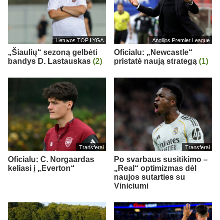
Lietuvos TOP LYGA
Anglijos Premier League
„Šiaulių“ sezoną gelbėti
Oficialu: „Newcastle“
bandys D. Lastauskas
(2)
pristatė naują strategą
(1)
Transferai
Transferai
Oficialu: C. Norgaardas
Po svarbaus susitikimo –
keliasi į „Everton“
„Real“ optimizmas dėl
naujos sutarties su
Viniciumi