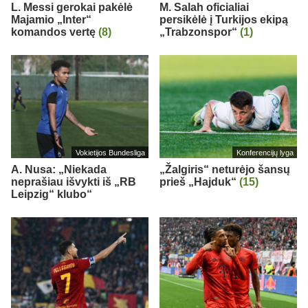
L. Messi gerokai pakėlė
M. Salah oficialiai
Majamio „Inter“
persikėlė į Turkijos ekipą
komandos vertę
(8)
„Trabzonspor“
(1)
Vokietijos Bundesliga
Konferencijų lyga
A. Nusa: „Niekada
„Žalgiris“ neturėjo šansų
neprašiau išvykti iš „RB
prieš „Hajduk“
(15)
Leipzig“ klubo“