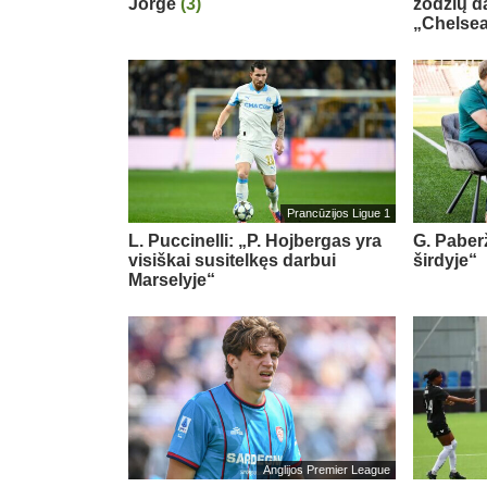
Jorge
(3)
žodžių d
„Chelse
Prancūzijos Ligue 1
L. Puccinelli: „P. Hojbergas yra
G. Paberž
visiškai susitelkęs darbui
širdyje“
Marselyje“
Anglijos Premier League