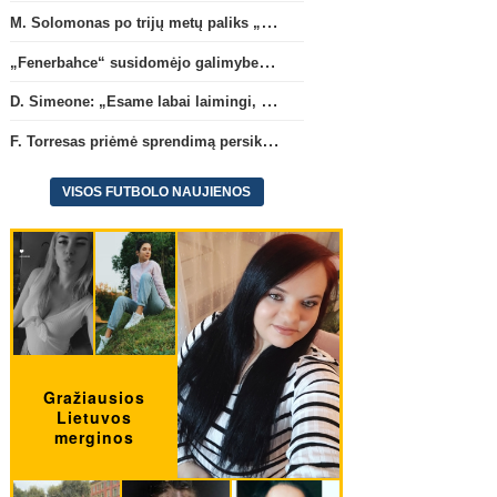
M. Solomonas po trijų metų paliks „Tottenham“ ir papildys „West Ham“ klubą
„Fenerbahce“ susidomėjo galimybe įsigyti R. Lukaku
D. Simeone: „Esame labai laimingi, kad turime J. Alvarezą“
F. Torresas priėmė sprendimą persikelti į PSG ekipą
VISOS FUTBOLO NAUJIENOS