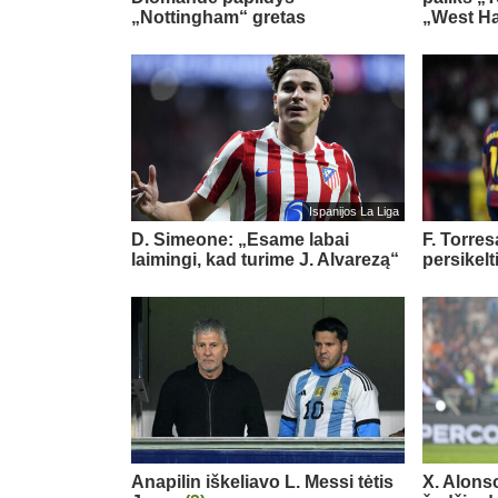
„Nottingham“ gretas
„West H
Ispanijos La Liga
D. Simeone: „Esame labai
F. Torre
laimingi, kad turime J. Alvarezą“
persikelt
Anapilin iškeliavo L. Messi tėtis
X. Alons