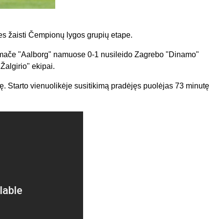
ones žaisti Čempionų lygos grupių etape.
 mače "Aalborg" namuose 0-1 nusileido Zagrebo "Dinamo"
Žalgirio" ekipai.
ę. Starto vienuolikėje susitikimą pradėjęs puolėjas 73 minutę