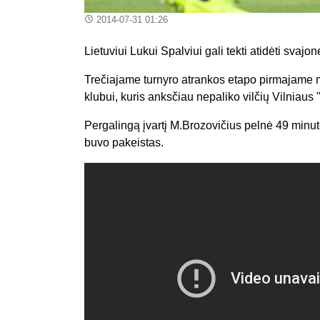
2014-07-31 01:26
Lietuviui Lukui Spalviui gali tekti atidėti svaj
Trečiajame turnyro atrankos etapo pirmajame
klubui, kuris anksčiau nepaliko vilčių Vilniaus "
Pergalingą įvartį M.Brozovičius pelnė 49 minut
buvo pakeistas.