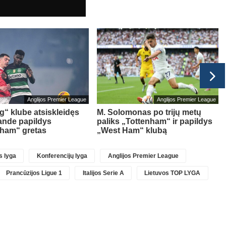
Anglijos Premier League
Anglijos Premier League
g“ klube atsiskleidęs
M. Solomonas po trijų metų
ande papildys
paliks „Tottenham“ ir papildys
gham“ gretas
„West Ham“ klubą
 lyga
Konferencijų lyga
Anglijos Premier League
Prancūzijos Ligue 1
Italijos Serie A
Lietuvos TOP LYGA