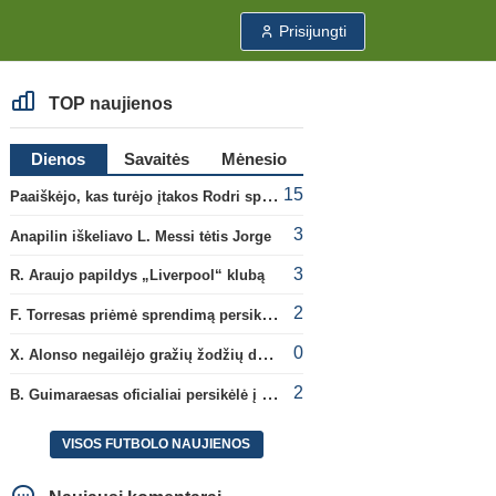
Prisijungti
TOP naujienos
Dienos
Savaitės
Mėnesio
15
Paaiškėjo, kas turėjo įtakos Rodri sprendimui pasirinkti Barselonos pusę
3
Anapilin iškeliavo L. Messi tėtis Jorge
3
R. Araujo papildys „Liverpool“ klubą
2
F. Torresas priėmė sprendimą persikelti į PSG ekipą
0
X. Alonso negailėjo gražių žodžių dabartiniam savo klubui „Chelsea“
2
B. Guimaraesas oficialiai persikėlė į „Arsenal“ klubą
VISOS FUTBOLO NAUJIENOS