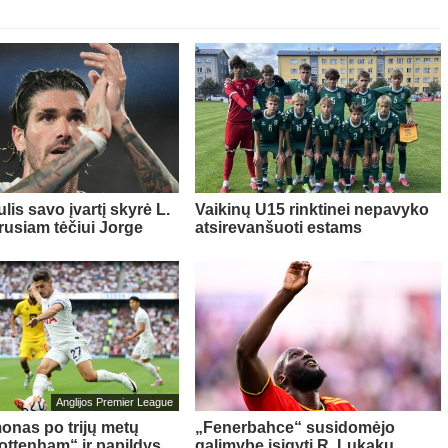
lis savo įvartį skyrė L.
Vaikinų U15 rinktinei nepavyko
rusiam tėčiui Jorge
atsirevanšuoti estams
Anglijos Premier League
onas po trijų metų
„Fenerbahce“ susidomėjo
Tottenham“ ir papildys
galimybe įsigyti R. Lukaku