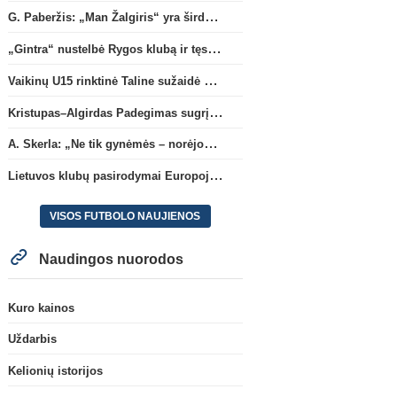
G. Paberžis: „Man Žalgiris“ yra širdyje“
„Gintra“ nustelbė Rygos klubą ir tęs kovas UEFA Europos taurės atrankoje
Vaikinų U15 rinktinė Taline sužaidė pirmąsias kontrolines rungtynes
Kristupas–Algirdas Padegimas sugrįžta į FC „Hegelmann” B sudėtį
A. Skerla: „Ne tik gynėmės – norėjome atakuoti“
Lietuvos klubų pasirodymai Europoje: patirti pralaimėjimai Kroatijos atstovams
VISOS FUTBOLO NAUJIENOS
Naudingos nuorodos
Kuro kainos
Uždarbis
Kelionių istorijos