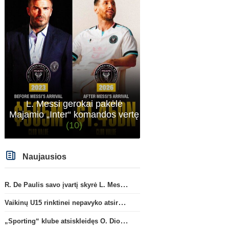
L. Messi gerokai pakėlė
Majamio „Inter“ komandos vertę
(10)
Naujausios
R. De Paulis savo įvartį skyrė L. Messi mirusiam tėčiui Jorge
Vaikinų U15 rinktinei nepavyko atsirevanšuoti estams
„Sporting“ klube atsiskleidęs O. Diomande papildys „Nottingham“ gretas