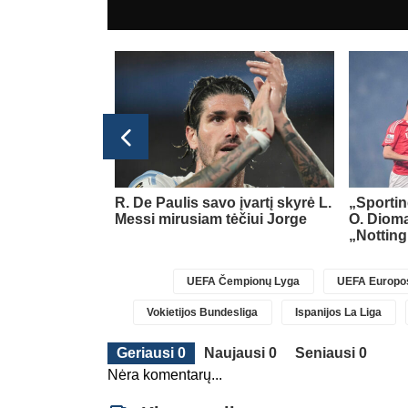
 L. Messi tėtis
R. De Paulis savo įvartį skyrė L.
„Sportin
Messi mirusiam tėčiui Jorge
O. Diom
„Nottin
UEFA Čempionų Lyga
UEFA Europos
Vokietijos Bundesliga
Ispanijos La Liga
Geriausi 0
Naujausi 0
Seniausi 0
Nėra komentarų...