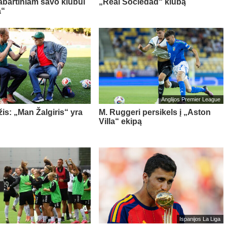
abartiniam savo klubui
„Real Sociedad“ klubą
a“
Anglijos Premier League
is: „Man Žalgiris“ yra
M. Ruggeri persikels į „Aston
Villa“ ekipą
Ispanijos La Liga