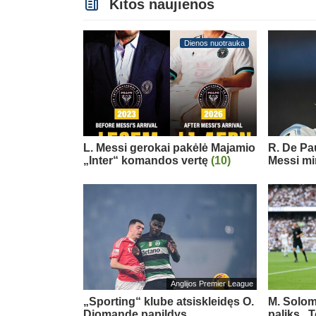
Kitos naujienos
Dienos nuotrauka
L. Messi gerokai pakėlė Majamio
R. De Pau
„Inter“ komandos vertę
(10)
Messi mi
Anglijos Premier League
„Sporting“ klube atsiskleidęs O.
M. Solom
Diomande papildys
paliks „