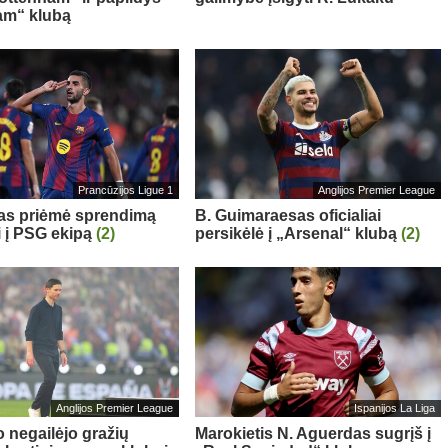
am“ klubą
Prancūzijos Ligue 1
Anglijos Premier League
sas priėmė sprendimą
B. Guimaraesas oficialiai
i į PSG ekipą
(2)
persikėlė į „Arsenal“ klubą
(2)
Anglijos Premier League
Ispanijos La Liga
o negailėjo gražių
Marokietis N. Aguerdas sugrįš į