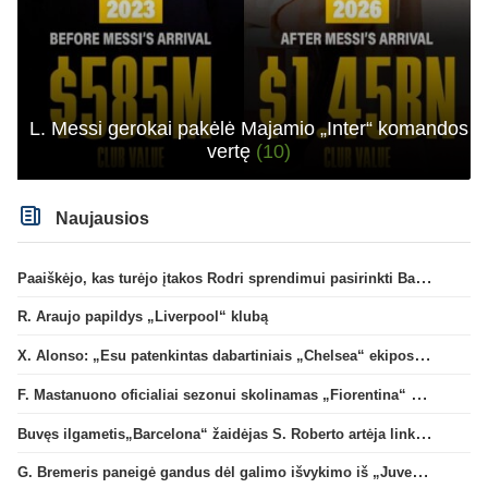
L. Messi gerokai pakėlė Majamio „Inter“ komandos
vertę
(10)
Naujausios
Paaiškėjo, kas turėjo įtakos Rodri sprendimui pasirinkti Barselonos pusę
R. Araujo papildys „Liverpool“ klubą
X. Alonso: „Esu patenkintas dabartiniais „Chelsea“ ekipos vartininkais“
F. Mastanuono oficialiai sezonui skolinamas „Fiorentina“ ekipai
Buvęs ilgametis„Barcelona“ žaidėjas S. Roberto artėja link persikėlimo į MLS
G. Bremeris paneigė gandus dėl galimo išvykimo iš „Juventus“ klubo