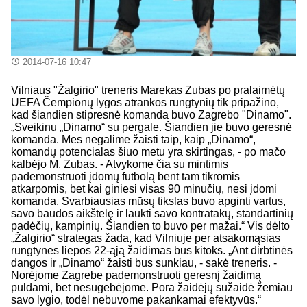
2014-07-16 10:47
Vilniaus "Žalgirio" treneris Marekas Zubas po pralaimėtų
UEFA Čempionų lygos atrankos rungtynių tik pripažino,
kad šiandien stipresnė komanda buvo Zagrebo "Dinamo".
„Sveikinu „Dinamo“ su pergale. Šiandien jie buvo geresnė
komanda. Mes negalime žaisti taip, kaip „Dinamo“,
komandų potencialas šiuo metu yra skirtingas, - po mačo
kalbėjo M. Zubas. - Atvykome čia su mintimis
pademonstruoti įdomų futbolą bent tam tikromis
atkarpomis, bet kai giniesi visas 90 minučių, nesi įdomi
komanda. Svarbiausias mūsų tikslas buvo apginti vartus,
savo baudos aikštelę ir laukti savo kontratakų, standartinių
padėčių, kampinių. Šiandien to buvo per mažai.“ Vis dėlto
„Žalgirio“ strategas žada, kad Vilniuje per atsakomąsias
rungtynes liepos 22-ąją žaidimas bus kitoks. „Ant dirbtinės
dangos ir „Dinamo“ žaisti bus sunkiau, - sakė treneris. -
Norėjome Zagrebe pademonstruoti geresnį žaidimą
puldami, bet nesugebėjome. Pora žaidėjų sužaidė žemiau
savo lygio, todėl nebuvome pakankamai efektyvūs.“