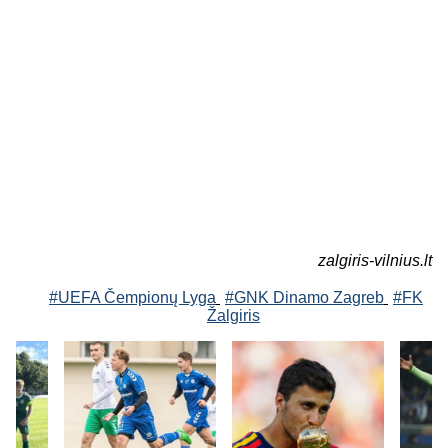
zalgiris-vilnius.lt
#UEFA Čempionų Lyga
#GNK Dinamo Zagreb
#FK
Žalgiris