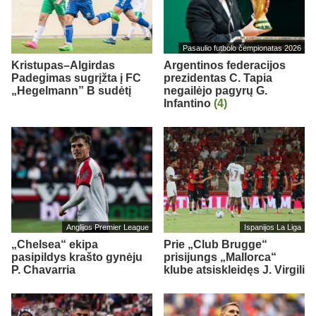
Pasaulio futbolo čempionatas 2026
Kristupas–Algirdas
Argentinos federacijos
Padegimas sugrįžta į FC
prezidentas C. Tapia
„Hegelmann” B sudėtį
negailėjo pagyrų G.
Infantino
(4)
Anglijos Premier League
Ispanijos La Liga
„Chelsea“ ekipa
Prie „Club Brugge“
pasipildys krašto gynėju
prisijungs „Mallorca“
P. Chavarria
klube atsiskleidęs J. Virgili