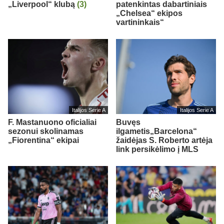
„Liverpool“ klubą
(3)
patenkintas dabartiniais
„Chelsea“ ekipos
vartininkais“
Italijos Serie A
Italijos Serie A
F. Mastanuono oficialiai
Buvęs
sezonui skolinamas
ilgametis„Barcelona“
„Fiorentina“ ekipai
žaidėjas S. Roberto artėja
link persikėlimo į MLS