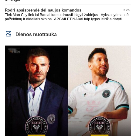
Neblogai
Rodri apsisprendė dėl naujos komandos
3 val.
Tiek Man City tiek tai Barcai turetu drausti įsigyti žaidèjus . Vyksta tyrimai dėl
pažeidimų ir dideliais skolos . APGAILĖTINA kai taip lygos leidžia daryti.
Dienos nuotrauka