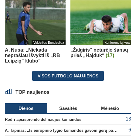
Vokietijos Bundesliga
Konferencijų lyga
A. Nusa: „Niekada
„Žalgiris“ neturėjo šansų
neprašiau išvykti iš „RB
prieš „Hajduk“
(17)
Leipzig“ klubo“
VISOS FUTBOLO NAUJIENOS
TOP naujienos
Dienos
Savaitės
Mėnesio
13
Rodri apsisprendė dėl naujos komandos
6
A. Tapinas: „Iš europinio lygio komandos gavom gerų pamokų“