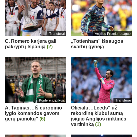
Transferai
Anglijos Premier League
C. Romero karjera gali
„Tottenham“ išsaugos
pakrypti į Ispaniją
(2)
svarbų gynėją
Konferencijų lyga
Transferai
A. Tapinas: „Iš europinio
Oficialu: „Leeds“ už
lygio komandos gavom
rekordinę klubui sumą
gerų pamokų“
(6)
įsigijo Anglijos rinktinės
vartininką
(1)