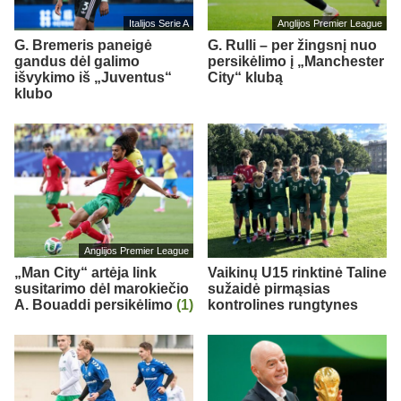
Italijos Serie A
Anglijos Premier League
G. Bremeris paneigė
G. Rulli – per žingsnį nuo
gandus dėl galimo
persikėlimo į „Manchester
išvykimo iš „Juventus“
City“ klubą
klubo
Anglijos Premier League
„Man City“ artėja link
Vaikinų U15 rinktinė Taline
susitarimo dėl marokiečio
sužaidė pirmąsias
A. Bouaddi persikėlimo
(1)
kontrolines rungtynes