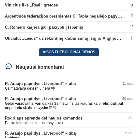
5
Vinicius liks „Real“ gretose
4
Argentinos federacijos prezidentas C. Tapia negailėjo pagyrų G. Infantino
2
C. Romero karjera gali pakrypti į Ispaniją
1
Oficialu: „Leeds“ už rekordinę klubui sumą įsigijo Anglijos rinktinės vartininką
VISOS FUTBOLO NAUJIENOS
Naujausi komentarai
R. Araujo papildys „Liverpool“ klubą
11 min.
Uz magvaira getesniu nera 🤣
R. Araujo papildys „Liverpool“ klubą
50 min.
Gerai varzovams, van daikas 38 metu ir sitas kiauras kaip retis, gali but
nepadoriu skaiciu isvysim 🤣🤣
Rodri apsisprendė dėl naujos komandos
1 val.
Paskutinius du sezonus easy buvo
R. Araujo papildys „Liverpool“ klubą
2 val.