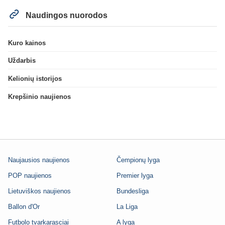
Naudingos nuorodos
Kuro kainos
Uždarbis
Kelionių istorijos
Krepšinio naujienos
Naujausios naujienos
Čempionų lyga
POP naujienos
Premier lyga
Lietuviškos naujienos
Bundesliga
Ballon d'Or
La Liga
Futbolo tvarkarasciai
A lyga