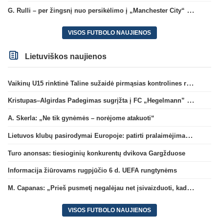
G. Rulli – per žingsnį nuo persikėlimo į „Manchester City“ klubą
VISOS FUTBOLO NAUJIENOS
Lietuviškos naujienos
Vaikinų U15 rinktinė Taline sužaidė pirmąsias kontrolines rungtynes
Kristupas–Algirdas Padegimas sugrįžta į FC „Hegelmann” B sudėtį
A. Skerla: „Ne tik gynėmės – norėjome atakuoti“
Lietuvos klubų pasirodymai Europoje: patirti pralaimėjimai Kroatijos atstovams
Turo anonsas: tiesioginių konkurentų dvikova Gargžduose
Informacija žiūrovams rugpjūčio 6 d. UEFA rungtynėms
M. Capanas: „Prieš pusmetį negalėjau net įsivaizduoti, kad žaisime prieš „Hajduk“
VISOS FUTBOLO NAUJIENOS