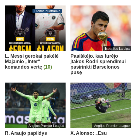
Dienos nuotrauka
Ispanijos La Liga
L. Messi gerokai pakėlė
Paaiškėjo, kas turėjo
Majamio „Inter“
įtakos Rodri sprendimui
komandos vertę
(10)
pasirinkti Barselonos
pusę
Anglijos Premier League
Anglijos Premier League
R. Araujo papildys
X. Alonso: „Esu