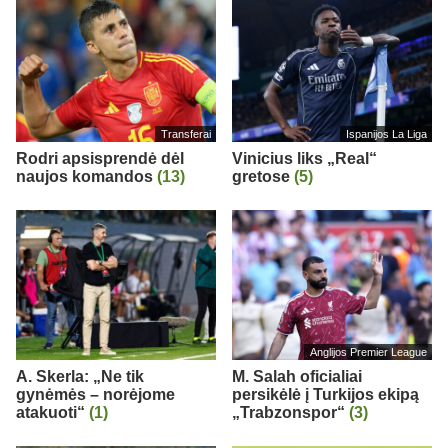
Transferai
Ispanijos La Liga
Rodri apsisprendė dėl
Vinicius liks „Real“
naujos komandos
(13)
gretose
(5)
Anglijos Premier League
A. Skerla: „Ne tik
M. Salah oficialiai
gynėmės – norėjome
persikėlė į Turkijos ekipą
atakuoti“
(1)
„Trabzonspor“
(3)