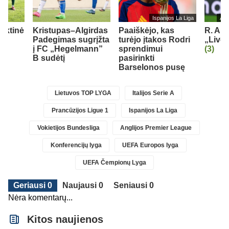
Ispanijos La Liga
Ang
inktinė
Kristupas–Algirdas
Paaiškėjo, kas
R. Ara
ė
Padegimas sugrįžta
turėjo įtakos Rodri
„Liver
į FC „Hegelmann”
sprendimui
(3)
B sudėtį
pasirinkti
Barselonos pusę
Lietuvos TOP LYGA
Italijos Serie A
Prancūzijos Ligue 1
Ispanijos La Liga
Vokietijos Bundesliga
Anglijos Premier League
Konferencijų lyga
UEFA Europos lyga
UEFA Čempionų Lyga
Geriausi 0
Naujausi 0
Seniausi 0
Nėra komentarų...
Kitos naujienos