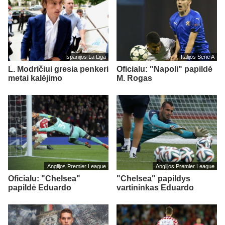
Ispanijos La Liga
Italijos Serie A
L. Modričiui gresia penkeri
Oficialu: "Napoli" papildė
metai kalėjimo
M. Rogas
Anglijos Premier League
Anglijos Premier League
Oficialu: "Chelsea"
"Chelsea" papildys
papildė Eduardo
vartininkas Eduardo