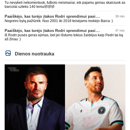
Tu nevykeli nekomentuok, futbolo neismanai, eik pajamu geriau skaiciuok as
barcolai uzteks 140 lemu🤣🤣🤣
Paaiškėjo, kas turėjo įtakos Rodri sprendimui pasirinkti Barselonos pusę
38 min.
Negreiro bylą pažiūrėk. Nuo 2001 iki 2018 teisėjams mokėjo Barca :)
Paaiškėjo, kas turėjo įtakos Rodri sprendimui pasirinkti Barselonos pusę
47 min.
Iš Rodri pusės geras ejimas, bet jei išstums tokius žaidėjus kaip Pedri tai ką
aš žinau :)
Dienos nuotrauka