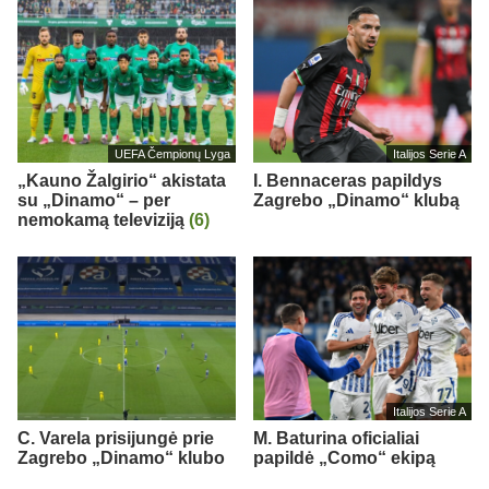
UEFA Čempionų Lyga
Italijos Serie A
„Kauno Žalgirio“ akistata
I. Bennaceras papildys
su „Dinamo“ – per
Zagrebo „Dinamo“ klubą
nemokamą televiziją
(6)
Italijos Serie A
C. Varela prisijungė prie
M. Baturina oficialiai
Zagrebo „Dinamo“ klubo
papildė „Como“ ekipą