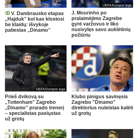
UEFA Europos lyga
J. Mourinho po
V. Dambrausko etapas
pralaimėjimo Zagrebe
„Hajduk“ kol kas klostosi
gyrė varžovus ir liko
be klaidų: išvykoje
nusivylęs savo auklėtinių
patiestas „Dinamo“
požiūriu
UEFA Europos lyga
Prieš dvikovą su
Klubo pinigus savinęsis
„Tottenham“ Zagrebo
Zagrebo "Dinamo"
„Dinamo“ prarado trenerį
direktorius nuteistas kalėti
– specialistas pasiųstas
už grotų
už grotų