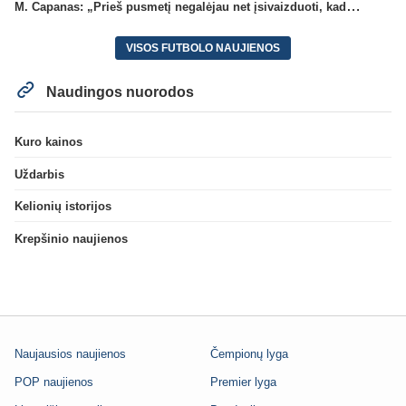
M. Capanas: „Prieš pusmetį negalėjau net įsivaizduoti, kad žaisime prieš „Hajduk“
VISOS FUTBOLO NAUJIENOS
Naudingos nuorodos
Kuro kainos
Uždarbis
Kelionių istorijos
Krepšinio naujienos
Naujausios naujienos
Čempionų lyga
POP naujienos
Premier lyga