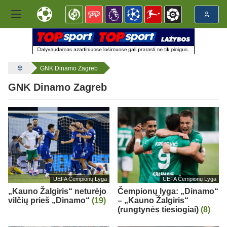
GNK Dinamo Zagreb
GNK Dinamo Zagreb
UEFA Čempionų Lyga
UEFA Čempionų Lyga
„Kauno Žalgiris“ neturėjo
Čempionų lyga: „Dinamo“
vilčių prieš „Dinamo“
(19)
– „Kauno Žalgiris“
(rungtynės tiesiogiai)
(8)