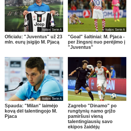
Italijos Serie A
Italijos Serie A
Oficialu: "Juventus" už 23
"Goal" šaltiniai: M. Pjaca -
mln. eurų įsigijo M. Pjacą
per žingsnį nuo perėjimo į
"Juventus"
Italijos Serie A
Spauda: "Milan" laimėjo
Zagrebo "Dinamo" po
kovą dėl talentingojo M.
rungtynių namo grįžo
Pjaca
pamiršusi vieną
talentingiausių savo
ekipos žaidėjų