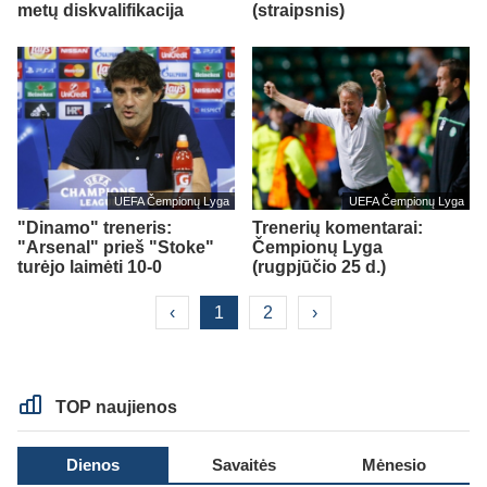
metų diskvalifikacija
(straipsnis)
UEFA Čempionų Lyga
UEFA Čempionų Lyga
"Dinamo" treneris:
Trenerių komentarai:
"Arsenal" prieš "Stoke"
Čempionų Lyga
turėjo laimėti 10-0
(rugpjūčio 25 d.)
‹
1
2
›
TOP naujienos
Dienos
Savaitės
Mėnesio