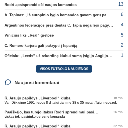
13
Rodri apsisprendė dėl naujos komandos
6
A. Tapinas: „Iš europinio lygio komandos gavom gerų pamokų“
4
Argentinos federacijos prezidentas C. Tapia negailėjo pagyrų G. Infantino
5
Vinicius liks „Real“ gretose
2
C. Romero karjera gali pakrypti į Ispaniją
1
Oficialu: „Leeds“ už rekordinę klubui sumą įsigijo Anglijos rinktinės vartininką
VISOS FUTBOLO NAUJIENOS
Naujausi komentarai
R. Araujo papildys „Liverpool“ klubą
18 min.
Van Dijk gime 1991 liepos 8 d ,taigi ,jam ne 38 o 35 metai .Taigi nepezek
Paaiškėjo, kas turėjo įtakos Rodri sprendimui pasirinkti Barselonos pusę
26 min.
viskas iok ,pasirinko geresne komanda
R. Araujo papildys „Liverpool“ klubą
32 min.