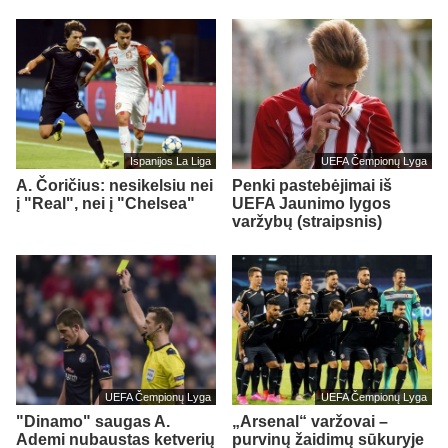
Ispanijos La Liga
UEFA Čempionų Lyga
A. Čoričius: nesikelsiu nei
Penki pastebėjimai iš
į "Real", nei į "Chelsea"
UEFA Jaunimo lygos
varžybų (straipsnis)
UEFA Čempionų Lyga
UEFA Čempionų Lyga
"Dinamo" saugas A.
„Arsenal“ varžovai –
Ademi nubaustas ketverių
purvinų žaidimų sūkuryje