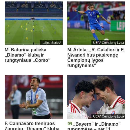
Italijos Serie A
UEFA Čempionų Lyga
M. Baturina palieka
M. Arteta: „R. Calafiori ir E.
„Dinamo“ klubą ir
Nwaneri bus pasirengę
rungtyniaus „Como“
Čempionų lygos
rungtynėms“
UEFA Čempionų Lyga
F. Cannavaro treniruos
„Bayern“ ir „Dinamo“
Zagrebo „Dinamo“ klubą
rungtynėse – net 11