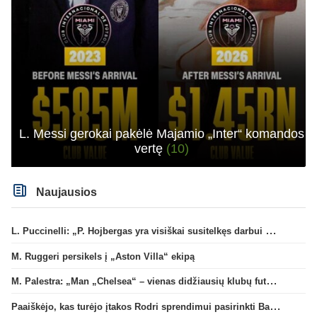
L. Messi gerokai pakėlė Majamio „Inter“ komandos
vertę
(10)
Naujausios
L. Puccinelli: „P. Hojbergas yra visiškai susitelkęs darbui Marselyje“
M. Ruggeri persikels į „Aston Villa“ ekipą
M. Palestra: „Man „Chelsea“ – vienas didžiausių klubų futbole“
Paaiškėjo, kas turėjo įtakos Rodri sprendimui pasirinkti Barselonos pusę