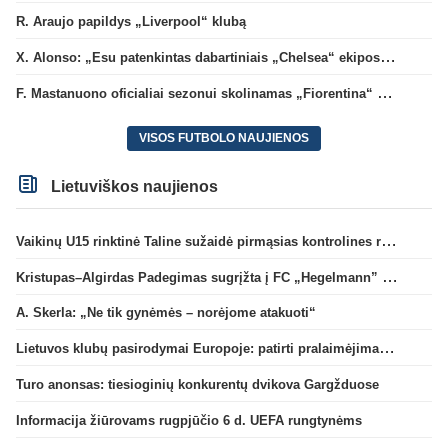
R. Araujo papildys „Liverpool“ klubą
X. Alonso: „Esu patenkintas dabartiniais „Chelsea“ ekipos vartininkais“
F. Mastanuono oficialiai sezonui skolinamas „Fiorentina“ ekipai
VISOS FUTBOLO NAUJIENOS
Lietuviškos naujienos
Vaikinų U15 rinktinė Taline sužaidė pirmąsias kontrolines rungtynes
Kristupas–Algirdas Padegimas sugrįžta į FC „Hegelmann” B sudėtį
A. Skerla: „Ne tik gynėmės – norėjome atakuoti“
Lietuvos klubų pasirodymai Europoje: patirti pralaimėjimai Kroatijos atstovams
Turo anonsas: tiesioginių konkurentų dvikova Gargžduose
Informacija žiūrovams rugpjūčio 6 d. UEFA rungtynėms