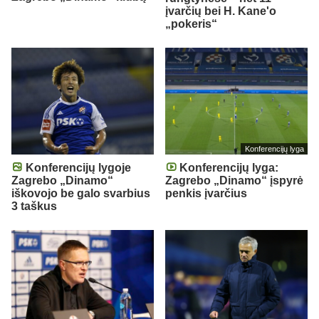
įvarčių bei H. Kane'o
„pokeris“
Konferencijų lyga
Konferencijų lygoje
Konferencijų lyga:
Zagrebo „Dinamo“
Zagrebo „Dinamo“ įspyrė
iškovojo be galo svarbius
penkis įvarčius
3 taškus