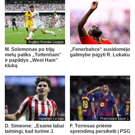
Anglijos Premier League
M. Solomonas po trijų
„Fenerbahce“ susidomėjo
metų paliks „Tottenham“
galimybe įsigyti R. Lukaku
ir papildys „West Ham“
klubą
Ispanijos La Liga
Prancūzijos Ligue 1
D. Simeone: „Esame labai
F. Torresas priėmė
laimingi, kad turime J.
sprendimą persikelti į PSG