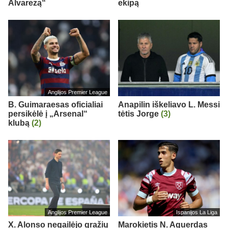
Alvarezą“
ekipą
Anglijos Premier League
B. Guimaraesas oficialiai
Anapilin iškeliavo L. Messi
persikėlė į „Arsenal“
tėtis Jorge
(3)
klubą
(2)
Anglijos Premier League
Ispanijos La Liga
X. Alonso negailėjo gražių
Marokietis N. Aguerdas