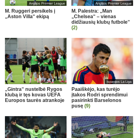
Anglijos Premier League
Anglijos Premier League
M. Ruggeri persikels į
M. Palestra: „Man
„Aston Villa“ ekipą
„Chelsea“ – vienas
didžiausių klubų futbole“
(2)
Ispanijos La Liga
„Gintra“ nustelbė Rygos
Paaiškėjo, kas turėjo
klubą ir tęs kovas UEFA
įtakos Rodri sprendimui
Europos taurės atrankoje
pasirinkti Barselonos
pusę
(9)