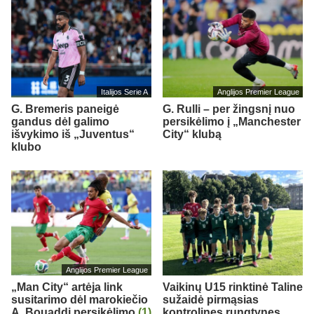
Italijos Serie A
Anglijos Premier League
G. Bremeris paneigė
G. Rulli – per žingsnį nuo
gandus dėl galimo
persikėlimo į „Manchester
išvykimo iš „Juventus“
City“ klubą
klubo
Anglijos Premier League
„Man City“ artėja link
Vaikinų U15 rinktinė Taline
susitarimo dėl marokiečio
sužaidė pirmąsias
A. Bouaddi persikėlimo
(1)
kontrolines rungtynes