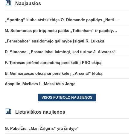
Naujausios
„Sporting“ klube atsiskleidęs O. Diomande papildys „Nottingham“ gretas
M. Solomonas po trijų metų paliks „Tottenham“ ir papildys „West Ham“ klubą
„Fenerbahce“ susidomėjo galimybe įsigyti R. Lukaku
D. Simeone: „Esame labai laimingi, kad turime J. Alvarezą“
F. Torresas priėmė sprendimą persikelti į PSG ekipą
B. Guimaraesas oficialiai persikėlė į „Arsenal“ klubą
Anapilin iškeliavo L. Messi tėtis Jorge
VISOS FUTBOLO NAUJIENOS
Lietuviškos naujienos
G. Paberžis: „Man Žalgiris“ yra širdyje“