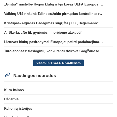
„Gintra“ nustelbė Rygos klubą ir tęs kovas UEFA Europos taurės atrankoje
Vaikinų U15 rinktinė Taline sužaidė pirmąsias kontrolines rungtynes
Kristupas–Algirdas Padegimas sugrįžta į FC „Hegelmann” B sudėtį
A. Skerla: „Ne tik gynėmės – norėjome atakuoti“
Lietuvos klubų pasirodymai Europoje: patirti pralaimėjimai Kroatijos atstovams
Turo anonsas: tiesioginių konkurentų dvikova Gargžduose
VISOS FUTBOLO NAUJIENOS
Naudingos nuorodos
Kuro kainos
Uždarbis
Kelionių istorijos