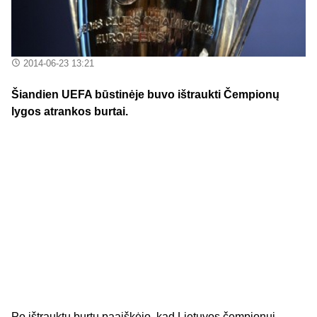
2014-06-23 13:21
Šiandien UEFA būstinėje buvo ištraukti Čempionų
lygos atrankos burtai.
Po ištrauktų burtų paaiškėjo, kad Lietuvos čempionui