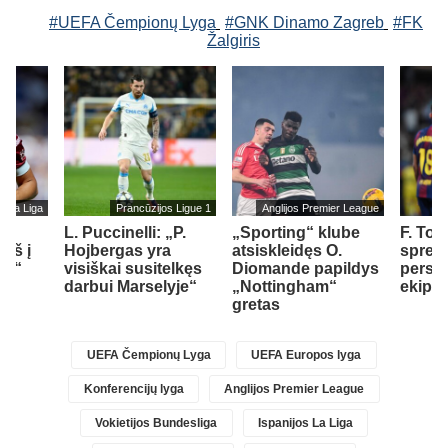
#UEFA Čempionų Lyga
#GNK Dinamo Zagreb
#FK
Žalgiris
s La Liga
Prancūzijos Ligue 1
Anglijos Premier League
L. Puccinelli: „P.
„Sporting“ klube
F. Tor
įš į
Hojbergas yra
atsiskleidęs O.
spren
ad“
visiškai susitelkęs
Diomande papildys
persik
darbui Marselyje“
„Nottingham“
ekipą
gretas
UEFA Čempionų Lyga
UEFA Europos lyga
Konferencijų lyga
Anglijos Premier League
Vokietijos Bundesliga
Ispanijos La Liga