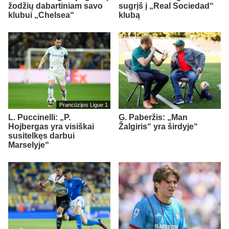
žodžių dabartiniam savo
sugrįš į „Real Sociedad“
klubui „Chelsea“
klubą
Prancūzijos Ligue 1
L. Puccinelli: „P.
G. Paberžis: „Man
Hojbergas yra visiškai
Žalgiris“ yra širdyje“
susitelkęs darbui
Marselyje“