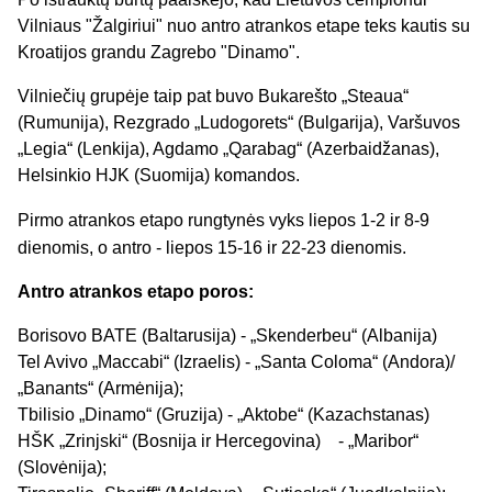
Vilniaus "Žalgiriui" nuo antro atrankos etape teks kautis su
Kroatijos grandu Zagrebo "Dinamo".
Vilniečių grupėje taip pat buvo Bukarešto „Steaua“
(Rumunija), Rezgrado „Ludogorets“ (Bulgarija), Varšuvos
„Legia“ (Lenkija), Agdamo „Qarabag“ (Azerbaidžanas),
Helsinkio HJK (Suomija) komandos.
Pirmo atrankos etapo rungtynės vyks liepos 1-2 ir 8-9
dienomis, o antro - liepos 15-16 ir 22-23 dienomis.
Antro atrankos etapo poros:
Borisovo BATE (Baltarusija) - „Skenderbeu“ (Albanija)
Tel Avivo „Maccabi“ (Izraelis) - „Santa Coloma“ (Andora)/
„Banants“ (Armėnija);
Tbilisio „Dinamo“ (Gruzija) - „Aktobe“ (Kazachstanas)
HŠK „Zrinjski“ (Bosnija ir Hercegovina) - „Maribor“
(Slovėnija);