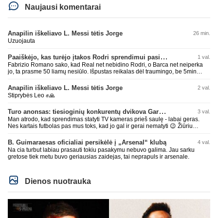
Naujausi komentarai
Anapilin iškeliavo L. Messi tėtis Jorge
26 min.
Uzuojauta
Paaiškėjo, kas turėjo įtakos Rodri sprendimui pasirinkti Barselonos pusę
1 val.
Fabrizio Romano sako, kad Real net nebidino Rodri, o Barca net neiperka
jo, ta prasme 50 liamų nesiūlo. Išpustas reikalas dėl traumingo, be 5min
dieduko.
Anapilin iškeliavo L. Messi tėtis Jorge
2 val.
Stiprybės Leo ✊🙏
Turo anonsas: tiesioginių konkurentų dvikova Gargžduose
3 val.
Man atrodo, kad sprendimas statyti TV kameras prieš saulę - labai geras.
Nes kartais futbolas pas mus toks, kad jo gal ir gerai nematyti 😉 Žiūriu
transliaciją iš DG stadiono, tai negaliu atsidžiaugt tribūnos vaizdu - tuščia,
kaip alaus butelys, kurį ką tik išmaukiau. Linkėjimai Tadui (slapyvardžiu „apie
B. Guimaraesas oficialiai persikėlė į „Arsenal“ klubą
4 val.
nieką“), kuris kiek girdėjau, įpūtė akis varvinančių transliacijų dvasią 😀
Na cia turbut labiau prasauti tokiu pasakymu nebuvo galima. Jau sarku
gretose tiek metu buvo geriausias zaidejas, tai neprapuls ir arsenale.
Dienos nuotrauka