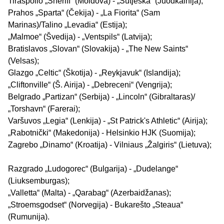
Tiraspolio „Sheriff“ (Moldova) - „Sutjeska“ (Juodkalnija);
Prahos „Sparta“ (Čekija) - „La Fiorita“ (Sam
Marinas)/Talino „Levadia“ (Estija);
„Malmoe“ (Švedija) - „Ventspils“ (Latvija);
Bratislavos „Slovan“ (Slovakija) - „The New Saints“
(Velsas);
Glazgo „Celtic“ (Škotija) - „Reykjavuk“ (Islandija);
„Cliftonville“ (Š. Airija) - „Debreceni“ (Vengrija);
Belgrado „Partizan“ (Serbija) - „Lincoln“ (Gibraltaras)/
„Torshavn“ (Farerai);
Varšuvos „Legia“ (Lenkija) - „St Patrick's Athletic“ (Airija);
„Rabotnički“ (Makedonija) - Helsinkio HJK (Suomija);
Zagrebo „Dinamo“ (Kroatija) - Vilniaus „Žalgiris“ (Lietuva);
Razgrado „Ludogorec“ (Bulgarija) - „Dudelange“
(Liuksemburgas);
„Valletta“ (Malta) - „Qarabag“ (Azerbaidžanas);
„Stroemsgodset“ (Norvegija) - Bukarešto „Steaua“
(Rumunija).