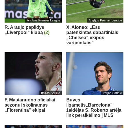
Anglijos Premier League
Anglijos Premier League
R. Araujo papildys
X. Alonso: „Esu
„Liverpool“ klubą
(2)
patenkintas dabartiniais
„Chelsea“ ekipos
vartininkais“
Italijos Serie A
Italijos Serie A
F. Mastanuono oficialiai
Buvęs
sezonui skolinamas
ilgametis„Barcelona“
„Fiorentina“ ekipai
žaidėjas S. Roberto artėja
link persikėlimo į MLS