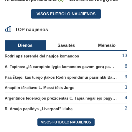
VISOS FUTBOLO NAUJIENOS
TOP naujienos
Dienos
Savaitės
Mėnesio
13
Rodri apsisprendė dėl naujos komandos
6
A. Tapinas: „Iš europinio lygio komandos gavom gerų pamokų“
9
Paaiškėjo, kas turėjo įtakos Rodri sprendimui pasirinkti Barselonos pusę
3
Anapilin iškeliavo L. Messi tėtis Jorge
4
Argentinos federacijos prezidentas C. Tapia negailėjo pagyrų G. Infantino
2
R. Araujo papildys „Liverpool“ klubą
VISOS FUTBOLO NAUJIENOS