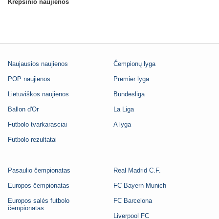
Krepšinio naujienos
Naujausios naujienos
Čempionų lyga
POP naujienos
Premier lyga
Lietuviškos naujienos
Bundesliga
Ballon d'Or
La Liga
Futbolo tvarkarasciai
A lyga
Futbolo rezultatai
Pasaulio čempionatas
Real Madrid C.F.
Europos čempionatas
FC Bayern Munich
Europos salės futbolo
FC Barcelona
čempionatas
Liverpool FC