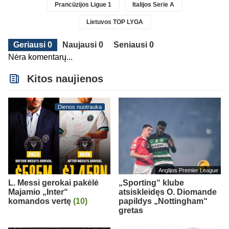
Prancūzijos Ligue 1
Italijos Serie A
Lietuvos TOP LYGA
Geriausi 0
Naujausi 0
Seniausi 0
Nėra komentarų...
Kitos naujienos
Dienos nuotrauka
Anglijos Premier League
L. Messi gerokai pakėlė
„Sporting“ klube
Majamio „Inter“
atsiskleidęs O. Diomande
komandos vertę
(10)
papildys „Nottingham“
gretas