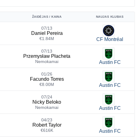
ŽAIDĖJAS / KAINA
NAUJAS KLUBAS
07/13
Daniel Pereira
€1.84M
CF Montréal
07/13
Przemysław Płacheta
Nemokamai
Austin FC
01/26
Facundo Torres
€8.00M
Austin FC
07/24
Nicky Beloko
Nemokamai
Austin FC
04/23
Robert Taylor
€616K
Austin FC