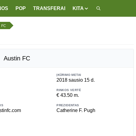
NOS
POP
TRANSFERAI
KITA
n FC
Austin FC
ĮKŪRIMO METAI
2018 sausio 15 d.
RINKOS VERTĖ
€ 43.50 m.
IS
PREZIDENTAS
tinfc.com
Catherine F. Pugh