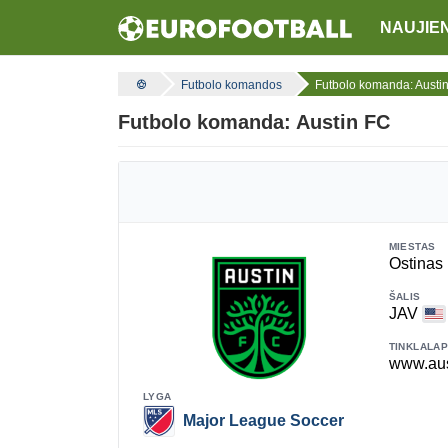
NAUJIE
Futbolo komandos
Futbolo komanda: Austi
Futbolo komanda: Austin FC
MIESTAS
Ostinas
ŠALIS
JAV
TINKLALAP
www.aus
LYGA
Major League Soccer