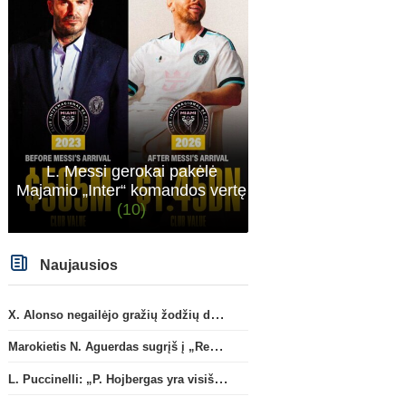
L. Messi gerokai pakėlė
Majamio „Inter“ komandos vertę
(10)
Naujausios
X. Alonso negailėjo gražių žodžių dabartiniam savo klubui „Chelsea“
Marokietis N. Aguerdas sugrįš į „Real Sociedad“ klubą
L. Puccinelli: „P. Hojbergas yra visiškai susitelkęs darbui Marselyje“