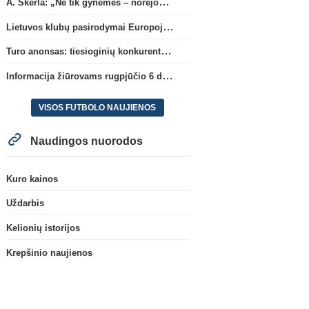
A. Skerla: „Ne tik gynėmės – norėjome atakuoti“
Lietuvos klubų pasirodymai Europoje: patirti pralaimėjimai Kroatijos atstovams
Turo anonsas: tiesioginių konkurentų dvikova Gargžduose
Informacija žiūrovams rugpjūčio 6 d. UEFA rungtynėms
VISOS FUTBOLO NAUJIENOS
Naudingos nuorodos
Kuro kainos
Uždarbis
Kelionių istorijos
Krepšinio naujienos