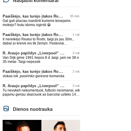
Naujausi komentarai
Paaiškėjo, kas turėjo įtakos Rodri sprendimui pasirinkti Barselonos pusę
35 min.
Gal gali placiau ivardinti kuriems teisejams
mokejo? butu idomu isgirsti 😀
Paaiškėjo, kas turėjo įtakos Rodri sprendimui pasirinkti Barselonos pusę
1 val.
Ir nereikėjo Realui to Rodri, taigi jis jau 30m.,
dabar jo kreivė eis tik žemyn. Pastoviai
traumuojasi paskutiniu metu. Dabar gi vėl
darysis nugaros operaciją, tai kada grįš į aikštę?
R. Araujo papildys „Liverpool“ klubą
2 val.
Po pusės metų? Ne ne ačiū. Viskas gerai, Real
Van Dijk gime 1991 liepos 8 d ,taigi ,jam ne 38 o
turi ir geresnių opcijų, Mauras viską sustatys į
35 metai .Taigi nepezek
vietas. Jeigu jis iš tikro būtų buvęs reikalingas,
Perezas būtų ir pasiėmęs seniai. Beja ir ManCity,
Paaiškėjo, kas turėjo įtakos Rodri sprendimui pasirinkti Barselonos pusę
2 val.
ne šiaip sau paleidžia jį. Sėkmės jam Barcoje,
galės su savo korešais iš rinktinės kartu pažaisti
viskas iok ,pasirinko geresne komanda
karjeros saulėlydyje.
R. Araujo papildys „Liverpool“ klubą
2 val.
Tu nevykeli nekomentuok, futbolo neismanai, eik
pajamu geriau skaiciuok as barcolai uzteks 140
lemu🤣🤣🤣
Dienos nuotrauka