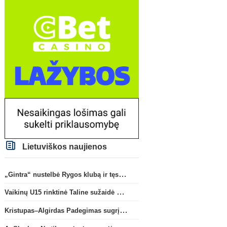
Lietuviškos naujienos
„Gintra“ nustelbė Rygos klubą ir tęs kovas UEFA Europos taurės atrankoje
Vaikinų U15 rinktinė Taline sužaidė pirmąsias kontrolines rungtynes
Kristupas–Algirdas Padegimas sugrįžta į FC „Hegelmann” B sudėtį