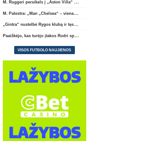
M. Ruggeri persikels į „Aston Villa“ ekipą
M. Palestra: „Man „Chelsea“ – vienas didžiausių klubų futbole“
„Gintra“ nustelbė Rygos klubą ir tęs kovas UEFA Europos taurės atrankoje
Paaiškėjo, kas turėjo įtakos Rodri sprendimui pasirinkti Barselonos pusę
VISOS FUTBOLO NAUJIENOS