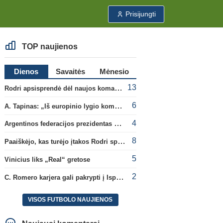
Prisijungti
TOP naujienos
Dienos
Savaitės
Mėnesio
13
Rodri apsisprendė dėl naujos komandos
6
A. Tapinas: „Iš europinio lygio komandos gavom gerų pamokų“
4
Argentinos federacijos prezidentas C. Tapia negailėjo pagyrų G. Infantino
8
Paaiškėjo, kas turėjo įtakos Rodri sprendimui pasirinkti Barselonos pusę
5
Vinicius liks „Real“ gretose
2
C. Romero karjera gali pakrypti į Ispaniją
VISOS FUTBOLO NAUJIENOS