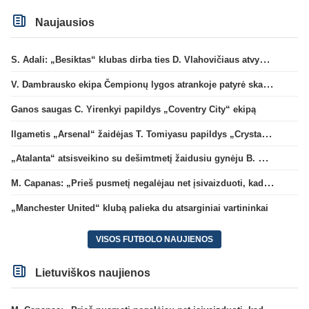
Naujausios
S. Adali: „Besiktas“ klubas dirba ties D. Vlahovičiaus atvykimu“
V. Dambrausko ekipa Čempionų lygos atrankoje patyrė skaudžią nesėkmę
Ganos saugas C. Yirenkyi papildys „Coventry City“ ekipą
Ilgametis „Arsenal“ žaidėjas T. Tomiyasu papildys „Crystal Palace“ ekipą
„Atalanta“ atsisveikino su dešimtmetį žaidusiu gynėju B. Djimsiti
M. Capanas: „Prieš pusmetį negalėjau net įsivaizduoti, kad žaisime prieš „Hajduk“
„Manchester United“ klubą palieka du atsarginiai vartininkai
VISOS FUTBOLO NAUJIENOS
Lietuviškos naujienos