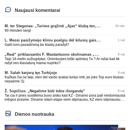
Naujausi komentarai
M. ter Stegenas: „Turime grąžinti „Ajax“ klubą ten, kur jam priklauso“
42 min.
90 minuten lang!
L. Messi pasižymėjo kliniu poelgiu dėl kilusių gaisrų Madride
1 val.
Galit nors pavadinimą be klaidų parašyt?
„Real“ priklausantis F. Mastantuono skolinamas „Fiorentina“ ekipai
8 val.
Taip 18-metis sužlugdytas. Orientuojies biški aplinkoj Tu.? Ar rašai kad tik
rašyt nes klaviaturą mama nupirko?
M. Salah karjerą tęs Turkijoje
8 val.
Kažkas čia ne taip, vien dėl vardo arabai turėjo imti, jei joks Top euro klubas
nepaėmė 🤔
Ž. Sopičius: „Negalime būti tokie išsigandę“
9 val.
Tai cia ir pries susitikima buvo aisku kad KZ - Dinamo pora pati neidomiausia
intrigos prasme. Dinamo sitam etape vieni stipriausiu, KZ vieni silpniausiu.
Taip kad nieko cia netiketo. Tik aisku nereikejo zaist kaip i kelnes prisikus
Dienos nuotrauka