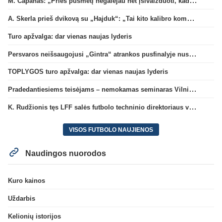
M. Capanas: „Prieš pusmetį negalėjau net įsivaizduoti, kad žaisime prieš „Hajduk“
A. Skerla prieš dvikovą su „Hajduk“: „Tai kito kalibro komanda“
Turo apžvalga: dar vienas naujas lyderis
Persvaros neišsaugojusi „Gintra“ atrankos pusfinalyje nusileido Škotijos čempionėms
TOPLYGOS turo apžvalga: dar vienas naujas lyderis
Pradedantiesiems teisėjams – nemokamas seminaras Vilniuje šį penktadienį
K. Rudžionis tęs LFF salės futbolo techninio direktoriaus veiklą
VISOS FUTBOLO NAUJIENOS
Naudingos nuorodos
Kuro kainos
Uždarbis
Kelionių istorijos