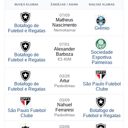
BUVĘS KLUBAS
ŽAIDĖJAS / KAINA
NAUJAS KLUBAS
07/09
Matheus
Nascimento
Botafogo de
Grêmio
Nemokamai
Futebol e Regatas
07/01
Alexander
Sociedade
Barboza
Botafogo de
Esportiva
€3.40M
Futebol e Regatas
Palmeiras
03/28
Artur
Botafogo de
São Paulo Futebol
Paskolintas
Futebol e Regatas
Clube
03/09
Nahuel
Ferraresi
São Paulo Futebol
Botafogo de
Paskolintas
Clube
Futebol e Regatas
03/06