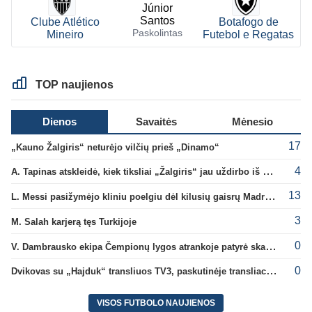
Júnior
Santos
Clube Atlético
Botafogo de
Paskolintas
Mineiro
Futebol e Regatas
TOP naujienos
Dienos
Savaitės
Mėnesio
17
„Kauno Žalgiris“ neturėjo vilčių prieš „Dinamo“
4
A. Tapinas atskleidė, kiek tiksliai „Žalgiris“ jau uždirbo iš UEFA premijų
13
L. Messi pasižymėjo kliniu poelgiu dėl kilusių gaisrų Madride
3
M. Salah karjerą tęs Turkijoje
0
V. Dambrausko ekipa Čempionų lygos atrankoje patyrė skaudžią nesėkmę
0
Dvikovas su „Hajduk“ transliuos TV3, paskutinėje transliacijoje – nauji rekordai
VISOS FUTBOLO NAUJIENOS