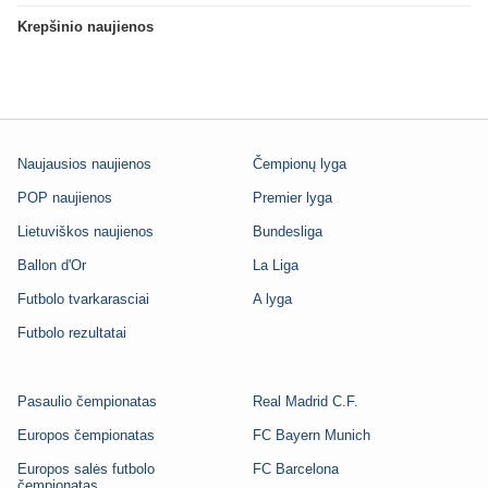
Krepšinio naujienos
Naujausios naujienos
Čempionų lyga
POP naujienos
Premier lyga
Lietuviškos naujienos
Bundesliga
Ballon d'Or
La Liga
Futbolo tvarkarasciai
A lyga
Futbolo rezultatai
Pasaulio čempionatas
Real Madrid C.F.
Europos čempionatas
FC Bayern Munich
Europos salės futbolo
FC Barcelona
čempionatas