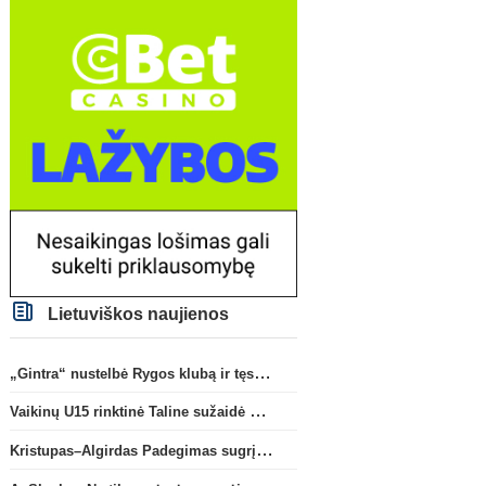
Lietuviškos naujienos
„Gintra“ nustelbė Rygos klubą ir tęs kovas UEFA Europos taurės atrankoje
Vaikinų U15 rinktinė Taline sužaidė pirmąsias kontrolines rungtynes
Kristupas–Algirdas Padegimas sugrįžta į FC „Hegelmann” B sudėtį