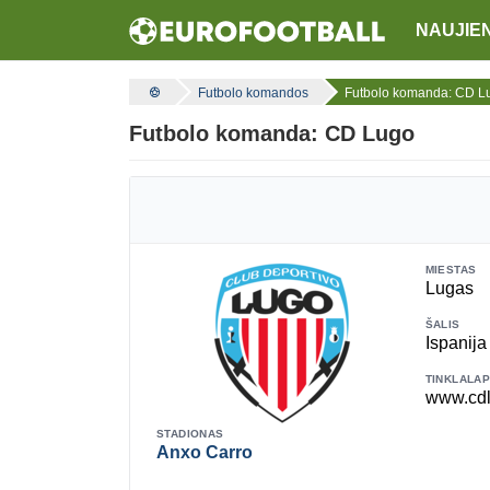
NAUJIE
Futbolo komandos
Futbolo komanda: CD L
Futbolo komanda: CD Lugo
MIESTAS
Lugas
ŠALIS
Ispanij
TINKLALAP
www.cd
STADIONAS
Anxo Carro