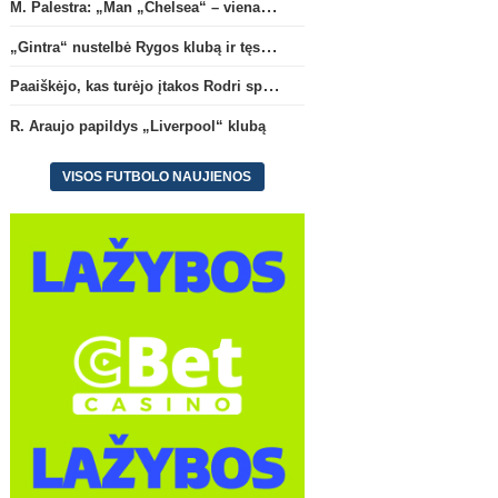
M. Palestra: „Man „Chelsea“ – vienas didžiausių klubų futbole“
„Gintra“ nustelbė Rygos klubą ir tęs kovas UEFA Europos taurės atrankoje
Paaiškėjo, kas turėjo įtakos Rodri sprendimui pasirinkti Barselonos pusę
R. Araujo papildys „Liverpool“ klubą
VISOS FUTBOLO NAUJIENOS