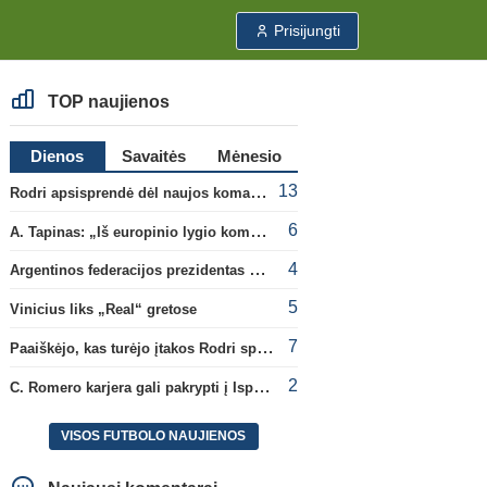
Prisijungti
TOP naujienos
Dienos
Savaitės
Mėnesio
13
Rodri apsisprendė dėl naujos komandos
6
A. Tapinas: „Iš europinio lygio komandos gavom gerų pamokų“
4
Argentinos federacijos prezidentas C. Tapia negailėjo pagyrų G. Infantino
5
Vinicius liks „Real“ gretose
7
Paaiškėjo, kas turėjo įtakos Rodri sprendimui pasirinkti Barselonos pusę
2
C. Romero karjera gali pakrypti į Ispaniją
VISOS FUTBOLO NAUJIENOS