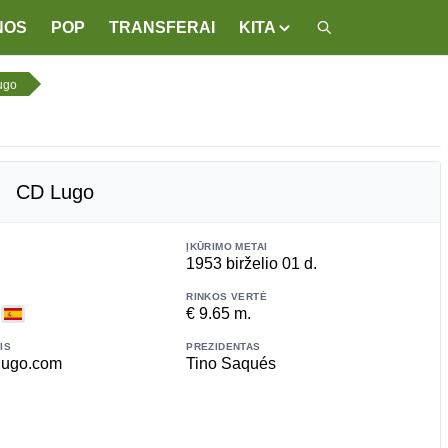
NOS
POP
TRANSFERAI
KITA
ugo
CD Lugo
ĮKŪRIMO METAI
1953 birželio 01 d.
RINKOS VERTĖ
a
€ 9.65 m.
IS
PREZIDENTAS
lugo.com
Tino Saqués