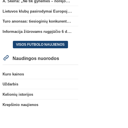
A. Skerla: „Ne tik gynėmės – norėjome atakuoti“
Lietuvos klubų pasirodymai Europoje: patirti pralaimėjimai Kroatijos atstovams
Turo anonsas: tiesioginių konkurentų dvikova Gargžduose
Informacija žiūrovams rugpjūčio 6 d. UEFA rungtynėms
VISOS FUTBOLO NAUJIENOS
Naudingos nuorodos
Kuro kainos
Uždarbis
Kelionių istorijos
Krepšinio naujienos