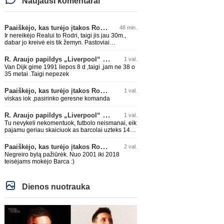
Naujausi komentarai
Paaiškėjo, kas turėjo įtakos Rodri sprendimui pasirinkti Barselonos pusę
48 min.
Ir nereikėjo Realui to Rodri, taigi jis jau 30m.,
dabar jo kreivė eis tik žemyn. Pastoviai
traumuojasi paskutiniu metu. Dabar gi vėl
darysis nugaros operaciją, tai kada grįš į aikštę?
R. Araujo papildys „Liverpool“ klubą
1 val.
Po pusės metų? Ne ne ačiū. Viskas gerai, Real
Van Dijk gime 1991 liepos 8 d ,taigi ,jam ne 38 o
turi ir geresnių opcijų, Mauras viską sustatys į
35 metai .Taigi nepezek
vietas. Jeigu jis iš tikro būtų buvęs reikalingas,
Perezas būtų ir pasiėmęs seniai. Beja ir ManCity,
Paaiškėjo, kas turėjo įtakos Rodri sprendimui pasirinkti Barselonos pusę
1 val.
ne šiaip sau paleidžia jį. Sėkmės jam Barcoje,
galės su savo korešais iš rinktinės kartu pažaisti
viskas iok ,pasirinko geresne komanda
karjeros saulėlydyje.
R. Araujo papildys „Liverpool“ klubą
1 val.
Tu nevykeli nekomentuok, futbolo neismanai, eik
pajamu geriau skaiciuok as barcolai uzteks 140
lemu🤣🤣🤣
Paaiškėjo, kas turėjo įtakos Rodri sprendimui pasirinkti Barselonos pusę
2 val.
Negreiro bylą pažiūrėk. Nuo 2001 iki 2018
teisėjams mokėjo Barca :)
Dienos nuotrauka