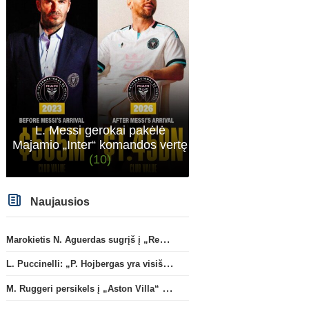
L. Messi gerokai pakėlė
Majamio „Inter“ komandos vertę
(10)
Naujausios
Marokietis N. Aguerdas sugrįš į „Real Sociedad“ klubą
L. Puccinelli: „P. Hojbergas yra visiškai susitelkęs darbui Marselyje“
M. Ruggeri persikels į „Aston Villa“ ekipą