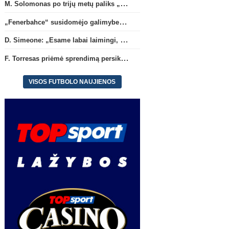
M. Solomonas po trijų metų paliks „Tottenham“ ir papildys „West Ham“ klubą
„Fenerbahce“ susidomėjo galimybe įsigyti R. Lukaku
D. Simeone: „Esame labai laimingi, kad turime J. Alvarezą“
F. Torresas priėmė sprendimą persikelti į PSG ekipą
VISOS FUTBOLO NAUJIENOS