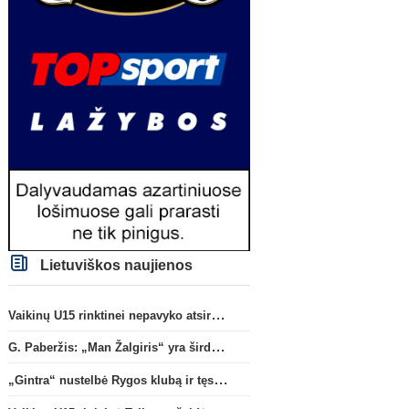
Lietuviškos naujienos
Vaikinų U15 rinktinei nepavyko atsirevanšuoti estams
G. Paberžis: „Man Žalgiris“ yra širdyje“
„Gintra“ nustelbė Rygos klubą ir tęs kovas UEFA Europos taurės atrankoje