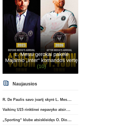
L. Messi gerokai pakėlė
Majamio „Inter“ komandos vertę
(10)
Naujausios
R. De Paulis savo įvartį skyrė L. Messi mirusiam tėčiui Jorge
Vaikinų U15 rinktinei nepavyko atsirevanšuoti estams
„Sporting“ klube atsiskleidęs O. Diomande papildys „Nottingham“ gretas