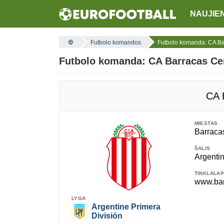
NAUJIE
Futbolo komandos
Futbolo komanda: CA Ba
Futbolo komanda: CA Barracas Ce
CA 
MIESTAS
Barraca
ŠALIS
Argenti
TINKLALAP
www.bar
LYGA
Argentine Primera
División