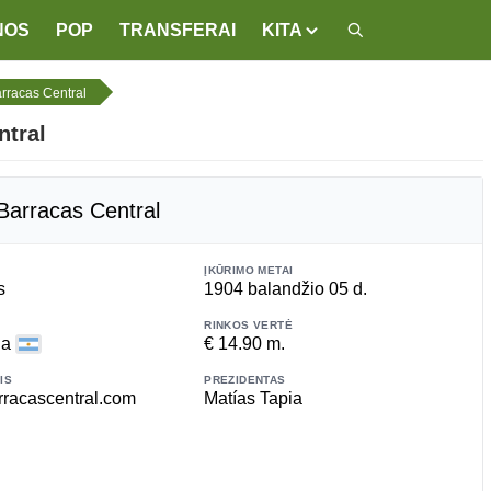
NOS
POP
TRANSFERAI
KITA
rracas Central
ntral
Barracas Central
ĮKŪRIMO METAI
s
1904 balandžio 05 d.
RINKOS VERTĖ
na
€ 14.90 m.
IS
PREZIDENTAS
racascentral.com
Matías Tapia