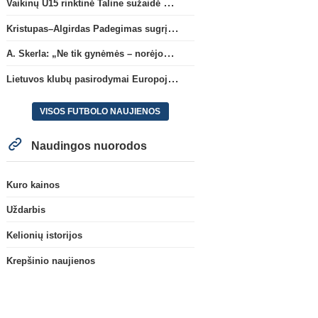
Vaikinų U15 rinktinė Taline sužaidė pirmąsias kontrolines rungtynes
Kristupas–Algirdas Padegimas sugrįžta į FC „Hegelmann” B sudėtį
A. Skerla: „Ne tik gynėmės – norėjome atakuoti“
Lietuvos klubų pasirodymai Europoje: patirti pralaimėjimai Kroatijos atstovams
VISOS FUTBOLO NAUJIENOS
Naudingos nuorodos
Kuro kainos
Uždarbis
Kelionių istorijos
Krepšinio naujienos