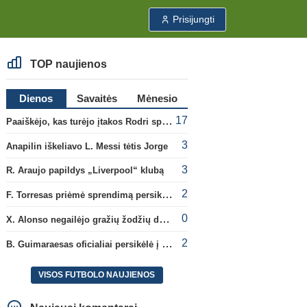
Prisijungti
TOP naujienos
Dienos
Savaitės
Mėnesio
17
Paaiškėjo, kas turėjo įtakos Rodri sprendimui pasirinkti Barselonos pusę
3
Anapilin iškeliavo L. Messi tėtis Jorge
3
R. Araujo papildys „Liverpool“ klubą
2
F. Torresas priėmė sprendimą persikelti į PSG ekipą
0
X. Alonso negailėjo gražių žodžių dabartiniam savo klubui „Chelsea“
2
B. Guimaraesas oficialiai persikėlė į „Arsenal“ klubą
VISOS FUTBOLO NAUJIENOS