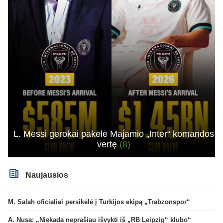
L. Messi gerokai pakėlė Majamio „Inter“ komandos
vertę
(8)
Naujausios
M. Salah oficialiai persikėlė į Turkijos ekipą „Trabzonspor“
A. Nusa: „Niekada neprašiau išvykti iš „RB Leipzig“ klubo“