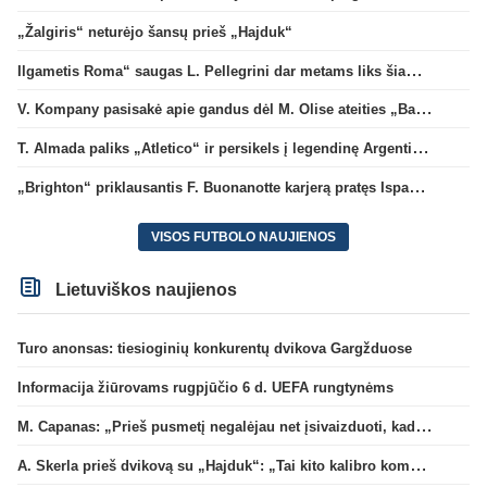
„Žalgiris“ neturėjo šansų prieš „Hajduk“
Ilgametis Roma“ saugas L. Pellegrini dar metams liks šiame klube
V. Kompany pasisakė apie gandus dėl M. Olise ateities „Bayern“ gretose
T. Almada paliks „Atletico“ ir persikels į legendinę Argentinos ekipą
„Brighton“ priklausantis F. Buonanotte karjerą pratęs Ispanijoje
VISOS FUTBOLO NAUJIENOS
Lietuviškos naujienos
Turo anonsas: tiesioginių konkurentų dvikova Gargžduose
Informacija žiūrovams rugpjūčio 6 d. UEFA rungtynėms
M. Capanas: „Prieš pusmetį negalėjau net įsivaizduoti, kad žaisime prieš „Hajduk“
A. Skerla prieš dvikovą su „Hajduk“: „Tai kito kalibro komanda“