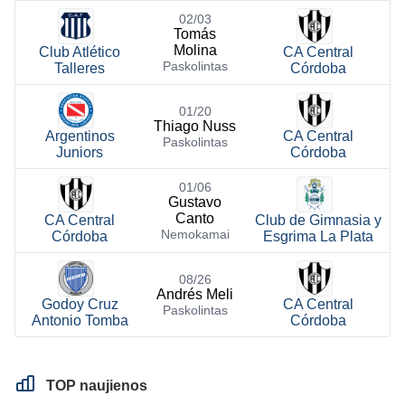
02/03
Tomás
Molina
Club Atlético
CA Central
Paskolintas
Talleres
Córdoba
01/20
Thiago Nuss
Argentinos
CA Central
Paskolintas
Juniors
Córdoba
01/06
Gustavo
Canto
CA Central
Club de Gimnasia y
Nemokamai
Córdoba
Esgrima La Plata
08/26
Andrés Meli
Godoy Cruz
CA Central
Paskolintas
Antonio Tomba
Córdoba
TOP naujienos