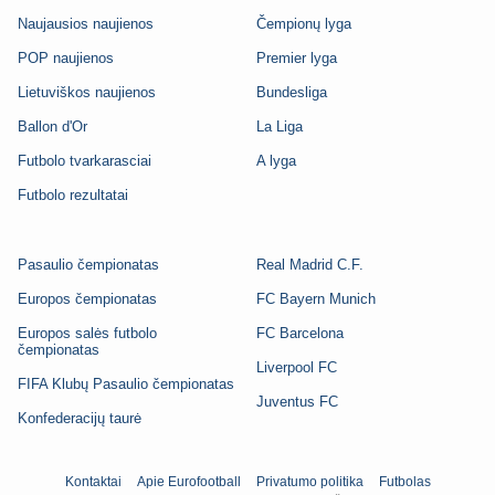
Naujausios naujienos
Čempionų lyga
POP naujienos
Premier lyga
Lietuviškos naujienos
Bundesliga
Ballon d'Or
La Liga
Futbolo tvarkarasciai
A lyga
Futbolo rezultatai
Pasaulio čempionatas
Real Madrid C.F.
Europos čempionatas
FC Bayern Munich
Europos salės futbolo
FC Barcelona
čempionatas
Liverpool FC
FIFA Klubų Pasaulio čempionatas
Juventus FC
Konfederacijų taurė
Kontaktai
Apie Eurofootball
Privatumo politika
Futbolas