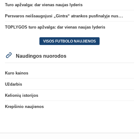
Turo apžvalga: dar vienas naujas lyderis
Persvaros neišsaugojusi „Gintra“ atrankos pusfinalyje nusileido Škotijos čempionėms
TOPLYGOS turo apžvalga: dar vienas naujas lyderis
VISOS FUTBOLO NAUJIENOS
Naudingos nuorodos
Kuro kainos
Uždarbis
Kelionių istorijos
Krepšinio naujienos