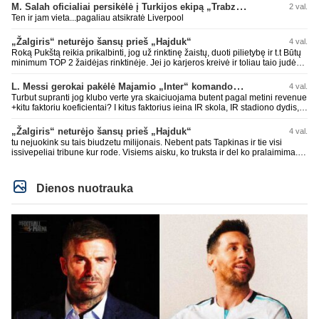
laurynas ikalbins
M. Salah oficialiai persikėlė į Turkijos ekipą „Trabzonspor“
2 val.
Ten ir jam vieta...pagaliau atsikratė Liverpool
„Žalgiris“ neturėjo šansų prieš „Hajduk“
4 val.
Roką Pukštą reikia prikalbinti, jog už rinktinę žaistų, duoti pilietybę ir t.t Būtų
minimum TOP 2 žaidėjas rinktinėje. Jei jo karjeros kreivė ir toliau taio judės,
bus per vėlu po to, nes JAV ji pasikvies žaisti.
L. Messi gerokai pakėlė Majamio „Inter“ komandos vertę
4 val.
Turbut supranti jog klubo verte yra skaiciuojama butent pagal metini revenue
+kitu faktoriu koeficientai? I kitus faktorius ieina IR skola, IR stadiono dydis,
IR lygos populiarumas, IR dar eile kitu dalyku. O tavo pamineta Barca kuo
puikiausiai sugeneravo rekordini 1.1B revenue, kas stipriai prisidejo prie
„Žalgiris“ neturėjo šansų prieš „Hajduk“
4 val.
milzinisko klubo vertes suoli siemet. Be to, tie 200 pamineti cia yra visiskai
tu nejuokink su tais biudzetu milijonais. Nebent pats Tapkinas ir tie visi
on-point, jeigu jau musu mylimas D. prasneko apie klubo vertes kelima, arba
issivepeliai tribune kur rode. Visiems aisku, ko truksta ir del ko pralaimima.
CR atveju - numusima.
tas pats ir su kavianskais. Bet nenorim pripazint, kad net jei neturim
ziniasklaidos, kuri isanalizuoti po pirsteli, ko kam truksta, tai nei kalnietis nei
kasperunas nesusigaudys. Aciu, mercys, lauksim wilno grietineles
Dienos nuotrauka
besivaipanciu itamet Konfu lygoje 20 tukst. stadione...jei makleriui tapinui
neatsibos sitas projektas