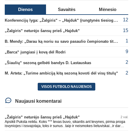
Dienos
Savaitės
Mėnesio
12
Konferencijų lyga: „Žalgiris“ – „Hajduk“ (rungtynės tiesiogiai)
15
„Žalgiris“ neturėjo šansų prieš „Hajduk“
1
B. Mendy: „Darau ką noriu su savo pasaulio čempionato titulu“
9
„Barca“ jungiasi į kovą dėl Rodri
2
„Šiaulių“ sezoną gelbėti bandys D. Lastauskas
2
M. Arteta: „Turime ambiciją kitą sezoną kovoti dėl visų titulų“
VISOS FUTBOLO NAUJIENOS
Naujausi komentarai
„Žalgiris“ neturėjo šansų prieš „Hajduk“
2 val.
Apsikti Puksta reiktu. Koks *** tevas buvo, sikantis ant tevynes, pirma proga
isvyniojes i issvajotaja, toks ir sunus. .taip ir neismokes lietuviskai...ir dar
pasimaives pries ziurovus po golo...aciu, ne...nebent vertybiu neturintis