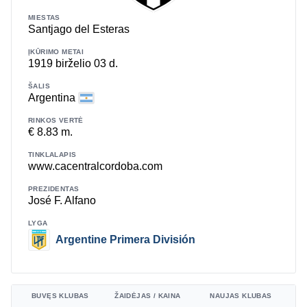
MIESTAS
Santjago del Esteras
ĮKŪRIMO METAI
1919 birželio 03 d.
ŠALIS
Argentina
RINKOS VERTĖ
€ 8.83 m.
TINKLALAPIS
www.cacentralcordoba.com
PREZIDENTAS
José F. Alfano
LYGA
Argentine Primera División
BUVĘS KLUBAS
ŽAIDĖJAS / KAINA
NAUJAS KLUBAS