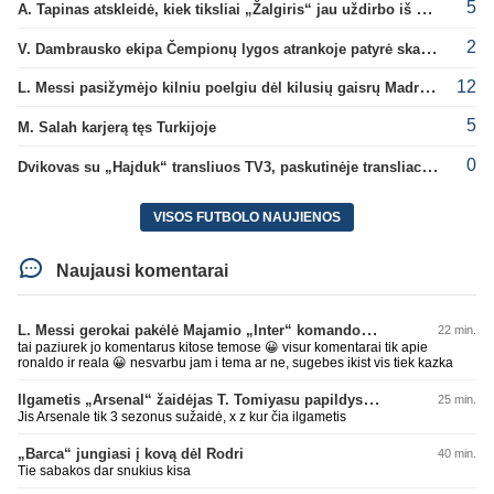
5
A. Tapinas atskleidė, kiek tiksliai „Žalgiris“ jau uždirbo iš UEFA premijų
2
V. Dambrausko ekipa Čempionų lygos atrankoje patyrė skaudžią nesėkmę
12
L. Messi pasižymėjo kilniu poelgiu dėl kilusių gaisrų Madride
5
M. Salah karjerą tęs Turkijoje
0
Dvikovas su „Hajduk“ transliuos TV3, paskutinėje transliacijoje – nauji rekordai
VISOS FUTBOLO NAUJIENOS
Naujausi komentarai
L. Messi gerokai pakėlė Majamio „Inter“ komandos vertę
22 min.
tai paziurek jo komentarus kitose temose 😀 visur komentarai tik apie
ronaldo ir reala 😀 nesvarbu jam i tema ar ne, sugebes ikist vis tiek kazka
Ilgametis „Arsenal“ žaidėjas T. Tomiyasu papildys „Crystal Palace“ ekipą
25 min.
Jis Arsenale tik 3 sezonus sužaidė, x z kur čia ilgametis
„Barca“ jungiasi į kovą dėl Rodri
40 min.
Tie sabakos dar snukius kisa