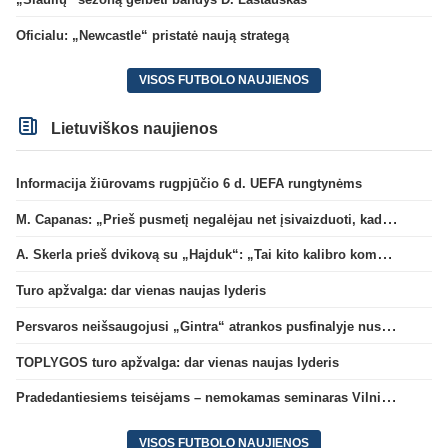
Oficialu: „Newcastle“ pristatė naują strategą
VISOS FUTBOLO NAUJIENOS
Lietuviškos naujienos
Informacija žiūrovams rugpjūčio 6 d. UEFA rungtynėms
M. Capanas: „Prieš pusmetį negalėjau net įsivaizduoti, kad žaisime prieš „Hajduk“
A. Skerla prieš dvikovą su „Hajduk“: „Tai kito kalibro komanda“
Turo apžvalga: dar vienas naujas lyderis
Persvaros neišsaugojusi „Gintra“ atrankos pusfinalyje nusileido Škotijos čempionėms
TOPLYGOS turo apžvalga: dar vienas naujas lyderis
Pradedantiesiems teisėjams – nemokamas seminaras Vilniuje šį penktadienį
VISOS FUTBOLO NAUJIENOS