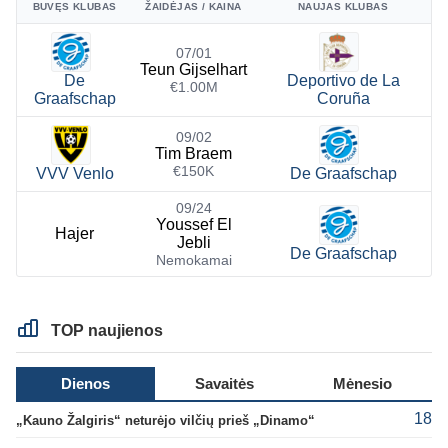
BUVĘS KLUBAS
ŽAIDĖJAS / KAINA
NAUJAS KLUBAS
07/01
Teun Gijselhart
De
Deportivo de La
€1.00M
Graafschap
Coruña
09/02
Tim Braem
€150K
VVV Venlo
De Graafschap
09/24
Youssef El
Hajer
Jebli
De Graafschap
Nemokamai
TOP naujienos
Dienos
Savaitės
Mėnesio
18
„Kauno Žalgiris“ neturėjo vilčių prieš „Dinamo“