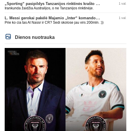
„Sporting“ pasipildys Tanzanijos rinktinės krašto saugu
1 val.
Irankunda žaidžia Australijos, o ne Tanzanijos rinktinėje.
L. Messi gerokai pakėlė Majamio „Inter“ komandos vertę
1 val.
Prie ko cia tas Al Nassr ir CR? Sedi skolose jau virs 200mln. :))
Dienos nuotrauka