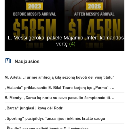
L. Messi gerokai pakėlė Majamio „Inter“ komandos
vertę
(4)
Naujausios
M. Arteta: „Turime ambiciją kitą sezoną kovoti dėl visų titulų“
„Atalanta“ priklausantis E. Bilal Toure karjerą tęs „Parma“ gretose
B. Mendy: „Darau ką noriu su savo pasaulio čempionato titulu“
„Barca“ jungiasi į kovą dėl Rodri
„Sporting“ pasipildys Tanzanijos rinktinės krašto saugu
„Šiaulių“ sezoną gelbėti bandys D. Lastauskas