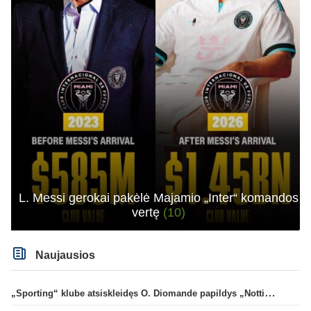
L. Messi gerokai pakėlė Majamio „Inter“ komandos
vertę
(10)
Naujausios
„Sporting“ klube atsiskleidęs O. Diomande papildys „Nottingham“ gretas