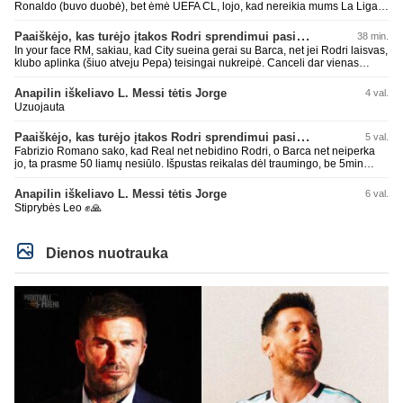
Ronaldo (buvo duobė), bet ėmė UEFA CL, lojo, kad nereikia mums La Liga,
kaip n metų nepasisekė laimėti dar tada Benzema lyg užmetė, kad nori
laimėti La Liga. Dabar vėl gavo nuo Barcos ir Rodri ateina ne pas juos, vėl
Paaiškėjo, kas turėjo įtakos Rodri sprendimui pasirinkti Barselonos pusę
38 min.
nereikia mums jo, senas ir t.t. Gal davai vyriškai priimkit tuos pralaimėjimus
In your face RM, sakiau, kad City sueina gerai su Barca, net jei Rodri laisvas,
be kvailų nereikia, nenorim ir t.t.
klubo aplinka (šiuo atveju Pepa) teisingai nukreipė. Canceli dar vienas
buves Rodri bendraklubis, bus įdomus sezonas. Abu apsipirko neblogai.
Super
Anapilin iškeliavo L. Messi tėtis Jorge
4 val.
Uzuojauta
Paaiškėjo, kas turėjo įtakos Rodri sprendimui pasirinkti Barselonos pusę
5 val.
Fabrizio Romano sako, kad Real net nebidino Rodri, o Barca net neiperka
jo, ta prasme 50 liamų nesiūlo. Išpustas reikalas dėl traumingo, be 5min
dieduko.
Anapilin iškeliavo L. Messi tėtis Jorge
6 val.
Stiprybės Leo ✊🙏
Dienos nuotrauka