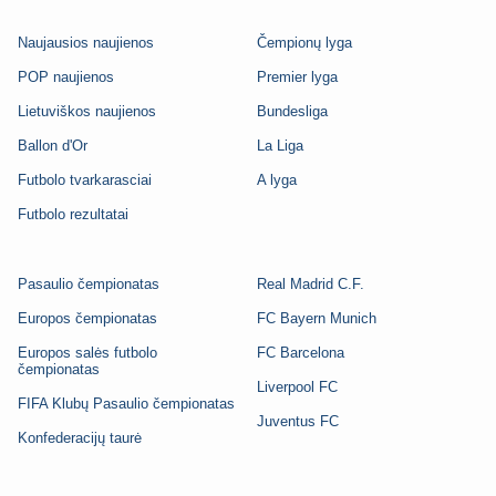
Naujausios naujienos
Čempionų lyga
POP naujienos
Premier lyga
Lietuviškos naujienos
Bundesliga
Ballon d'Or
La Liga
Futbolo tvarkarasciai
A lyga
Futbolo rezultatai
Pasaulio čempionatas
Real Madrid C.F.
Europos čempionatas
FC Bayern Munich
Europos salės futbolo
FC Barcelona
čempionatas
Liverpool FC
FIFA Klubų Pasaulio čempionatas
Juventus FC
Konfederacijų taurė