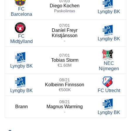
07/03
Diego Kochen
FC
Paskolintas
Lyngby BK
Barcelona
07/01
Daníel Freyr
Kristjánsson
FC
Lyngby BK
-
Midtjylland
07/01
Tobias Storm
NEC
€1.60M
Lyngby BK
Nijmegen
08/21
Kolbeinn Finnsson
€500K
Lyngby BK
FC Utrecht
08/21
Brann
Magnus Warming
-
Lyngby BK