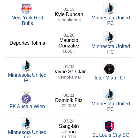
02/13
Kyle Duncan
New York Red
Minnesota United
Nemokamai
Bulls
FC
01/26
Mauricio
Deportes Tolima
González
Minnesota United
€850K
FC
01/04
Dayne St. Clair
Minnesota United
Nemokamai
Inter Miami CF
FC
08/21
Dominik Fitz
Minnesota United
€2.00M
FK Austria Wien
FC
07/24
Sang-bin
Jeong
Minnesota United
St. Louis City SC
€1.37M
FC