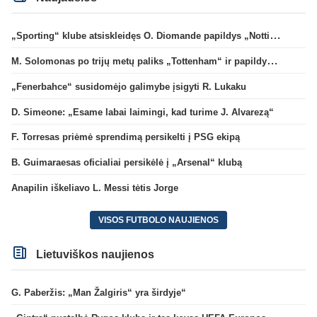
„Sporting“ klube atsiskleidęs O. Diomande papildys „Nottingham“ gretas
M. Solomonas po trijų metų paliks „Tottenham“ ir papildys „West Ham“ klubą
„Fenerbahce“ susidomėjo galimybe įsigyti R. Lukaku
D. Simeone: „Esame labai laimingi, kad turime J. Alvarezą“
F. Torresas priėmė sprendimą persikelti į PSG ekipą
B. Guimaraesas oficialiai persikėlė į „Arsenal“ klubą
Anapilin iškeliavo L. Messi tėtis Jorge
VISOS FUTBOLO NAUJIENOS
Lietuviškos naujienos
G. Paberžis: „Man Žalgiris“ yra širdyje“