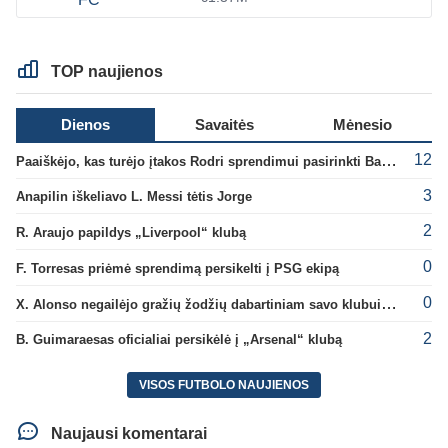
TOP naujienos
Dienos
Savaitės
Mėnesio
12
Paaiškėjo, kas turėjo įtakos Rodri sprendimui pasirinkti Barselonos pusę
3
Anapilin iškeliavo L. Messi tėtis Jorge
2
R. Araujo papildys „Liverpool“ klubą
0
F. Torresas priėmė sprendimą persikelti į PSG ekipą
0
X. Alonso negailėjo gražių žodžių dabartiniam savo klubui „Chelsea“
2
B. Guimaraesas oficialiai persikėlė į „Arsenal“ klubą
VISOS FUTBOLO NAUJIENOS
Naujausi komentarai