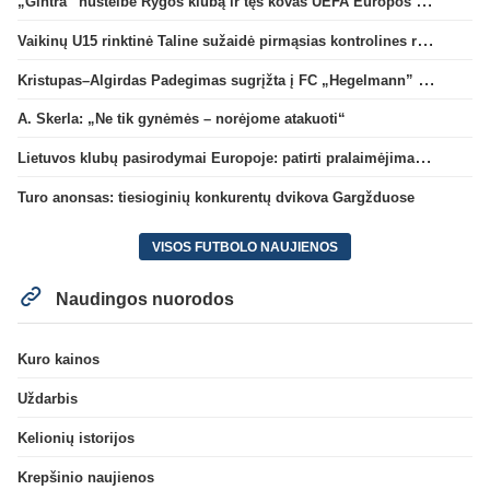
„Gintra“ nustelbė Rygos klubą ir tęs kovas UEFA Europos taurės atrankoje
Vaikinų U15 rinktinė Taline sužaidė pirmąsias kontrolines rungtynes
Kristupas–Algirdas Padegimas sugrįžta į FC „Hegelmann” B sudėtį
A. Skerla: „Ne tik gynėmės – norėjome atakuoti“
Lietuvos klubų pasirodymai Europoje: patirti pralaimėjimai Kroatijos atstovams
Turo anonsas: tiesioginių konkurentų dvikova Gargžduose
VISOS FUTBOLO NAUJIENOS
Naudingos nuorodos
Kuro kainos
Uždarbis
Kelionių istorijos
Krepšinio naujienos