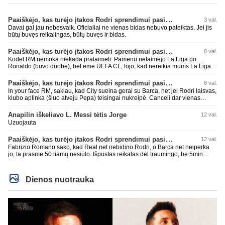
Paaiškėjo, kas turėjo įtakos Rodri sprendimui pasirinkti Barselonos pusę
3 val.
Davai gal jau nebesvaik. Oficialiai ne vienas bidas nebuvo pateiktas. Jei jis
būtų buvęs reikalingas, būtų buvęs ir bidas.
Paaiškėjo, kas turėjo įtakos Rodri sprendimui pasirinkti Barselonos pusę
8 val.
Kodėl RM nemoka niekada pralaimėti. Pamenu nelaimėjo La Liga po
Ronaldo (buvo duobė), bet ėmė UEFA CL, lojo, kad nereikia mums La Liga,
kaip n metų nepasisekė laimėti dar tada Benzema lyg užmetė, kad nori
laimėti La Liga. Dabar vėl gavo nuo Barcos ir Rodri ateina ne pas juos, vėl
Paaiškėjo, kas turėjo įtakos Rodri sprendimui pasirinkti Barselonos pusę
8 val.
nereikia mums jo, senas ir t.t. Gal davai vyriškai priimkit tuos pralaimėjimus
In your face RM, sakiau, kad City sueina gerai su Barca, net jei Rodri laisvas,
be kvailų nereikia, nenorim ir t.t.
klubo aplinka (šiuo atveju Pepa) teisingai nukreipė. Canceli dar vienas
buves Rodri bendraklubis, bus įdomus sezonas. Abu apsipirko neblogai.
Super
Anapilin iškeliavo L. Messi tėtis Jorge
12 val.
Uzuojauta
Paaiškėjo, kas turėjo įtakos Rodri sprendimui pasirinkti Barselonos pusę
12 val.
Fabrizio Romano sako, kad Real net nebidino Rodri, o Barca net neiperka
jo, ta prasme 50 liamų nesiūlo. Išpustas reikalas dėl traumingo, be 5min
dieduko.
Dienos nuotrauka