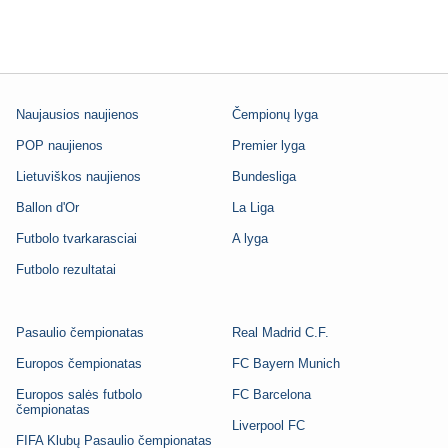
Naujausios naujienos
Čempionų lyga
POP naujienos
Premier lyga
Lietuviškos naujienos
Bundesliga
Ballon d'Or
La Liga
Futbolo tvarkarasciai
A lyga
Futbolo rezultatai
Pasaulio čempionatas
Real Madrid C.F.
Europos čempionatas
FC Bayern Munich
Europos salės futbolo
FC Barcelona
čempionatas
Liverpool FC
FIFA Klubų Pasaulio čempionatas