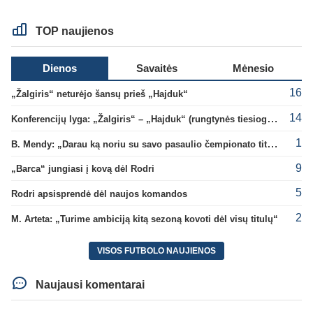
TOP naujienos
Dienos
Savaitės
Mėnesio
16
„Žalgiris“ neturėjo šansų prieš „Hajduk“
14
Konferencijų lyga: „Žalgiris“ – „Hajduk“ (rungtynės tiesiogiai)
1
B. Mendy: „Darau ką noriu su savo pasaulio čempionato titulu“
9
„Barca“ jungiasi į kovą dėl Rodri
5
Rodri apsisprendė dėl naujos komandos
2
M. Arteta: „Turime ambiciją kitą sezoną kovoti dėl visų titulų“
VISOS FUTBOLO NAUJIENOS
Naujausi komentarai