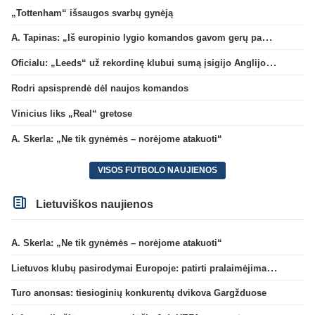
„Tottenham“ išsaugos svarbų gynėją
A. Tapinas: „Iš europinio lygio komandos gavom gerų pamokų“
Oficialu: „Leeds“ už rekordinę klubui sumą įsigijo Anglijos rinktinės vartininką
Rodri apsisprendė dėl naujos komandos
Vinicius liks „Real“ gretose
A. Skerla: „Ne tik gynėmės – norėjome atakuoti“
VISOS FUTBOLO NAUJIENOS
Lietuviškos naujienos
A. Skerla: „Ne tik gynėmės – norėjome atakuoti“
Lietuvos klubų pasirodymai Europoje: patirti pralaimėjimai Kroatijos atstovams
Turo anonsas: tiesioginių konkurentų dvikova Gargžduose