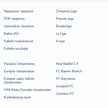
Naujausios naujienos
Čempionų lyga
POP naujienos
Premier lyga
Lietuviškos naujienos
Bundesliga
Ballon d'Or
La Liga
Futbolo tvarkarasciai
A lyga
Futbolo rezultatai
Pasaulio čempionatas
Real Madrid C.F.
Europos čempionatas
FC Bayern Munich
Europos salės futbolo
FC Barcelona
čempionatas
Liverpool FC
FIFA Klubų Pasaulio čempionatas
Juventus FC
Konfederacijų taurė