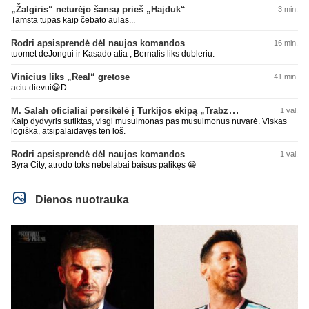
„Žalgiris“ neturėjo šansų prieš „Hajduk“
3 min.
Tamsta tūpas kaip čebato aulas...
Rodri apsisprendė dėl naujos komandos
16 min.
tuomet deJongui ir Kasado atia , Bernalis liks dubleriu.
Vinicius liks „Real“ gretose
41 min.
aciu dievui😀D
M. Salah oficialiai persikėlė į Turkijos ekipą „Trabzonspor“
1 val.
Kaip dydvyris sutiktas, visgi musulmonas pas musulmonus nuvarė. Viskas
logiška, atsipalaidavęs ten loš.
Rodri apsisprendė dėl naujos komandos
1 val.
Byra City, atrodo toks nebelabai baisus palikęs 😀
Dienos nuotrauka