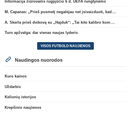
Informacija žiūrovams rugpjūčio 6 d. UEFA rungtynėms
M. Capanas: „Prieš pusmetį negalėjau net įsivaizduoti, kad žaisime prieš „Hajduk“
A. Skerla prieš dvikovą su „Hajduk“: „Tai kito kalibro komanda“
Turo apžvalga: dar vienas naujas lyderis
VISOS FUTBOLO NAUJIENOS
Naudingos nuorodos
Kuro kainos
Uždarbis
Kelionių istorijos
Krepšinio naujienos