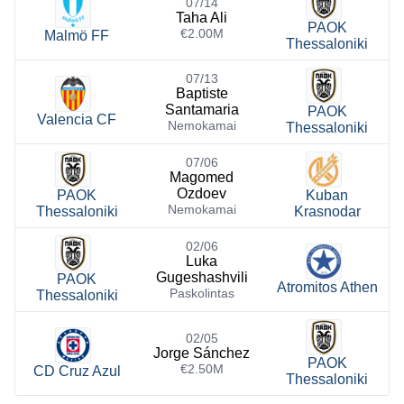
07/14
Taha Ali
PAOK
€2.00M
Malmö FF
Thessaloniki
07/13
Baptiste
Santamaria
PAOK
Valencia CF
Nemokamai
Thessaloniki
07/06
Magomed
Ozdoev
PAOK
Kuban
Nemokamai
Thessaloniki
Krasnodar
02/06
Luka
Gugeshashvili
PAOK
Atromitos Athen
Paskolintas
Thessaloniki
02/05
Jorge Sánchez
PAOK
€2.50M
CD Cruz Azul
Thessaloniki