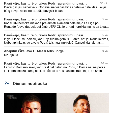
Paaiškėjo, kas turėjo įtakos Rodri sprendimui pasirinkti Barselonos pusę
36 min.
Davai gal jau nebesvaik. Oficialiai ne vienas bidas nebuvo pateiktas. Jei jis
būtų buvęs reikalingas, būtų buvęs ir bidas.
Paaiškėjo, kas turėjo įtakos Rodri sprendimui pasirinkti Barselonos pusę
5 val.
Kodėl RM nemoka niekada pralaimėti. Pamenu nelaimėjo La Liga po
Ronaldo (buvo duobė), bet ėmė UEFA CL, lojo, kad nereikia mums La Liga,
kaip n metų nepasisekė laimėti dar tada Benzema lyg užmetė, kad nori
laimėti La Liga. Dabar vėl gavo nuo Barcos ir Rodri ateina ne pas juos, vėl
Paaiškėjo, kas turėjo įtakos Rodri sprendimui pasirinkti Barselonos pusę
5 val.
nereikia mums jo, senas ir t.t. Gal davai vyriškai priimkit tuos pralaimėjimus
In your face RM, sakiau, kad City sueina gerai su Barca, net jei Rodri laisvas,
be kvailų nereikia, nenorim ir t.t.
klubo aplinka (šiuo atveju Pepa) teisingai nukreipė. Canceli dar vienas
buves Rodri bendraklubis, bus įdomus sezonas. Abu apsipirko neblogai.
Super
Anapilin iškeliavo L. Messi tėtis Jorge
9 val.
Uzuojauta
Paaiškėjo, kas turėjo įtakos Rodri sprendimui pasirinkti Barselonos pusę
10 val.
Fabrizio Romano sako, kad Real net nebidino Rodri, o Barca net neiperka
jo, ta prasme 50 liamų nesiūlo. Išpustas reikalas dėl traumingo, be 5min
dieduko.
Dienos nuotrauka