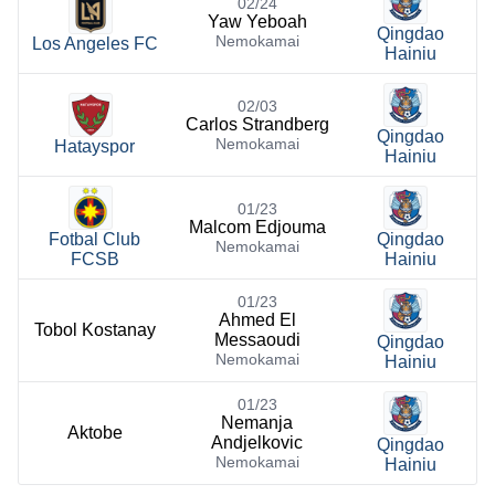
02/24
Yaw Yeboah
Qingdao
Nemokamai
Los Angeles FC
Hainiu
02/03
Carlos Strandberg
Qingdao
Nemokamai
Hatayspor
Hainiu
01/23
Malcom Edjouma
Fotbal Club
Qingdao
Nemokamai
FCSB
Hainiu
01/23
Ahmed El
Tobol Kostanay
Messaoudi
Qingdao
Nemokamai
Hainiu
01/23
Nemanja
Aktobe
Andjelkovic
Qingdao
Nemokamai
Hainiu