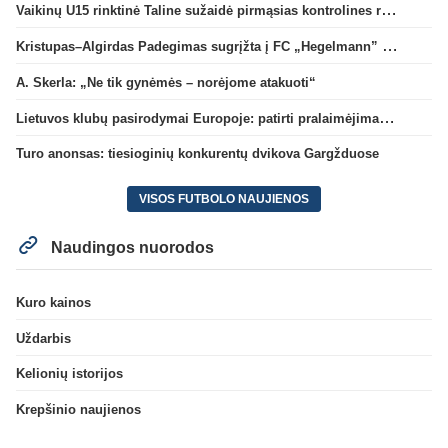
Vaikinų U15 rinktinė Taline sužaidė pirmąsias kontrolines rungtynes
Kristupas–Algirdas Padegimas sugrįžta į FC „Hegelmann” B sudėtį
A. Skerla: „Ne tik gynėmės – norėjome atakuoti“
Lietuvos klubų pasirodymai Europoje: patirti pralaimėjimai Kroatijos atstovams
Turo anonsas: tiesioginių konkurentų dvikova Gargžduose
VISOS FUTBOLO NAUJIENOS
Naudingos nuorodos
Kuro kainos
Uždarbis
Kelionių istorijos
Krepšinio naujienos