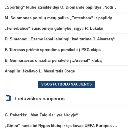
„Sporting“ klube atsiskleidęs O. Diomande papildys „Nottingham“ gretas
M. Solomonas po trijų metų paliks „Tottenham“ ir papildys „West Ham“ klubą
„Fenerbahce“ susidomėjo galimybe įsigyti R. Lukaku
D. Simeone: „Esame labai laimingi, kad turime J. Alvarezą“
F. Torresas priėmė sprendimą persikelti į PSG ekipą
B. Guimaraesas oficialiai persikėlė į „Arsenal“ klubą
Anapilin iškeliavo L. Messi tėtis Jorge
VISOS FUTBOLO NAUJIENOS
Lietuviškos naujienos
G. Paberžis: „Man Žalgiris“ yra širdyje“
„Gintra“ nustelbė Rygos klubą ir tęs kovas UEFA Europos taurės atrankoje