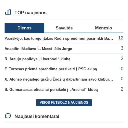
TOP naujienos
Dienos
Savaitės
Mėnesio
12
Paaiškėjo, kas turėjo įtakos Rodri sprendimui pasirinkti Barselonos pusę
3
Anapilin iškeliavo L. Messi tėtis Jorge
2
R. Araujo papildys „Liverpool“ klubą
0
F. Torresas priėmė sprendimą persikelti į PSG ekipą
0
X. Alonso negailėjo gražių žodžių dabartiniam savo klubui „Chelsea“
2
B. Guimaraesas oficialiai persikėlė į „Arsenal“ klubą
VISOS FUTBOLO NAUJIENOS
Naujausi komentarai