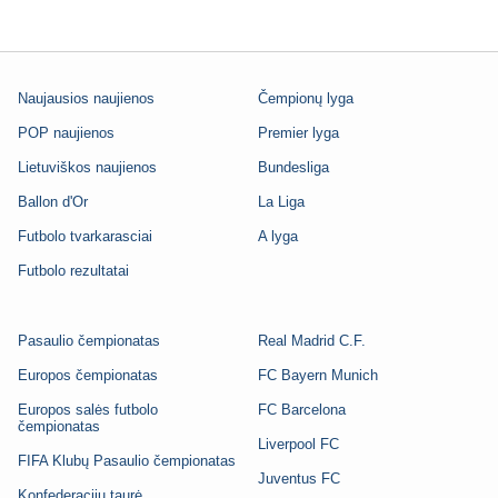
Naujausios naujienos
Čempionų lyga
POP naujienos
Premier lyga
Lietuviškos naujienos
Bundesliga
Ballon d'Or
La Liga
Futbolo tvarkarasciai
A lyga
Futbolo rezultatai
Pasaulio čempionatas
Real Madrid C.F.
Europos čempionatas
FC Bayern Munich
Europos salės futbolo
FC Barcelona
čempionatas
Liverpool FC
FIFA Klubų Pasaulio čempionatas
Juventus FC
Konfederacijų taurė