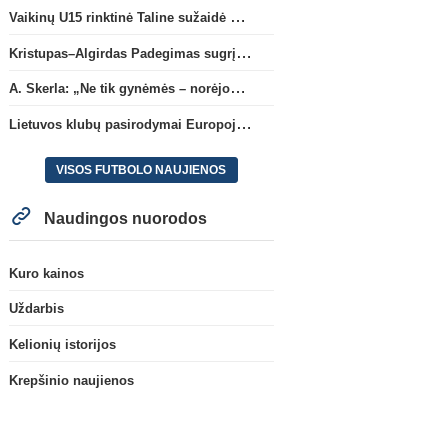
Vaikinų U15 rinktinė Taline sužaidė pirmąsias kontrolines rungtynes
Kristupas–Algirdas Padegimas sugrįžta į FC „Hegelmann” B sudėtį
A. Skerla: „Ne tik gynėmės – norėjome atakuoti“
Lietuvos klubų pasirodymai Europoje: patirti pralaimėjimai Kroatijos atstovams
VISOS FUTBOLO NAUJIENOS
Naudingos nuorodos
Kuro kainos
Uždarbis
Kelionių istorijos
Krepšinio naujienos