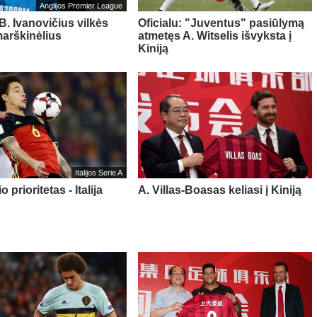
Anglijos Premier League
 B. Ivanovičius vilkės
Oficialu: "Juventus" pasiūlymą
marškinėlius
atmetęs A. Witselis išvyksta į
Kiniją
Italijos Serie A
o prioritetas - Italija
A. Villas-Boasas keliasi į Kiniją