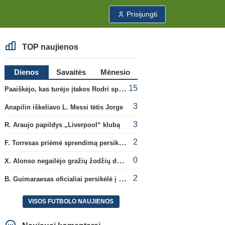
Prisijungti
TOP naujienos
Dienos
Savaitės
Mėnesio
15
Paaiškėjo, kas turėjo įtakos Rodri sprendimui pasirinkti Barselonos pusę
3
Anapilin iškeliavo L. Messi tėtis Jorge
3
R. Araujo papildys „Liverpool“ klubą
2
F. Torresas priėmė sprendimą persikelti į PSG ekipą
0
X. Alonso negailėjo gražių žodžių dabartiniam savo klubui „Chelsea“
2
B. Guimaraesas oficialiai persikėlė į „Arsenal“ klubą
VISOS FUTBOLO NAUJIENOS