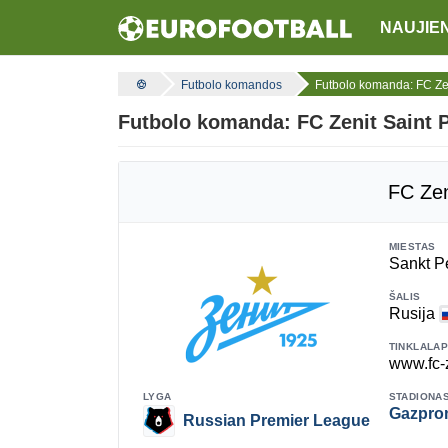
NAUJIE
Futbolo komandos
Futbolo komanda: FC Zen
Futbolo komanda: FC Zenit Saint 
FC Zen
MIESTAS
Sankt P
ŠALIS
Rusija
TINKLALAP
www.fc-z
LYGA
STADIONA
Gazpro
Russian Premier League