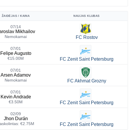
ŽAIDĖJAS / KAINA
NAUJAS KLUBAS
07/14
aroslav Mikhailov
Nemokamai
FC Rostov
07/01
Felipe Augusto
€15.00M
FC Zenit Saint Petersburg
07/01
Arsen Adamov
Nemokamai
FC Akhmat Grozny
07/01
Kevin Andrade
€3.50M
FC Zenit Saint Petersburg
02/09
Jhon Durán
askolintas: €2.75M
FC Zenit Saint Petersburg