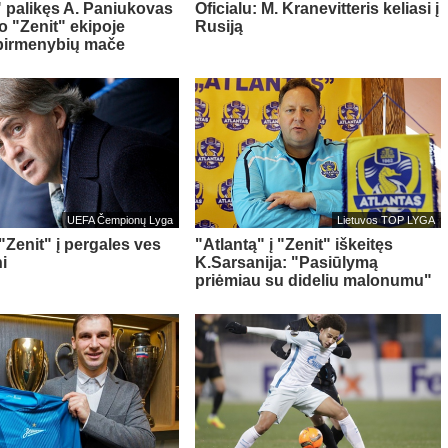
" palikęs A. Paniukovas
Oficialu: M. Kranevitteris keliasi į
o "Zenit" ekipoje
Rusiją
pirmenybių mače
UEFA Čempionų Lyga
Lietuvos TOP LYGA
 "Zenit" į pergales ves
"Atlantą" į "Zenit" iškeitęs
i
K.Sarsanija: "Pasiūlymą
priėmiau su dideliu malonumu"