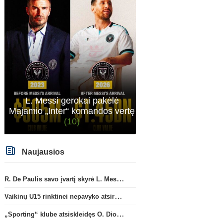
L. Messi gerokai pakėlė
Majamio „Inter“ komandos vertę
(10)
Naujausios
R. De Paulis savo įvartį skyrė L. Messi mirusiam tėčiui Jorge
Vaikinų U15 rinktinei nepavyko atsirevanšuoti estams
„Sporting“ klube atsiskleidęs O. Diomande papildys „Nottingham“ gretas