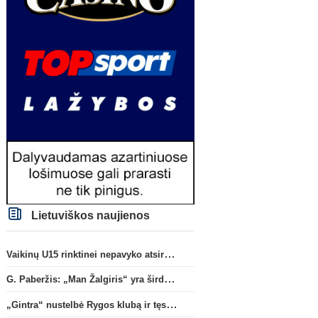
Lietuviškos naujienos
Vaikinų U15 rinktinei nepavyko atsirevanšuoti estams
G. Paberžis: „Man Žalgiris“ yra širdyje“
„Gintra“ nustelbė Rygos klubą ir tęs kovas UEFA Europos taurės atrankoje