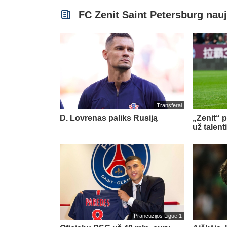
FC Zenit Saint Petersburg nau
Transferai
D. Lovrenas paliks Rusiją
„Zenit“ p
už talent
Prancūzijos Ligue 1