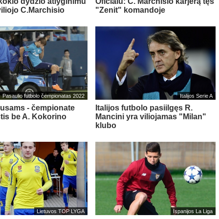
 kokio dydžio atlyginimu
Oficialu: C. Marchisio karjerą tęs
iliojo C.Marchisio
"Zenit" komandoje
Pasaulio futbolo čempionatas 2022
Italijos Serie A
rusams - čempionate
Italijos futbolo pasiilgęs R.
stis be A. Kokorino
Mancini yra viliojamas "Milan"
klubo
Lietuvos TOP LYGA
Ispanijos La Liga