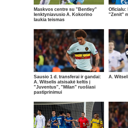
Maskvos centre su "Bentley"
Oficialu:
lenktyniavusio A. Kokorino
"Zenit" 
laukia teismas
Sausio 1 d. transferai ir gandai:
A. Witseli
A. Witselis atsisakė keltis į
"Juventus", "Milan" ruošiasi
pastiprinimui