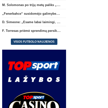
M. Solomonas po trijų metų paliks „Tottenham“ ir papildys „West Ham“ klubą
„Fenerbahce“ susidomėjo galimybe įsigyti R. Lukaku
D. Simeone: „Esame labai laimingi, kad turime J. Alvarezą“
F. Torresas priėmė sprendimą persikelti į PSG ekipą
VISOS FUTBOLO NAUJIENOS