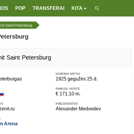
NOS
POP
TRANSFERAI
KITA
it Saint Petersburg
Petersburg
it Saint Petersburg
ĮKŪRIMO METAI
eterburgas
1925 gegužės 25 d.
RINKOS VERTĖ
€ 171.10 m.
IS
PREZIDENTAS
enit.ru
Alexander Medvedev
S
m Arena