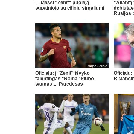
L. Messi "Zenit" puolėją
"Atlantą
supainiojo su eiliniu sirgaliumi
debiutav
Rusijos 
Italijos Serie A
Oficialu: į "Zenit" išvyko
Oficialu:
talentingas "Roma" klubo
R.Mancin
saugas L. Paredesas