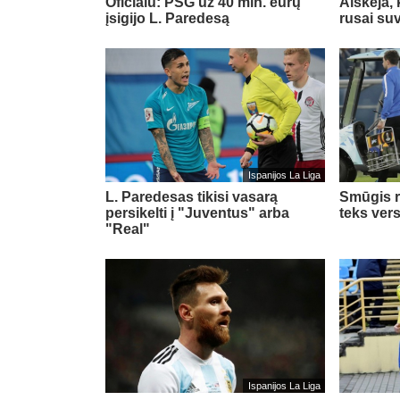
Oficialu: PSG už 40 mln. eurų
Aiškėja,
įsigijo L. Paredesą
rusai suv
Ispanijos La Liga
L. Paredesas tikisi vasarą
Smūgis 
persikelti į "Juventus" arba
teks ver
"Real"
Ispanijos La Liga