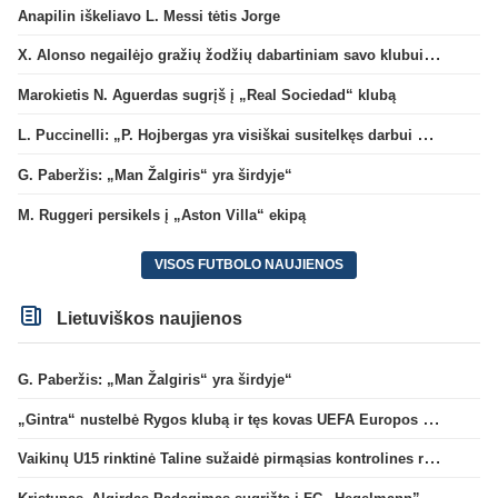
Anapilin iškeliavo L. Messi tėtis Jorge
X. Alonso negailėjo gražių žodžių dabartiniam savo klubui „Chelsea“
Marokietis N. Aguerdas sugrįš į „Real Sociedad“ klubą
L. Puccinelli: „P. Hojbergas yra visiškai susitelkęs darbui Marselyje“
G. Paberžis: „Man Žalgiris“ yra širdyje“
M. Ruggeri persikels į „Aston Villa“ ekipą
VISOS FUTBOLO NAUJIENOS
Lietuviškos naujienos
G. Paberžis: „Man Žalgiris“ yra širdyje“
„Gintra“ nustelbė Rygos klubą ir tęs kovas UEFA Europos taurės atrankoje
Vaikinų U15 rinktinė Taline sužaidė pirmąsias kontrolines rungtynes
Kristupas–Algirdas Padegimas sugrįžta į FC „Hegelmann” B sudėtį