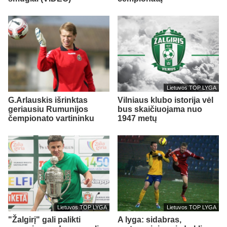
Lietuvos TOP LYGA
G.Arlauskis išrinktas
Vilniaus klubo istorija vėl
geriausiu Rumunijos
bus skaičiuojama nuo
čempionato vartininku
1947 metų
Lietuvos TOP LYGA
Lietuvos TOP LYGA
"Žalgirį" gali palikti
A lyga: sidabras,