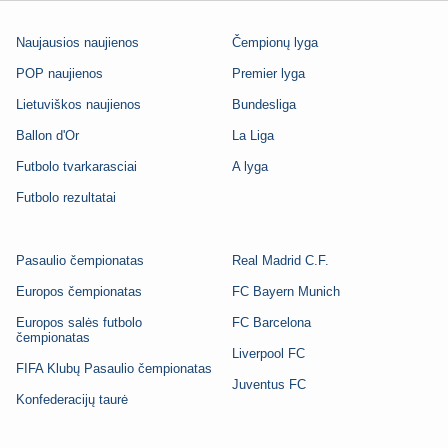
Naujausios naujienos
Čempionų lyga
POP naujienos
Premier lyga
Lietuviškos naujienos
Bundesliga
Ballon d'Or
La Liga
Futbolo tvarkarasciai
A lyga
Futbolo rezultatai
Pasaulio čempionatas
Real Madrid C.F.
Europos čempionatas
FC Bayern Munich
Europos salės futbolo
FC Barcelona
čempionatas
Liverpool FC
FIFA Klubų Pasaulio čempionatas
Juventus FC
Konfederacijų taurė