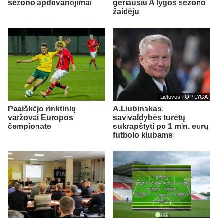
sezono apdovanojimai
geriausiu A lygos sezono
žaidėju
Lietuvos TOP LYGA
Paaiškėjo rinktinių
A.Liubinskas:
varžovai Europos
savivaldybės turėtų
čempionate
sukrapštyti po 1 mln. eurų
futbolo klubams