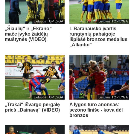
Lietuvos TOP LYGA
Lietuvos TOP LYGA
„Šiaulių“ ir „Ekrano“
L.Baranausko įvartis
mače įvyko žaidėjų
rungtynių pabaigoje
muštynės (VIDEO)
išplėšė bronzos medalius
„Atlantui“
Lietuvos TOP LYGA
Lietuvos TOP LYGA
„Trakai“ išvargo pergalę
A lygos turo anonsas:
prieš „Dainavą“ (VIDEO)
sezono finiše - kova dėl
bronzos