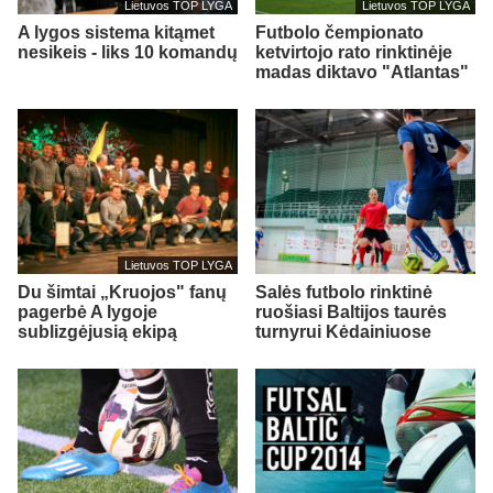
Lietuvos TOP LYGA
Lietuvos TOP LYGA
A lygos sistema kitąmet
Futbolo čempionato
nesikeis - liks 10 komandų
ketvirtojo rato rinktinėje
madas diktavo "Atlantas"
Lietuvos TOP LYGA
Du šimtai „Kruojos" fanų
Salės futbolo rinktinė
pagerbė A lygoje
ruošiasi Baltijos taurės
sublizgėjusią ekipą
turnyrui Kėdainiuose