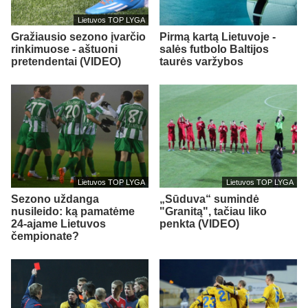
Lietuvos TOP LYGA
Gražiausio sezono įvarčio
Pirmą kartą Lietuvoje -
rinkimuose - aštuoni
salės futbolo Baltijos
pretendentai (VIDEO)
taurės varžybos
Lietuvos TOP LYGA
Lietuvos TOP LYGA
Sezono uždanga
„Sūduva“ sumindė
nusileido: ką pamatėme
"Granitą", tačiau liko
24-ajame Lietuvos
penkta (VIDEO)
čempionate?