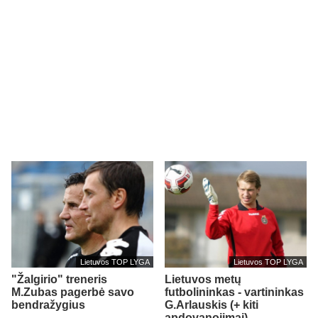
Lietuvos TOP LYGA
Lietuvos TOP LYGA
"Žalgirio" treneris
Lietuvos metų
M.Zubas pagerbė savo
futbolininkas - vartininkas
bendražygius
G.Arlauskis (+ kiti
apdovanojimai)