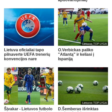
Lietuvos TOP LYGA
Lietuva oficialiai tapo
O.Verbickas paliko
pilnaverte UEFA trenerių
"Atlantą" ir keliasi į
konvencijos nare
Ispaniją
Lietuvos TOP LYGA
Šįvakar - Lietuvos futbolo
D.Šemberas išrinktas