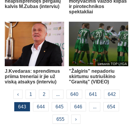
neapsisprendęs pergalių
motyvacinis vaizdo klipas
kalvis M.Zubas (interviu)
ir pirotechnikos
spektakliai
Lietuvos TOP LYGA
J.Kvedaras: sprendimus
"Žalgiris" nepadoriu
priima treneriai ir jie už
skirtumu sutriuškino
viską atsakys (interviu)
"Granitą" (VIDEO)
‹
1
2
...
640
641
642
643
644
645
646
...
654
655
›