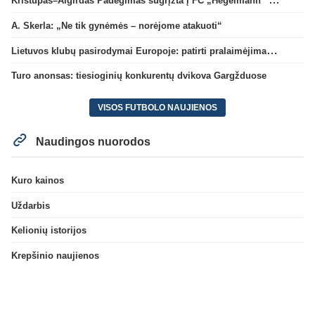
A. Skerla: „Ne tik gynėmės – norėjome atakuoti“
Lietuvos klubų pasirodymai Europoje: patirti pralaimėjimai Kroatijos atstovams
Turo anonsas: tiesioginių konkurentų dvikova Gargžduose
VISOS FUTBOLO NAUJIENOS
Naudingos nuorodos
Kuro kainos
Uždarbis
Kelionių istorijos
Krepšinio naujienos