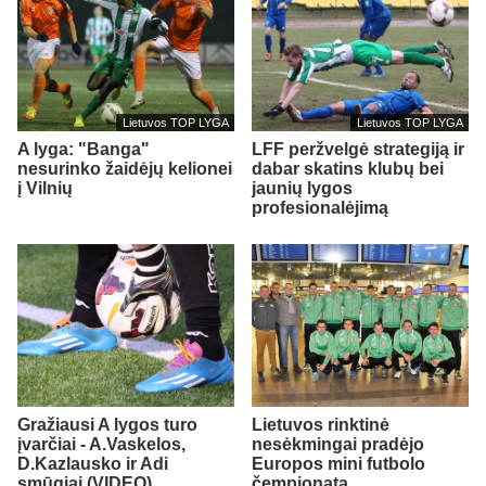
Lietuvos TOP LYGA
Lietuvos TOP LYGA
A lyga: "Banga"
LFF peržvelgė strategiją ir
nesurinko žaidėjų kelionei
dabar skatins klubų bei
į Vilnių
jaunių lygos
profesionalėjimą
Gražiausi A lygos turo
Lietuvos rinktinė
įvarčiai - A.Vaskelos,
nesėkmingai pradėjo
D.Kazlausko ir Adi
Europos mini futbolo
smūgiai (VIDEO)
čempionatą