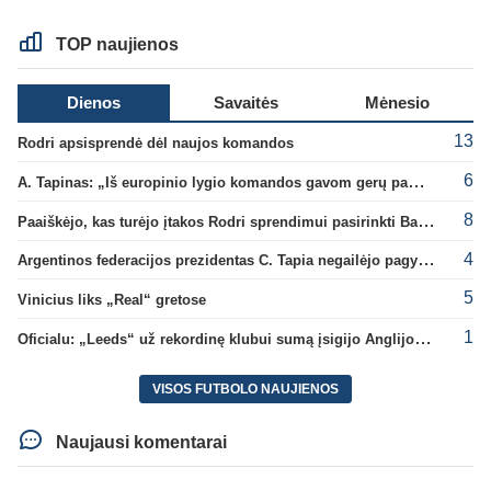
TOP naujienos
Dienos
Savaitės
Mėnesio
13
Rodri apsisprendė dėl naujos komandos
6
A. Tapinas: „Iš europinio lygio komandos gavom gerų pamokų“
8
Paaiškėjo, kas turėjo įtakos Rodri sprendimui pasirinkti Barselonos pusę
4
Argentinos federacijos prezidentas C. Tapia negailėjo pagyrų G. Infantino
5
Vinicius liks „Real“ gretose
1
Oficialu: „Leeds“ už rekordinę klubui sumą įsigijo Anglijos rinktinės vartininką
VISOS FUTBOLO NAUJIENOS
Naujausi komentarai