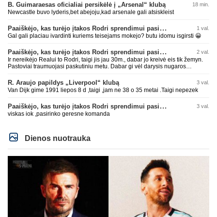
B. Guimaraesas oficialiai persikėlė į „Arsenal“ klubą
18 min.
Newcastle buvo lyderis,bet abejoju,kad arsenale gali atsiskleist
Paaiškėjo, kas turėjo įtakos Rodri sprendimui pasirinkti Barselonos pusę
1 val.
Gal gali placiau ivardinti kuriems teisejams mokejo? butu idomu isgirsti 😀
Paaiškėjo, kas turėjo įtakos Rodri sprendimui pasirinkti Barselonos pusę
2 val.
Ir nereikėjo Realui to Rodri, taigi jis jau 30m., dabar jo kreivė eis tik žemyn.
Pastoviai traumuojasi paskutiniu metu. Dabar gi vėl darysis nugaros
operaciją, tai kada grįš į aikštę? Po pusės metų? Ne ne ačiū. Viskas gerai,
Real turi ir geresnių opcijų, Mauras viską sustatys į vietas. Jeigu jis iš tikro
R. Araujo papildys „Liverpool“ klubą
3 val.
būtų buvęs reikalingas, Perezas būtų ir pasiėmęs seniai. Beja ir ManCity, ne
Van Dijk gime 1991 liepos 8 d ,taigi ,jam ne 38 o 35 metai .Taigi nepezek
šiaip sau paleidžia jį. Sėkmės jam Barcoje, galės su savo korešais iš
rinktinės kartu pažaisti karjeros saulėlydyje.
Paaiškėjo, kas turėjo įtakos Rodri sprendimui pasirinkti Barselonos pusę
3 val.
viskas iok ,pasirinko geresne komanda
Dienos nuotrauka