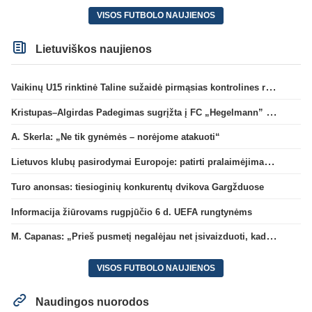
VISOS FUTBOLO NAUJIENOS
Lietuviškos naujienos
Vaikinų U15 rinktinė Taline sužaidė pirmąsias kontrolines rungtynes
Kristupas–Algirdas Padegimas sugrįžta į FC „Hegelmann” B sudėtį
A. Skerla: „Ne tik gynėmės – norėjome atakuoti“
Lietuvos klubų pasirodymai Europoje: patirti pralaimėjimai Kroatijos atstovams
Turo anonsas: tiesioginių konkurentų dvikova Gargžduose
Informacija žiūrovams rugpjūčio 6 d. UEFA rungtynėms
M. Capanas: „Prieš pusmetį negalėjau net įsivaizduoti, kad žaisime prieš „Hajduk“
VISOS FUTBOLO NAUJIENOS
Naudingos nuorodos