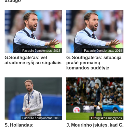
užaugo
Pasaulio čempionatas 2018
Pasaulio čempionatas 2018
G.Southgate'as: vėl
G. Southgate'as: situacija
atradome ryšį su sirgaliais
prašė permainų
komandos sudėtyje
Pasaulio čempionatas 2018
Draugiškos rungtynės
S. Hollandas:
J. Mourinho įsiutęs, kad G.