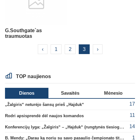
G.Southgate`as
traumuotas
‹
1
2
3
›
TOP naujienos
Dienos
Savaitės
Mėnesio
17
„Žalgiris“ neturėjo šansų prieš „Hajduk“
11
Rodri apsisprendė dėl naujos komandos
14
Konferencijų lyga: „Žalgiris“ – „Hajduk“ (rungtynės tiesiogiai)
1
B. Mendy: „Darau ką noriu su savo pasaulio čempionato titulu“