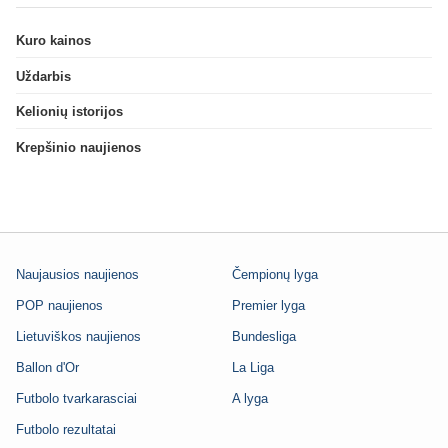
Kuro kainos
Uždarbis
Kelionių istorijos
Krepšinio naujienos
Naujausios naujienos
Čempionų lyga
POP naujienos
Premier lyga
Lietuviškos naujienos
Bundesliga
Ballon d'Or
La Liga
Futbolo tvarkarasciai
A lyga
Futbolo rezultatai