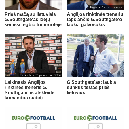
Anglijos Premier League
Prieš mačą su lietuviais
Anglijos rinktinės treneriu
G.Southgate'as idėjų
tapsiančio G.Southgate'o
sėmėsi regbio treniruotėje
laukia galvosūkis
Pasaulio čempionato atranka
Laikinasis Anglijos
G.Southgate'as: laukia
rinktinės treneris G.
sunkus testas prieš
Southgate'as atskleidė
lietuvius
komandos sudėtį