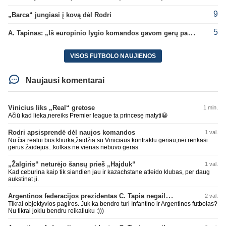
9
„Barca“ jungiasi į kovą dėl Rodri
5
A. Tapinas: „Iš europinio lygio komandos gavom gerų pamokų“
VISOS FUTBOLO NAUJIENOS
Naujausi komentarai
Vinicius liks „Real“ gretose
1 min.
Ačiū kad lieka,nereiks Premier league ta princesę matyti😀
Rodri apsisprendė dėl naujos komandos
1 val.
Nu čia realui bus kliurka,žaidžia su Viniciaus kontraktu geriau,nei renkasi
gerus žaidėjus...kolkas ne vienas nebuvo geras
„Žalgiris“ neturėjo šansų prieš „Hajduk“
1 val.
Kad ceburina kaip tik siandien jau ir kazachstane atleido klubas, per daug
aukstinat ji.
Argentinos federacijos prezidentas C. Tapia negailėjo pagyrų G. Infantino
2 val.
Tikrai objektyvios pagiros. Juk ka bendro turi Infantino ir Argentinos futbolas?
Nu tikrai jokiu bendru reikaliuku :)))