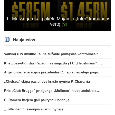
L. Messi gerokai pakėlė Majamio „Inter“ komandos
vertę
(9)
Naujausios
Vaikinų U15 rinktinė Taline sužaidė pirmąsias kontrolines rungtynes
Kristupas–Algirdas Padegimas sugrįžta į FC „Hegelmann” B sudėtį
Argentinos federacijos prezidentas C. Tapia negailėjo pagyrų G. Infantino
„Chelsea“ ekipa pasipildys krašto gynėju P. Chavarria
Prie „Club Brugge“ prisijungs „Mallorca“ klube atsiskleidęs J. Virgili
C. Romero karjera gali pakrypti į Ispaniją
„Tottenham“ išsaugos svarbų gynėją