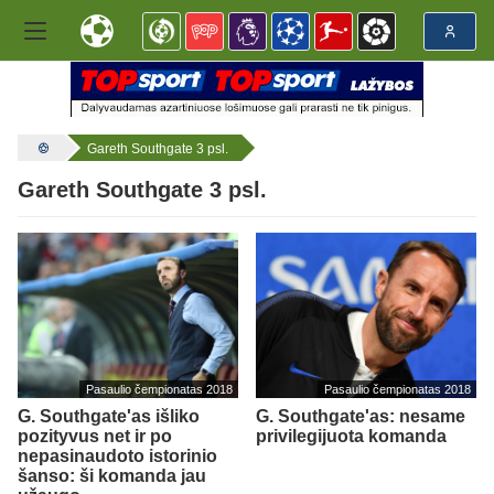
Gareth Southgate 3 psl.
Gareth Southgate 3 psl.
Pasaulio čempionatas 2018
Pasaulio čempionatas 2018
G. Southgate'as išliko
G. Southgate'as: nesame
pozityvus net ir po
privilegijuota komanda
nepasinaudoto istorinio
šanso: ši komanda jau