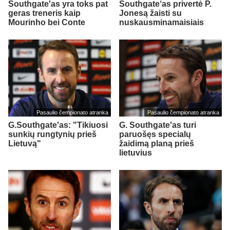
Southgate'as yra toks pat
Southgate‘as privertė P.
geras treneris kaip
Jonesą žaisti su
Mourinho bei Conte
nuskausminamaisiais
Pasaulio čempionato atranka
Pasaulio čempionato atranka
G.Southgate'as: "Tikiuosi
G. Southgate'as turi
sunkių rungtynių prieš
paruošęs specialų
Lietuvą"
žaidimą planą prieš
lietuvius