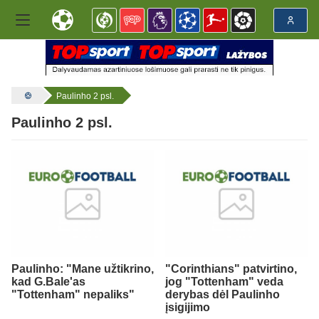
Paulinho 2 psl.
Paulinho 2 psl.
Paulinho: "Mane užtikrino,
"Corinthians" patvirtino,
kad G.Bale'as
jog "Tottenham" veda
"Tottenham" nepaliks"
derybas dėl Paulinho
įsigijimo