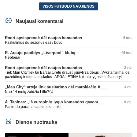
VISOS FUTBOLO NAUJIENOS
Naujausi komentarai
Rodri apsisprendė dėl naujos komandos
6 min.
Paskutinius du sezonus easy buvo
R. Araujo papildys „Liverpool“ klubą
46 min.
Neblogai
Rodri apsisprendė dėl naujos komandos
2 val.
Tiek Man City tiek tai Barcai turetu drausti įsigyti žaidèjus . Vyksta tyrimai dėl
pažeidimų ir dideliais skolos . APGAILĖTINA kai taip lygos leidžia daryti.
„Man City“ artėja link susitarimo dėl marokiečio A. Bouaddi persikėlimo
3 val.
Nuo 14 metų žaidžia Lille?🙄
A. Tapinas: „Iš europinio lygio komandos gavom gerų pamokų“
9 val.
Pasirodo,paramas apsimoka rinkti.
Dienos nuotrauka