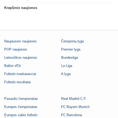
Krepšinio naujienos
Naujausios naujienos
Čempionų lyga
POP naujienos
Premier lyga
Lietuviškos naujienos
Bundesliga
Ballon d'Or
La Liga
Futbolo tvarkarasciai
A lyga
Futbolo rezultatai
Pasaulio čempionatas
Real Madrid C.F.
Europos čempionatas
FC Bayern Munich
Europos salės futbolo
FC Barcelona