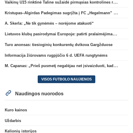
Vaikinų U15 rinktinė Taline sužaidė pirmąsias kontrolines rungtynes
Kristupas–Algirdas Padegimas sugrįžta į FC „Hegelmann” B sudėtį
A. Skerla: „Ne tik gynėmės – norėjome atakuoti“
Lietuvos klubų pasirodymai Europoje: patirti pralaimėjimai Kroatijos atstovams
Turo anonsas: tiesioginių konkurentų dvikova Gargžduose
Informacija žiūrovams rugpjūčio 6 d. UEFA rungtynėms
M. Capanas: „Prieš pusmetį negalėjau net įsivaizduoti, kad žaisime prieš „Hajduk“
VISOS FUTBOLO NAUJIENOS
Naudingos nuorodos
Kuro kainos
Uždarbis
Kelionių istorijos