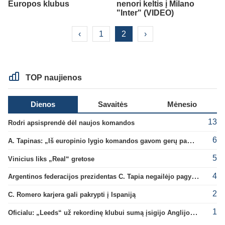
Europos klubus
nenori keltis į Milano
"Inter" (VIDEO)
‹
1
2
›
TOP naujienos
Dienos
Savaitės
Mėnesio
13
Rodri apsisprendė dėl naujos komandos
6
A. Tapinas: „Iš europinio lygio komandos gavom gerų pamokų“
5
Vinicius liks „Real“ gretose
4
Argentinos federacijos prezidentas C. Tapia negailėjo pagyrų G. Infantino
2
C. Romero karjera gali pakrypti į Ispaniją
1
Oficialu: „Leeds“ už rekordinę klubui sumą įsigijo Anglijos rinktinės vartininką