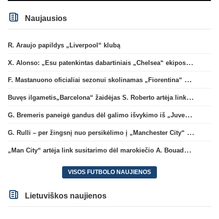
Naujausios
R. Araujo papildys „Liverpool“ klubą
X. Alonso: „Esu patenkintas dabartiniais „Chelsea“ ekipos vartininkais“
F. Mastanuono oficialiai sezonui skolinamas „Fiorentina“ ekipai
Buvęs ilgametis„Barcelona“ žaidėjas S. Roberto artėja link persikėlimo į MLS
G. Bremeris paneigė gandus dėl galimo išvykimo iš „Juventus“ klubo
G. Rulli – per žingsnį nuo persikėlimo į „Manchester City“ klubą
„Man City“ artėja link susitarimo dėl marokiečio A. Bouaddi persikėlimo
VISOS FUTBOLO NAUJIENOS
Lietuviškos naujienos