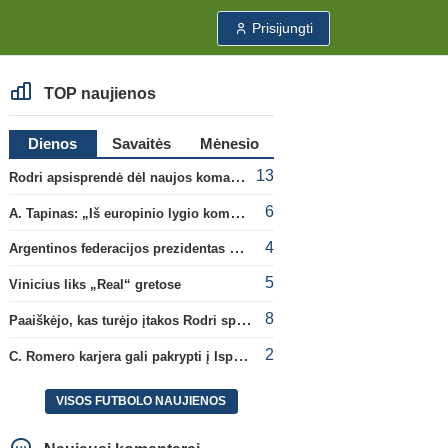
Prisijungti
TOP naujienos
Dienos
Savaitės
Mėnesio
13
Rodri apsisprendė dėl naujos komandos
6
A. Tapinas: „Iš europinio lygio komandos gavom gerų pamokų“
4
Argentinos federacijos prezidentas C. Tapia negailėjo pagyrų G. Infantino
5
Vinicius liks „Real“ gretose
8
Paaiškėjo, kas turėjo įtakos Rodri sprendimui pasirinkti Barselonos pusę
2
C. Romero karjera gali pakrypti į Ispaniją
VISOS FUTBOLO NAUJIENOS