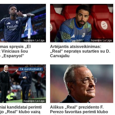
Ispanijos La Liga
Ispanijos La Liga
kimas spręsis „El
Artėjantis atsisveikinimas:
: Viniciaus šou
„Real“ nepratęs sutarties su D.
o „Espanyol“
Carvajaliu
Tik eurofootball.lt!
Ispanijos La Liga
iai kandidatai perimti
Aiškus „Real“ prezidento F.
jo „Real“ klubo vairą
Perezo favoritas perimti klubo