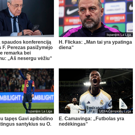
Ispanijos La Liga
ą spaudos konferenciją
H. Flickas: „Man tai yra ypatinga
 F. Perezas pasižymėjo
diena“
ne remarka bei
mu: „Aš nesergu vėžiu“
Ispanijos La Liga
UEFA Čempionų Lyga
 tapęs Gavi apibūdino
E. Camavinga: „Futbolas yra
tingus santykius su O.
nedėkingas“