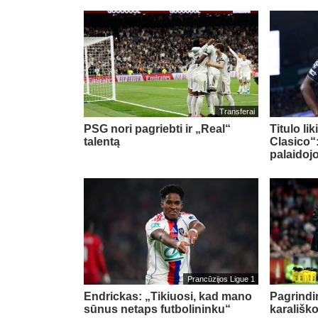
Transferai
PSG nori pagriebti ir „Real“
Titulo li
talentą
Clasico“
palaidoj
Prancūzijos Ligue 1
Endrickas: „Tikiuosi, kad mano
Pagrindin
sūnus netaps futbolininku“
karališko