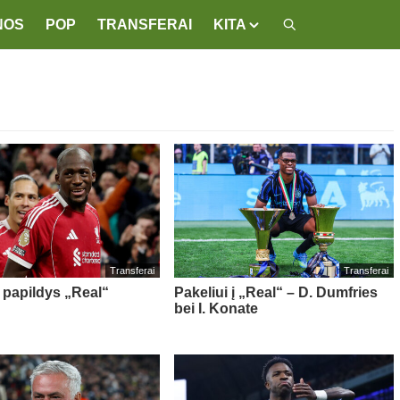
NOS
POP
TRANSFERAI
KITA
Transferai
Transferai
e papildys „Real“
Pakeliui į „Real“ – D. Dumfries
bei I. Konate