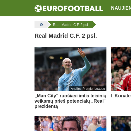
NAUJIE
Real Madrid C.F. 2 psl.
Real Madrid C.F. 2 psl.
Anglijos Premier League
„Man City“ ruošiasi imtis teisinių
I. Konat
veiksmų prieš potencialų „Real“
prezidentą