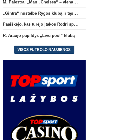
M. Palestra: „Man „Chelsea“ – vienas didžiausių klubų futbole“
„Gintra“ nustelbė Rygos klubą ir tęs kovas UEFA Europos taurės atrankoje
Paaiškėjo, kas turėjo įtakos Rodri sprendimui pasirinkti Barselonos pusę
R. Araujo papildys „Liverpool“ klubą
VISOS FUTBOLO NAUJIENOS