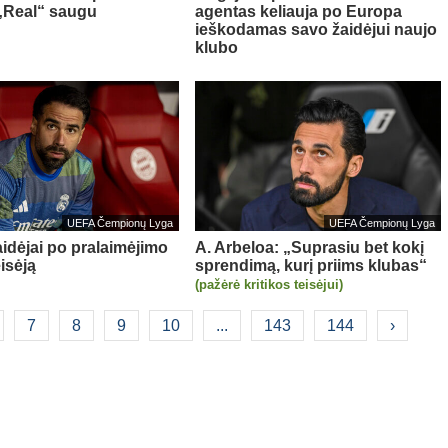
 „Real“ saugu
agentas keliauja po Europa
ieškodamas savo žaidėjui naujo
klubo
UEFA Čempionų Lyga
UEFA Čempionų Lyga
aidėjai po pralaimėjimo
A. Arbeloa: „Suprasiu bet kokį
eisėją
sprendimą, kurį priims klubas“
(pažėrė kritikos teisėjui)
7
8
9
10
...
143
144
›