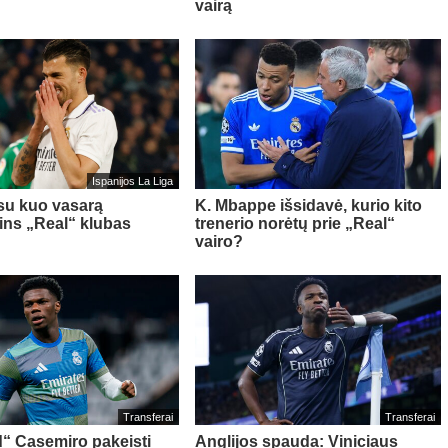
vairą
Ispanijos La Liga
 su kuo vasarą
K. Mbappe išsidavė, kurio kito
kins „Real“ klubas
trenerio norėtų prie „Real“
vairo?
Transferai
Transferai
“ Casemiro pakeisti
Anglijos spauda: Viniciaus