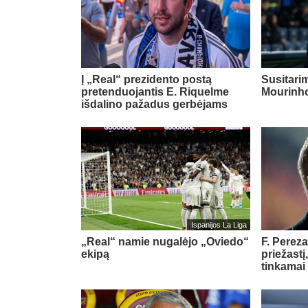
Į „Real“ prezidento postą
Susitari
pretenduojantis E. Riquelme
Mourinho
išdalino pažadus gerbėjams
Ispanijos La Liga
„Real“ namie nugalėjo „Oviedo“
F. Pereza
ekipą
priežastį
tinkamai