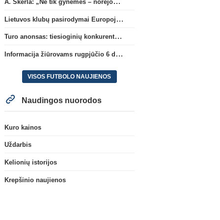
A. Skerla: „Ne tik gynėmės – norėjome atakuoti“
Lietuvos klubų pasirodymai Europoje: patirti pralaimėjimai Kroatijos atstovams
Turo anonsas: tiesioginių konkurentų dvikova Gargžduose
Informacija žiūrovams rugpjūčio 6 d. UEFA rungtynėms
VISOS FUTBOLO NAUJIENOS
Naudingos nuorodos
Kuro kainos
Uždarbis
Kelionių istorijos
Krepšinio naujienos