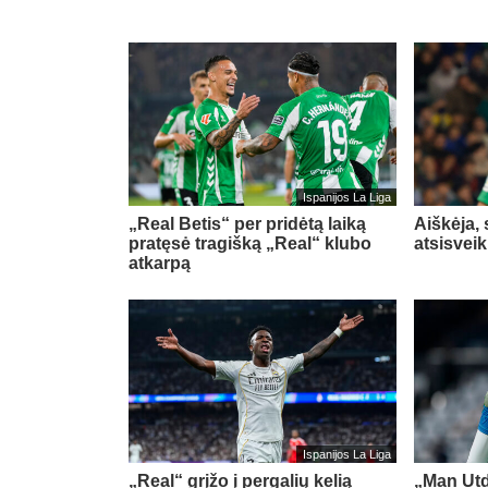
Ispanijos La Liga
„Real Betis“ per pridėtą laiką
Aiškėja,
pratęsė tragišką „Real“ klubo
atsisvei
atkarpą
Ispanijos La Liga
„Real“ grįžo į pergalių kelią
„Man Utd