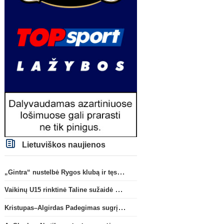
Lietuviškos naujienos
„Gintra“ nustelbė Rygos klubą ir tęs kovas UEFA Europos taurės atrankoje
Vaikinų U15 rinktinė Taline sužaidė pirmąsias kontrolines rungtynes
Kristupas–Algirdas Padegimas sugrįžta į FC „Hegelmann” B sudėtį