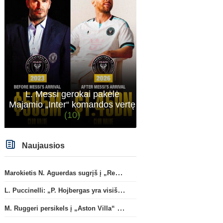
L. Messi gerokai pakėlė
Majamio „Inter“ komandos vertę
(10)
Naujausios
Marokietis N. Aguerdas sugrįš į „Real Sociedad“ klubą
L. Puccinelli: „P. Hojbergas yra visiškai susitelkęs darbui Marselyje“
M. Ruggeri persikels į „Aston Villa“ ekipą