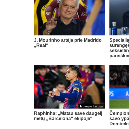
J. Mourinho artėja prie Madrido
Speciali
„Real“
surengęs
seksisti
pareiški
Ispanijos La Liga
Raphinha: „Matau save daugelį
Čempionu
metų „Barcelona“ ekipoje“
savo ypa
Dembele