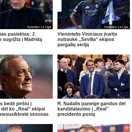
Ispanijos La Liga
Ispanijos La Liga
mas pasiektas: J.
Vienintelis Viniciaus įvartis
 sugrįžta į Madridą
nutraukė „Sevilla“ ekipos
pergalių seriją
s bedė pirštu į
R. Nadalis paneigė gandus dėl
, dėl ko „Real“ ekipai
kandidatavimo į „Real“
 nesusiklostė sezonas
prezidento postą