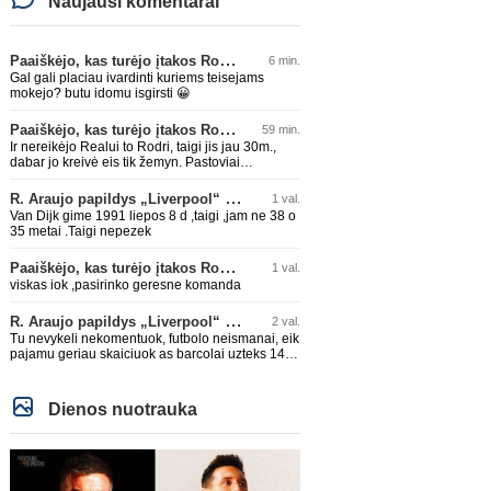
Naujausi komentarai
Paaiškėjo, kas turėjo įtakos Rodri sprendimui pasirinkti Barselonos pusę
6 min.
Gal gali placiau ivardinti kuriems teisejams
mokejo? butu idomu isgirsti 😀
Paaiškėjo, kas turėjo įtakos Rodri sprendimui pasirinkti Barselonos pusę
59 min.
Ir nereikėjo Realui to Rodri, taigi jis jau 30m.,
dabar jo kreivė eis tik žemyn. Pastoviai
traumuojasi paskutiniu metu. Dabar gi vėl
darysis nugaros operaciją, tai kada grįš į aikštę?
R. Araujo papildys „Liverpool“ klubą
1 val.
Po pusės metų? Ne ne ačiū. Viskas gerai, Real
Van Dijk gime 1991 liepos 8 d ,taigi ,jam ne 38 o
turi ir geresnių opcijų, Mauras viską sustatys į
35 metai .Taigi nepezek
vietas. Jeigu jis iš tikro būtų buvęs reikalingas,
Perezas būtų ir pasiėmęs seniai. Beja ir ManCity,
Paaiškėjo, kas turėjo įtakos Rodri sprendimui pasirinkti Barselonos pusę
1 val.
ne šiaip sau paleidžia jį. Sėkmės jam Barcoje,
galės su savo korešais iš rinktinės kartu pažaisti
viskas iok ,pasirinko geresne komanda
karjeros saulėlydyje.
R. Araujo papildys „Liverpool“ klubą
2 val.
Tu nevykeli nekomentuok, futbolo neismanai, eik
pajamu geriau skaiciuok as barcolai uzteks 140
lemu🤣🤣🤣
Dienos nuotrauka