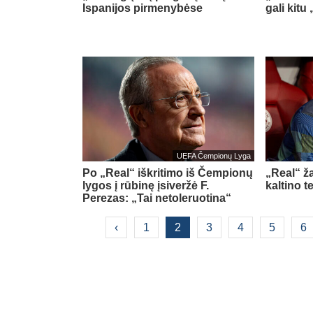
Ispanijos pirmenybėse
gali kitu
UEFA Čempionų Lyga
Po „Real“ iškritimo iš Čempionų
„Real“ ž
lygos į rūbinę įsiveržė F.
kaltino t
Perezas: „Tai netoleruotina“
‹
1
2
3
4
5
6