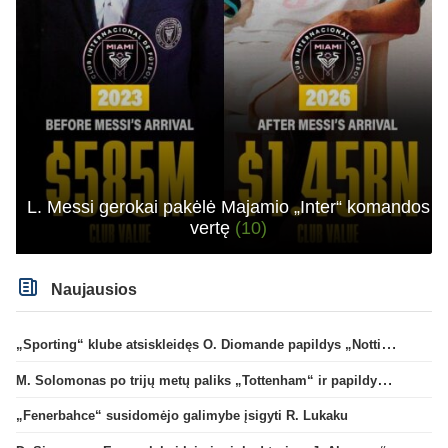
L. Messi gerokai pakėlė Majamio „Inter“ komandos
vertę
(10)
Naujausios
„Sporting“ klube atsiskleidęs O. Diomande papildys „Nottingham“ gretas
M. Solomonas po trijų metų paliks „Tottenham“ ir papildys „West Ham“ klubą
„Fenerbahce“ susidomėjo galimybe įsigyti R. Lukaku