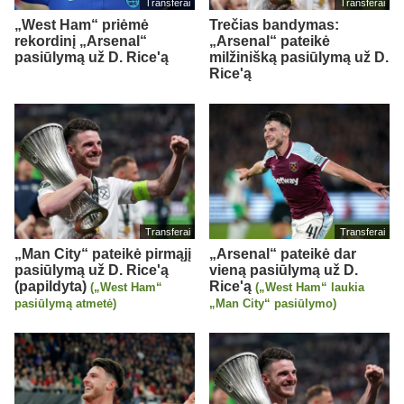
Transferai
Transferai
„West Ham“ priėmė
Trečias bandymas:
rekordinį „Arsenal“
„Arsenal“ pateikė
pasiūlymą už D. Rice'ą
milžinišką pasiūlymą už D.
Rice'ą
Transferai
Transferai
„Man City“ pateikė pirmąjį
„Arsenal“ pateikė dar
pasiūlymą už D. Rice'ą
vieną pasiūlymą už D.
(papildyta)
Rice'ą
(„West Ham“
(„West Ham“ laukia
pasiūlymą atmetė)
„Man City“ pasiūlymo)