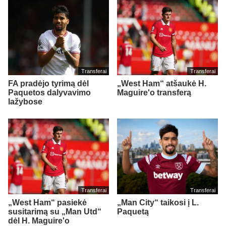
Transferai
Transferai
FA pradėjo tyrimą dėl
„West Ham“ atšaukė H.
Paquetos dalyvavimo
Maguire'o transferą
lažybose
Transferai
Transferai
„West Ham“ pasiekė
„Man City“ taikosi į L.
susitarimą su „Man Utd“
Paquetą
dėl H. Maguire'o