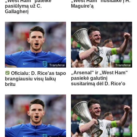
„West Ham“ pateikė
„West Ham“ nusitaikė į H.
pasiūlymą už C.
Maguire'ą
Gallagherį
Transferai
Transferai
„Arsenal“ ir „West Ham“
Oficialu: D. Rice'as tapo
pasiekė galutinį
brangiausiu visų laikų
susitarimą dėl D. Rice'o
britu