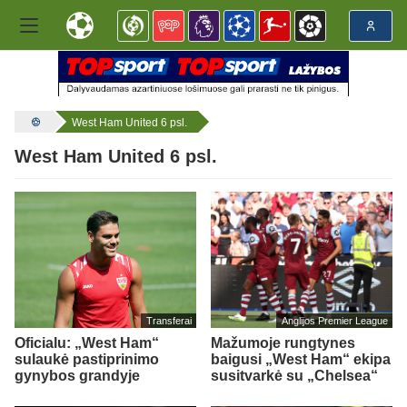
West Ham United 6 psl.
West Ham United 6 psl.
Transferai
Anglijos Premier League
Oficialu: „West Ham“
Mažumoje rungtynes
sulaukė pastiprinimo
baigusi „West Ham“ ekipa
gynybos grandyje
susitvarkė su „Chelsea“