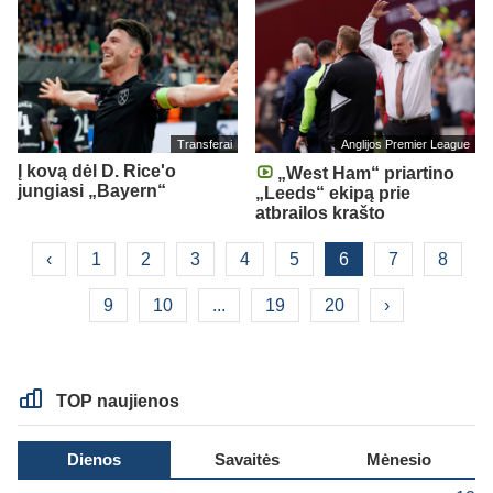
Transferai
Anglijos Premier League
Į kovą dėl D. Rice'o
„West Ham“ priartino
jungiasi „Bayern“
„Leeds“ ekipą prie
atbrailos krašto
‹
1
2
3
4
5
6
7
8
9
10
...
19
20
›
TOP naujienos
Dienos
Savaitės
Mėnesio