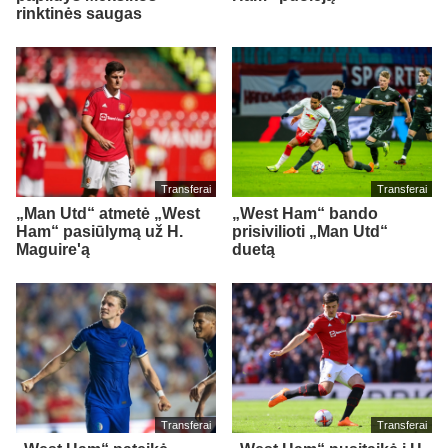
rinktinės saugas
Transferai
Transferai
„Man Utd“ atmetė „West
„West Ham“ bando
Ham“ pasiūlymą už H.
prisivilioti „Man Utd“
Maguire'ą
duetą
Transferai
Transferai