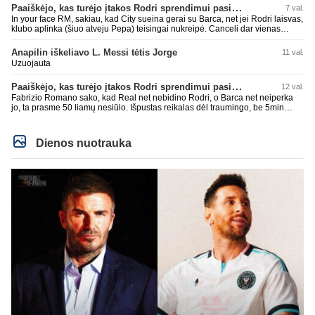
laimėti La Liga. Dabar vėl gavo nuo Barcos ir Rodri ateina ne pas juos, vėl
Paaiškėjo, kas turėjo įtakos Rodri sprendimui pasirinkti Barselonos pusę
7 val.
nereikia mums jo, senas ir t.t. Gal davai vyriškai priimkit tuos pralaimėjimus
In your face RM, sakiau, kad City sueina gerai su Barca, net jei Rodri laisvas,
be kvailų nereikia, nenorim ir t.t.
klubo aplinka (šiuo atveju Pepa) teisingai nukreipė. Canceli dar vienas
buves Rodri bendraklubis, bus įdomus sezonas. Abu apsipirko neblogai.
Super
Anapilin iškeliavo L. Messi tėtis Jorge
11 val.
Uzuojauta
Paaiškėjo, kas turėjo įtakos Rodri sprendimui pasirinkti Barselonos pusę
12 val.
Fabrizio Romano sako, kad Real net nebidino Rodri, o Barca net neiperka
jo, ta prasme 50 liamų nesiūlo. Išpustas reikalas dėl traumingo, be 5min
dieduko.
Dienos nuotrauka