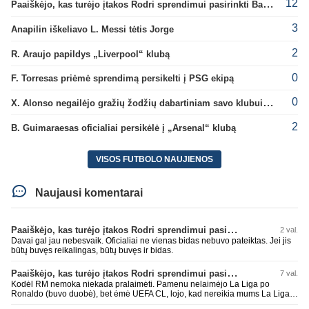
12
Paaiškėjo, kas turėjo įtakos Rodri sprendimui pasirinkti Barselonos pusę
3
Anapilin iškeliavo L. Messi tėtis Jorge
2
R. Araujo papildys „Liverpool“ klubą
0
F. Torresas priėmė sprendimą persikelti į PSG ekipą
0
X. Alonso negailėjo gražių žodžių dabartiniam savo klubui „Chelsea“
2
B. Guimaraesas oficialiai persikėlė į „Arsenal“ klubą
VISOS FUTBOLO NAUJIENOS
Naujausi komentarai
Paaiškėjo, kas turėjo įtakos Rodri sprendimui pasirinkti Barselonos pusę
2 val.
Davai gal jau nebesvaik. Oficialiai ne vienas bidas nebuvo pateiktas. Jei jis
būtų buvęs reikalingas, būtų buvęs ir bidas.
Paaiškėjo, kas turėjo įtakos Rodri sprendimui pasirinkti Barselonos pusę
7 val.
Kodėl RM nemoka niekada pralaimėti. Pamenu nelaimėjo La Liga po
Ronaldo (buvo duobė), bet ėmė UEFA CL, lojo, kad nereikia mums La Liga,
kaip n metų nepasisekė laimėti dar tada Benzema lyg užmetė, kad nori