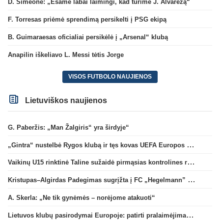
D. Simeone: „Esame labai laimingi, kad turime J. Alvarezą“
F. Torresas priėmė sprendimą persikelti į PSG ekipą
B. Guimaraesas oficialiai persikėlė į „Arsenal“ klubą
Anapilin iškeliavo L. Messi tėtis Jorge
VISOS FUTBOLO NAUJIENOS
Lietuviškos naujienos
G. Paberžis: „Man Žalgiris“ yra širdyje“
„Gintra“ nustelbė Rygos klubą ir tęs kovas UEFA Europos taurės atrankoje
Vaikinų U15 rinktinė Taline sužaidė pirmąsias kontrolines rungtynes
Kristupas–Algirdas Padegimas sugrįžta į FC „Hegelmann” B sudėtį
A. Skerla: „Ne tik gynėmės – norėjome atakuoti“
Lietuvos klubų pasirodymai Europoje: patirti pralaimėjimai Kroatijos atstovams