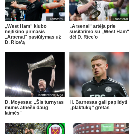
Transferai
Transferai
„West Ham“ klubo
„Arsenal“ artėja prie
neįtikino pirmasis
susitarimo su „West Ham“
„Arsenal“ pasiūlymas už
dėl D. Rice'o
D. Rice'ą
Konferencijų lyga
D. Moyesas: „Šis turnyras
H. Barnesas gali papildyti
mums atnešė daug
„plaktukų“ gretas
laimės“