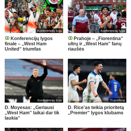
Konferencijų lyga
Konferencijų lyga
Konferencijų lygos
Prahoje – „Fiorentina“
finale – „West Ham
ultrų ir „West Ham“ fanų
United“ triumfas
riaušės
Konferencijų lyga
Transferai
D. Moyesas: „Geriausi
D. Rice'as teikia prioritetą
„West Ham“ laikai dar tik
„Premier“ lygos klubams
laukia“