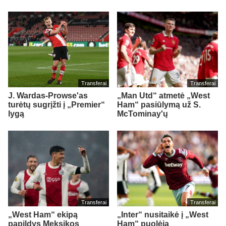
Transferai
Transferai
J. Wardas-Prowse'as
„Man Utd“ atmetė „West
turėtų sugrįžti į „Premier“
Ham“ pasiūlymą už S.
lygą
McTominay'ų
Transferai
Transferai
„West Ham“ ekipą
„Inter“ nusitaikė į „West
papildys Meksikos
Ham“ puolėją