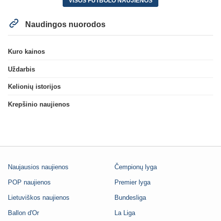
VISOS FUTBOLO NAUJIENOS
Naudingos nuorodos
Kuro kainos
Uždarbis
Kelionių istorijos
Krepšinio naujienos
Naujausios naujienos
Čempionų lyga
POP naujienos
Premier lyga
Lietuviškos naujienos
Bundesliga
Ballon d'Or
La Liga