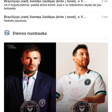
Brazilijoje įvartį šventęs žaidėjas įkrito į tunelį, o VAR įvartį atšaukė
2 val.
na ir organizatoriai ,palikti atvira tuneli ,kad ir uz reklaminiu skydu tai jau
betvarke
Brazilijoje įvartį šventęs žaidėjas įkrito į tunelį, o VAR įvartį atšaukė
2 val.
Nekoks jausmas.
Dienos nuotrauka