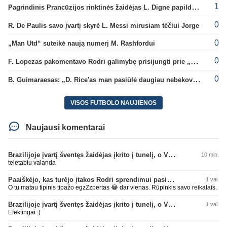
1
Pagrindinis Prancūzijos rinktinės žaidėjas L. Digne papildė PSG gretas
0
R. De Paulis savo įvartį skyrė L. Messi mirusiam tėčiui Jorge
0
„Man Utd“ suteikė naują numerį M. Rashfordui
0
F. Lopezas pakomentavo Rodri galimybę prisijungti prie „Barcelona“ ekipos
0
B. Guimaraesas: „D. Rice'as man pasiūlė daugiau nebekovoti tarpusavyje“
VISOS FUTBOLO NAUJIENOS
Naujausi komentarai
Brazilijoje įvartį šventęs žaidėjas įkrito į tunelį, o VAR įvartį atšaukė
10 min.
teletabiu valanda
Paaiškėjo, kas turėjo įtakos Rodri sprendimui pasirinkti Barselonos pusę
1 val.
O tu matau tipinis tipažo egzZzpertas 😂 dar vienas. Rūpinkis savo reikalais.
Brazilijoje įvartį šventęs žaidėjas įkrito į tunelį, o VAR įvartį atšaukė
1 val.
Efektingai :)