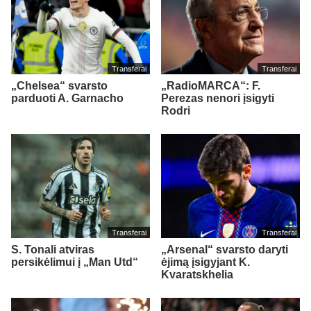
Transferai
Transferai
„Chelsea“ svarsto
„RadioMARCA“: F.
parduoti A. Garnacho
Perezas nenori įsigyti
Rodri
Transferai
Transferai
S. Tonali atviras
„Arsenal“ svarsto daryti
persikėlimui į „Man Utd“
ėjimą įsigyjant K.
Kvaratskhelia