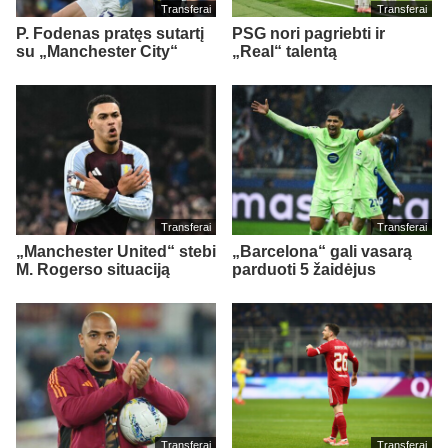
Transferai
Transferai
P. Fodenas pratęs sutartį
PSG nori pagriebti ir
su „Manchester City“
„Real“ talentą
Transferai
Transferai
„Manchester United“ stebi
„Barcelona“ gali vasarą
M. Rogerso situaciją
parduoti 5 žaidėjus
Transferai
Transferai