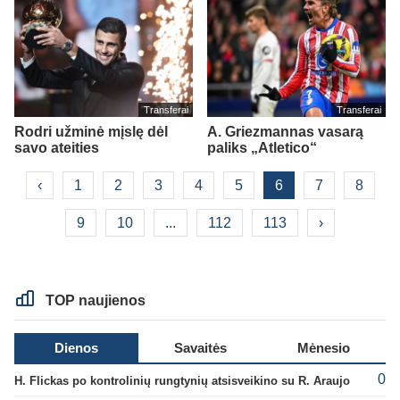
Transferai
Transferai
Rodri užminė mįslę dėl
A. Griezmannas vasarą
savo ateities
paliks „Atletico“
‹
1
2
3
4
5
6
7
8
9
10
...
112
113
›
TOP naujienos
Dienos
Savaitės
Mėnesio
0
H. Flickas po kontrolinių rungtynių atsisveikino su R. Araujo