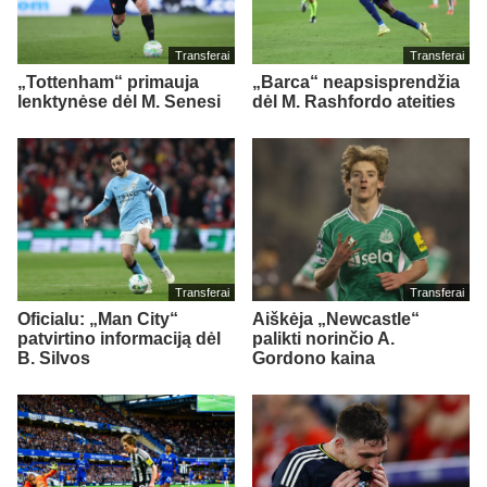
Transferai
Transferai
„Tottenham“ primauja
„Barca“ neapsisprendžia
lenktynėse dėl M. Senesi
dėl M. Rashfordo ateities
Transferai
Transferai
Oficialu: „Man City“
Aiškėja „Newcastle“
patvirtino informaciją dėl
palikti norinčio A.
B. Silvos
Gordono kaina