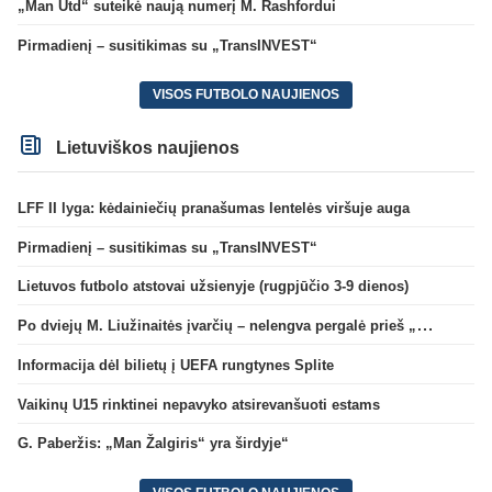
„Man Utd“ suteikė naują numerį M. Rashfordui
Pirmadienį – susitikimas su „TransINVEST“
VISOS FUTBOLO NAUJIENOS
Lietuviškos naujienos
LFF II lyga: kėdainiečių pranašumas lentelės viršuje auga
Pirmadienį – susitikimas su „TransINVEST“
Lietuvos futbolo atstovai užsienyje (rugpjūčio 3-9 dienos)
Po dviejų M. Liužinaitės įvarčių – nelengva pergalė prieš „Bangą“
Informacija dėl bilietų į UEFA rungtynes Splite
Vaikinų U15 rinktinei nepavyko atsirevanšuoti estams
G. Paberžis: „Man Žalgiris“ yra širdyje“