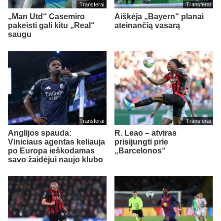
Transferai
Transferai
„Man Utd“ Casemiro
Aiškėja „Bayern“ planai
pakeisti gali kitu „Real“
ateinančią vasarą
saugu
Transferai
Transferai
Anglijos spauda:
R. Leao – atviras
Viniciaus agentas keliauja
prisijungti prie
po Europa ieškodamas
„Barcelonos“
savo žaidėjui naujo klubo