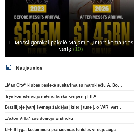
L. Messi gerokai pakėlė Majamio „Inter“ komandos
vertę
(10)
Naujausios
„Man City“ klubas pasiekė susitarimą su marokiečiu A. Bouaddi
Trys konfederacijos atviru laišku kreipėsi į FIFA
Brazilijoje įvartį šventęs žaidėjas įkrito į tunelį, o VAR įvartį atšaukė
„Aston Villa“ susidomėjo Endricku
LFF II lyga: kėdainiečių pranašumas lentelės viršuje auga