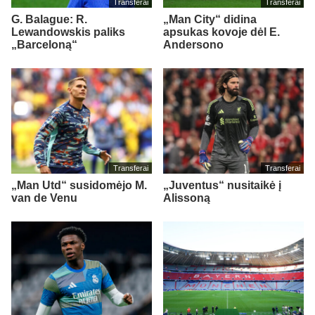
Transferai
Transferai
G. Balague: R.
„Man City“ didina
Lewandowskis paliks
apsukas kovoje dėl E.
„Barceloną“
Andersono
Transferai
Transferai
„Man Utd“ susidomėjo M.
„Juventus“ nusitaikė į
van de Venu
Alissoną