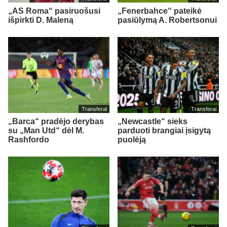
„AS Roma“ pasiruošusi
„Fenerbahce“ pateikė
išpirkti D. Maleną
pasiūlymą A. Robertsonui
Transferai
Transferai
„Barca“ pradėjo derybas
„Newcastle“ sieks
su „Man Utd“ dėl M.
parduoti brangiai įsigytą
Rashfordo
puolėją