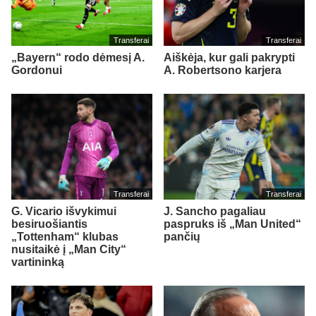
Transferai
Transferai
„Bayern“ rodo dėmesį A.
Aiškėja, kur gali pakrypti
Gordonui
A. Robertsono karjera
Transferai
Transferai
G. Vicario išvykimui
J. Sancho pagaliau
besiruošiantis
paspruks iš „Man United“
„Tottenham“ klubas
pančių
nusitaikė į „Man City“
vartininką