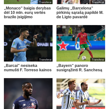
Transferai
Transferai
„Monaco“ baigia derybas
Galimų „Barcelona“
dėl 10 mln. eurų vertės
pirkinių sąrašą papildė M.
brazilo įsigijimo
de Ligto pavardė
Transferai
Transferai
„Barcai“ nesiseka
„Bayern“ panoro
numušti F. Torreso kainos
susigrąžinti R. Sanchesą