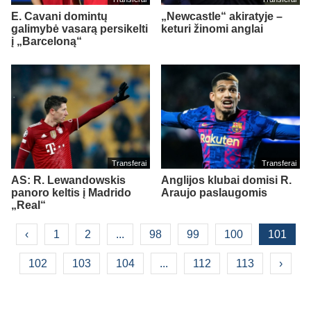
E. Cavani domintų
„Newcastle“ akiratyje –
galimybė vasarą persikelti
keturi žinomi anglai
į „Barceloną“
Transferai
Transferai
AS: R. Lewandowskis
Anglijos klubai domisi R.
panoro keltis į Madrido
Araujo paslaugomis
„Real“
‹
1
2
...
98
99
100
101
102
103
104
...
112
113
›