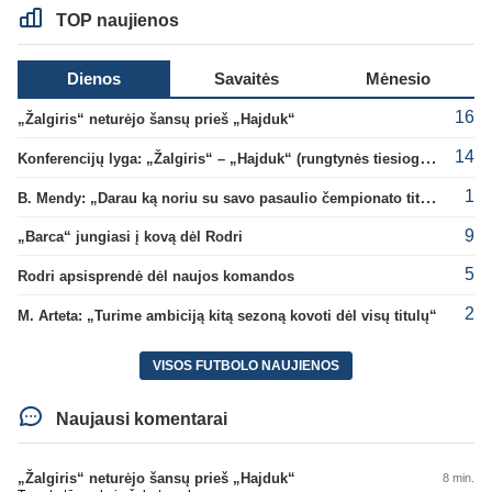
TOP naujienos
Dienos
Savaitės
Mėnesio
16
„Žalgiris“ neturėjo šansų prieš „Hajduk“
14
Konferencijų lyga: „Žalgiris“ – „Hajduk“ (rungtynės tiesiogiai)
1
B. Mendy: „Darau ką noriu su savo pasaulio čempionato titulu“
9
„Barca“ jungiasi į kovą dėl Rodri
5
Rodri apsisprendė dėl naujos komandos
2
M. Arteta: „Turime ambiciją kitą sezoną kovoti dėl visų titulų“
VISOS FUTBOLO NAUJIENOS
Naujausi komentarai
„Žalgiris“ neturėjo šansų prieš „Hajduk“
8 min.