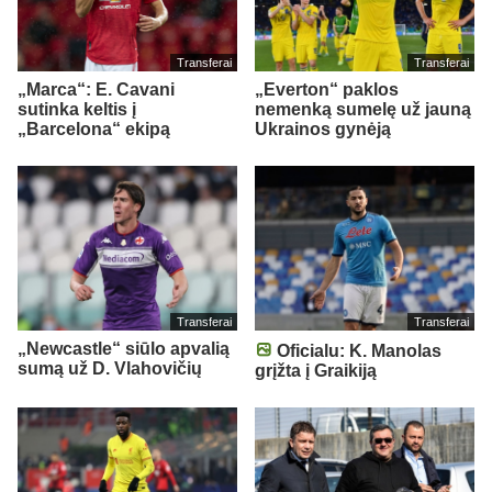
Transferai
Transferai
„Marca“: E. Cavani
„Everton“ paklos
sutinka keltis į
nemenką sumelę už jauną
„Barcelona“ ekipą
Ukrainos gynėją
Transferai
Transferai
„Newcastle“ siūlo apvalią
Oficialu: K. Manolas
sumą už D. Vlahovičių
grįžta į Graikiją