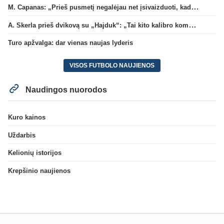
M. Capanas: „Prieš pusmetį negalėjau net įsivaizduoti, kad žaisime prieš „Hajduk“
A. Skerla prieš dvikovą su „Hajduk“: „Tai kito kalibro komanda“
Turo apžvalga: dar vienas naujas lyderis
VISOS FUTBOLO NAUJIENOS
Naudingos nuorodos
Kuro kainos
Uždarbis
Kelionių istorijos
Krepšinio naujienos