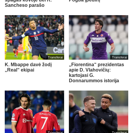
Sancheso parašo
Transferai
Transferai
K. Mbappe davė žodį
„Fiorentina“ prezidentas
„Real“ ekipai
apie D. Vlahovičių:
kartojasi G.
Donnarummos istorija
Transferai
Transferai