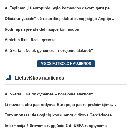
A. Tapinas: „Iš europinio lygio komandos gavom gerų pamokų“
Oficialu: „Leeds“ už rekordinę klubui sumą įsigijo Anglijos rinktinės vartininką
Rodri apsisprendė dėl naujos komandos
Vinicius liks „Real“ gretose
A. Skerla: „Ne tik gynėmės – norėjome atakuoti“
VISOS FUTBOLO NAUJIENOS
Lietuviškos naujienos
A. Skerla: „Ne tik gynėmės – norėjome atakuoti“
Lietuvos klubų pasirodymai Europoje: patirti pralaimėjimai Kroatijos atstovams
Turo anonsas: tiesioginių konkurentų dvikova Gargžduose
Informacija žiūrovams rugpjūčio 6 d. UEFA rungtynėms