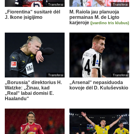
Transferai
Transferai
„Fiorentina“ susitarė dėl
M. Raiola jau planuoja
J. Ikone įsigijimo
permainas M. de Ligto
karjeroje
(įvardino tris klubus)
Transferai
Transferai
„Borussia“ direktorius H.
„Arsenal“ nepasiduoda
Watzke: „Žinau, kad
kovoje dėl D. Kuluševskio
„Real“ labai domisi E.
Haalandu“