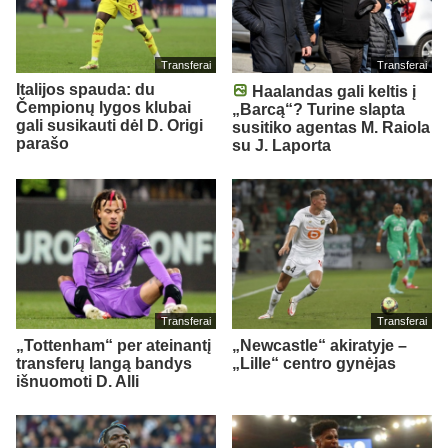
Transferai
Transferai
Italijos spauda: du
Haalandas gali keltis į
Čempionų lygos klubai
„Barcą“? Turine slapta
gali susikauti dėl D. Origi
susitiko agentas M. Raiola
parašo
su J. Laporta
Transferai
Transferai
„Tottenham“ per ateinantį
„Newcastle“ akiratyje –
transferų langą bandys
„Lille“ centro gynėjas
išnuomoti D. Alli