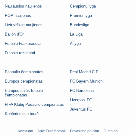
Naujausios naujienos
Čempionų lyga
POP naujienos
Premier lyga
Lietuviškos naujienos
Bundesliga
Ballon d'Or
La Liga
Futbolo tvarkarasciai
A lyga
Futbolo rezultatai
Pasaulio čempionatas
Real Madrid C.F.
Europos čempionatas
FC Bayern Munich
Europos salės futbolo
FC Barcelona
čempionatas
Liverpool FC
FIFA Klubų Pasaulio čempionatas
Juventus FC
Konfederacijų taurė
Kontaktai
Apie Eurofootball
Privatumo politika
Futbolas