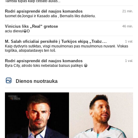
Tamsta tūpas kaip čebato aulas...
Rodri apsisprendė dėl naujos komandos
21 min.
tuomet deJongui ir Kasado atia , Bernalis liks dubleriu.
Vinicius liks „Real“ gretose
46 min.
aciu dievui😀D
M. Salah oficialiai persikėlė į Turkijos ekipą „Trabzonspor“
1 val.
Kaip dydvyris sutiktas, visgi musulmonas pas musulmonus nuvarė. Viskas
logiška, atsipalaidavęs ten loš.
Rodri apsisprendė dėl naujos komandos
1 val.
Byra City, atrodo toks nebelabai baisus palikęs 😀
Dienos nuotrauka