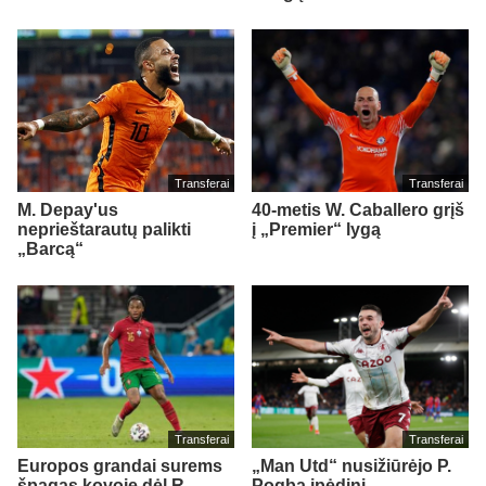
Transferai
Transferai
M. Depay'us
40-metis W. Caballero grįš
neprieštarautų palikti
į „Premier“ lygą
„Barcą“
Transferai
Transferai
Europos grandai surems
„Man Utd“ nusižiūrėjo P.
špagas kovoje dėl R.
Pogba įpėdinį