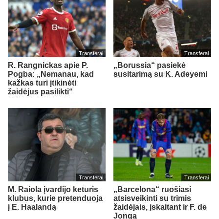
Transferai
Transferai
R. Rangnickas apie P.
„Borussia“ pasiekė
Pogba: „Nemanau, kad
susitarimą su K. Adeyemi
kažkas turi įtikinėti
žaidėjus pasilikti“
Transferai
Transferai
M. Raiola įvardijo keturis
„Barcelona“ ruošiasi
klubus, kurie pretenduoja
atsisveikinti su trimis
į E. Haalandą
žaidėjais, įskaitant ir F. de
Jongą