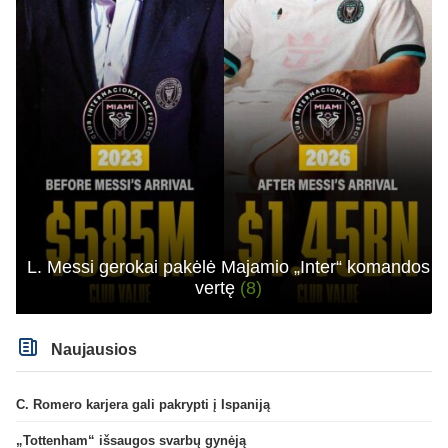
L. Messi gerokai pakėlė Majamio „Inter“ komandos
vertę
(8)
Naujausios
C. Romero karjera gali pakrypti į Ispaniją
„Tottenham“ išsaugos svarbų gynėją