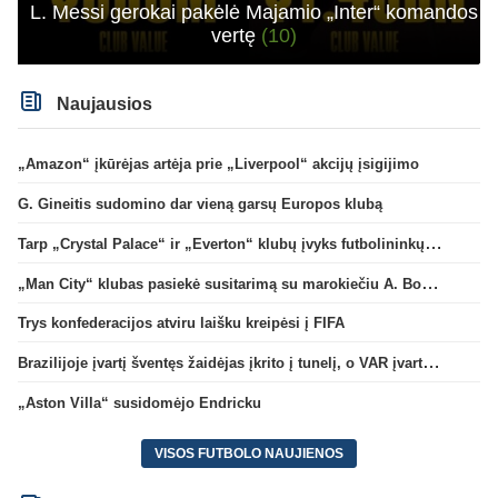
L. Messi gerokai pakėlė Majamio „Inter“ komandos
vertę
(10)
Naujausios
„Amazon“ įkūrėjas artėja prie „Liverpool“ akcijų įsigijimo
G. Gineitis sudomino dar vieną garsų Europos klubą
Tarp „Crystal Palace“ ir „Everton“ klubų įvyks futbolininkų mainai
„Man City“ klubas pasiekė susitarimą su marokiečiu A. Bouaddi
Trys konfederacijos atviru laišku kreipėsi į FIFA
Brazilijoje įvartį šventęs žaidėjas įkrito į tunelį, o VAR įvartį atšaukė
„Aston Villa“ susidomėjo Endricku
VISOS FUTBOLO NAUJIENOS