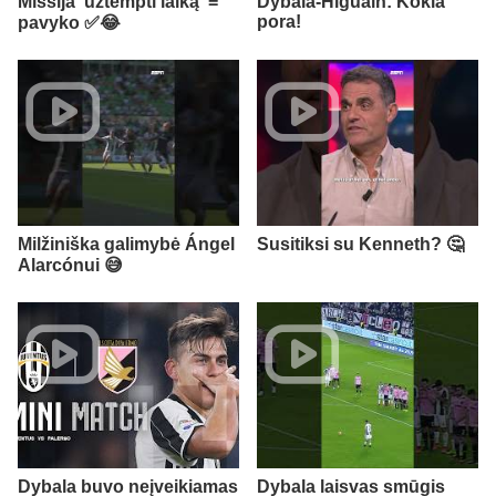
Missija 'uztempti laiką' =
Dybala-Higuain: Kokia
pora!
pavyko ✅️😂
Milžiniška galimybė Ángel
Susitiksi su Kenneth? 🤔
Alarcónui 😅
Dybala buvo neįveikiamas
Dybala laisvas smūgis