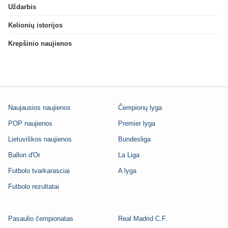
Uždarbis
Kelionių istorijos
Krepšinio naujienos
Naujausios naujienos
Čempionų lyga
POP naujienos
Premier lyga
Lietuviškos naujienos
Bundesliga
Ballon d'Or
La Liga
Futbolo tvarkarasciai
A lyga
Futbolo rezultatai
Pasaulio čempionatas
Real Madrid C.F.