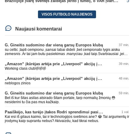
5
Brazilijoje įvartį šventęs žaidėjas įkrito į tunelį, o VAR įvartį atšaukė
VISOS FUTBOLO NAUJIENOS
Naujausi komentarai
G. Gineitis sudomino dar vieną garsų Europos klubą
37 min.
su celtic ,tapti cempionu ,sansai labai dideli ,bet cempionato lygis aisku
zemesnis .Ar tai jam butu pasiekimas .manyciau ,kad taip.Svarbiausiai ,jei
ten zais pagrinde istisai,tai jau irgi neblogai
„Amazon“ įkūrėjas artėja prie „Liverpool“ akcijų įsigijimo
39 min.
Working class club🤣🤣🤣
„Amazon“ įkūrėjas artėja prie „Liverpool“ akcijų įsigijimo
48 min.
neblogos zinios
G. Gineitis sudomino dar vieną garsų Europos klubą
59 min.
Bet iš kur šitas asilas atsirado šitam portale, tarp normalių žmonių 😳
nesiderini tu čia pas mus kažkaip.
Paaiškėjo, kas turėjo įtakos Rodri sprendimui pasirinkti Barselonos pusę
1 val.
Kai esi iš gilaus kaimo, tai ir technologijos svetimos ane? 😂 Tai argumentų ir
įrodymų kaip suprantu nebus? Akivaizdu, kad tikrai nebus.