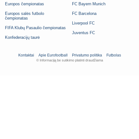
Europos čempionatas
FC Bayern Munich
Europos salės futbolo
FC Barcelona
čempionatas
Liverpool FC
FIFA Klubų Pasaulio čempionatas
Juventus FC
Konfederacijų taurė
Kontaktai
Apie Eurofootball
Privatumo politika
Futbolas
© Informaciją be sutikimo platinti draudžiama