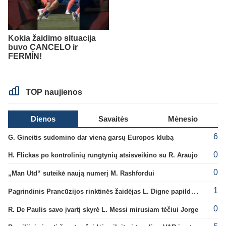
Kokia žaidimo situacija
buvo CANCELO ir
FERMÍN!
TOP naujienos
Dienos
Savaitės
Mėnesio
6
G. Gineitis sudomino dar vieną garsų Europos klubą
0
H. Flickas po kontrolinių rungtynių atsisveikino su R. Araujo
0
„Man Utd“ suteikė naują numerį M. Rashfordui
1
Pagrindinis Prancūzijos rinktinės žaidėjas L. Digne papildė PSG gretas
0
R. De Paulis savo įvartį skyrė L. Messi mirusiam tėčiui Jorge