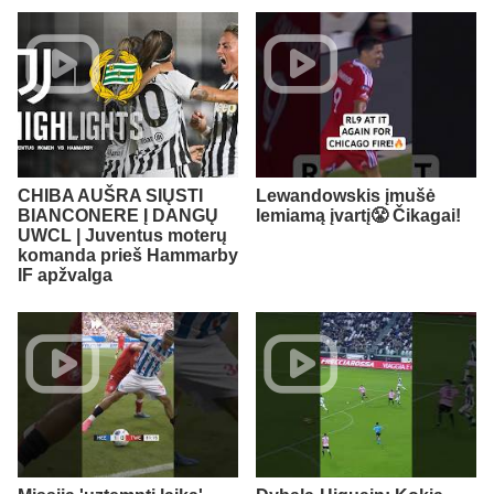
CHIBA AUŠRA SIŲSTI
Lewandowskis įmušė
BIANCONERE Į DANGŲ
lemiamą įvartį😤 Čikagai!
UWCL | Juventus moterų
komanda prieš Hammarby
IF apžvalga