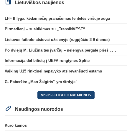
Lietuviškos naujienos
LFF II lyga: kėdainiečių pranašumas lentelės viršuje auga
Pirmadienį – susitikimas su „TransINVEST“
Lietuvos futbolo atstovai užsienyje (rugpjūčio 3-9 dienos)
Po dviejų M. Liužinaitės įvarčių – nelengva pergalė prieš „Bangą“
Informacija dėl bilietų į UEFA rungtynes Splite
Vaikinų U15 rinktinei nepavyko atsirevanšuoti estams
G. Paberžis: „Man Žalgiris“ yra širdyje“
VISOS FUTBOLO NAUJIENOS
Naudingos nuorodos
Kuro kainos