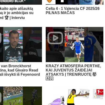
kaito apie atšauktą
Celta 4 - 1 Valencia CF 2025/26
ą ir jo ambicijas su
PILNAS MAČAS
d 🏆 | Interviu
 van Bronckhorst
KRAZY ATMOSFERA PERTHE,
ina, kad Givairo Read
KAI JUVENTUS ŽAIDĖJAI
ali išvykti iš Feyenoord
ATSAKYS Į TRENIRUOTĘ 🤯
🇦🇺