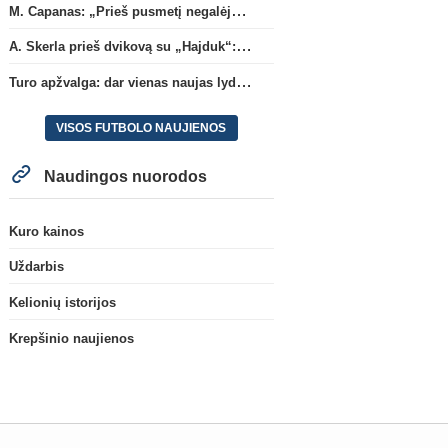
M. Capanas: „Prieš pusmetį negalėjau net įsivaizduoti, kad žaisime prieš „Hajduk“
A. Skerla prieš dvikovą su „Hajduk“: „Tai kito kalibro komanda“
Turo apžvalga: dar vienas naujas lyderis
VISOS FUTBOLO NAUJIENOS
Naudingos nuorodos
Kuro kainos
Uždarbis
Kelionių istorijos
Krepšinio naujienos