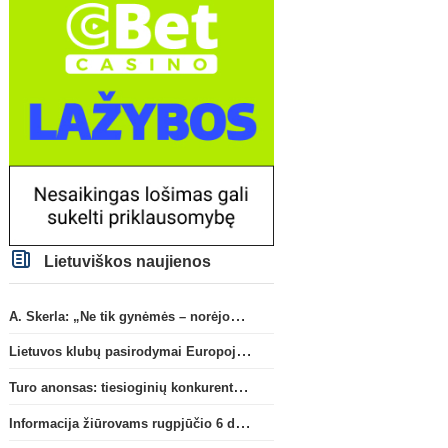
Lietuviškos naujienos
A. Skerla: „Ne tik gynėmės – norėjome atakuoti“
Lietuvos klubų pasirodymai Europoje: patirti pralaimėjimai Kroatijos atstovams
Turo anonsas: tiesioginių konkurentų dvikova Gargžduose
Informacija žiūrovams rugpjūčio 6 d. UEFA rungtynėms