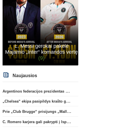
rinktinės nesulipdysi...
L. Messi gerokai pakėlė
Majamio „Inter“ komandos vertę
(9)
Naujausios
Argentinos federacijos prezidentas C. Tapia negailėjo pagyrų G. Infantino
„Chelsea“ ekipa pasipildys krašto gynėju P. Chavarria
Prie „Club Brugge“ prisijungs „Mallorca“ klube atsiskleidęs J. Virgili
C. Romero karjera gali pakrypti į Ispaniją