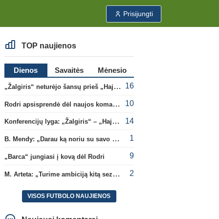
Prisijungti
TOP naujienos
Dienos
Savaitės
Mėnesio
16
„Žalgiris“ neturėjo šansų prieš „Hajduk“
10
Rodri apsisprendė dėl naujos komandos
14
Konferencijų lyga: „Žalgiris“ – „Hajduk“ (rungtynės tiesiogiai)
1
B. Mendy: „Darau ką noriu su savo pasaulio čempionato titulu“
9
„Barca“ jungiasi į kovą dėl Rodri
2
M. Arteta: „Turime ambiciją kitą sezoną kovoti dėl visų titulų“
VISOS FUTBOLO NAUJIENOS