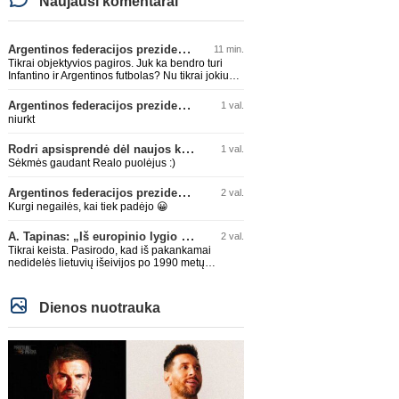
Naujausi komentarai
Argentinos federacijos prezidentas C. Tapia negailėjo pagyrų G. Infantino
11 min.
Tikrai objektyvios pagiros. Juk ka bendro turi
Infantino ir Argentinos futbolas? Nu tikrai jokiu
bendru reikaliuku :)))
Argentinos federacijos prezidentas C. Tapia negailėjo pagyrų G. Infantino
1 val.
niurkt
Rodri apsisprendė dėl naujos komandos
1 val.
Sėkmės gaudant Realo puolėjus :)
Argentinos federacijos prezidentas C. Tapia negailėjo pagyrų G. Infantino
2 val.
Kurgi negailės, kai tiek padėjo 😀
A. Tapinas: „Iš europinio lygio komandos gavom gerų pamokų“
2 val.
Tikrai keista. Pasirodo, kad iš pakankamai
nedidelės lietuvių išeivijos po 1990 metų
Amerikoje lietuvių šeimije atsirado tikrai
talentingas jaunuolis, mokantis apsivesti
abejomis kojomis, mokantis visokiausių ’fintų’,
Dienos nuotrauka
stiprus fiziškai, kurio nepastumsi kaip Golubicko,
t. y. gerai išsilaikantis ant kojų kovoje, dar ir
antrame aukšte neblogai atrodantis, greitai
priimantis dažniausiai teisingus sprendimus, ir
dar turintis neblogą greitį. O Lietuvoje net tokie
talentai ’uždera’ gal kartą per dešimtmetį ar du.
Bet iš 1-2 aukštesnio lygio žaidėjų rimtos