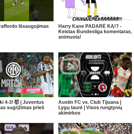
Traffordo Išsaugojimas
Harry Kane PADARĖ KĄ!? -
Keistas Bundesliga komentaras,
animuota!
ki 4-3! 🤯 | Juventus
Austin FC vs. Club Tijuana |
nas sugrįžimas prieš
Lygų taurė | Visos rungtynių
akimirkos