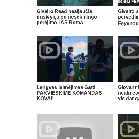
Givairo Read nesijaučia
Givairo s
nusivylęs po nesėkmingo
pervedim
perėjimo į AS Roma.
Feyenoor
Lengvas laimėjimas Gatti!
Giovanni
PAKVIESKIME KOMANDAS
neatmest
KOVAI!
vis dar g