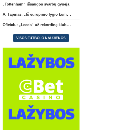
„Tottenham“ išsaugos svarbų gynėją
A. Tapinas: „Iš europinio lygio komandos gavom gerų pamokų“
Oficialu: „Leeds“ už rekordinę klubui sumą įsigijo Anglijos rinktinės vartininką
VISOS FUTBOLO NAUJIENOS