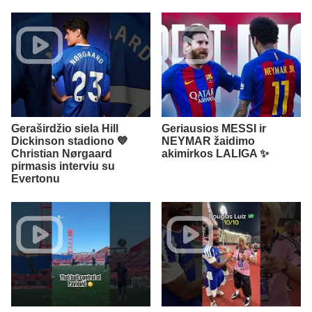
Geraširdžio siela Hill
Geriausios MESSI ir
Dickinson stadiono 💙
NEYMAR žaidimo
Christian Nørgaard
akimirkos LALIGA ✨
pirmasis interviu su
Evertonu