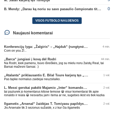
M. Salah karjerą tęs Turkijoje
0
B. Mendy: „Darau ką noriu su savo pasaulio čempionato titulu“
VISOS FUTBOLO NAUJIENOS
Naujausi komentarai
Konferencijų lyga: „Žalgiris“ – „Hajduk“ (rungtynės tiesiogiai)
4 min.
Com on you Ž!...
„Barca“ jungiasi į kovą dėl Rodri
44 min.
Na Rodri, kiek pamenu, buvo išreiškės, jog su mielu noru žaistų Real, tai
Barsai mažesni šansai. :)
„Atalanta“ priklausantis E. Bilal Toure karjerą tęs „Parma“ gretose
1 val.
Pas tapke normalus zaidejai neuzsilaiko.
L. Messi gerokai pakėlė Majamio „Inter“ komandos vertę
2 val.
tai paziurek jo komentarus kitose temose 😀 visur komentarai tik apie
ronaldo ir reala 😀 nesvarbu jam i tema ar ne, sugebes ikist vis tiek kazka
Ilgametis „Arsenal“ žaidėjas T. Tomiyasu papildys „Crystal Palace“ ekipą
2 val.
Jis Arsenale tik 3 sezonus sužaidė, x z kur čia ilgametis