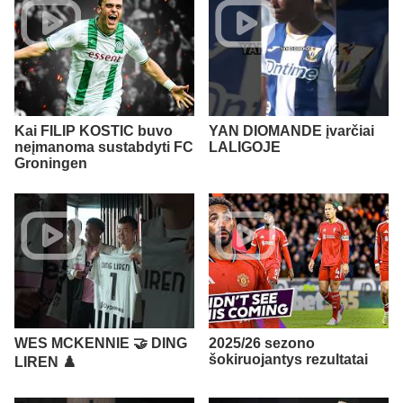
Kai FILIP KOSTIC buvo
YAN DIOMANDE įvarčiai
neįmanoma sustabdyti FC
LALIGOJE
Groningen
WES MCKENNIE 🤝 DING
2025/26 sezono
šokiruojantys rezultatai
LIREN ♟️