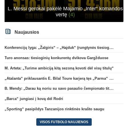
L. Messi gerokai pakėlė Majamio „Inter“ komandos
vertę
(4)
Naujausios
Konferencijų lyga: „Žalgiris“ – „Hajduk“ (rungtynės tiesiogiai)
Turo anonsas: tiesioginių konkurentų dvikova Gargžduose
M. Arteta: „Turime ambiciją kitą sezoną kovoti dėl visų titulų“
„Atalanta“ priklausantis E. Bilal Toure karjerą tęs „Parma“ gretose
B. Mendy: „Darau ką noriu su savo pasaulio čempionato titulu“
„Barca“ jungiasi į kovą dėl Rodri
„Sporting“ pasipildys Tanzanijos rinktinės krašto saugu
VISOS FUTBOLO NAUJIENOS