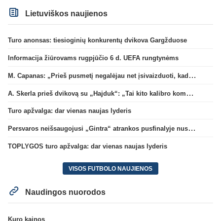
Lietuviškos naujienos
Turo anonsas: tiesioginių konkurentų dvikova Gargžduose
Informacija žiūrovams rugpjūčio 6 d. UEFA rungtynėms
M. Capanas: „Prieš pusmetį negalėjau net įsivaizduoti, kad žaisime prieš „Hajduk“
A. Skerla prieš dvikovą su „Hajduk“: „Tai kito kalibro komanda“
Turo apžvalga: dar vienas naujas lyderis
Persvaros neišsaugojusi „Gintra“ atrankos pusfinalyje nusileido Škotijos čempionėms
TOPLYGOS turo apžvalga: dar vienas naujas lyderis
VISOS FUTBOLO NAUJIENOS
Naudingos nuorodos
Kuro kainos