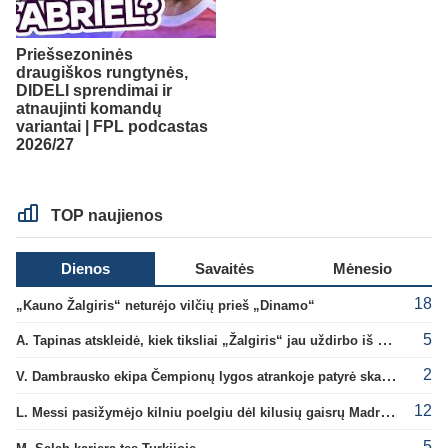
Priešsezoninės
draugiškos rungtynės,
DIDELI sprendimai ir
atnaujinti komandų
variantai | FPL podcastas
2026/27
TOP naujienos
Dienos
Savaitės
Mėnesio
18
„Kauno Žalgiris“ neturėjo vilčių prieš „Dinamo“
5
A. Tapinas atskleidė, kiek tiksliai „Žalgiris“ jau uždirbo iš UEFA premijų
2
V. Dambrausko ekipa Čempionų lygos atrankoje patyrė skaudžią nesėkmę
12
L. Messi pasižymėjo kilniu poelgiu dėl kilusių gaisrų Madride
5