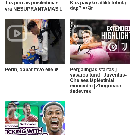
Tas pirmas prisilietimas
Kas pavyko atlikti tobulą
dap? 👀🤝
yra NESUPRANTAMAS 🫪
Perth, dabar tavo eilė 🫵
Pergalingas startas į
vasaros turą! | Juventus-
Chelsea išplėstiniai
momentai | Zhegrovos
šedevras