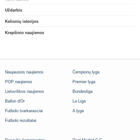
Uždarbis
Kelionių istorijos
Krepšinio naujienos
Naujausios naujienos
Čempionų lyga
POP naujienos
Premier lyga
Lietuviškos naujienos
Bundesliga
Ballon d'Or
La Liga
Futbolo tvarkarasciai
A lyga
Futbolo rezultatai