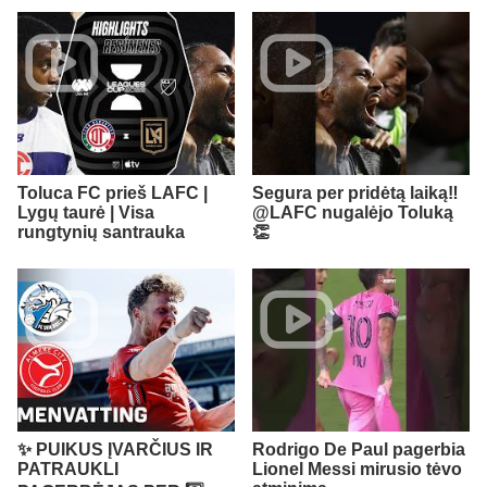
Toluca FC prieš LAFC |
Segura per pridėtą laiką‼️ ​
Lygų taurė | Visa
@LAFC nugalėjo Toluką
rungtynių santrauka
👏
✨ PUIKUS ĮVARČIUS IR
Rodrigo De Paul pagerbia
PATRAUKLI
Lionel Messi mirusio tėvo