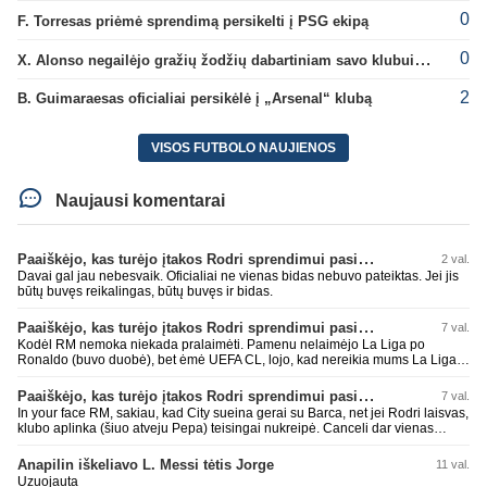
0
F. Torresas priėmė sprendimą persikelti į PSG ekipą
0
X. Alonso negailėjo gražių žodžių dabartiniam savo klubui „Chelsea“
2
B. Guimaraesas oficialiai persikėlė į „Arsenal“ klubą
VISOS FUTBOLO NAUJIENOS
Naujausi komentarai
Paaiškėjo, kas turėjo įtakos Rodri sprendimui pasirinkti Barselonos pusę
2 val.
Davai gal jau nebesvaik. Oficialiai ne vienas bidas nebuvo pateiktas. Jei jis
būtų buvęs reikalingas, būtų buvęs ir bidas.
Paaiškėjo, kas turėjo įtakos Rodri sprendimui pasirinkti Barselonos pusę
7 val.
Kodėl RM nemoka niekada pralaimėti. Pamenu nelaimėjo La Liga po
Ronaldo (buvo duobė), bet ėmė UEFA CL, lojo, kad nereikia mums La Liga,
kaip n metų nepasisekė laimėti dar tada Benzema lyg užmetė, kad nori
laimėti La Liga. Dabar vėl gavo nuo Barcos ir Rodri ateina ne pas juos, vėl
Paaiškėjo, kas turėjo įtakos Rodri sprendimui pasirinkti Barselonos pusę
7 val.
nereikia mums jo, senas ir t.t. Gal davai vyriškai priimkit tuos pralaimėjimus
In your face RM, sakiau, kad City sueina gerai su Barca, net jei Rodri laisvas,
be kvailų nereikia, nenorim ir t.t.
klubo aplinka (šiuo atveju Pepa) teisingai nukreipė. Canceli dar vienas
buves Rodri bendraklubis, bus įdomus sezonas. Abu apsipirko neblogai.
Super
Anapilin iškeliavo L. Messi tėtis Jorge
11 val.
Uzuojauta