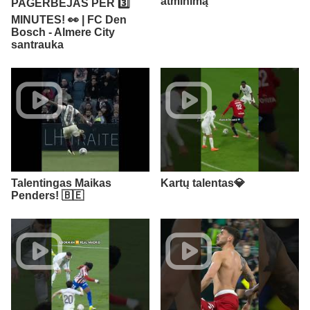
atminimą
PAGERBĖJAS PER 3️⃣
MINUTES! 👀 | FC Den
Bosch - Almere City
santrauka
Talentingas Maikas
Kartų talentas💎
Penders! 🇧🇪