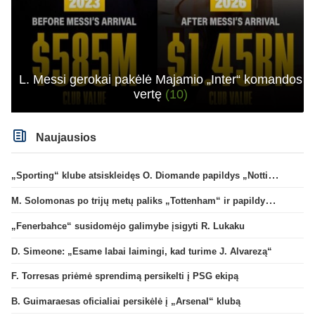
L. Messi gerokai pakėlė Majamio „Inter“ komandos
vertę
(10)
Naujausios
„Sporting“ klube atsiskleidęs O. Diomande papildys „Nottingham“ gretas
M. Solomonas po trijų metų paliks „Tottenham“ ir papildys „West Ham“ klubą
„Fenerbahce“ susidomėjo galimybe įsigyti R. Lukaku
D. Simeone: „Esame labai laimingi, kad turime J. Alvarezą“
F. Torresas priėmė sprendimą persikelti į PSG ekipą
B. Guimaraesas oficialiai persikėlė į „Arsenal“ klubą