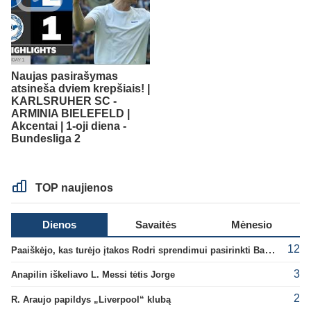
Naujas pasirašymas
atsineša dviem krepšiais! |
KARLSRUHER SC -
ARMINIA BIELEFELD |
Akcentai | 1-oji diena -
Bundesliga 2
TOP naujienos
Dienos
Savaitės
Mėnesio
12
Paaiškėjo, kas turėjo įtakos Rodri sprendimui pasirinkti Barselonos pusę
3
Anapilin iškeliavo L. Messi tėtis Jorge
2
R. Araujo papildys „Liverpool“ klubą