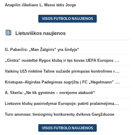
Anapilin iškeliavo L. Messi tėtis Jorge
VISOS FUTBOLO NAUJIENOS
Lietuviškos naujienos
G. Paberžis: „Man Žalgiris“ yra širdyje“
„Gintra“ nustelbė Rygos klubą ir tęs kovas UEFA Europos taurės atrankoje
Vaikinų U15 rinktinė Taline sužaidė pirmąsias kontrolines rungtynes
Kristupas–Algirdas Padegimas sugrįžta į FC „Hegelmann” B sudėtį
A. Skerla: „Ne tik gynėmės – norėjome atakuoti“
Lietuvos klubų pasirodymai Europoje: patirti pralaimėjimai Kroatijos atstovams
Turo anonsas: tiesioginių konkurentų dvikova Gargžduose
VISOS FUTBOLO NAUJIENOS