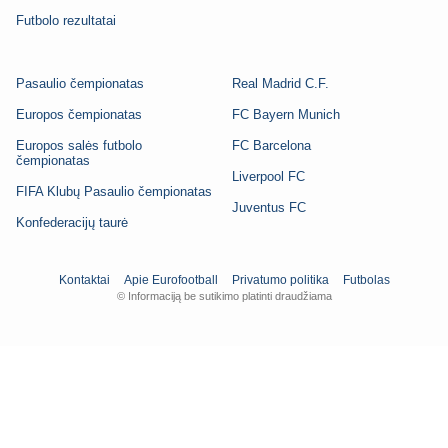
Futbolo rezultatai
Pasaulio čempionatas
Real Madrid C.F.
Europos čempionatas
FC Bayern Munich
Europos salės futbolo
FC Barcelona
čempionatas
Liverpool FC
FIFA Klubų Pasaulio čempionatas
Juventus FC
Konfederacijų taurė
Kontaktai
Apie Eurofootball
Privatumo politika
Futbolas
© Informaciją be sutikimo platinti draudžiama