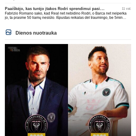
Paaiškėjo, kas turėjo įtakos Rodri sprendimui pasirinkti Barselonos pusę
11 val.
Fabrizio Romano sako, kad Real net nebidino Rodri, o Barca net neiperka
jo, ta prasme 50 liamų nesiūlo. Išpustas reikalas dėl traumingo, be 5min
dieduko.
Dienos nuotrauka