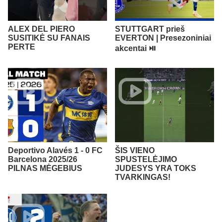
ALEX DEL PIERO
STUTTGART prieš
SUSITIKĖ SU FANAIS
EVERTON | Presezoniniai
PERTE
akcentai ⏯️
Deportivo Alavés 1 - 0 FC
ŠIS VIENO
Barcelona 2025/26
SPUSTELĖJIMO
PILNAS MĖGEBIUS
JUDESYS YRA TOKS
TVARKINGAS!