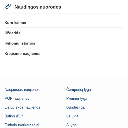
Naudingos nuorodos
Kuro kainos
Uždarbis
Kelionių istorijos
Krepšinio naujienos
Naujausios naujienos
Čempionų lyga
POP naujienos
Premier lyga
Lietuviškos naujienos
Bundesliga
Ballon d'Or
La Liga
Futbolo tvarkarasciai
A lyga