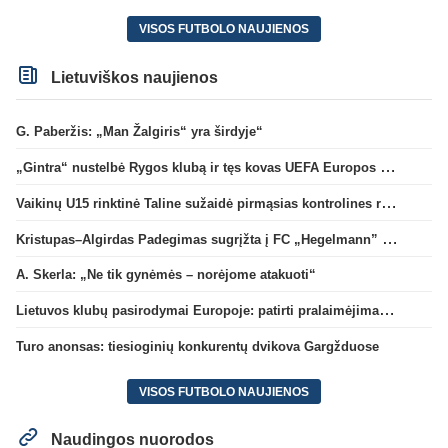
VISOS FUTBOLO NAUJIENOS
Lietuviškos naujienos
G. Paberžis: „Man Žalgiris“ yra širdyje“
„Gintra“ nustelbė Rygos klubą ir tęs kovas UEFA Europos taurės atrankoje
Vaikinų U15 rinktinė Taline sužaidė pirmąsias kontrolines rungtynes
Kristupas–Algirdas Padegimas sugrįžta į FC „Hegelmann” B sudėtį
A. Skerla: „Ne tik gynėmės – norėjome atakuoti“
Lietuvos klubų pasirodymai Europoje: patirti pralaimėjimai Kroatijos atstovams
Turo anonsas: tiesioginių konkurentų dvikova Gargžduose
VISOS FUTBOLO NAUJIENOS
Naudingos nuorodos