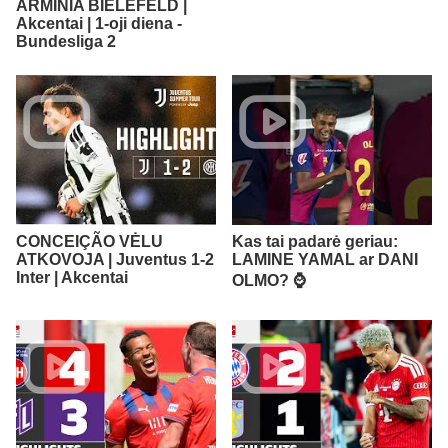
ARMINIA BIELEFELD |
Akcentai | 1-oji diena -
Bundesliga 2
CONCEIÇÃO VĖLU
Kas tai padarė geriau:
ATKOVOJA | Juventus 1-2
LAMINE YAMAL ar DANI
Inter | Akcentai
OLMO? ⌚️