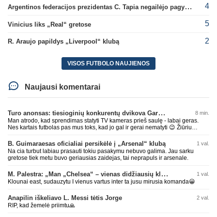
4
Argentinos federacijos prezidentas C. Tapia negailėjo pagyrų G. Infantino
5
Vinicius liks „Real“ gretose
2
R. Araujo papildys „Liverpool“ klubą
VISOS FUTBOLO NAUJIENOS
Naujausi komentarai
Turo anonsas: tiesioginių konkurentų dvikova Gargžduose
8 min.
Man atrodo, kad sprendimas statyti TV kameras prieš saulę - labai geras.
Nes kartais futbolas pas mus toks, kad jo gal ir gerai nematyti 😉 Žiūriu
transliaciją iš DG stadiono, tai negaliu atsidžiaugt tribūnos vaizdu - tuščia,
kaip alaus butelys, kurį ką tik išmaukiau. Linkėjimai Tadui (slapyvardžiu „apie
B. Guimaraesas oficialiai persikėlė į „Arsenal“ klubą
1 val.
nieką“), kuris kiek girdėjau, įpūtė akis varvinančių transliacijų dvasią 😀
Na cia turbut labiau prasauti tokiu pasakymu nebuvo galima. Jau sarku
gretose tiek metu buvo geriausias zaidejas, tai neprapuls ir arsenale.
M. Palestra: „Man „Chelsea“ – vienas didžiausių klubų futbole“
1 val.
Klounai east, sudauzytu I vienus vartus inter ta jusu mirusia komanda😀
Anapilin iškeliavo L. Messi tėtis Jorge
2 val.
RIP, kad žemelė priimtu🙏