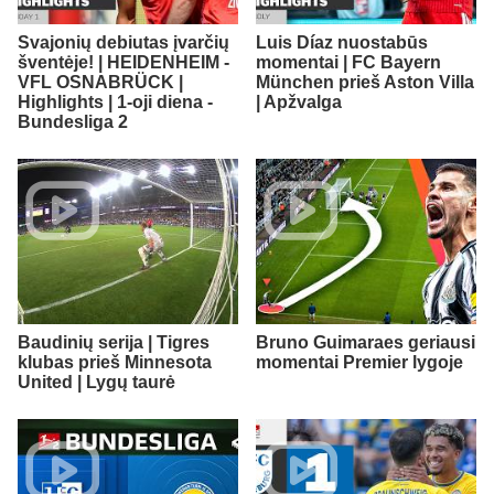
Svajonių debiutas įvarčių
Luis Díaz nuostabūs
šventėje! | HEIDENHEIM -
momentai | FC Bayern
VFL OSNABRÜCK |
München prieš Aston Villa
Highlights | 1-oji diena -
| Apžvalga
Bundesliga 2
Baudinių serija | Tigres
Bruno Guimaraes geriausi
klubas prieš Minnesota
momentai Premier lygoje
United | Lygų taurė