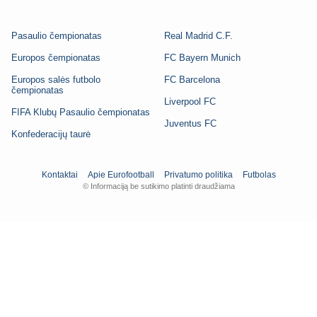
Pasaulio čempionatas
Real Madrid C.F.
Europos čempionatas
FC Bayern Munich
Europos salės futbolo
FC Barcelona
čempionatas
Liverpool FC
FIFA Klubų Pasaulio čempionatas
Juventus FC
Konfederacijų taurė
Kontaktai
Apie Eurofootball
Privatumo politika
Futbolas
© Informaciją be sutikimo platinti draudžiama