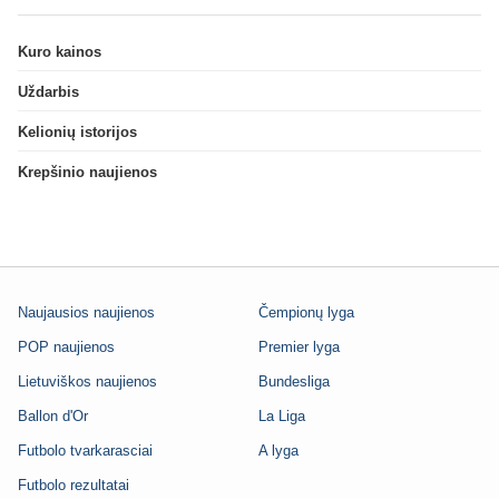
Kuro kainos
Uždarbis
Kelionių istorijos
Krepšinio naujienos
Naujausios naujienos
Čempionų lyga
POP naujienos
Premier lyga
Lietuviškos naujienos
Bundesliga
Ballon d'Or
La Liga
Futbolo tvarkarasciai
A lyga
Futbolo rezultatai