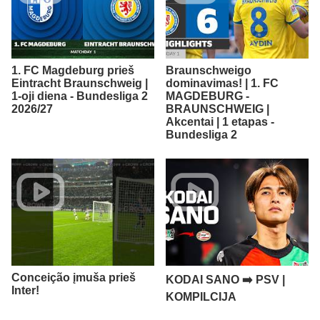
1. FC Magdeburg prieš
Braunschweigo
Eintracht Braunschweig |
dominavimas! | 1. FC
1-oji diena - Bundesliga 2
MAGDEBURG -
2026/27
BRAUNSCHWEIG |
Akcentai | 1 etapas -
Bundesliga 2
Conceição įmuša prieš
KODAI SANO ➡️ PSV |
Inter!
KOMPILCIJA