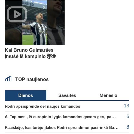
Kai Bruno Guimarães
įmušė iš kampinio 🤯⚽️
TOP naujienos
Dienos
Savaitės
Mėnesio
13
Rodri apsisprendė dėl naujos komandos
6
A. Tapinas: „Iš europinio lygio komandos gavom gerų pamokų“
8
Paaiškėjo, kas turėjo įtakos Rodri sprendimui pasirinkti Barselonos pusę