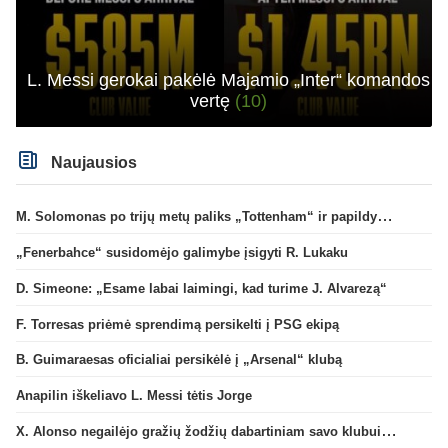
L. Messi gerokai pakėlė Majamio „Inter“ komandos
vertę
(10)
Naujausios
M. Solomonas po trijų metų paliks „Tottenham“ ir papildys „West Ham“ klubą
„Fenerbahce“ susidomėjo galimybe įsigyti R. Lukaku
D. Simeone: „Esame labai laimingi, kad turime J. Alvarezą“
F. Torresas priėmė sprendimą persikelti į PSG ekipą
B. Guimaraesas oficialiai persikėlė į „Arsenal“ klubą
Anapilin iškeliavo L. Messi tėtis Jorge
X. Alonso negailėjo gražių žodžių dabartiniam savo klubui „Chelsea“