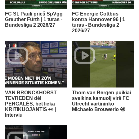
FC St. Pauli prieš SpVgg
FC Energie Cottbus
Greuther Fürth | 1 turas -
kontra Hannover 96 | 1
Bundesliga 2 2026/27
turas - Bundesliga 2
2026/27
VAN BRONCKHORST
Thom van Bergen puikiai
TEVREDEN dėl
sveikina kamuolį virš FC
PERGALĖS, bet lieka
Utrecht vartininko
KRITIKUOJANTIS 👀 |
Michaelo Brouwerio 🤩
Interviu