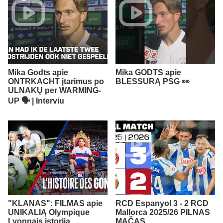
Mika Godts apie
Mika GODTS apie
ONTRKACHT įtarimus po
BLESSURĄ PSG 👀
ULNAKŲ per WARMING-
UP 🗣️ | Interviu
"KLANAS": FILMAS apie
RCD Espanyol 3 - 2 RCD
UNIKALIĄ Olympique
Mallorca 2025/26 PILNAS
Lyonnais istoriją
MAČAS