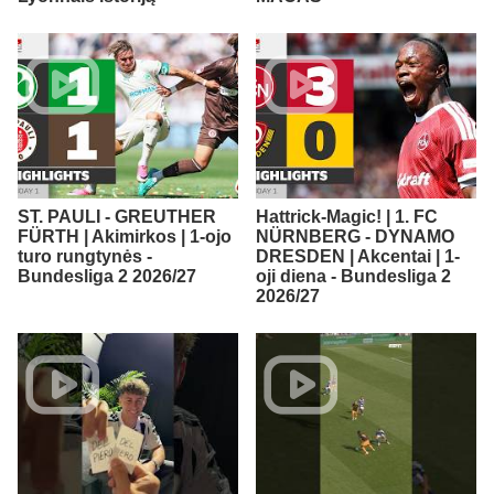
ST. PAULI - GREUTHER
Hattrick-Magic! | 1. FC
FÜRTH | Akimirkos | 1-ojo
NÜRNBERG - DYNAMO
turo rungtynės -
DRESDEN | Akcentai | 1-
Bundesliga 2 2026/27
oji diena - Bundesliga 2
2026/27