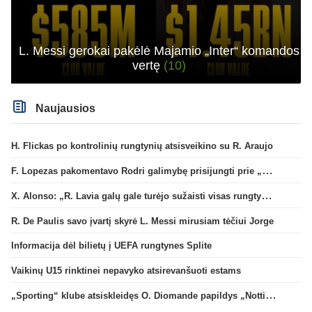
L. Messi gerokai pakėlė Majamio „Inter“ komandos
vertę
(10)
Naujausios
H. Flickas po kontrolinių rungtynių atsisveikino su R. Araujo
F. Lopezas pakomentavo Rodri galimybę prisijungti prie „Barcelona“ ekipos
X. Alonso: „R. Lavia galų gale turėjo sužaisti visas rungtynes“
R. De Paulis savo įvartį skyrė L. Messi mirusiam tėčiui Jorge
Informacija dėl bilietų į UEFA rungtynes Splite
Vaikinų U15 rinktinei nepavyko atsirevanšuoti estams
„Sporting“ klube atsiskleidęs O. Diomande papildys „Nottingham“ gretas