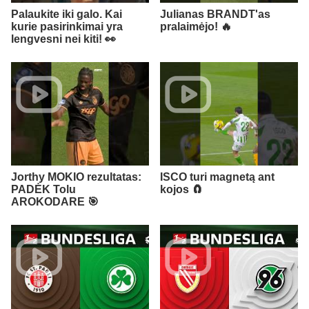
Palaukite iki galo. Kai
Julianas BRANDT'as
kurie pasirinkimai yra
pralaimėjo! 🔥
lengvesni nei kiti! 👀
Jorthy MOKIO rezultatas:
ISCO turi magnetą ant
PADĖK Tolu
kojos 🧲
AROKODARE 🎯