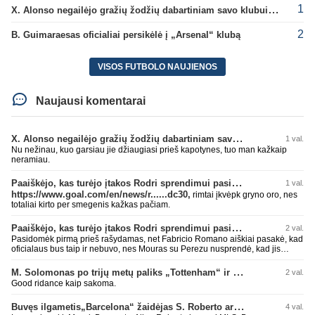
1
X. Alonso negailėjo gražių žodžių dabartiniam savo klubui „Chelsea“
2
B. Guimaraesas oficialiai persikėlė į „Arsenal“ klubą
VISOS FUTBOLO NAUJIENOS
Naujausi komentarai
X. Alonso negailėjo gražių žodžių dabartiniam savo klubui „Chelsea“
1 val.
Nu nežinau, kuo garsiau jie džiaugiasi prieš kapotynes, tuo man kažkaip
neramiau.
Paaiškėjo, kas turėjo įtakos Rodri sprendimui pasirinkti Barselonos pusę
1 val.
https://www.goal.com/en/news/r......dc30,
rimtai įkvėpk gryno oro, nes
totaliai kirto per smegenis kažkas pačiam.
Paaiškėjo, kas turėjo įtakos Rodri sprendimui pasirinkti Barselonos pusę
2 val.
Pasidomėk pirmą prieš rašydamas, net Fabricio Romano aiškiai pasakė, kad
oficialaus bus taip ir nebuvo, nes Mouras su Perezu nusprendė, kad jis
nereikalingas. Niekur nebuvo skelbta. Dar plius gemini paprašiau, kad
surasti info ar buvo oficialus bid. Atsakymas: Ne, oficialaus raštiško
M. Solomonas po trijų metų paliks „Tottenham“ ir papildys „West Ham“ klubą
2 val.
pasiūlymo (official bid) Madrido „Real“ Mančesterio „City“ klubui už Rodri dar
Good ridance kaip sakoma.
nepateikė. ​Nors žiniasklaidoje (pvz., The Athletic, Diario AS) garsiai kalbama
apie „Real“ susidomėjimą ir pradėtus pradinius veiksmus bei derybinius
Buvęs ilgametis„Barcelona“ žaidėjas S. Roberto artėja link persikėlimo į MLS
4 val.
kontaktus su žaidėjo stovykla ar „City“ vadovais, oficialus formalus