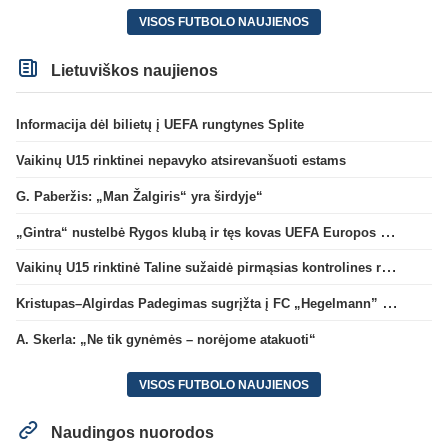
VISOS FUTBOLO NAUJIENOS
Lietuviškos naujienos
Informacija dėl bilietų į UEFA rungtynes Splite
Vaikinų U15 rinktinei nepavyko atsirevanšuoti estams
G. Paberžis: „Man Žalgiris“ yra širdyje“
„Gintra“ nustelbė Rygos klubą ir tęs kovas UEFA Europos taurės atrankoje
Vaikinų U15 rinktinė Taline sužaidė pirmąsias kontrolines rungtynes
Kristupas–Algirdas Padegimas sugrįžta į FC „Hegelmann” B sudėtį
A. Skerla: „Ne tik gynėmės – norėjome atakuoti“
VISOS FUTBOLO NAUJIENOS
Naudingos nuorodos