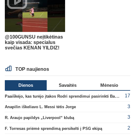
@100GUNSU neįtikėtinas
kaip visada: specialus
svečias KENAN YILDIZ!
TOP naujienos
Dienos
Savaitės
Mėnesio
17
Paaiškėjo, kas turėjo įtakos Rodri sprendimui pasirinkti Barselonos pusę
3
Anapilin iškeliavo L. Messi tėtis Jorge
3
R. Araujo papildys „Liverpool“ klubą
2
F. Torresas priėmė sprendimą persikelti į PSG ekipą