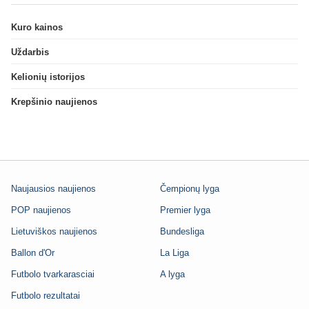
Kuro kainos
Uždarbis
Kelionių istorijos
Krepšinio naujienos
Naujausios naujienos
Čempionų lyga
POP naujienos
Premier lyga
Lietuviškos naujienos
Bundesliga
Ballon d'Or
La Liga
Futbolo tvarkarasciai
A lyga
Futbolo rezultatai