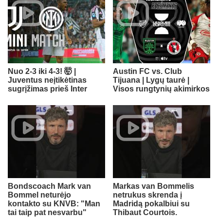
Nuo 2-3 iki 4-3! 🤯 |
Austin FC vs. Club
Juventus neįtikėtinas
Tijuana | Lygų taurė |
sugrįžimas prieš Inter
Visos rungtynių akimirkos
Bondscoach Mark van
Markas van Bommelis
Bommel neturėjo
netrukus skrenda į
kontakto su KNVB: "Man
Madridą pokalbiui su
tai taip pat nesvarbu"
Thibaut Courtois.