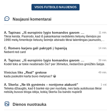
VISOS FUTBOLO NAUJIENOS
Naujausi komentarai
A. Tapinas: „Iš europinio lygio komandos gavom gerų pamokų“
11 min.
Tikrai keista. Pasirodo, kad iš pakankamai nedidelės lietuvių išeivijos po
1990 metų Amerikoje lietuvių šeimije atsirado tikrai talentingas jaunuolis,
mokantis apsivesti abejomis kojomis, mokantis visokiausių ’fintų’, stiprus
fiziškai, kurio nepastumsi kaip Golubicko, t. y. gerai išsilaikantis ant kojų
C. Romero karjera gali pakrypti į Ispaniją
14 min.
kovoje, dar ir antrame aukšte neblogai atrodantis, greitai priimantis
Nebent red card
dažniausiai teisingus sprendimus, ir dar turintis neblogą greitį. O Lietuvoje
net tokie talentai ’uždera’ gal kartą per dešimtmetį ar du. Bet iš 1-2
A. Tapinas: „Iš europinio lygio komandos gavom gerų pamokų“
39 min.
aukštesnio lygio žaidėjų rimtos rinktinės nesulipdysi...
Kodėl toks ar tokie neatsirado čia? per 36metus, riedančios gniūžtės šalyje.
Vinicius liks „Real“ gretose
49 min.
kada paskutini karta buvo melynas? 😀
A. Skerla: „Ne tik gynėmės – norėjome atakuoti“
1 val.
Telieka džiaugtis, kad 6 bankė ėjo per nuošalę, nes tada autobusas tikrai
nebūtų buvusi bloga idėja, kokią Skerla čia bando nupiešt
Dienos nuotrauka