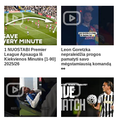
1 NUOSTABI Premier
Leon Goretzka
League Apsauga Iš
nepraleidžia progos
Kiekvienos Minutės [1-90]
pamatyti savo
2025/26
mėgstamiausią komandą
👀