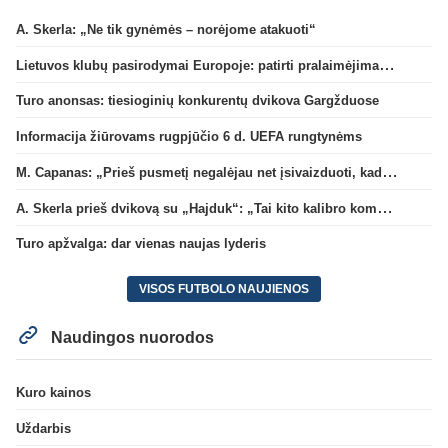
A. Skerla: „Ne tik gynėmės – norėjome atakuoti“
Lietuvos klubų pasirodymai Europoje: patirti pralaimėjimai Kroatijos atstovams
Turo anonsas: tiesioginių konkurentų dvikova Gargžduose
Informacija žiūrovams rugpjūčio 6 d. UEFA rungtynėms
M. Capanas: „Prieš pusmetį negalėjau net įsivaizduoti, kad žaisime prieš „Hajduk“
A. Skerla prieš dvikovą su „Hajduk“: „Tai kito kalibro komanda“
Turo apžvalga: dar vienas naujas lyderis
VISOS FUTBOLO NAUJIENOS
Naudingos nuorodos
Kuro kainos
Uždarbis