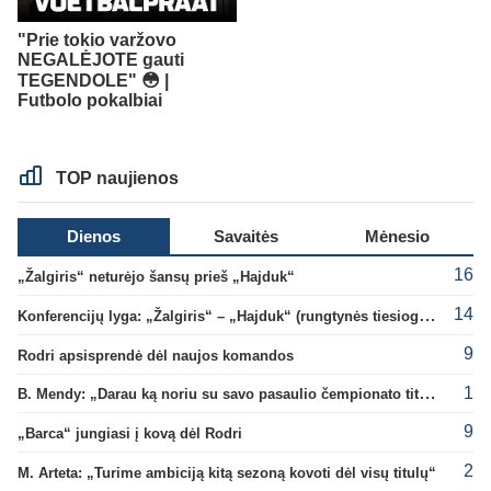
"Prie tokio varžovo
NEGALĖJOTE gauti
TEGENDOLE" 😳 |
Futbolo pokalbiai
TOP naujienos
Dienos
Savaitės
Mėnesio
16
„Žalgiris“ neturėjo šansų prieš „Hajduk“
14
Konferencijų lyga: „Žalgiris“ – „Hajduk“ (rungtynės tiesiogiai)
9
Rodri apsisprendė dėl naujos komandos
1
B. Mendy: „Darau ką noriu su savo pasaulio čempionato titulu“
9
„Barca“ jungiasi į kovą dėl Rodri
2
M. Arteta: „Turime ambiciją kitą sezoną kovoti dėl visų titulų“