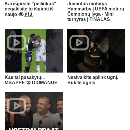
Kai išgirsite "peiliukus",
Juventus moterys -
negalėsite to išgirsti iš
Hammarby | UEFA moterų
Čempionų lyga - Mini
naujo 😭🇦🇺​
turnyras | FINALAS
Kas tai pasakytų...
Nesivalkite aplink ugnį.
MBAPPÉ 🤝 DIOMANDE
Būkite ugnis