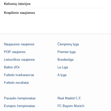
Kelionių istorijos
Krepšinio naujienos
Naujausios naujienos
Čempionų lyga
POP naujienos
Premier lyga
Lietuviškos naujienos
Bundesliga
Ballon d'Or
La Liga
Futbolo tvarkarasciai
A lyga
Futbolo rezultatai
Pasaulio čempionatas
Real Madrid C.F.
Europos čempionatas
FC Bayern Munich