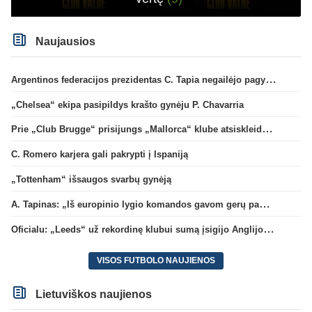
Naujausios
Argentinos federacijos prezidentas C. Tapia negailėjo pagyrų G. Infantino
„Chelsea“ ekipa pasipildys krašto gynėju P. Chavarria
Prie „Club Brugge“ prisijungs „Mallorca“ klube atsiskleidęs J. Virgili
C. Romero karjera gali pakrypti į Ispaniją
„Tottenham“ išsaugos svarbų gynėją
A. Tapinas: „Iš europinio lygio komandos gavom gerų pamokų“
Oficialu: „Leeds“ už rekordinę klubui sumą įsigijo Anglijos rinktinės vartininką
VISOS FUTBOLO NAUJIENOS
Lietuviškos naujienos