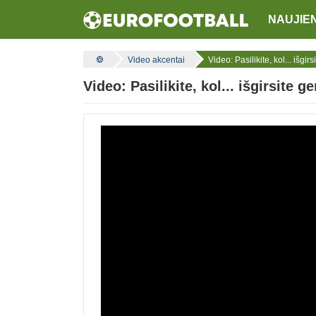
NAUJIE
Video akcentai
Video: Pasilikite, kol... išgi
Video: Pasilikite, kol... išgirsite 