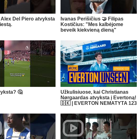
Alex Del Piero atvyksta
Ivanas Perišičius 🤝 Filipas
iestą.
Kostičius: "Mes kalbėjome
beveik kiekvieną dieną"
vyksta? 🤔
Užkulisiuose, kai Christianas
Nørgaardas atvyksta į Evertoną!
🇩🇰 | EVERTON NEMATYTA 123