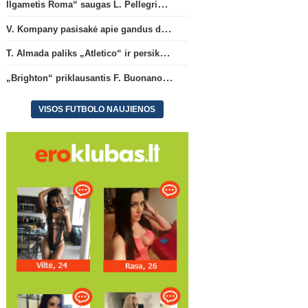
Ilgametis Roma“ saugas L. Pellegrini dar metams liks šiame klube
V. Kompany pasisakė apie gandus dėl M. Olise ateities „Bayern“ gretose
T. Almada paliks „Atletico“ ir persikels į legendinę Argentinos ekipą
„Brighton“ priklausantis F. Buonanotte karjerą pratęs Ispanijoje
VISOS FUTBOLO NAUJIENOS