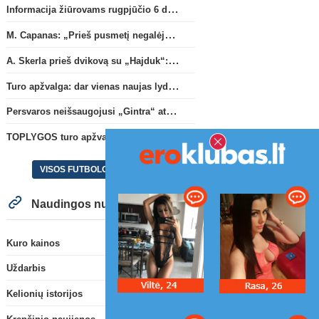
Informacija žiūrovams rugpjūčio 6 d. UEFA rungtynėms
M. Capanas: „Prieš pusmetį negalėjau net įsivaizduoti, kad žaisime prieš „Hajduk“
A. Skerla prieš dvikovą su „Hajduk“: „Tai kito kalibro komanda“
Turo apžvalga: dar vienas naujas lyderis
Persvaros neišsaugojusi „Gintra“ atrankos pusfinalyje nusileido Škotijos čempionėms
TOPLYGOS turo apžvalga: dar vienas naujas lyderis
VISOS FUTBOLO NAUJIENOS
Naudingos nuorodos
Kuro kainos
Uždarbis
Kelionių istorijos