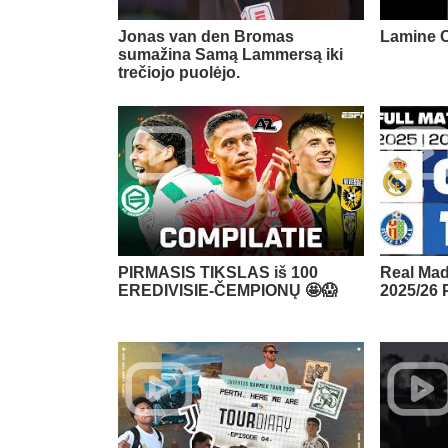
Jonas van den Bromas
Lamine C
sumažina Samą Lammersą iki
trečiojo puolėjo.
PIRMASIS TIKSLAS iš 100
Real Mad
EREDIVISIE-ČEMPIONŲ 🤩😱
2025/26