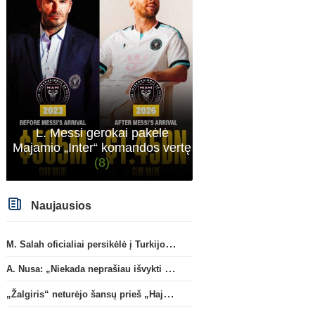
sitas projektas
L. Messi gerokai pakėlė
Majamio „Inter“ komandos vertę
(8)
Naujausios
M. Salah oficialiai persikėlė į Turkijos ekipą „Trabzonspor“
A. Nusa: „Niekada neprašiau išvykti iš „RB Leipzig“ klubo“
„Žalgiris“ neturėjo šansų prieš „Hajduk“