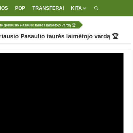
NOS
POP
TRANSFERAI
KITA
rsite geriausio Pasaulio taurės laimėtojo vardą 🏆
geriausio Pasaulio taurės laimėtojo vardą 🏆