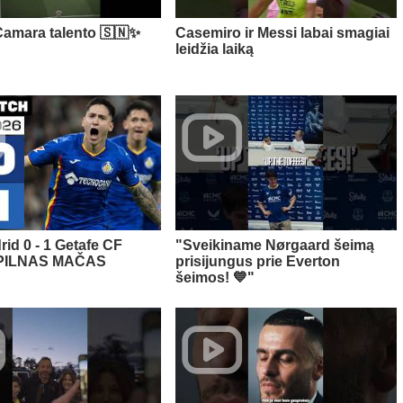
amara talento 🇸🇳✨
Casemiro ir Messi labai smagiai
leidžia laiką
rid 0 - 1 Getafe CF
"Sveikiname Nørgaard šeimą
 PILNAS MAČAS
prisijungus prie Everton
šeimos! 💙"