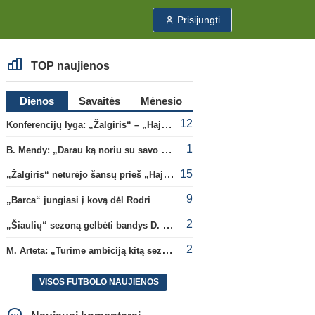
Prisijungti
TOP naujienos
Dienos
Savaitės
Mėnesio
12
Konferencijų lyga: „Žalgiris“ – „Hajduk“ (rungtynės tiesiogiai)
1
B. Mendy: „Darau ką noriu su savo pasaulio čempionato titulu“
15
„Žalgiris“ neturėjo šansų prieš „Hajduk“
9
„Barca“ jungiasi į kovą dėl Rodri
2
„Šiaulių“ sezoną gelbėti bandys D. Lastauskas
2
M. Arteta: „Turime ambiciją kitą sezoną kovoti dėl visų titulų“
VISOS FUTBOLO NAUJIENOS