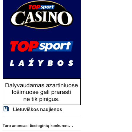
Lietuviškos naujienos
Turo anonsas: tiesioginių konkurentų dvikova Gargžduose