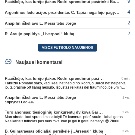
9
Paaiškėjo, kas turėjo įtakos Rodri sprendimui pasirinkti Barselonos pusę
4
Argentinos federacijos prezidentas C. Tapia negailėjo pagyrų G. Infantino
2
Anapilin iškeliavo L. Messi tėtis Jorge
2
R. Araujo papildys „Liverpool“ klubą
VISOS FUTBOLO NAUJIENOS
Naujausi komentarai
Paaiškėjo, kas turėjo įtakos Rodri sprendimui pasirinkti Barselonos pusę
8 min.
Fabrizio Romano sako, kad Real net nebidino Rodri, o Barca net neiperka
jo, ta prasme 50 liamų nesiūlo. Išpustas reikalas dėl traumingo, be 5min
dieduko.
Anapilin iškeliavo L. Messi tėtis Jorge
1 val.
Stiprybės Leo ✊🙏
Turo anonsas: tiesioginių konkurentų dvikova Gargžduose
2 val.
Man atrodo, kad sprendimas statyti TV kameras prieš saulę - labai geras.
Nes kartais futbolas pas mus toks, kad jo gal ir gerai nematyti 😉 Žiūriu
transliaciją iš DG stadiono, tai negaliu atsidžiaugt tribūnos vaizdu - tuščia,
kaip alaus butelys, kurį ką tik išmaukiau. Linkėjimai Tadui (slapyvardžiu „apie
B. Guimaraesas oficialiai persikėlė į „Arsenal“ klubą
3 val.
nieką“), kuris kiek girdėjau, įpūtė akis varvinančių transliacijų dvasią 😀