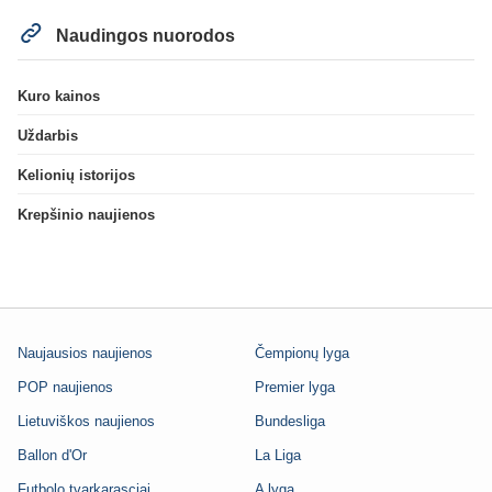
Naudingos nuorodos
Kuro kainos
Uždarbis
Kelionių istorijos
Krepšinio naujienos
Naujausios naujienos
Čempionų lyga
POP naujienos
Premier lyga
Lietuviškos naujienos
Bundesliga
Ballon d'Or
La Liga
Futbolo tvarkarasciai
A lyga