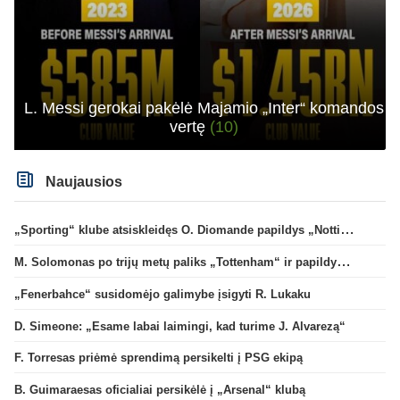
L. Messi gerokai pakėlė Majamio „Inter“ komandos
vertę
(10)
Naujausios
„Sporting“ klube atsiskleidęs O. Diomande papildys „Nottingham“ gretas
M. Solomonas po trijų metų paliks „Tottenham“ ir papildys „West Ham“ klubą
„Fenerbahce“ susidomėjo galimybe įsigyti R. Lukaku
D. Simeone: „Esame labai laimingi, kad turime J. Alvarezą“
F. Torresas priėmė sprendimą persikelti į PSG ekipą
B. Guimaraesas oficialiai persikėlė į „Arsenal“ klubą