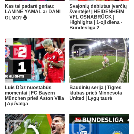
Kas tai padarė geriau:
Svajonių debiutas įvarčių
LAMINE YAMAL ar DANI
šventėje! | HEIDENHEIM -
VFL OSNABRÜCK |
OLMO? ⌚️
Highlights | 1-oji diena -
Bundesliga 2
Luis Díaz nuostabūs
Baudinių serija | Tigres
momentai | FC Bayern
klubas prieš Minnesota
München prieš Aston Villa
United | Lygų taurė
| Apžvalga