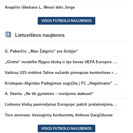
Anapilin iškeliavo L. Messi tėtis Jorge
VISOS FUTBOLO NAUJIENOS
Lietuviškos naujienos
G. Paberžis: „Man Žalgiris“ yra širdyje“
„Gintra“ nustelbė Rygos klubą ir tęs kovas UEFA Europos taurės atrankoje
Vaikinų U15 rinktinė Taline sužaidė pirmąsias kontrolines rungtynes
Kristupas–Algirdas Padegimas sugrįžta į FC „Hegelmann” B sudėtį
A. Skerla: „Ne tik gynėmės – norėjome atakuoti“
Lietuvos klubų pasirodymai Europoje: patirti pralaimėjimai Kroatijos atstovams
Turo anonsas: tiesioginių konkurentų dvikova Gargžduose
VISOS FUTBOLO NAUJIENOS