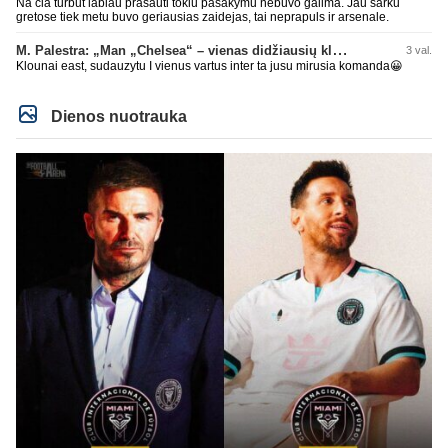
Na cia turbut labiau prasauti tokiu pasakymu nebuvo galima. Jau sarku
gretose tiek metu buvo geriausias zaidejas, tai neprapuls ir arsenale.
M. Palestra: „Man „Chelsea“ – vienas didžiausių klubų futbole“
3 val.
Klounai east, sudauzytu I vienus vartus inter ta jusu mirusia komanda😀
Dienos nuotrauka