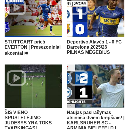
STUTTGART prieš
Deportivo Alavés 1 - 0 FC
EVERTON | Presezoniniai
Barcelona 2025/26
PILNAS MĖGEBIUS
akcentai ⏯️
ŠIS VIENO
Naujas pasirašymas
SPUSTELĖJIMO
atsineša dviem krepšiais! |
JUDESYS YRA TOKS
KARLSRUHER SC -
TVARKINGAS!
ARMINIA BIELEFELD |