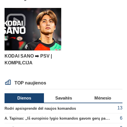
KODAI SANO ➡️ PSV |
KOMPILCIJA
TOP naujienos
Dienos
Savaitės
Mėnesio
13
Rodri apsisprendė dėl naujos komandos
6
A. Tapinas: „Iš europinio lygio komandos gavom gerų pamokų“