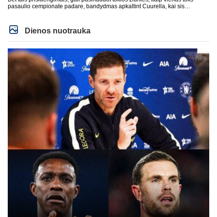
pasaulio cempionate padare, bandydmas apkaltint Cuurella, kai sis
teparode, kad jo komandos druagui lupa prakirsta.
Dienos nuotrauka