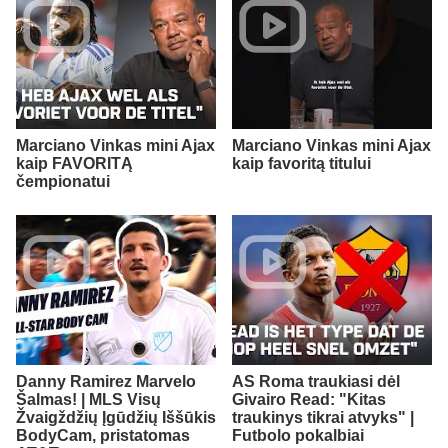
Marciano Vinkas mini Ajax
Marciano Vinkas mini Ajax
kaip FAVORITĄ
kaip favoritą titului
čempionatui
Danny Ramirez Marvelo
AS Roma traukiasi dėl
Šalmas! | MLS Visų
Givairo Read: "Kitas
Žvaigždžių Įgūdžių Iššūkis
traukinys tikrai atvyks" |
BodyCam, pristatomas
Futbolo pokalbiai