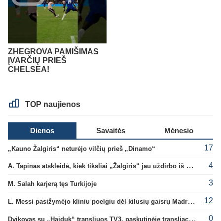
ZHEGROVA PAMIŠIMAS
ĮVARČIŲ PRIEŠ
CHELSEA!
TOP naujienos
Dienos
Savaitės
Mėnesio
17
„Kauno Žalgiris“ neturėjo vilčių prieš „Dinamo“
4
A. Tapinas atskleidė, kiek tiksliai „Žalgiris“ jau uždirbo iš UEFA premijų
3
M. Salah karjerą tęs Turkijoje
12
L. Messi pasižymėjo kliniu poelgiu dėl kilusių gaisrų Madride
0
Dvikovas su „Hajduk“ transliuos TV3, paskutinėje transliacijoje – nauji rekordai