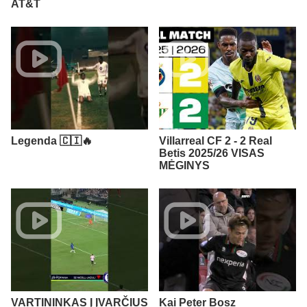
AT&T
Legenda 🇨🇮🔥
Villarreal CF 2 - 2 Real
Betis 2025/26 VISAS
MĖGINYS
VARTININKAS Į ĮVARČIUS
Kai Peter Bosz