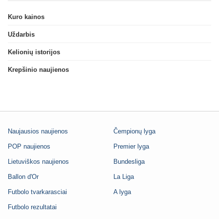
Kuro kainos
Uždarbis
Kelionių istorijos
Krepšinio naujienos
Naujausios naujienos
Čempionų lyga
POP naujienos
Premier lyga
Lietuviškos naujienos
Bundesliga
Ballon d'Or
La Liga
Futbolo tvarkarasciai
A lyga
Futbolo rezultatai