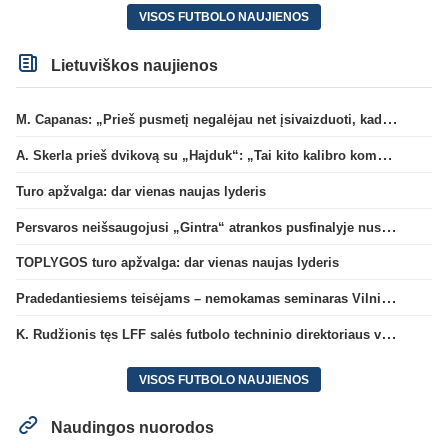
VISOS FUTBOLO NAUJIENOS
Lietuviškos naujienos
M. Capanas: „Prieš pusmetį negalėjau net įsivaizduoti, kad žaisime prieš „Hajduk“
A. Skerla prieš dvikovą su „Hajduk“: „Tai kito kalibro komanda“
Turo apžvalga: dar vienas naujas lyderis
Persvaros neišsaugojusi „Gintra“ atrankos pusfinalyje nusileido Škotijos čempionėms
TOPLYGOS turo apžvalga: dar vienas naujas lyderis
Pradedantiesiems teisėjams – nemokamas seminaras Vilniuje šį penktadienį
K. Rudžionis tęs LFF salės futbolo techninio direktoriaus veiklą
VISOS FUTBOLO NAUJIENOS
Naudingos nuorodos