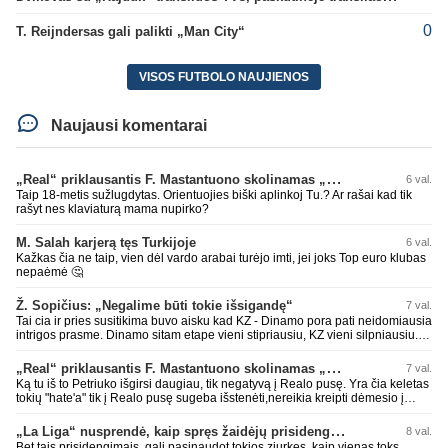
0
T. Reijndersas gali palikti „Man City“
VISOS FUTBOLO NAUJIENOS
Naujausi komentarai
„Real“ priklausantis F. Mastantuono skolinamas „Fiorentina“ ekipai
6 val.
Taip 18-metis sužlugdytas. Orientuojies biški aplinkoj Tu.? Ar rašai kad tik
rašyt nes klaviaturą mama nupirko?
M. Salah karjerą tęs Turkijoje
6 val.
Kažkas čia ne taip, vien dėl vardo arabai turėjo imti, jei joks Top euro klubas
nepaėmė 🤔
Ž. Sopičius: „Negalime būti tokie išsigandę“
7 val.
Tai cia ir pries susitikima buvo aisku kad KZ - Dinamo pora pati neidomiausia
intrigos prasme. Dinamo sitam etape vieni stipriausiu, KZ vieni silpniausiu.
Taip kad nieko cia netiketo. Tik aisku nereikejo zaist kaip i kelnes prisikus
„Real“ priklausantis F. Mastantuono skolinamas „Fiorentina“ ekipai
7 val.
Ką tu iš to Petriuko išgirsi daugiau, tik negatyvą į Realo pusę. Yra čia keletas
tokių "hate'a" tik į Realo pusę sugeba išstenėti,nereikia kreipti dėmesio į
tokių veikeju PMS'sus,o ypač leistis į diskusijas su jais!
„La Liga“ nusprendė, kaip spręs žaidėjų prisidengimo burnomis klausimą
8 val.
Bet tais prisidengimais, gali pasinaudot tokios ziurkes, kaip vienas toks