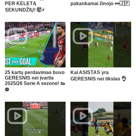
PER KELETĄ
pakankamai žinojo 👀🇯🇵
SEKUNDŽIŲ! 🤯⚡️
25 kartų perdavimas buvo
Kai ASISTAS yra
GERESNIS nei įvartis
GERESNIS nei tikslas 👌
2025/26 Serie A sezone! 👟
⚽