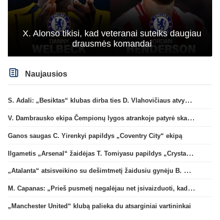
X. Alonso tikisi, kad veteranai suteiks daugiau
drausmės komandai
Naujausios
S. Adali: „Besiktas“ klubas dirba ties D. Vlahovičiaus atvykimu“
V. Dambrausko ekipa Čempionų lygos atrankoje patyrė skaudžią nesėkmę
Ganos saugas C. Yirenkyi papildys „Coventry City“ ekipą
Ilgametis „Arsenal“ žaidėjas T. Tomiyasu papildys „Crystal Palace“ ekipą
„Atalanta“ atsisveikino su dešimtmetį žaidusiu gynėju B. Djimsiti
M. Capanas: „Prieš pusmetį negalėjau net įsivaizduoti, kad žaisime prieš „Hajduk“
„Manchester United“ klubą palieka du atsarginiai vartininkai