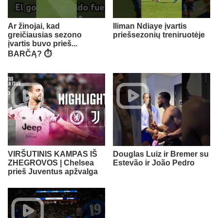
Ar žinojai, kad
Iliman Ndiaye įvartis
greičiausias sezono
priešsezonių treniruotėje
įvartis buvo prieš...
BARČĄ? ⏱️
VIRŠUTINIS KAMPAS IŠ
Douglas Luiz ir Bremer su
ZHEGROVOS | Chelsea
Estevão ir João Pedro
prieš Juventus apžvalga