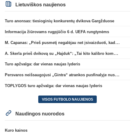
Lietuviškos naujienos
Turo anonsas: tiesioginių konkurentų dvikova Gargžduose
Informacija žiūrovams rugpjūčio 6 d. UEFA rungtynėms
M. Capanas: „Prieš pusmetį negalėjau net įsivaizduoti, kad žaisime prieš „Hajduk“
A. Skerla prieš dvikovą su „Hajduk“: „Tai kito kalibro komanda“
Turo apžvalga: dar vienas naujas lyderis
Persvaros neišsaugojusi „Gintra“ atrankos pusfinalyje nusileido Škotijos čempionėms
TOPLYGOS turo apžvalga: dar vienas naujas lyderis
VISOS FUTBOLO NAUJIENOS
Naudingos nuorodos
Kuro kainos