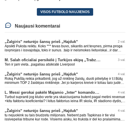
VISOS FUTBOLO NAUJIENOS
Naujausi komentarai
„Žalgiris“ neturėjo šansų prieš „Hajduk“
2 val.
Apsikti Puksta reiktu. Koks *** tevas buvo, sikantis ant tevynes, pirma proga
isvyniojes i issvajotaja, toks ir sunus. .taip ir neismokes lietuviskai...ir dar
pasimaives pries ziurovus po golo...aciu, ne...nebent vertybiu neturintis
laurynas ikalbins
M. Salah oficialiai persikėlė į Turkijos ekipą „Trabzonspor“
3 val.
Ten ir jam vieta...pagaliau atsikratė Liverpool
„Žalgiris“ neturėjo šansų prieš „Hajduk“
4 val.
Roką Pukštą reikia prikalbinti, jog už rinktinę žaistų, duoti pilietybę ir t.t Būtų
minimum TOP 2 žaidėjas rinktinėje. Jei jo karjeros kreivė ir toliau taio judės,
bus per vėlu po to, nes JAV ji pasikvies žaisti.
L. Messi gerokai pakėlė Majamio „Inter“ komandos vertę
4 val.
Turbut supranti jog klubo verte yra skaiciuojama butent pagal metini revenue
+kitu faktoriu koeficientai? I kitus faktorius ieina IR skola, IR stadiono dydis,
IR lygos populiarumas, IR dar eile kitu dalyku. O tavo pamineta Barca kuo
puikiausiai sugeneravo rekordini 1.1B revenue, kas stipriai prisidejo prie
„Žalgiris“ neturėjo šansų prieš „Hajduk“
4 val.
milzinisko klubo vertes suoli siemet. Be to, tie 200 pamineti cia yra visiskai
tu nejuokink su tais biudzetu milijonais. Nebent pats Tapkinas ir tie visi
on-point, jeigu jau musu mylimas D. prasneko apie klubo vertes kelima, arba
issivepeliai tribune kur rode. Visiems aisku, ko truksta ir del ko pralaimima.
CR atveju - numusima.
tas pats ir su kavianskais. Bet nenorim pripazint, kad net jei neturim
ziniasklaidos, kuri isanalizuoti po pirsteli, ko kam truksta, tai nei kalnietis nei