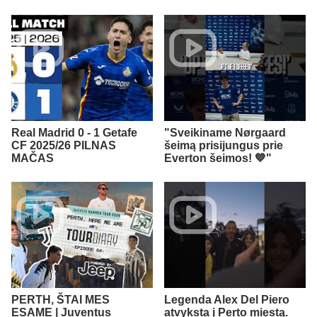
Real Madrid 0 - 1 Getafe
"Sveikiname Nørgaard
CF 2025/26 PILNAS
šeimą prisijungus prie
MAČAS
Everton šeimos! 💙"
PERTH, ŠTAI MES
Legenda Alex Del Piero
ESAME | Juventus
atvyksta į Perto miestą.