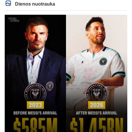
kasperunas nesusigaudys. Aciu, mercys, lauksim wilno grietineles
Dienos nuotrauka
besivaipanciu itamet Konfu lygoje 20 tukst. stadione...jei makleriui tapinui
neatsibos sitas projektas