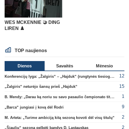
WES MCKENNIE 🤝 DING
LIREN ♟️
TOP naujienos
Dienos
Savaitės
Mėnesio
12
Konferencijų lyga: „Žalgiris“ – „Hajduk“ (rungtynės tiesiogiai)
15
„Žalgiris“ neturėjo šansų prieš „Hajduk“
1
B. Mendy: „Darau ką noriu su savo pasaulio čempionato titulu“
9
„Barca“ jungiasi į kovą dėl Rodri
2
M. Arteta: „Turime ambiciją kitą sezoną kovoti dėl visų titulų“
2
„Šiaulių“ sezoną gelbėti bandys D. Lastauskas