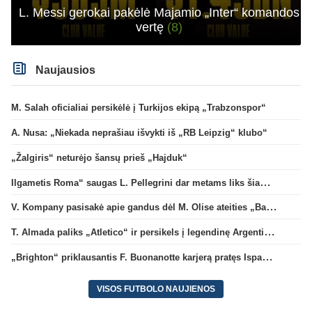
L. Messi gerokai pakėlė Majamio „Inter“ komandos
vertę
(8)
Naujausios
M. Salah oficialiai persikėlė į Turkijos ekipą „Trabzonspor“
A. Nusa: „Niekada neprašiau išvykti iš „RB Leipzig“ klubo“
„Žalgiris“ neturėjo šansų prieš „Hajduk“
Ilgametis Roma“ saugas L. Pellegrini dar metams liks šiame klube
V. Kompany pasisakė apie gandus dėl M. Olise ateities „Bayern“ gretose
T. Almada paliks „Atletico“ ir persikels į legendinę Argentinos ekipą
„Brighton“ priklausantis F. Buonanotte karjerą pratęs Ispanijoje
VISOS FUTBOLO NAUJIENOS