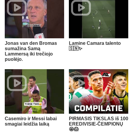
Jonas van den Bromas
Lamine Camara talento
sumažina Samą
🇸🇳✨
Lammersą iki trečiojo
puolėjo.
Casemiro ir Messi labai
PIRMASIS TIKSLAS iš 100
smagiai leidžia laiką
EREDIVISIE-ČEMPIONŲ
🤩😱