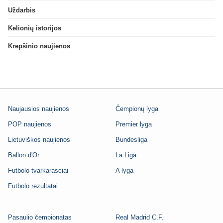
Uždarbis
Kelionių istorijos
Krepšinio naujienos
Naujausios naujienos
Čempionų lyga
POP naujienos
Premier lyga
Lietuviškos naujienos
Bundesliga
Ballon d'Or
La Liga
Futbolo tvarkarasciai
A lyga
Futbolo rezultatai
Pasaulio čempionatas
Real Madrid C.F.