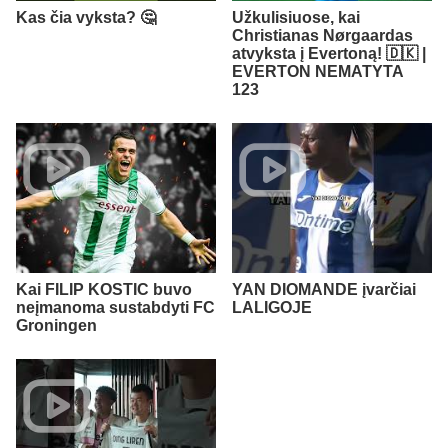
Kas čia vyksta? 🤔
Užkulisiuose, kai
Christianas Nørgaardas
atvyksta į Evertoną! 🇩🇰 |
EVERTON NEMATYTA
123
Kai FILIP KOSTIC buvo
YAN DIOMANDE įvarčiai
neįmanoma sustabdyti FC
LALIGOJE
Groningen