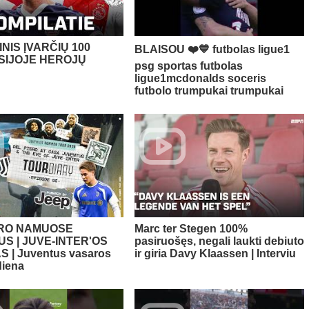
NIS ĮVARČIŲ 100
BLAISOU ❤️💙 futbolas ligue1
SIJOJE HEROJŲ
psg sportas futbolas
ligue1mcdonalds soceris
futbolo trumpukai trumpukai
ERO NAMUOSE
Marc ter Stegen 100%
S | JUVE-INTER'OS
pasiruošęs, negali laukti debiuto
 | Juventus vasaros
ir giria Davy Klaassen | Interviu
diena