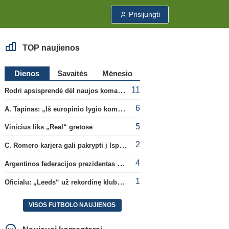
Prisijungti
TOP naujienos
Dienos
Savaitės
Mėnesio
11
Rodri apsisprendė dėl naujos komandos
6
A. Tapinas: „Iš europinio lygio komandos gavom gerų pamokų“
5
Vinicius liks „Real“ gretose
2
C. Romero karjera gali pakrypti į Ispaniją
4
Argentinos federacijos prezidentas C. Tapia negailėjo pagyrų G. Infantino
1
Oficialu: „Leeds“ už rekordinę klubui sumą įsigijo Anglijos rinktinės vartininką
VISOS FUTBOLO NAUJIENOS