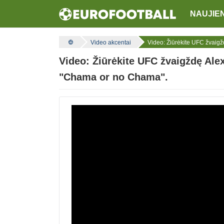
NAUJIE
Video akcentai
Video: Žiūrėkite UFC žvaigž
Video: Žiūrėkite UFC žvaigždę Alexą
"Chama or no Chama".