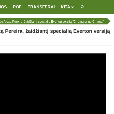
NOS
POP
TRANSFERAI
KITA
dę Alexą Pereira, žaidžiantį specialią Everton versiją "Chama or no Chama".
 Pereira, žaidžiantį specialią Everton versiją