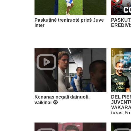
Paskutinė treniruotė prieš Juve
PASKUTI
Inter
EREDIVI
Kenanas negali dainuoti,
DEL PI
JUVENTU
vaikinai 😭​
VAKARAS
turas: 5 