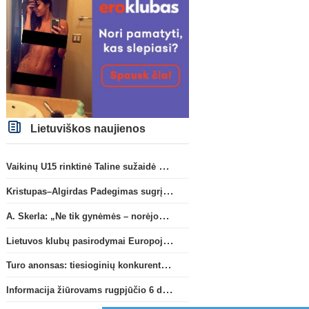
Lietuviškos naujienos
Vaikinų U15 rinktinė Taline sužaidė pirmąsias kontrolines rungtynes
Kristupas–Algirdas Padegimas sugrįžta į FC „Hegelmann” B sudėtį
A. Skerla: „Ne tik gynėmės – norėjome atakuoti“
Lietuvos klubų pasirodymai Europoje: patirti pralaimėjimai Kroatijos atstovams
Turo anonsas: tiesioginių konkurentų dvikova Gargžduose
Informacija žiūrovams rugpjūčio 6 d. UEFA rungtynėms