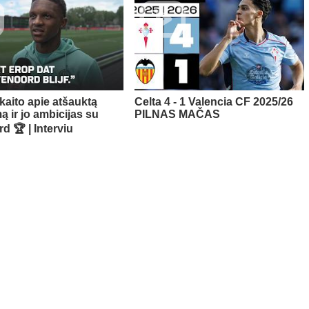
kaito apie atšauktą
Celta 4 - 1 Valencia CF 2025/26
ą ir jo ambicijas su
PILNAS MAČAS
d 🏆 | Interviu