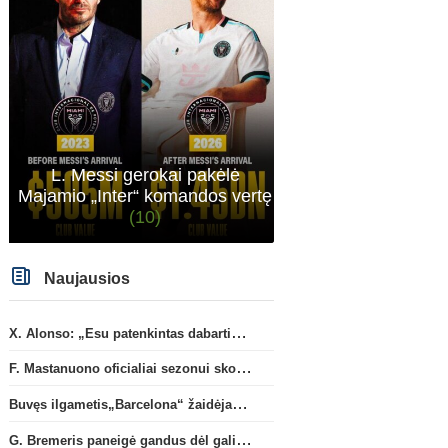
L. Messi gerokai pakėlė
Majamio „Inter“ komandos vertę
(10)
Naujausios
X. Alonso: „Esu patenkintas dabartiniais „Chelsea“ ekipos vartininkais“
F. Mastanuono oficialiai sezonui skolinamas „Fiorentina“ ekipai
Buvęs ilgametis„Barcelona“ žaidėjas S. Roberto artėja link persikėlimo į MLS
G. Bremeris paneigė gandus dėl galimo išvykimo iš „Juventus“ klubo