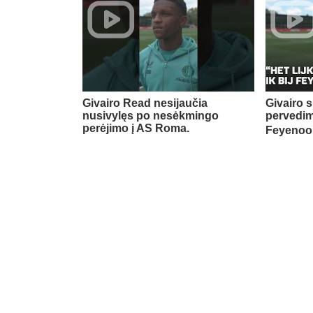
Givairo Read nesijaučia
Givairo s
nusivylęs po nesėkmingo
pervedim
perėjimo į AS Roma.
Feyenoor