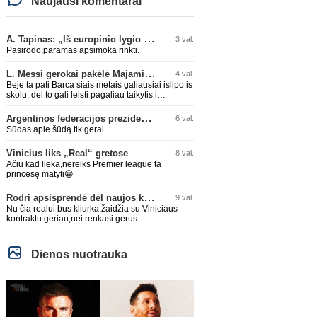
Naujausi komentarai
A. Tapinas: „Iš europinio lygio komandos gavom gerų pamokų“
3 val.
Pasirodo,paramas apsimoka rinkti.
L. Messi gerokai pakėlė Majamio „Inter“ komandos vertę
4 val.
Beje ta pati Barca siais metais galiausiai islipo is
skolu, del to gali leisti pagaliau taikytis i
komandos pildyma ka ir daro su Adeyemi, Rodri,
visa Julian Alvarez saga.
Argentinos federacijos prezidentas C. Tapia negailėjo pagyrų G. Infantino
6 val.
Šūdas apie šūdą tik gerai
Vinicius liks „Real“ gretose
8 val.
Ačiū kad lieka,nereiks Premier league ta
princesę matyti😀
Rodri apsisprendė dėl naujos komandos
9 val.
Nu čia realui bus kliurka,žaidžia su Viniciaus
kontraktu geriau,nei renkasi gerus
žaidėjus...kolkas ne vienas nebuvo geras
Dienos nuotrauka