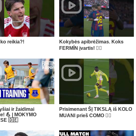
 ko reikia?!
Kokybės apibrėžimas. Koks
FERMÍN įvartis! 😮‍💨
yšiai ir žaidimai
Prisimenant ŠĮ TIKSLĄ iš KOLO
oje! 💪 | MOKYMO
MUANI prieš COMO 😮‍💨​
SE 🇩🇪