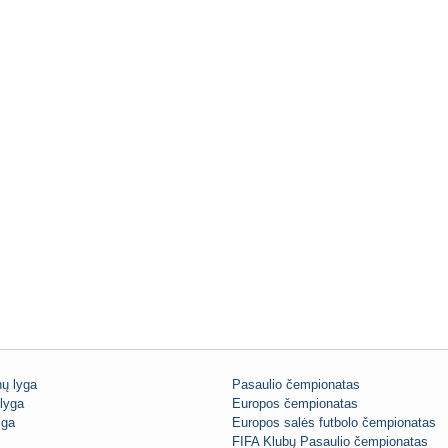
ų lyga
Pasaulio čempionatas
lyga
Europos čempionatas
iga
Europos salės futbolo čempionatas
FIFA Klubų Pasaulio čempionatas