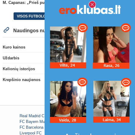
M. Capanas: „Prieš pusmetį negalėjau net įsivaizduoti, kad žaisime prieš „Hajduk“
VISOS FUTBOLO NAUJIENOS
Naudingos nuorodos
Kuro kainos
Uždarbis
Kelionių istorijos
Krepšinio naujienos
Real Madrid C.F.
FC Bayern Munich
FC Barcelona
Liverpool FC