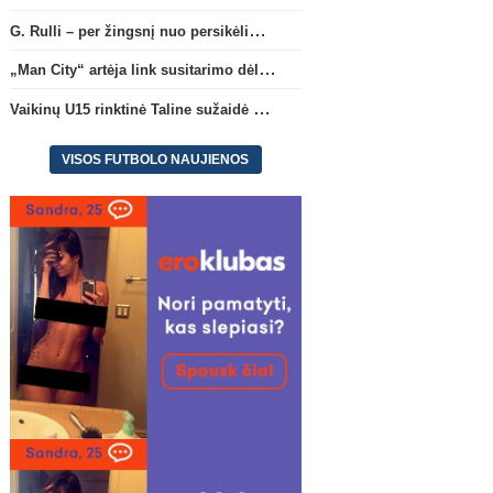
G. Rulli – per žingsnį nuo persikėlimo į „Manchester City“ klubą
„Man City“ artėja link susitarimo dėl marokiečio A. Bouaddi persikėlimo
Vaikinų U15 rinktinė Taline sužaidė pirmąsias kontrolines rungtynes
VISOS FUTBOLO NAUJIENOS