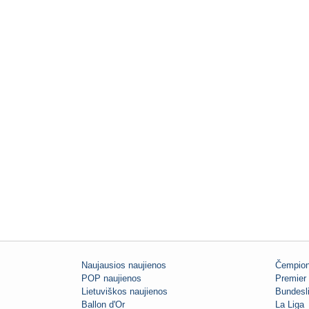
Naujausios naujienos
Čempion
POP naujienos
Premier 
Lietuviškos naujienos
Bundesl
Ballon d'Or
La Liga