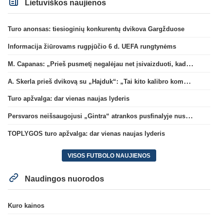
Lietuviškos naujienos
Turo anonsas: tiesioginių konkurentų dvikova Gargžduose
Informacija žiūrovams rugpjūčio 6 d. UEFA rungtynėms
M. Capanas: „Prieš pusmetį negalėjau net įsivaizduoti, kad žaisime prieš „Hajduk“
A. Skerla prieš dvikovą su „Hajduk“: „Tai kito kalibro komanda“
Turo apžvalga: dar vienas naujas lyderis
Persvaros neišsaugojusi „Gintra“ atrankos pusfinalyje nusileido Škotijos čempionėms
TOPLYGOS turo apžvalga: dar vienas naujas lyderis
VISOS FUTBOLO NAUJIENOS
Naudingos nuorodos
Kuro kainos