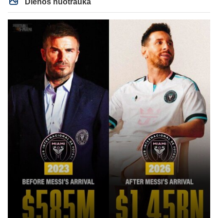
kirmėlių irštva, o ne klubas. To pačio Mbappe jau gaila, Prancūzijos rinktinėj
Dienos nuotrauka
buvo lyderis ar vienas tokių, o klube jau pasirodę buvo kalbų, kad kaltinamas
buvo dėl nesėkmių. Beje Man City su Barca man atrodo geresni santykiai,
neinsu Real, tai čia ir klausimas. Nes Rodri gal nori į Real, bet klausimas ar
Man City su Real susitars.