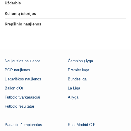
Uždarbis
Kelionių istorijos
Krepšinio naujienos
Naujausios naujienos
Čempionų lyga
POP naujienos
Premier lyga
Lietuviškos naujienos
Bundesliga
Ballon d'Or
La Liga
Futbolo tvarkarasciai
A lyga
Futbolo rezultatai
Pasaulio čempionatas
Real Madrid C.F.