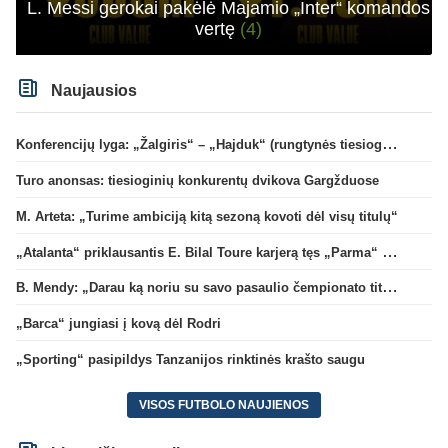
L. Messi gerokai pakėlė Majamio „Inter“ komandos
vertę
(4)
Naujausios
Konferencijų lyga: „Žalgiris“ – „Hajduk“ (rungtynės tiesiogiai)
Turo anonsas: tiesioginių konkurentų dvikova Gargžduose
M. Arteta: „Turime ambiciją kitą sezoną kovoti dėl visų titulų“
„Atalanta“ priklausantis E. Bilal Toure karjerą tęs „Parma“ gretose
B. Mendy: „Darau ką noriu su savo pasaulio čempionato titulu“
„Barca“ jungiasi į kovą dėl Rodri
„Sporting“ pasipildys Tanzanijos rinktinės krašto saugu
VISOS FUTBOLO NAUJIENOS