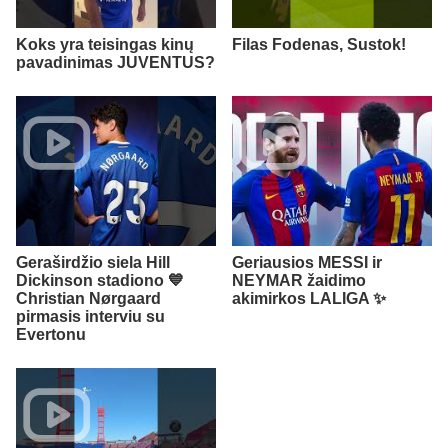
Koks yra teisingas kinų
Filas Fodenas, Sustok!
pavadinimas JUVENTUS?
Geraširdžio siela Hill
Geriausios MESSI ir
Dickinson stadiono 💙
NEYMAR žaidimo
Christian Nørgaard
akimirkos LALIGA ✨
pirmasis interviu su
Evertonu