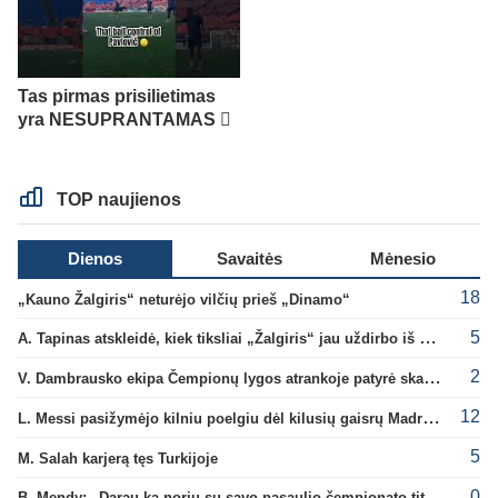
Tas pirmas prisilietimas
yra NESUPRANTAMAS 🫪
TOP naujienos
Dienos
Savaitės
Mėnesio
18
„Kauno Žalgiris“ neturėjo vilčių prieš „Dinamo“
5
A. Tapinas atskleidė, kiek tiksliai „Žalgiris“ jau uždirbo iš UEFA premijų
2
V. Dambrausko ekipa Čempionų lygos atrankoje patyrė skaudžią nesėkmę
12
L. Messi pasižymėjo kilniu poelgiu dėl kilusių gaisrų Madride
5
M. Salah karjerą tęs Turkijoje
0
B. Mendy: „Darau ką noriu su savo pasaulio čempionato titulu“