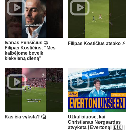
Ivanas Perišičius 🤝
Filipas Kostičius atsako ⚡
Filipas Kostičius: "Mes
kalbėjome beveik
kiekvieną dieną"
Kas čia vyksta? 🤔
Užkulisiuose, kai
Christianas Nørgaardas
atvyksta į Evertoną! 🇩🇰 |