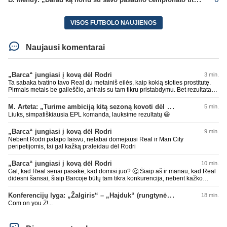
VISOS FUTBOLO NAUJIENOS
Naujausi komentarai
„Barca“ jungiasi į kovą dėl Rodri
3 min.
Ta sabaka tvatino tavo Real du metainiš eilės, kaip kokią stoties prostitutę.
Pirmais metais be gaileščio, antrais su tam tikru pristabdymu. Bet rezultatas
tas pats ištvatinta nepadoriausiais būdais. Enjoy
M. Arteta: „Turime ambiciją kitą sezoną kovoti dėl visų titulų“
5 min.
Liuks, simpatiškiausia EPL komanda, lauksime rezultatų 😀
„Barca“ jungiasi į kovą dėl Rodri
9 min.
Nebent Rodri patapo laisvu, nelabai domėjausi Real ir Man City
peripetijomis, tai gal kažką praleidau dėl Rodri
„Barca“ jungiasi į kovą dėl Rodri
10 min.
Gal, kad Real senai pasakė, kad domisi juo? 🤔 Šiaip aš ir manau, kad Real
didesni šansai, šiaip Barcoje būtų tam tikra konkurencija, nebent kažko
atsisakytų, bet šiaip manau Barcoje jam būtų geriau, nes Ispanijos dabar
beveik pusę rinktinės Barcos žaidėjų, realiai su kaip kuriai jau būtų
Konferencijų lyga: „Žalgiris“ – „Hajduk“ (rungtynės tiesiogiai)
18 min.
susižaides. O Real vėl bus prisipirks žvaigždžių ir sėdės be titulų. Nors
Com on you Ž!...
dabartiniai pirkimai ir atrodytų grėsmingi klausimas kaip komandoje
atmosfera bus, nes treneris ir ne iš ramesnių. Laukia įdomus sezonas. Šiaip
dėl kaip kurių žaidėjų gaila, kad pasirinko Real. Nes mano nuomone ten