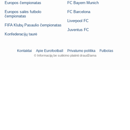
Europos čempionatas
FC Bayern Munich
Europos salės futbolo
FC Barcelona
čempionatas
Liverpool FC
FIFA Klubų Pasaulio čempionatas
Juventus FC
Konfederacijų taurė
Kontaktai
Apie Eurofootball
Privatumo politika
Futbolas
© Informaciją be sutikimo platinti draudžiama