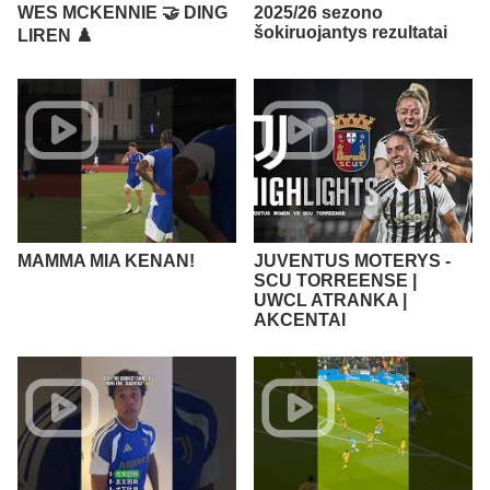
WES MCKENNIE 🤝 DING
2025/26 sezono
šokiruojantys rezultatai
LIREN ♟️
MAMMA MIA KENAN!
JUVENTUS MOTERYS -
SCU TORREENSE |
UWCL ATRANKA |
AKCENTAI