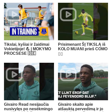
Tikslai, kyšiai ir žaidimai
Prisimenant ŠĮ TIKSLĄ iš
Vokietijoje! 💪 | MOKYMO
KOLO MUANI prieš COMO
PROCSESE 🇩🇪
😮‍💨​
Givairo Read nesijaučia
Givairo skaito apie
nusivylęs po nesėkmingo
atšauktą pervedimą ir jo