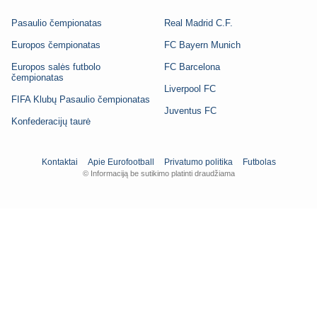
Pasaulio čempionatas
Real Madrid C.F.
Europos čempionatas
FC Bayern Munich
Europos salės futbolo
FC Barcelona
čempionatas
Liverpool FC
FIFA Klubų Pasaulio čempionatas
Juventus FC
Konfederacijų taurė
Kontaktai
Apie Eurofootball
Privatumo politika
Futbolas
© Informaciją be sutikimo platinti draudžiama