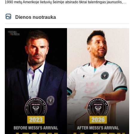
1990 metų Amerikoje lietuvių šeimije atsirado tikrai talentingas jaunuolis,
mokantis apsivesti abejomis kojomis, mokantis visokiausių ’fintų’, stiprus
fiziškai, kurio nepastumsi kaip Golubicko, t. y. gerai išsilaikantis ant kojų
kovoje, dar ir antrame aukšte neblogai atrodantis, greitai priimantis
Dienos nuotrauka
dažniausiai teisingus sprendimus, ir dar turintis neblogą greitį. O Lietuvoje
net tokie talentai ’uždera’ gal kartą per dešimtmetį ar du. Bet iš 1-2
aukštesnio lygio žaidėjų rimtos rinktinės nesulipdysi...