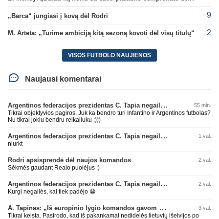
9
„Barca“ jungiasi į kovą dėl Rodri
2
M. Arteta: „Turime ambiciją kitą sezoną kovoti dėl visų titulų“
VISOS FUTBOLO NAUJIENOS
Naujausi komentarai
Argentinos federacijos prezidentas C. Tapia negailėjo pagyrų G. Infantino
55 min.
Tikrai objektyvios pagiros. Juk ka bendro turi Infantino ir Argentinos futbolas?
Nu tikrai jokiu bendru reikaliuku :)))
Argentinos federacijos prezidentas C. Tapia negailėjo pagyrų G. Infantino
1 val.
niurkt
Rodri apsisprendė dėl naujos komandos
2 val.
Sėkmės gaudant Realo puolėjus :)
Argentinos federacijos prezidentas C. Tapia negailėjo pagyrų G. Infantino
2 val.
Kurgi negailės, kai tiek padėjo 😀
A. Tapinas: „Iš europinio lygio komandos gavom gerų pamokų“
3 val.
Tikrai keista. Pasirodo, kad iš pakankamai nedidelės lietuvių išeivijos po