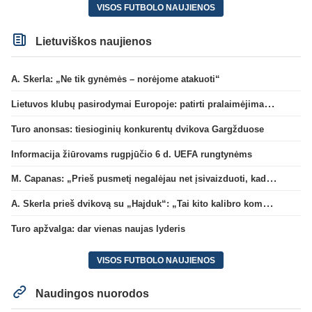
VISOS FUTBOLO NAUJIENOS
Lietuviškos naujienos
A. Skerla: „Ne tik gynėmės – norėjome atakuoti“
Lietuvos klubų pasirodymai Europoje: patirti pralaimėjimai Kroatijos atstovams
Turo anonsas: tiesioginių konkurentų dvikova Gargžduose
Informacija žiūrovams rugpjūčio 6 d. UEFA rungtynėms
M. Capanas: „Prieš pusmetį negalėjau net įsivaizduoti, kad žaisime prieš „Hajduk“
A. Skerla prieš dvikovą su „Hajduk“: „Tai kito kalibro komanda“
Turo apžvalga: dar vienas naujas lyderis
VISOS FUTBOLO NAUJIENOS
Naudingos nuorodos