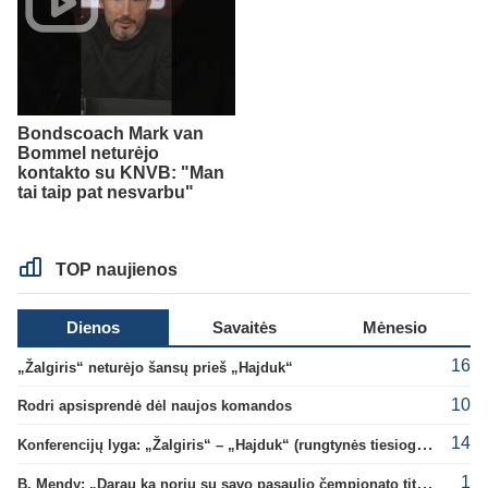
Bondscoach Mark van
Bommel neturėjo
kontakto su KNVB: "Man
tai taip pat nesvarbu"
TOP naujienos
Dienos
Savaitės
Mėnesio
16
„Žalgiris“ neturėjo šansų prieš „Hajduk“
10
Rodri apsisprendė dėl naujos komandos
14
Konferencijų lyga: „Žalgiris“ – „Hajduk“ (rungtynės tiesiogiai)
1
B. Mendy: „Darau ką noriu su savo pasaulio čempionato titulu“