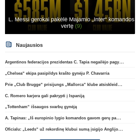
L. Messi gerokai pakėlė Majamio „Inter“ komandos
vertę
(9)
Naujausios
Argentinos federacijos prezidentas C. Tapia negailėjo pagyrų G. Infantino
„Chelsea“ ekipa pasipildys krašto gynėju P. Chavarria
Prie „Club Brugge“ prisijungs „Mallorca“ klube atsiskleidęs J. Virgili
C. Romero karjera gali pakrypti į Ispaniją
„Tottenham“ išsaugos svarbų gynėją
A. Tapinas: „Iš europinio lygio komandos gavom gerų pamokų“
Oficialu: „Leeds“ už rekordinę klubui sumą įsigijo Anglijos rinktinės vartininką