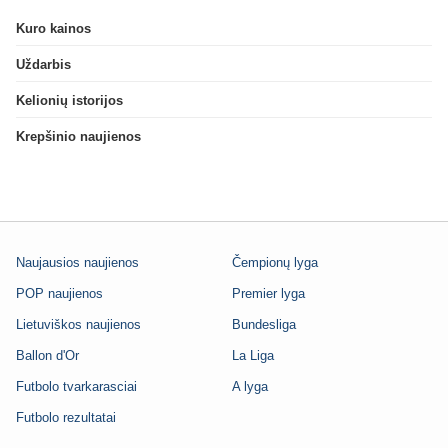
Kuro kainos
Uždarbis
Kelionių istorijos
Krepšinio naujienos
Naujausios naujienos
Čempionų lyga
POP naujienos
Premier lyga
Lietuviškos naujienos
Bundesliga
Ballon d'Or
La Liga
Futbolo tvarkarasciai
A lyga
Futbolo rezultatai