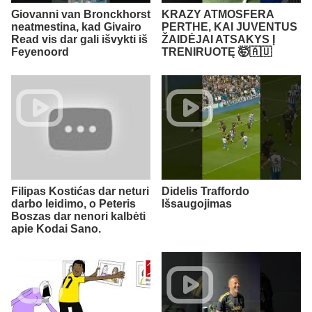
Giovanni van Bronckhorst
KRAZY ATMOSFERA
neatmestina, kad Givairo
PERTHE, KAI JUVENTUS
Read vis dar gali išvykti iš
ŽAIDĖJAI ATSAKYS Į
Feyenoord
TRENIRUOTĘ 🤯🇦🇺
Filipas Kostićas dar neturi
Didelis Traffordo
darbo leidimo, o Peteris
Išsaugojimas
Boszas dar nenori kalbėti
apie Kodai Sano.