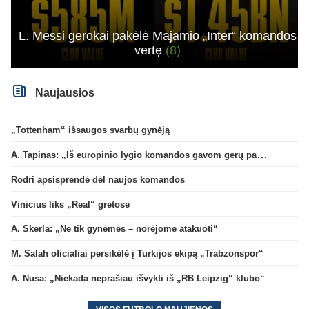
L. Messi gerokai pakėlė Majamio „Inter“ komandos
vertę
(8)
Naujausios
„Tottenham“ išsaugos svarbų gynėją
A. Tapinas: „Iš europinio lygio komandos gavom gerų pamokų“
Rodri apsisprendė dėl naujos komandos
Vinicius liks „Real“ gretose
A. Skerla: „Ne tik gynėmės – norėjome atakuoti“
M. Salah oficialiai persikėlė į Turkijos ekipą „Trabzonspor“
A. Nusa: „Niekada neprašiau išvykti iš „RB Leipzig“ klubo“