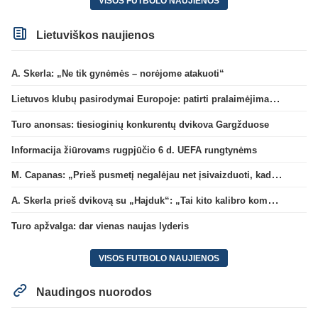
VISOS FUTBOLO NAUJIENOS
Lietuviškos naujienos
A. Skerla: „Ne tik gynėmės – norėjome atakuoti“
Lietuvos klubų pasirodymai Europoje: patirti pralaimėjimai Kroatijos atstovams
Turo anonsas: tiesioginių konkurentų dvikova Gargžduose
Informacija žiūrovams rugpjūčio 6 d. UEFA rungtynėms
M. Capanas: „Prieš pusmetį negalėjau net įsivaizduoti, kad žaisime prieš „Hajduk“
A. Skerla prieš dvikovą su „Hajduk“: „Tai kito kalibro komanda“
Turo apžvalga: dar vienas naujas lyderis
VISOS FUTBOLO NAUJIENOS
Naudingos nuorodos