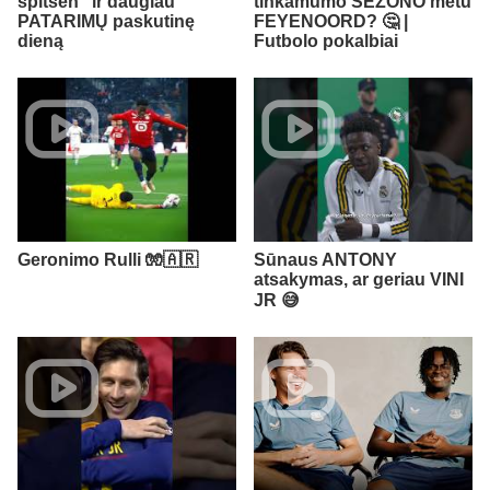
spitsen" ir daugiau
tinkamumo SEZONO metu
PATARIMŲ paskutinę
FEYENOORD? 🤔 |
dieną
Futbolo pokalbiai
Geronimo Rulli 🧤🇦🇷
Sūnaus ANTONY
atsakymas, ar geriau VINI
JR 😅