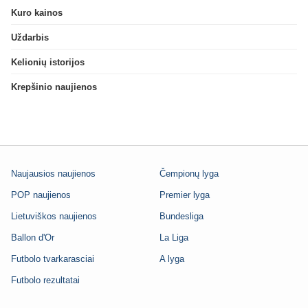
Kuro kainos
Uždarbis
Kelionių istorijos
Krepšinio naujienos
Naujausios naujienos
Čempionų lyga
POP naujienos
Premier lyga
Lietuviškos naujienos
Bundesliga
Ballon d'Or
La Liga
Futbolo tvarkarasciai
A lyga
Futbolo rezultatai