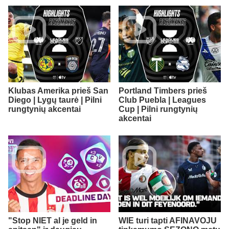
Klubas Amerika prieš San
Portland Timbers prieš
Diego | Lygų taurė | Pilni
Club Puebla | Leagues
rungtynių akcentai
Cup | Pilni rungtynių
akcentai
"Stop NIET al je geld in
WIE turi tapti AFINAVOJU