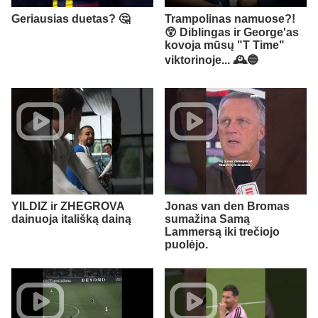
Geriausias duetas? 🤔
Trampolinas namuose?!
😲 Diblingas ir George'as
kovoja mūsų "T Time"
viktorinoje... 🕰️🔵
YILDIZ ir ZHEGROVA
Jonas van den Bromas
dainuoja itališką dainą
sumažina Samą
Lammersą iki trečiojo
puolėjo.