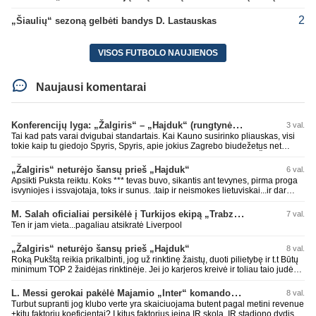
2
„Šiaulių“ sezoną gelbėti bandys D. Lastauskas
VISOS FUTBOLO NAUJIENOS
Naujausi komentarai
Konferencijų lyga: „Žalgiris“ – „Hajduk“ (rungtynės tiesiogiai)
3 val.
Tai kad pats varai dvigubai standartais. Kai Kauno susirinko pliauskas, visi
tokie kaip tu giedojo Spyris, Spyris, apie jokius Zagrebo biudežetus net
nekalbėjot. Dabar kai Spartakas gavo per rudają, tai jau pz BIUDŽETAS
daug didesnis. Tfu ant tokių.
„Žalgiris“ neturėjo šansų prieš „Hajduk“
6 val.
Apsikti Puksta reiktu. Koks *** tevas buvo, sikantis ant tevynes, pirma proga
isvyniojes i issvajotaja, toks ir sunus. .taip ir neismokes lietuviskai...ir dar
pasimaives pries ziurovus po golo...aciu, ne...nebent vertybiu neturintis
laurynas ikalbins
M. Salah oficialiai persikėlė į Turkijos ekipą „Trabzonspor“
7 val.
Ten ir jam vieta...pagaliau atsikratė Liverpool
„Žalgiris“ neturėjo šansų prieš „Hajduk“
8 val.
Roką Pukštą reikia prikalbinti, jog už rinktinę žaistų, duoti pilietybę ir t.t Būtų
minimum TOP 2 žaidėjas rinktinėje. Jei jo karjeros kreivė ir toliau taio judės,
bus per vėlu po to, nes JAV ji pasikvies žaisti.
L. Messi gerokai pakėlė Majamio „Inter“ komandos vertę
8 val.
Turbut supranti jog klubo verte yra skaiciuojama butent pagal metini revenue
+kitu faktoriu koeficientai? I kitus faktorius ieina IR skola, IR stadiono dydis,