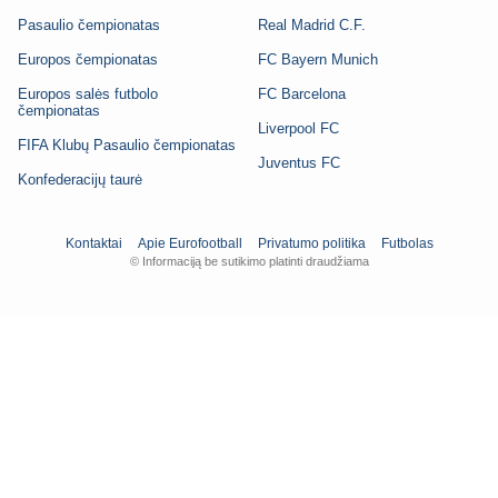
Pasaulio čempionatas
Real Madrid C.F.
Europos čempionatas
FC Bayern Munich
Europos salės futbolo
FC Barcelona
čempionatas
Liverpool FC
FIFA Klubų Pasaulio čempionatas
Juventus FC
Konfederacijų taurė
Kontaktai
Apie Eurofootball
Privatumo politika
Futbolas
© Informaciją be sutikimo platinti draudžiama