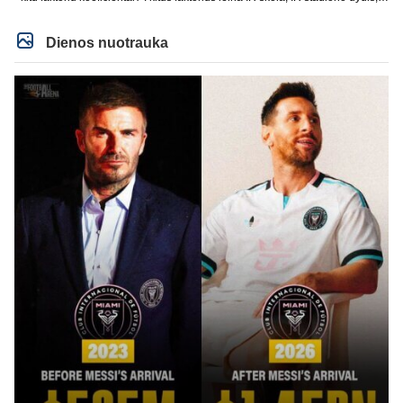
IR lygos populiarumas, IR dar eile kitu dalyku. O tavo pamineta Barca kuo
puikiausiai sugeneravo rekordini 1.1B revenue, kas stipriai prisidejo prie
milzinisko klubo vertes suoli siemet. Be to, tie 200 pamineti cia yra visiskai
Dienos nuotrauka
on-point, jeigu jau musu mylimas D. prasneko apie klubo vertes kelima, arba
CR atveju - numusima.