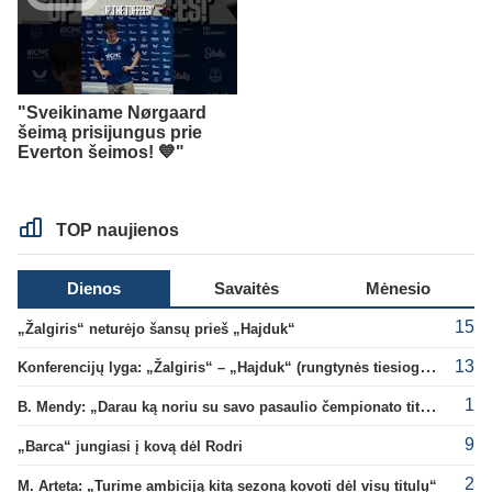
"Sveikiname Nørgaard
šeimą prisijungus prie
Everton šeimos! 💙"
TOP naujienos
Dienos
Savaitės
Mėnesio
15
„Žalgiris“ neturėjo šansų prieš „Hajduk“
13
Konferencijų lyga: „Žalgiris“ – „Hajduk“ (rungtynės tiesiogiai)
1
B. Mendy: „Darau ką noriu su savo pasaulio čempionato titulu“
9
„Barca“ jungiasi į kovą dėl Rodri
2
M. Arteta: „Turime ambiciją kitą sezoną kovoti dėl visų titulų“