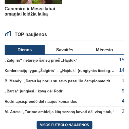
Casemiro ir Messi labai
smagiai leidžia laiką
TOP naujienos
Dienos
Savaitės
Mėnesio
15
„Žalgiris“ neturėjo šansų prieš „Hajduk“
14
Konferencijų lyga: „Žalgiris“ – „Hajduk“ (rungtynės tiesiogiai)
1
B. Mendy: „Darau ką noriu su savo pasaulio čempionato titulu“
9
„Barca“ jungiasi į kovą dėl Rodri
4
Rodri apsisprendė dėl naujos komandos
2
M. Arteta: „Turime ambiciją kitą sezoną kovoti dėl visų titulų“
VISOS FUTBOLO NAUJIENOS