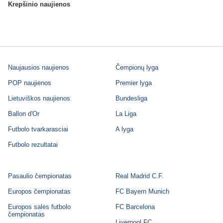
Krepšinio naujienos
Naujausios naujienos
Čempionų lyga
POP naujienos
Premier lyga
Lietuviškos naujienos
Bundesliga
Ballon d'Or
La Liga
Futbolo tvarkarasciai
A lyga
Futbolo rezultatai
Pasaulio čempionatas
Real Madrid C.F.
Europos čempionatas
FC Bayern Munich
Europos salės futbolo
FC Barcelona
čempionatas
Liverpool FC