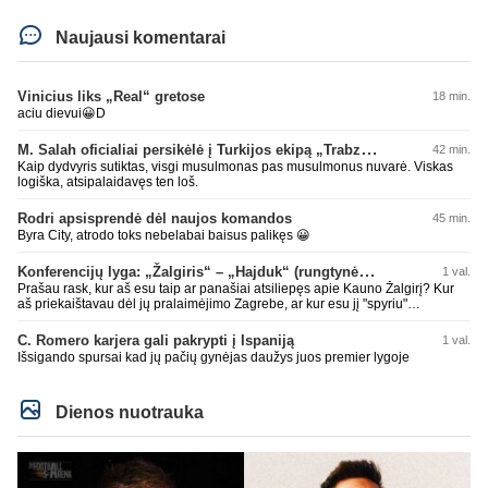
Naujausi komentarai
Vinicius liks „Real“ gretose
18 min.
aciu dievui😀D
M. Salah oficialiai persikėlė į Turkijos ekipą „Trabzonspor“
42 min.
Kaip dydvyris sutiktas, visgi musulmonas pas musulmonus nuvarė. Viskas
logiška, atsipalaidavęs ten loš.
Rodri apsisprendė dėl naujos komandos
45 min.
Byra City, atrodo toks nebelabai baisus palikęs 😀
Konferencijų lyga: „Žalgiris“ – „Hajduk“ (rungtynės tiesiogiai)
1 val.
Prašau rask, kur aš esu taip ar panašiai atsiliepęs apie Kauno Žalgirį? Kur
aš priekaištavau dėl jų pralaimėjimo Zagrebe, ar kur esu jį "spyriu"
pavadinęs? Niekur, tai neskleisk erezijų.
C. Romero karjera gali pakrypti į Ispaniją
1 val.
Išsigando spursai kad jų pačių gynėjas daužys juos premier lygoje
Dienos nuotrauka