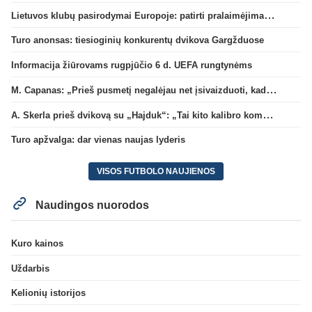
Lietuvos klubų pasirodymai Europoje: patirti pralaimėjimai Kroatijos atstovams
Turo anonsas: tiesioginių konkurentų dvikova Gargžduose
Informacija žiūrovams rugpjūčio 6 d. UEFA rungtynėms
M. Capanas: „Prieš pusmetį negalėjau net įsivaizduoti, kad žaisime prieš „Hajduk“
A. Skerla prieš dvikovą su „Hajduk“: „Tai kito kalibro komanda“
Turo apžvalga: dar vienas naujas lyderis
VISOS FUTBOLO NAUJIENOS
Naudingos nuorodos
Kuro kainos
Uždarbis
Kelionių istorijos