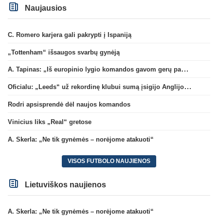
Naujausios
C. Romero karjera gali pakrypti į Ispaniją
„Tottenham“ išsaugos svarbų gynėją
A. Tapinas: „Iš europinio lygio komandos gavom gerų pamokų“
Oficialu: „Leeds“ už rekordinę klubui sumą įsigijo Anglijos rinktinės vartininką
Rodri apsisprendė dėl naujos komandos
Vinicius liks „Real“ gretose
A. Skerla: „Ne tik gynėmės – norėjome atakuoti“
VISOS FUTBOLO NAUJIENOS
Lietuviškos naujienos
A. Skerla: „Ne tik gynėmės – norėjome atakuoti“