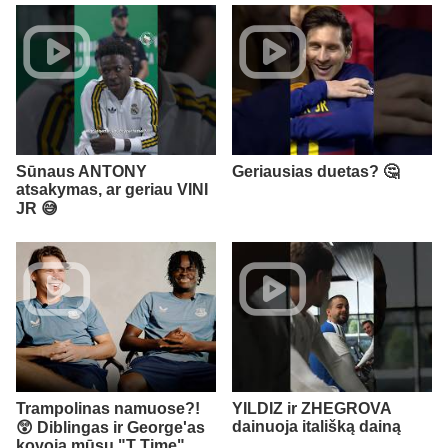
Sūnaus ANTONY
Geriausias duetas? 🤔
atsakymas, ar geriau VINI
JR 😅
Trampolinas namuose?!
YILDIZ ir ZHEGROVA
dainuoja itališką dainą
😲 Diblingas ir George'as
kovoja mūsų "T Time"