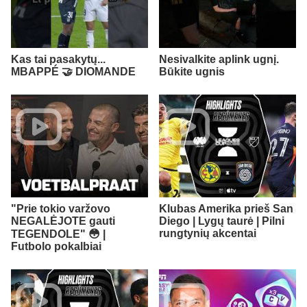
Kas tai pasakytų...
Nesivalkite aplink ugnį.
MBAPPÉ 🤝 DIOMANDE
Būkite ugnis
"Prie tokio varžovo
Klubas Amerika prieš San
NEGALĖJOTE gauti
Diego | Lygų taurė | Pilni
rungtynių akcentai
TEGENDOLE" 😳 |
Futbolo pokalbiai