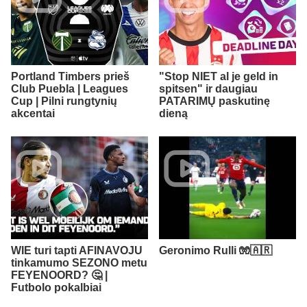
Portland Timbers prieš
"Stop NIET al je geld in
Club Puebla | Leagues
spitsen" ir daugiau
Cup | Pilni rungtynių
PATARIMŲ paskutinę
akcentai
dieną
WIE turi tapti AFINAVOJU
Geronimo Rulli 🧤🇦🇷
tinkamumo SEZONO metu
FEYENOORD? 🤔 |
Futbolo pokalbiai