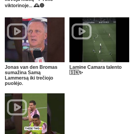
viktorinoje... 🕰️🔵
Jonas van den Bromas
Lamine Camara talento
sumažina Samą
🇸🇳✨
Lammersą iki trečiojo
puolėjo.