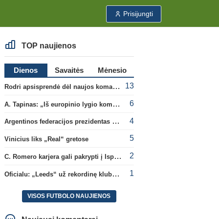
Prisijungti
TOP naujienos
Dienos
Savaitės
Mėnesio
13
Rodri apsisprendė dėl naujos komandos
6
A. Tapinas: „Iš europinio lygio komandos gavom gerų pamokų“
4
Argentinos federacijos prezidentas C. Tapia negailėjo pagyrų G. Infantino
5
Vinicius liks „Real“ gretose
2
C. Romero karjera gali pakrypti į Ispaniją
1
Oficialu: „Leeds“ už rekordinę klubui sumą įsigijo Anglijos rinktinės vartininką
VISOS FUTBOLO NAUJIENOS