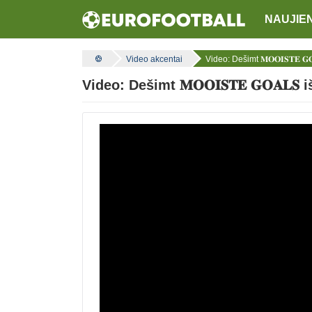
NAUJIE
Video akcentai
Video: Dešimt 𝐌𝐎𝐎𝐈𝐒𝐓𝐄 
Video: Dešimt 𝐌𝐎𝐎𝐈𝐒𝐓𝐄 𝐆𝐎𝐀𝐋