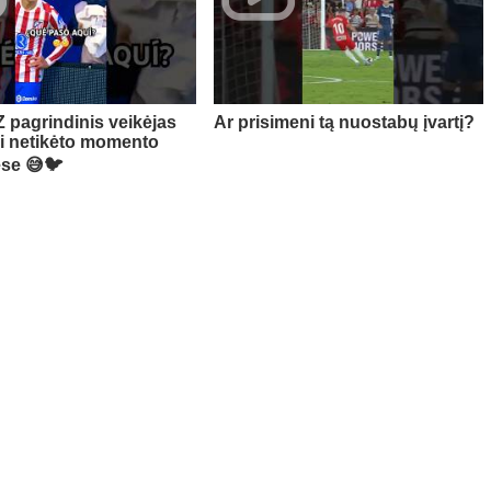
pagrindinis veikėjas
Ar prisimeni tą nuostabų įvartį?
ai netikėto momento
se 😅🐦