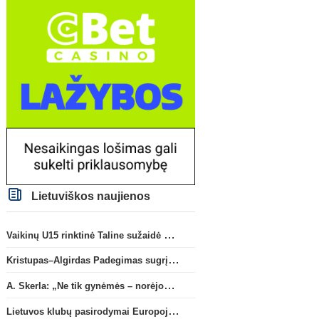
Lietuviškos naujienos
Vaikinų U15 rinktinė Taline sužaidė pirmąsias kontrolines rungtynes
Kristupas–Algirdas Padegimas sugrįžta į FC „Hegelmann” B sudėtį
A. Skerla: „Ne tik gynėmės – norėjome atakuoti“
Lietuvos klubų pasirodymai Europoje: patirti pralaimėjimai Kroatijos atstovams