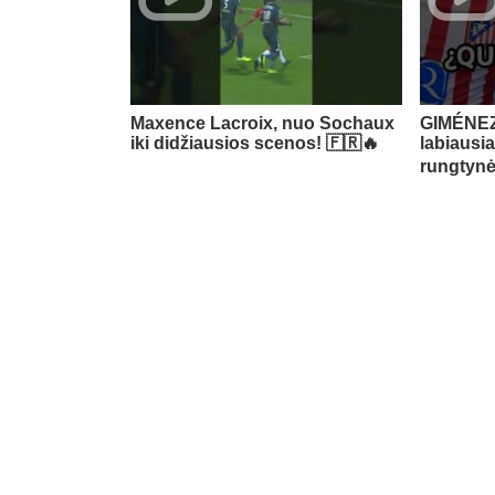
Maxence Lacroix, nuo Sochaux
GIMÉNEZ 
iki didžiausios scenos! 🇫🇷🔥
labiausi
rungtynė