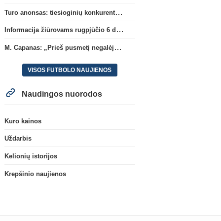
Turo anonsas: tiesioginių konkurentų dvikova Gargžduose
Informacija žiūrovams rugpjūčio 6 d. UEFA rungtynėms
M. Capanas: „Prieš pusmetį negalėjau net įsivaizduoti, kad žaisime prieš „Hajduk“
VISOS FUTBOLO NAUJIENOS
Naudingos nuorodos
Kuro kainos
Uždarbis
Kelionių istorijos
Krepšinio naujienos