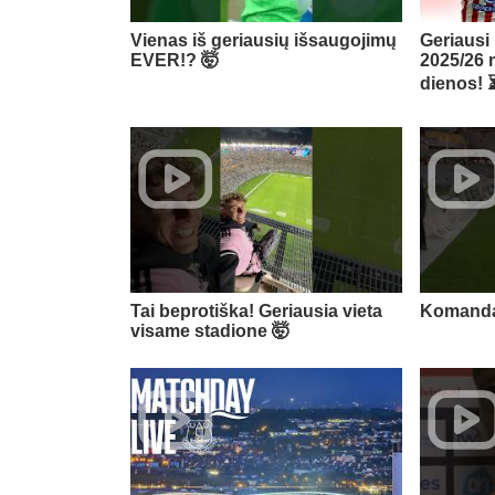
Vienas iš geriausių išsaugojimų
Geriaus
EVER!? 🤯
2025/26 
dienos! 
Tai beprotiška! Geriausia vieta
Komanda 
visame stadione 🤯