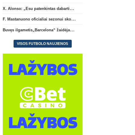
X. Alonso: „Esu patenkintas dabartiniais „Chelsea“ ekipos vartininkais“
F. Mastanuono oficialiai sezonui skolinamas „Fiorentina“ ekipai
Buvęs ilgametis„Barcelona“ žaidėjas S. Roberto artėja link persikėlimo į MLS
VISOS FUTBOLO NAUJIENOS