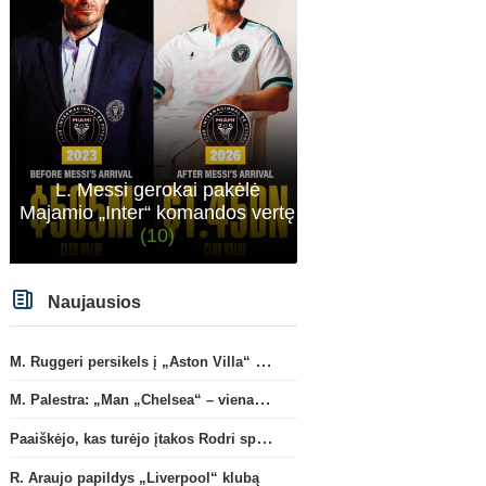
L. Messi gerokai pakėlė
Majamio „Inter“ komandos vertę
(10)
Naujausios
M. Ruggeri persikels į „Aston Villa“ ekipą
M. Palestra: „Man „Chelsea“ – vienas didžiausių klubų futbole“
Paaiškėjo, kas turėjo įtakos Rodri sprendimui pasirinkti Barselonos pusę
R. Araujo papildys „Liverpool“ klubą