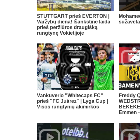
STUTTGART prieš EVERTON |
Mohamed 
Varžybų diena! Išankstinė laida
sužavėta
prieš peržiūros draugišką
rungtynę Vokietijoje
Vankuverio "Whitecaps FC"
Freddy 
prieš "FC Juárez" | Lyga Cup |
WEDSTR
Visos rungtynių akimirkos
BEKEKEN
Emmen -