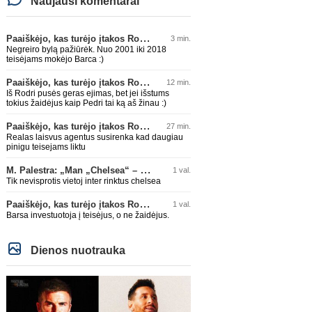
Naujausi komentarai
Paaiškėjo, kas turėjo įtakos Rodri sprendimui pasirinkti Barselonos pusę
3 min.
Negreiro bylą pažiūrėk. Nuo 2001 iki 2018
teisėjams mokėjo Barca :)
Paaiškėjo, kas turėjo įtakos Rodri sprendimui pasirinkti Barselonos pusę
12 min.
Iš Rodri pusės geras ejimas, bet jei išstums
tokius žaidėjus kaip Pedri tai ką aš žinau :)
Paaiškėjo, kas turėjo įtakos Rodri sprendimui pasirinkti Barselonos pusę
27 min.
Realas laisvus agentus susirenka kad daugiau
pinigu teisejams liktu
M. Palestra: „Man „Chelsea“ – vienas didžiausių klubų futbole“
1 val.
Tik nevisprotis vietoj inter rinktus chelsea
Paaiškėjo, kas turėjo įtakos Rodri sprendimui pasirinkti Barselonos pusę
1 val.
Barsa investuotoja į teisėjus, o ne žaidėjus.
Dienos nuotrauka