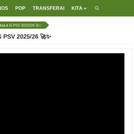
NOS
POP
TRANSFERAI
KITA
𝐎𝐀𝐋𝐒 iš PSV 2025/26 🚀✨
 iš PSV 2025/26 🚀✨