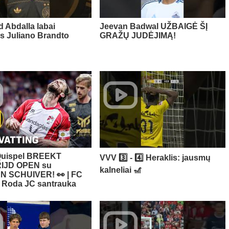
Abdalla labai
Jeevan Badwal UŽBAIGĖ ŠĮ
s Juliano Brandto
GRAŽŲ JUDĖJIMĄ!
Quispel BREEKT
VVV 3️⃣ - 4️⃣ Heraklis: jausmų
IJD OPEN su
kalneliai 🎢
 SCHUIVER! 👀 | FC
 Roda JC santrauka