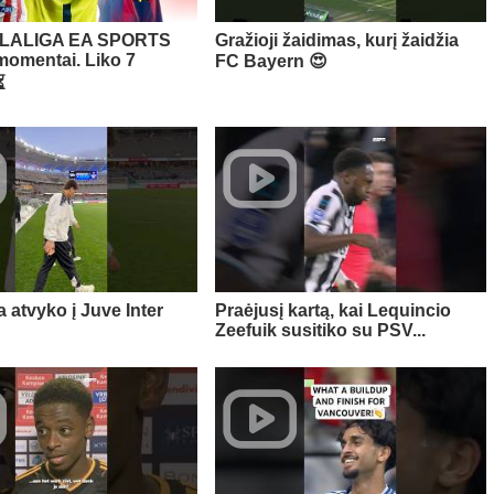
i LALIGA EA SPORTS
Gražioji žaidimas, kurį žaidžia
momentai. Liko 7
FC Bayern 😍
⏳
atvyko į Juve Inter
Praėjusį kartą, kai Lequincio
Zeefuik susitiko su PSV...