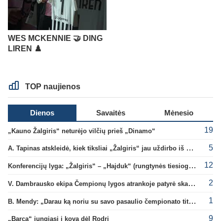
WES MCKENNIE 🤝 DING
LIREN ♟️
TOP naujienos
Dienos
Savaitės
Mėnesio
19
„Kauno Žalgiris“ neturėjo vilčių prieš „Dinamo“
5
A. Tapinas atskleidė, kiek tiksliai „Žalgiris“ jau uždirbo iš UEFA premijų
12
Konferencijų lyga: „Žalgiris“ – „Hajduk“ (rungtynės tiesiogiai)
2
V. Dambrausko ekipa Čempionų lygos atrankoje patyrė skaudžią nesėkmę
1
B. Mendy: „Darau ką noriu su savo pasaulio čempionato titulu“
9
„Barca“ jungiasi į kovą dėl Rodri