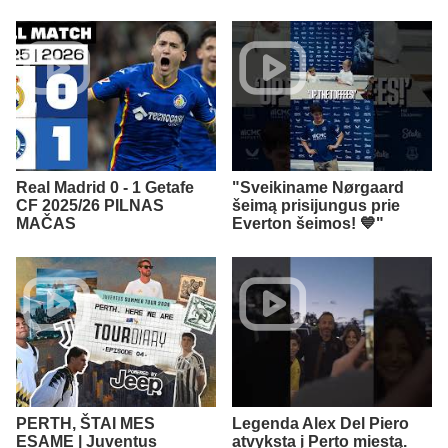
Real Madrid 0 - 1 Getafe
"Sveikiname Nørgaard
CF 2025/26 PILNAS
šeimą prisijungus prie
MAČAS
Everton šeimos! 💙"
PERTH, ŠTAI MES
Legenda Alex Del Piero
ESAME | Juventus
atvyksta į Perto miestą.