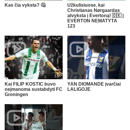
Kas čia vyksta? 🤔
Užkulisiuose, kai
Christianas Nørgaardas
atvyksta į Evertoną! 🇩🇰 |
EVERTON NEMATYTA
123
Kai FILIP KOSTIC buvo
YAN DIOMANDE įvarčiai
neįmanoma sustabdyti FC
LALIGOJE
Groningen