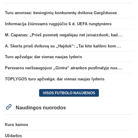
Turo anonsas: tiesioginių konkurentų dvikova Gargžduose
Informacija žiūrovams rugpjūčio 6 d. UEFA rungtynėms
M. Capanas: „Prieš pusmetį negalėjau net įsivaizduoti, kad žaisime prieš „Hajduk“
A. Skerla prieš dvikovą su „Hajduk“: „Tai kito kalibro komanda“
Turo apžvalga: dar vienas naujas lyderis
Persvaros neišsaugojusi „Gintra“ atrankos pusfinalyje nusileido Škotijos čempionėms
TOPLYGOS turo apžvalga: dar vienas naujas lyderis
VISOS FUTBOLO NAUJIENOS
Naudingos nuorodos
Kuro kainos
Uždarbis