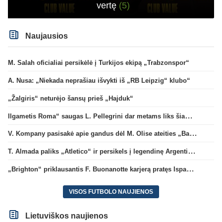
vertę
(5)
Naujausios
M. Salah oficialiai persikėlė į Turkijos ekipą „Trabzonspor“
A. Nusa: „Niekada neprašiau išvykti iš „RB Leipzig“ klubo“
„Žalgiris“ neturėjo šansų prieš „Hajduk“
Ilgametis Roma“ saugas L. Pellegrini dar metams liks šiame klube
V. Kompany pasisakė apie gandus dėl M. Olise ateities „Bayern“ gretose
T. Almada paliks „Atletico“ ir persikels į legendinę Argentinos ekipą
„Brighton“ priklausantis F. Buonanotte karjerą pratęs Ispanijoje
VISOS FUTBOLO NAUJIENOS
Lietuviškos naujienos