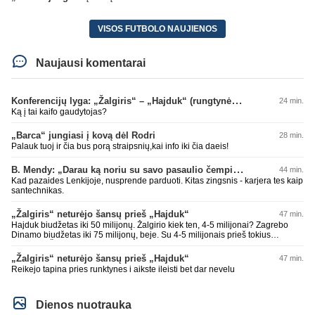
VISOS FUTBOLO NAUJIENOS
Naujausi komentarai
Konferencijų lyga: „Žalgiris“ – „Hajduk“ (rungtynės tiesiogiai)
24 min.
Ką į tai kaifo gaudytojas?
„Barca“ jungiasi į kovą dėl Rodri
28 min.
Palauk tuoj ir čia bus porą straipsnių,kai info iki čia daeis!
B. Mendy: „Darau ką noriu su savo pasaulio čempionato titulu“
44 min.
Kad pazaides Lenkijoje, nusprende parduoti. Kitas zingsnis - karjera tes kaip
santechnikas.
„Žalgiris“ neturėjo šansų prieš „Hajduk“
47 min.
Hajduk biudžetas iki 50 milijonų. Žalgirio kiek ten, 4-5 milijonai? Zagrebo
Dinamo biudžetas iki 75 milijonų, beje. Su 4-5 milijonais prieš tokius
nepaloši. Čia jums ne Sakartvelas. Kol nebus rimtų investuotojų, kurie
suorganizuotų bent 15-20 milijonų biudžetus, prieš tokius klubus šansų
„Žalgiris“ neturėjo šansų prieš „Hajduk“
47 min.
nebuvo ir nebus. Realu tik su Sakartvelais ir islandais ir pan. tikėtis teigiamo
Reikejo tapina pries runktynes i aikste ileisti bet dar nevelu
rezultato.
Dienos nuotrauka