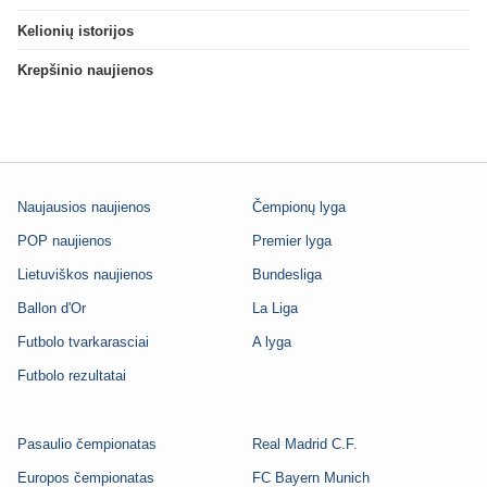
Kelionių istorijos
Krepšinio naujienos
Naujausios naujienos
Čempionų lyga
POP naujienos
Premier lyga
Lietuviškos naujienos
Bundesliga
Ballon d'Or
La Liga
Futbolo tvarkarasciai
A lyga
Futbolo rezultatai
Pasaulio čempionatas
Real Madrid C.F.
Europos čempionatas
FC Bayern Munich