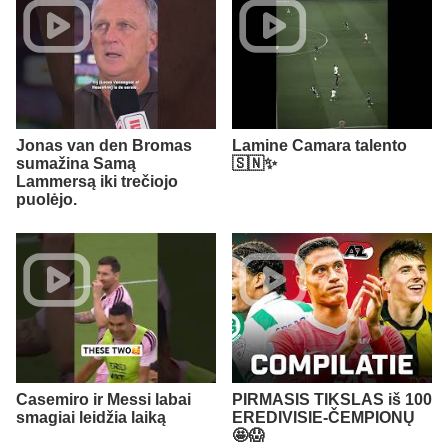
Jonas van den Bromas
Lamine Camara talento
sumažina Samą
🇸🇳✨
Lammersą iki trečiojo
puolėjo.
Casemiro ir Messi labai
PIRMASIS TIKSLAS iš 100
smagiai leidžia laiką
EREDIVISIE-ČEMPIONŲ
🤩😱