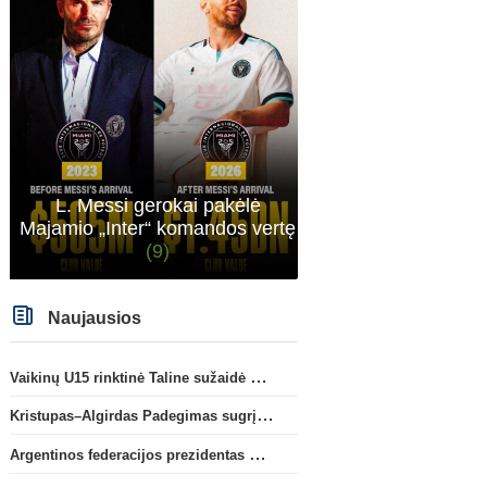
L. Messi gerokai pakėlė
Majamio „Inter“ komandos vertę
(9)
Naujausios
Vaikinų U15 rinktinė Taline sužaidė pirmąsias kontrolines rungtynes
Kristupas–Algirdas Padegimas sugrįžta į FC „Hegelmann” B sudėtį
Argentinos federacijos prezidentas C. Tapia negailėjo pagyrų G. Infantino