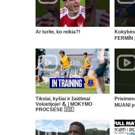
Ar turite, ko reikia?!
Kokybės
FERMÍN įva
Tikslai, kyšiai ir žaidimai
Prisimen
Vokietijoje! 💪 | MOKYMO
MUANI pri
PROCSESE 🇩🇪