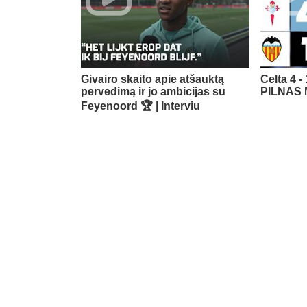
Givairo skaito apie atšauktą
Celta 4 -
pervedimą ir jo ambicijas su
PILNAS
Feyenoord 🏆 | Interviu