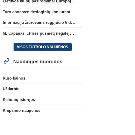
Lietuvos klubų pasirodymai Europoje: patirti pralaimėjimai Kroatijos atstovams
Turo anonsas: tiesioginių konkurentų dvikova Gargžduose
Informacija žiūrovams rugpjūčio 6 d. UEFA rungtynėms
M. Capanas: „Prieš pusmetį negalėjau net įsivaizduoti, kad žaisime prieš „Hajduk“
VISOS FUTBOLO NAUJIENOS
Naudingos nuorodos
Kuro kainos
Uždarbis
Kelionių istorijos
Krepšinio naujienos