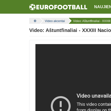
NAUJIE
Video akcentai
Video: Aštuntfinaliai - XXX
Video: Aštuntfinaliai - XXXIII Na