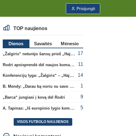
Prisijungti
TOP naujienos
Dienos
Savaitės
Mėnesio
17
„Žalgiris“ neturėjo šansų prieš „Hajduk“
11
Rodri apsisprendė dėl naujos komandos
14
Konferencijų lyga: „Žalgiris“ – „Hajduk“ (rungtynės tiesiogiai)
1
B. Mendy: „Darau ką noriu su savo pasaulio čempionato titulu“
9
„Barca“ jungiasi į kovą dėl Rodri
5
A. Tapinas: „Iš europinio lygio komandos gavom gerų pamokų“
VISOS FUTBOLO NAUJIENOS