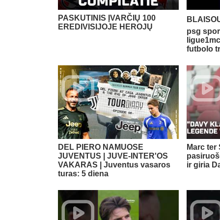
PASKUTINIS ĮVARČIŲ 100
BLAISOU 
EREDIVISIJOJE HEROJŲ
psg spor
ligue1mc
futbolo 
DEL PIERO NAMUOSE
Marc ter
JUVENTUS | JUVE-INTER'OS
pasiruošę
VAKARAS | Juventus vasaros
ir giria 
turas: 5 diena