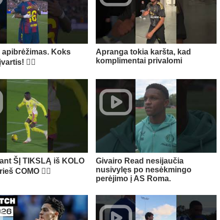
 apibrėžimas. Koks
Apranga tokia karšta, kad
komplimentai privalomi
rtis! 😮‍💨
ant ŠĮ TIKSLĄ iš KOLO
Givairo Read nesijaučia
nusivylęs po nesėkmingo
eš COMO 😮‍💨​
perėjimo į AS Roma.