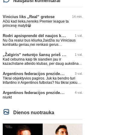
Naujausi komentarai
Vinicius liks „Real“ gretose
14 min.
Ačiū kad lieka,nereiks Premier league ta
princesę matyti😀
Rodri apsisprendė dėl naujos komandos
1 val.
Nu čia realui bus kliurka,žaidžia su Viniciaus
kontraktu geriau,nei renkasi gerus
žaidėjus...kolkas ne vienas nebuvo geras
„Žalgiris“ neturėjo šansų prieš „Hajduk“
1 val.
Kad ceburina kaip tik siandien jau ir
kazachstane atleido klubas, per daug aukstinat
ji.
Argentinos federacijos prezidentas C. Tapia negailėjo pagyrų G. Infantino
3 val.
Tikrai objektyvios pagiros. Juk ka bendro turi
Infantino ir Argentinos futbolas? Nu tikrai jokiu
bendru reikaliuku :)))
Argentinos federacijos prezidentas C. Tapia negailėjo pagyrų G. Infantino
4 val.
niurkt
Dienos nuotrauka