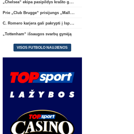
„Chelsea“ ekipa pasipildys krašto gynėju P. Chavarria
Prie „Club Brugge“ prisijungs „Mallorca“ klube atsiskleidęs J. Virgili
C. Romero karjera gali pakrypti į Ispaniją
„Tottenham“ išsaugos svarbų gynėją
VISOS FUTBOLO NAUJIENOS