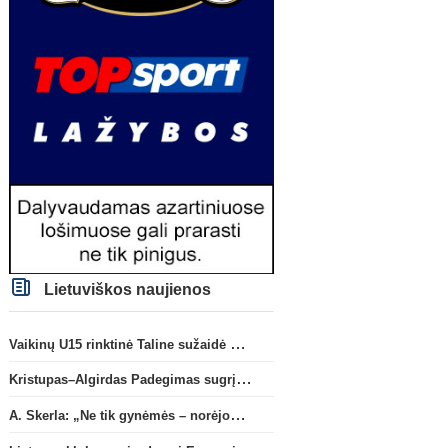
Lietuviškos naujienos
Vaikinų U15 rinktinė Taline sužaidė pirmąsias kontrolines rungtynes
Kristupas–Algirdas Padegimas sugrįžta į FC „Hegelmann” B sudėtį
A. Skerla: „Ne tik gynėmės – norėjome atakuoti“