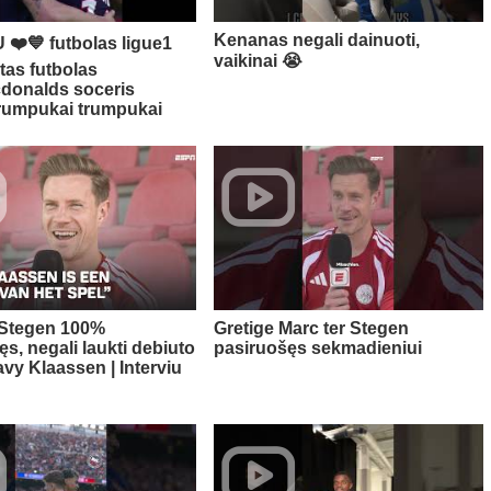
Kenanas negali dainuoti,
❤️💙 futbolas ligue1
vaikinai 😭​
tas futbolas
donalds soceris
trumpukai trumpukai
 Stegen 100%
Gretige Marc ter Stegen
s, negali laukti debiuto
pasiruošęs sekmadieniui
Davy Klaassen | Interviu