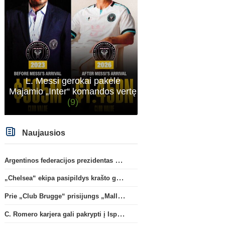
L. Messi gerokai pakėlė
Majamio „Inter“ komandos vertę
(9)
Naujausios
Argentinos federacijos prezidentas C. Tapia negailėjo pagyrų G. Infantino
„Chelsea“ ekipa pasipildys krašto gynėju P. Chavarria
Prie „Club Brugge“ prisijungs „Mallorca“ klube atsiskleidęs J. Virgili
C. Romero karjera gali pakrypti į Ispaniją