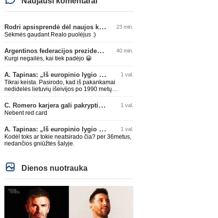
Naujausi komentarai
Rodri apsisprendė dėl naujos komandos
23 min.
Sėkmės gaudant Realo puolėjus :)
Argentinos federacijos prezidentas C. Tapia negailėjo pagyrų G. Infantino
40 min.
Kurgi negailės, kai tiek padėjo 😀
A. Tapinas: „Iš europinio lygio komandos gavom gerų pamokų“
1 val.
Tikrai keista. Pasirodo, kad iš pakankamai
nedidelės lietuvių išeivijos po 1990 metų
Amerikoje lietuvių šeimije atsirado tikrai
talentingas jaunuolis, mokantis apsivesti
C. Romero karjera gali pakrypti į Ispaniją
1 val.
abejomis kojomis, mokantis visokiausių ’fintų’,
Nebent red card
stiprus fiziškai, kurio nepastumsi kaip Golubicko,
t. y. gerai išsilaikantis ant kojų kovoje, dar ir
A. Tapinas: „Iš europinio lygio komandos gavom gerų pamokų“
1 val.
antrame aukšte neblogai atrodantis, greitai
priimantis dažniausiai teisingus sprendimus, ir
Kodėl toks ar tokie neatsirado čia? per 36metus,
dar turintis neblogą greitį. O Lietuvoje net tokie
riedančios gniūžtės šalyje.
talentai ’uždera’ gal kartą per dešimtmetį ar du.
Bet iš 1-2 aukštesnio lygio žaidėjų rimtos
rinktinės nesulipdysi...
Dienos nuotrauka