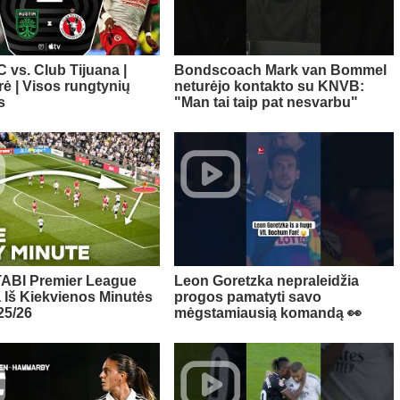
 vs. Club Tijuana |
Bondscoach Mark van Bommel
rė | Visos rungtynių
neturėjo kontakto su KNVB:
s
"Man tai taip pat nesvarbu"
ABI Premier League
Leon Goretzka nepraleidžia
Iš Kiekvienos Minutės
progos pamatyti savo
25/26
mėgstamiausią komandą 👀