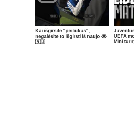
Kai išgirsite "peiliukus",
Juventus
UEFA mo
negalėsite to išgirsti iš naujo 😭
Mini tur
🇦🇺​