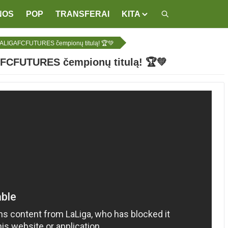
NOS
POP
TRANSFERAI
KITA
ž LALIGAFCFUTURES čempionų titulą! 🏆💚
AFCFUTURES čempionų titulą! 🏆💚