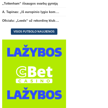
„Tottenham“ išsaugos svarbų gynėją
A. Tapinas: „Iš europinio lygio komandos gavom gerų pamokų“
Oficialu: „Leeds“ už rekordinę klubui sumą įsigijo Anglijos rinktinės vartininką
VISOS FUTBOLO NAUJIENOS