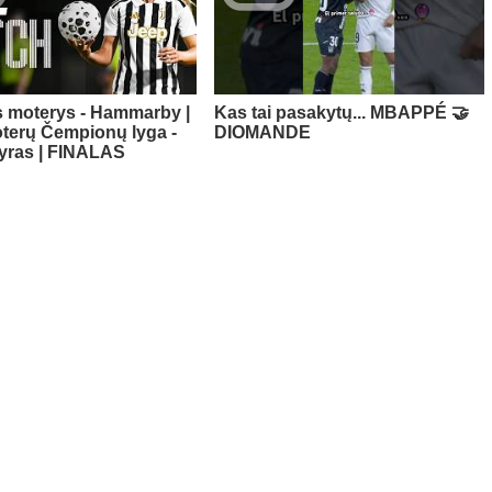
 moterys - Hammarby |
Kas tai pasakytų... MBAPPÉ 🤝
terų Čempionų lyga -
DIOMANDE
nyras | FINALAS