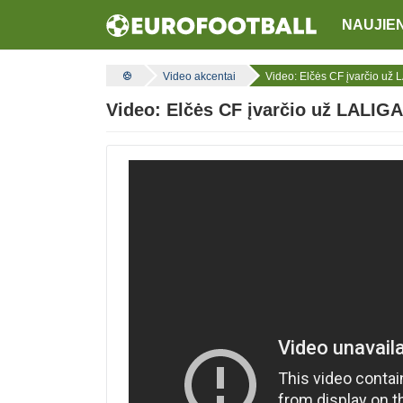
NAUJIE
Video akcentai
Video: Elčės CF įvarčio u
Video: Elčės CF įvarčio už LALIG