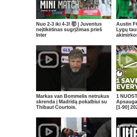
Nuo 2-3 iki 4-3! 🤯 | Juventus
Austin FC
neįtikėtinas sugrįžimas prieš
Lygų tau
Inter
akimirko
Markas van Bommelis netrukus
1 NUOST
skrenda į Madridą pokalbiui su
Apsauga 
Thibaut Courtois.
[1-90] 20