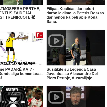
ATMOSFERA PERTHE,
Filipas Kostićas dar neturi
ENTUS ŽAIDĖJAI
darbo leidimo, o Peteris Boszas
 Į TRENIRUOTĘ 🤯
dar nenori kalbėti apie Kodai
Sano.
ane PADARĖ KĄ!? -
Susitikite su Legenda Casa
Bundesliga komentaras,
Juventus su Alessandro Del
!
Piero Pertoje, Australijoje