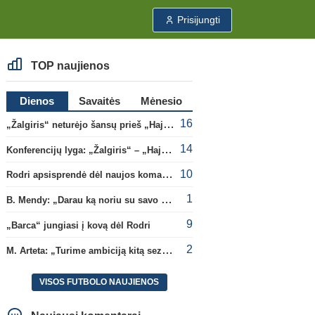
Prisijungti
TOP naujienos
Dienos
Savaitės
Mėnesio
16
„Žalgiris“ neturėjo šansų prieš „Hajduk“
14
Konferencijų lyga: „Žalgiris“ – „Hajduk“ (rungtynės tiesiogiai)
10
Rodri apsisprendė dėl naujos komandos
1
B. Mendy: „Darau ką noriu su savo pasaulio čempionato titulu“
9
„Barca“ jungiasi į kovą dėl Rodri
2
M. Arteta: „Turime ambiciją kitą sezoną kovoti dėl visų titulų“
VISOS FUTBOLO NAUJIENOS