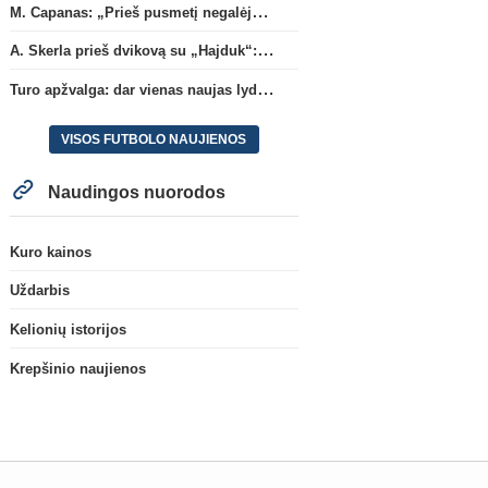
M. Capanas: „Prieš pusmetį negalėjau net įsivaizduoti, kad žaisime prieš „Hajduk“
A. Skerla prieš dvikovą su „Hajduk“: „Tai kito kalibro komanda“
Turo apžvalga: dar vienas naujas lyderis
VISOS FUTBOLO NAUJIENOS
Naudingos nuorodos
Kuro kainos
Uždarbis
Kelionių istorijos
Krepšinio naujienos