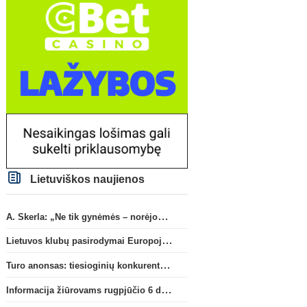
Lietuviškos naujienos
A. Skerla: „Ne tik gynėmės – norėjome atakuoti“
Lietuvos klubų pasirodymai Europoje: patirti pralaimėjimai Kroatijos atstovams
Turo anonsas: tiesioginių konkurentų dvikova Gargžduose
Informacija žiūrovams rugpjūčio 6 d. UEFA rungtynėms