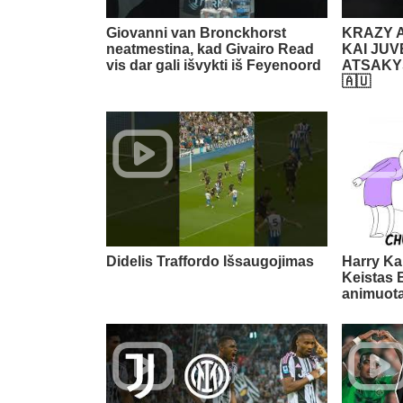
Giovanni van Bronckhorst
KRAZY 
neatmestina, kad Givairo Read
KAI JUV
vis dar gali išvykti iš Feyenoord
ATSAKYS
🇦🇺
Didelis Traffordo Išsaugojimas
Harry K
Keistas 
animuota