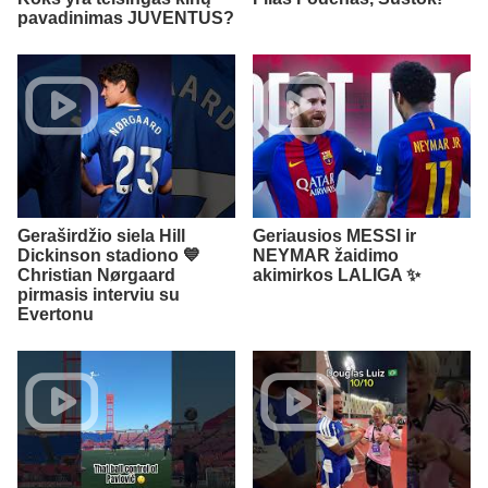
pavadinimas JUVENTUS?
Geraširdžio siela Hill
Geriausios MESSI ir
Dickinson stadiono 💙
NEYMAR žaidimo
Christian Nørgaard
akimirkos LALIGA ✨
pirmasis interviu su
Evertonu