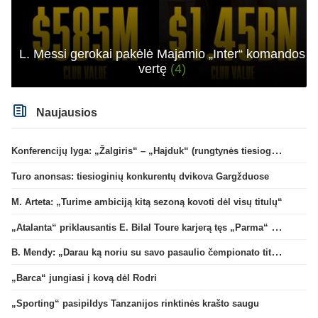
L. Messi gerokai pakėlė Majamio „Inter“ komandos
vertę
(4)
Naujausios
Konferencijų lyga: „Žalgiris“ – „Hajduk“ (rungtynės tiesiogiai)
Turo anonsas: tiesioginių konkurentų dvikova Gargžduose
M. Arteta: „Turime ambiciją kitą sezoną kovoti dėl visų titulų“
„Atalanta“ priklausantis E. Bilal Toure karjerą tęs „Parma“ gretose
B. Mendy: „Darau ką noriu su savo pasaulio čempionato titulu“
„Barca“ jungiasi į kovą dėl Rodri
„Sporting“ pasipildys Tanzanijos rinktinės krašto saugu