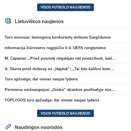
VISOS FUTBOLO NAUJIENOS
Lietuviškos naujienos
Turo anonsas: tiesioginių konkurentų dvikova Gargžduose
Informacija žiūrovams rugpjūčio 6 d. UEFA rungtynėms
M. Capanas: „Prieš pusmetį negalėjau net įsivaizduoti, kad žaisime prieš „Hajduk“
A. Skerla prieš dvikovą su „Hajduk“: „Tai kito kalibro komanda“
Turo apžvalga: dar vienas naujas lyderis
Persvaros neišsaugojusi „Gintra“ atrankos pusfinalyje nusileido Škotijos čempionėms
TOPLYGOS turo apžvalga: dar vienas naujas lyderis
VISOS FUTBOLO NAUJIENOS
Naudingos nuorodos