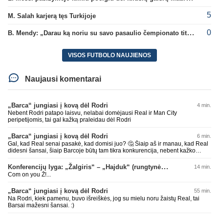
5
M. Salah karjerą tęs Turkijoje
0
B. Mendy: „Darau ką noriu su savo pasaulio čempionato titulu“
VISOS FUTBOLO NAUJIENOS
Naujausi komentarai
„Barca“ jungiasi į kovą dėl Rodri
4 min.
Nebent Rodri patapo laisvu, nelabai domėjausi Real ir Man City
peripetijomis, tai gal kažką praleidau dėl Rodri
„Barca“ jungiasi į kovą dėl Rodri
6 min.
Gal, kad Real senai pasakė, kad domisi juo? 🤔 Šiaip aš ir manau, kad Real
didesni šansai, šiaip Barcoje būtų tam tikra konkurencija, nebent kažko
atsisakytų, bet šiaip manau Barcoje jam būtų geriau, nes Ispanijos dabar
beveik pusę rinktinės Barcos žaidėjų, realiai su kaip kuriai jau būtų
Konferencijų lyga: „Žalgiris“ – „Hajduk“ (rungtynės tiesiogiai)
14 min.
susižaides. O Real vėl bus prisipirks žvaigždžių ir sėdės be titulų. Nors
Com on you Ž!...
dabartiniai pirkimai ir atrodytų grėsmingi klausimas kaip komandoje
atmosfera bus, nes treneris ir ne iš ramesnių. Laukia įdomus sezonas. Šiaip
„Barca“ jungiasi į kovą dėl Rodri
55 min.
dėl kaip kurių žaidėjų gaila, kad pasirinko Real. Nes mano nuomone ten
kirmėlių irštva, o ne klubas. To pačio Mbappe jau gaila, Prancūzijos rinktinėj
Na Rodri, kiek pamenu, buvo išreiškės, jog su mielu noru žaistų Real, tai
buvo lyderis ar vienas tokių, o klube jau pasirodę buvo kalbų, kad kaltinamas
Barsai mažesni šansai. :)
buvo dėl nesėkmių. Beje Man City su Barca man atrodo geresni santykiai,
neinsu Real, tai čia ir klausimas. Nes Rodri gal nori į Real, bet klausimas ar