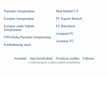
Pasaulio čempionatas
Real Madrid C.F.
Europos čempionatas
FC Bayern Munich
Europos salės futbolo
FC Barcelona
čempionatas
Liverpool FC
FIFA Klubų Pasaulio čempionatas
Juventus FC
Konfederacijų taurė
Kontaktai
Apie Eurofootball
Privatumo politika
Futbolas
© Informaciją be sutikimo platinti draudžiama