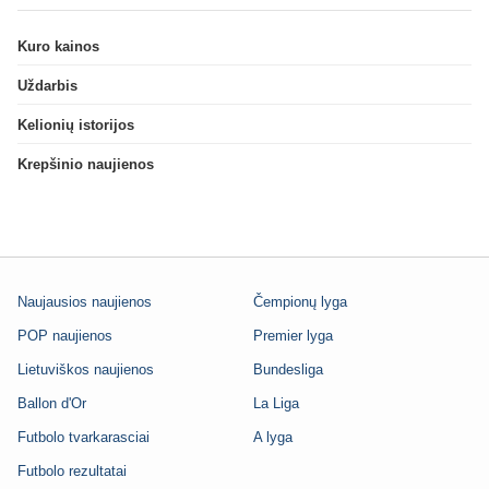
Kuro kainos
Uždarbis
Kelionių istorijos
Krepšinio naujienos
Naujausios naujienos
Čempionų lyga
POP naujienos
Premier lyga
Lietuviškos naujienos
Bundesliga
Ballon d'Or
La Liga
Futbolo tvarkarasciai
A lyga
Futbolo rezultatai