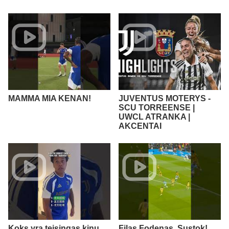
MAMMA MIA KENAN!
JUVENTUS MOTERYS -
SCU TORREENSE |
UWCL ATRANKA |
AKCENTAI
Koks yra teisingas kinų
Filas Fodenas, Sustok!