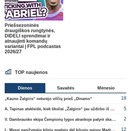
Priešsezoninės
draugiškos rungtynės,
DIDELI sprendimai ir
atnaujinti komandų
variantai | FPL podcastas
2026/27
TOP naujienos
Dienos
Savaitės
Mėnesio
18
„Kauno Žalgiris“ neturėjo vilčių prieš „Dinamo“
5
A. Tapinas atskleidė, kiek tiksliai „Žalgiris“ jau uždirbo iš UEFA premijų
2
V. Dambrausko ekipa Čempionų lygos atrankoje patyrė skaudžią nesėkmę
12
L. Messi pasižymėjo kilniu poelgiu dėl kilusių gaisrų Madride