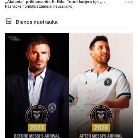
„Atalanta“ priklausantis E. Bilal Toure karjerą tęs „Parma“ gretose
1 val.
Man City su Real susitars.
Pas tapke normalus zaidejai neuzsilaiko.
Dienos nuotrauka