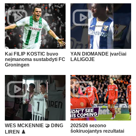
Kai FILIP KOSTIC buvo
YAN DIOMANDE įvarčiai
neįmanoma sustabdyti FC
LALIGOJE
Groningen
WES MCKENNIE 🤝 DING
2025/26 sezono
šokiruojantys rezultatai
LIREN ♟️