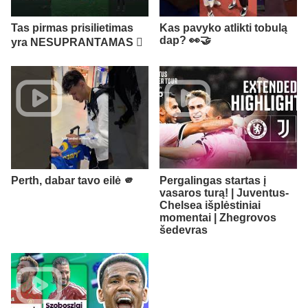
Tas pirmas prisilietimas
Kas pavyko atlikti tobulą
dap? 👀🤝
yra NESUPRANTAMAS 🫪
Perth, dabar tavo eilė 🫵
Pergalingas startas į
vasaros turą! | Juventus-
Chelsea išplėstiniai
momentai | Zhegrovos
šedevras