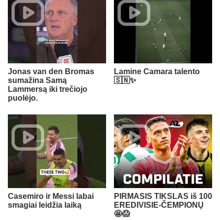
Jonas van den Bromas
Lamine Camara talento
sumažina Samą
🇸🇳✨
Lammersą iki trečiojo
puolėjo.
Casemiro ir Messi labai
PIRMASIS TIKSLAS iš 100
smagiai leidžia laiką
EREDIVISIE-ČEMPIONŲ
🤩😱