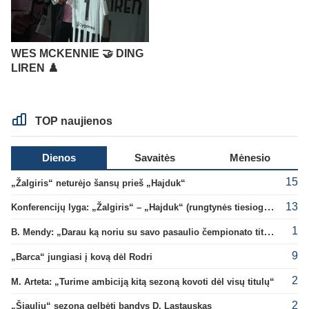
WES MCKENNIE 🤝 DING
LIREN ♟️
TOP naujienos
Dienos
Savaitės
Mėnesio
15
„Žalgiris“ neturėjo šansų prieš „Hajduk“
13
Konferencijų lyga: „Žalgiris“ – „Hajduk“ (rungtynės tiesiogiai)
1
B. Mendy: „Darau ką noriu su savo pasaulio čempionato titulu“
9
„Barca“ jungiasi į kovą dėl Rodri
2
M. Arteta: „Turime ambiciją kitą sezoną kovoti dėl visų titulų“
2
„Šiaulių“ sezoną gelbėti bandys D. Lastauskas