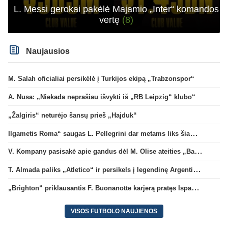
L. Messi gerokai pakėlė Majamio „Inter“ komandos
vertę
(8)
Naujausios
M. Salah oficialiai persikėlė į Turkijos ekipą „Trabzonspor“
A. Nusa: „Niekada neprašiau išvykti iš „RB Leipzig“ klubo“
„Žalgiris“ neturėjo šansų prieš „Hajduk“
Ilgametis Roma“ saugas L. Pellegrini dar metams liks šiame klube
V. Kompany pasisakė apie gandus dėl M. Olise ateities „Bayern“ gretose
T. Almada paliks „Atletico“ ir persikels į legendinę Argentinos ekipą
„Brighton“ priklausantis F. Buonanotte karjerą pratęs Ispanijoje
VISOS FUTBOLO NAUJIENOS