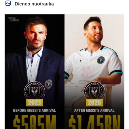
milzinisko klubo vertes suoli siemet. Be to, tie 200 pamineti cia yra visiskai
Dienos nuotrauka
on-point, jeigu jau musu mylimas D. prasneko apie klubo vertes kelima, arba
CR atveju - numusima.