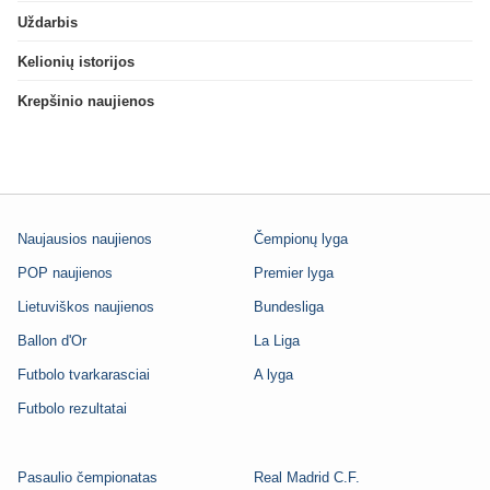
Uždarbis
Kelionių istorijos
Krepšinio naujienos
Naujausios naujienos
Čempionų lyga
POP naujienos
Premier lyga
Lietuviškos naujienos
Bundesliga
Ballon d'Or
La Liga
Futbolo tvarkarasciai
A lyga
Futbolo rezultatai
Pasaulio čempionatas
Real Madrid C.F.