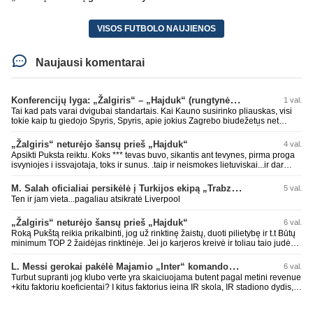
VISOS FUTBOLO NAUJIENOS
Naujausi komentarai
Konferencijų lyga: „Žalgiris“ – „Hajduk“ (rungtynės tiesiogiai)
1 val.
Tai kad pats varai dvigubai standartais. Kai Kauno susirinko pliauskas, visi
tokie kaip tu giedojo Spyris, Spyris, apie jokius Zagrebo biudežetus net
nekalbėjot. Dabar kai Spartakas gavo per rudają, tai jau pz BIUDŽETAS
daug didesnis. Tfu ant tokių.
„Žalgiris“ neturėjo šansų prieš „Hajduk“
4 val.
Apsikti Puksta reiktu. Koks *** tevas buvo, sikantis ant tevynes, pirma proga
isvyniojes i issvajotaja, toks ir sunus. .taip ir neismokes lietuviskai...ir dar
pasimaives pries ziurovus po golo...aciu, ne...nebent vertybiu neturintis
laurynas ikalbins
M. Salah oficialiai persikėlė į Turkijos ekipą „Trabzonspor“
5 val.
Ten ir jam vieta...pagaliau atsikratė Liverpool
„Žalgiris“ neturėjo šansų prieš „Hajduk“
6 val.
Roką Pukštą reikia prikalbinti, jog už rinktinę žaistų, duoti pilietybę ir t.t Būtų
minimum TOP 2 žaidėjas rinktinėje. Jei jo karjeros kreivė ir toliau taio judės,
bus per vėlu po to, nes JAV ji pasikvies žaisti.
L. Messi gerokai pakėlė Majamio „Inter“ komandos vertę
6 val.
Turbut supranti jog klubo verte yra skaiciuojama butent pagal metini revenue
+kitu faktoriu koeficientai? I kitus faktorius ieina IR skola, IR stadiono dydis,
IR lygos populiarumas, IR dar eile kitu dalyku. O tavo pamineta Barca kuo
puikiausiai sugeneravo rekordini 1.1B revenue, kas stipriai prisidejo prie