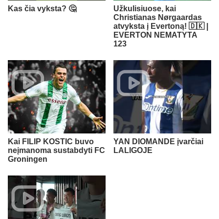
Kas čia vyksta? 🤔
Užkulisiuose, kai
Christianas Nørgaardas
atvyksta į Evertoną! 🇩🇰 |
EVERTON NEMATYTA
123
Kai FILIP KOSTIC buvo
YAN DIOMANDE įvarčiai
neįmanoma sustabdyti FC
LALIGOJE
Groningen