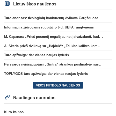
Lietuviškos naujienos
Turo anonsas: tiesioginių konkurentų dvikova Gargžduose
Informacija žiūrovams rugpjūčio 6 d. UEFA rungtynėms
M. Capanas: „Prieš pusmetį negalėjau net įsivaizduoti, kad žaisime prieš „Hajduk“
A. Skerla prieš dvikovą su „Hajduk“: „Tai kito kalibro komanda“
Turo apžvalga: dar vienas naujas lyderis
Persvaros neišsaugojusi „Gintra“ atrankos pusfinalyje nusileido Škotijos čempionėms
TOPLYGOS turo apžvalga: dar vienas naujas lyderis
VISOS FUTBOLO NAUJIENOS
Naudingos nuorodos
Kuro kainos