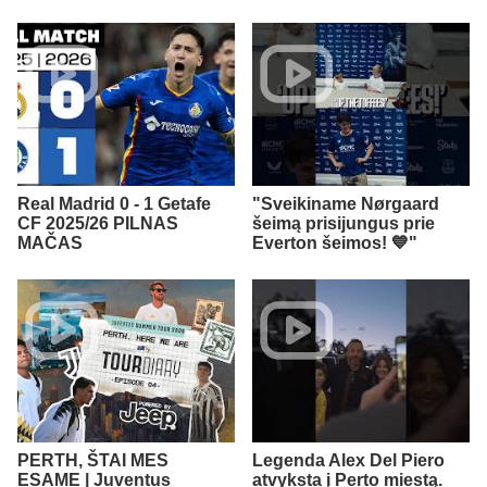
Real Madrid 0 - 1 Getafe
"Sveikiname Nørgaard
CF 2025/26 PILNAS
šeimą prisijungus prie
MAČAS
Everton šeimos! 💙"
PERTH, ŠTAI MES
Legenda Alex Del Piero
ESAME | Juventus
atvyksta į Perto miestą.